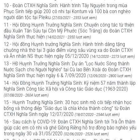
10 - Đoàn CTXH Nghĩa Sinh: Hành trình Tây Nguyên trong mùa
Phục Sinh tiếp giúp 200 cô nhi tại Kontum và 100 bà con nghèo
người dân tộc tại Pleiku
(27/03/2021 - 2353 lượt xem)
11 - Hội Đồng Huynh Trưởng Nghĩa Sinh: Chuyến công tác từ thiện
đầu Xuân Tân Sửu tại Cồn Mỹ Phước (Sóc Trăng) do Đoàn CTXH
Nghĩa Sinh thực hiện
(14/02/2021 - 2350 lượt xem)
12 - Hội đồng Huynh trưởng Nghĩa Sinh: Hành trình dâng tặng
chuông nhà thờ tại 3 giáo điểm vùng sâu vùng xa do Đoàn CTXH
và Ân nhân NS thực hiện ngày 05/12/2020
(14/12/2020 - 2273 lượt xem)
13 - HĐ Huynh Trưởng Nghĩa Sinh: Dự án “Lọc Nước Sông thành
Nước Sạch cho Người Nghèo” tại Cù lao Bến Xoài do Đoàn CTXH
Nghĩa Sinh thực hiện ngày 6 & 7/09/2020
(12/09/2020 - 2800 lượt xem)
14 - Hội Đồng Huynh Trưởng Nghĩa Sinh: Kỷ niệm 57 năm thành lập
Nghĩa Sinh Công tác Xã hội và Công tác Giáo dục (1963-2020)
(07/08/2020 - 2604 lượt xem)
15 - Huynh Trưởng Nghĩa Sinh: 30 học sinh mồ côi tiếp nhận học
bổng và thông điệp “Giáo dục là chìa khóa thành công” từ Đoàn
CTXH Nghĩa Sinh ngày 12/07/2020
(18/07/2020 - 2544 lượt xem)
16 - Sau cách ly COVID-19: Đoàn CTXH Nghĩa Sinh tới Trà Ôn thăm
giúp các em cô nhi và ghé Giồng Riềng hỗ trợ đồng bào nghèo yếu
trong ngày 30 và 31/05/2020
(02/06/2020 - 2526 lượt xem)