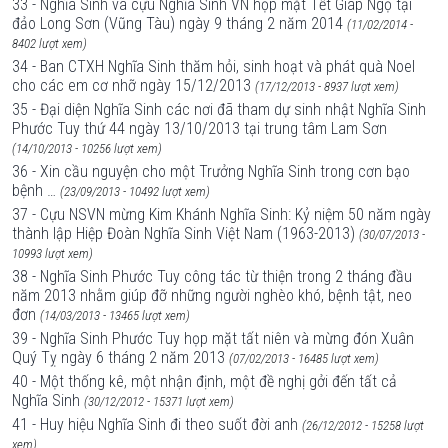
33 - Nghĩa Sinh và cựu Nghĩa Sinh VN họp mặt Tết Giáp Ngọ tại
đảo Long Sơn (Vũng Tàu) ngày 9 tháng 2 năm 2014
(11/02/2014 -
8402 lượt xem)
34 - Ban CTXH Nghĩa Sinh thăm hỏi, sinh hoạt và phát quà Noel
cho các em cơ nhỡ ngày 15/12/2013
(17/12/2013 - 8937 lượt xem)
35 - Đại diện Nghĩa Sinh các nơi đã tham dự sinh nhật Nghĩa Sinh
Phước Tuy thứ 44 ngày 13/10/2013 tại trung tâm Lam Sơn
(14/10/2013 - 10256 lượt xem)
36 - Xin cầu nguyện cho một Trưởng Nghĩa Sinh trong cơn bạo
bệnh …
(23/09/2013 - 10492 lượt xem)
37 - Cựu NSVN mừng Kim Khánh Nghĩa Sinh: Kỷ niệm 50 năm ngày
thành lập Hiệp Đoàn Nghĩa Sinh Việt Nam (1963-2013)
(30/07/2013 -
10993 lượt xem)
38 - Nghĩa Sinh Phước Tuy công tác từ thiện trong 2 tháng đầu
năm 2013 nhằm giúp đỡ những người nghèo khó, bệnh tật, neo
đơn
(14/03/2013 - 13465 lượt xem)
39 - Nghĩa Sinh Phước Tuy họp mặt tất niên và mừng đón Xuân
Quý Tỵ ngày 6 tháng 2 năm 2013
(07/02/2013 - 16485 lượt xem)
40 - Một thống kê, một nhận định, một đề nghị gởi đến tất cả
Nghĩa Sinh
(30/12/2012 - 15371 lượt xem)
41 - Huy hiệu Nghĩa Sinh đi theo suốt đời anh
(26/12/2012 - 15258 lượt
xem)