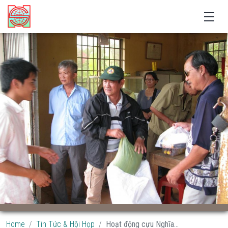
Home
Tin Tức & Hội Họp
Hoạt động cựu Nghĩa...