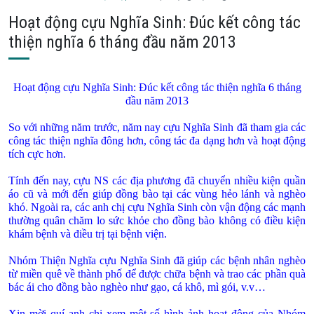
Hoạt động cựu Nghĩa Sinh: Đúc kết công tác
thiện nghĩa 6 tháng đầu năm 2013
Hoạt động cựu Nghĩa Sinh: Đúc kết công tác thiện nghĩa 6 tháng
đầu năm 2013
So với những năm trước, năm nay cựu Nghĩa Sinh đã tham gia các
công tác thiện nghĩa đông hơn, công tác đa dạng hơn và hoạt động
tích cực hơn.
Tính đến nay, cựu NS các địa phương đã chuyển nhiều kiện quần
áo cũ và mới đến giúp đồng bào tại các vùng hẻo lánh và nghèo
khó. Ngoài ra, các anh chị cựu Nghĩa Sinh còn vận động các mạnh
thường quân chăm lo sức khỏe cho đồng bào không có điều kiện
khám bệnh và điều trị tại bệnh viện.
Nhóm Thiện Nghĩa cựu Nghĩa Sinh đã giúp các bệnh nhân nghèo
từ miền quê về thành phố để được chữa bệnh và trao các phần quà
bác ái cho đồng bào nghèo như gạo, cá khô, mì gói, v.v…
Xin mời qu‎í anh chị xem một số hình ảnh hoạt động của Nhóm