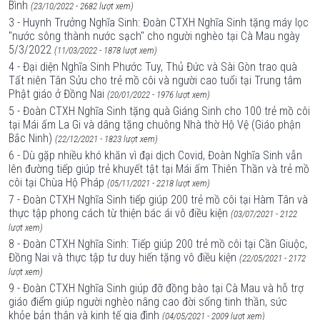
Bình
(23/10/2022 - 2682 lượt xem)
3 - Huynh Trưởng Nghĩa Sinh: Đoàn CTXH Nghĩa Sinh tặng máy lọc
"nước sông thành nước sạch" cho người nghèo tại Cà Mau ngày
5/3/2022
(11/03/2022 - 1878 lượt xem)
4 - Đại diện Nghĩa Sinh Phước Tuy, Thủ Đức và Sài Gòn trao quà
Tất niên Tân Sửu cho trẻ mồ côi và người cao tuổi tại Trung tâm
Phật giáo ở Đồng Nai
(20/01/2022 - 1976 lượt xem)
5 - Đoàn CTXH Nghĩa Sinh tặng quà Giáng Sinh cho 100 trẻ mồ côi
tại Mái ấm La Gi và dâng tặng chuông Nhà thờ Hộ Vệ (Giáo phận
Bắc Ninh)
(22/12/2021 - 1823 lượt xem)
6 - Dù gặp nhiều khó khăn vì đại dịch Covid, Đoàn Nghĩa Sinh vẫn
lên đường tiếp giúp trẻ khuyết tật tại Mái ấm Thiên Thần và trẻ mồ
côi tại Chùa Hộ Pháp
(05/11/2021 - 2218 lượt xem)
7 - Đoàn CTXH Nghĩa Sinh tiếp giúp 200 trẻ mồ côi tại Hàm Tân và
thực tập phong cách từ thiện bác ái vô điều kiện
(03/07/2021 - 2122
lượt xem)
8 - Đoàn CTXH Nghĩa Sinh: Tiếp giúp 200 trẻ mồ côi tại Cần Giuộc,
Đồng Nai và thực tập tư duy hiến tặng vô điều kiện
(22/05/2021 - 2172
lượt xem)
9 - Đoàn CTXH Nghĩa Sinh giúp đỡ đồng bào tại Cà Mau và hỗ trợ
giáo điểm giúp người nghèo nâng cao đời sống tinh thần, sức
khỏe bản thân và kinh tế gia đình
(04/05/2021 - 2009 lượt xem)