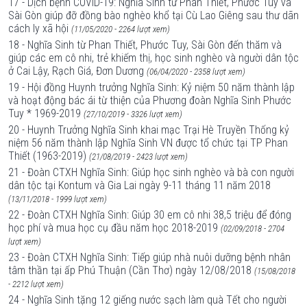
17 - Dịch bệnh COVID-19: Nghĩa Sinh từ Phan Thiết, Phước Tuy và
Sài Gòn giúp đỡ đồng bào nghèo khổ tại Cù Lao Giêng sau thư dãn
cách ly xã hội
(11/05/2020 - 2264 lượt xem)
18 - Nghĩa Sinh từ Phan Thiết, Phước Tuy, Sài Gòn đến thăm và
giúp các em cô nhi, trẻ khiếm thị, học sinh nghèo và người dân tộc
ở Cai Lậy, Rạch Giá, Đơn Dương
(06/04/2020 - 2358 lượt xem)
19 - Hội đồng Huynh trưởng Nghĩa Sinh: Kỷ niệm 50 năm thành lập
và hoạt động bác ái từ thiện của Phương đoàn Nghĩa Sinh Phước
Tuy * 1969-2019
(27/10/2019 - 3326 lượt xem)
20 - Huynh Trưởng Nghĩa Sinh khai mạc Trại Hè Truyền Thống kỷ
niệm 56 năm thành lập Nghĩa Sinh VN được tổ chức tại TP Phan
Thiết (1963-2019)
(21/08/2019 - 2423 lượt xem)
21 - Đoàn CTXH Nghĩa Sinh: Giúp học sinh nghèo và bà con người
dân tộc tại Kontum và Gia Lai ngày 9-11 tháng 11 năm 2018
(13/11/2018 - 1999 lượt xem)
22 - Đoàn CTXH Nghĩa Sinh: Giúp 30 em cô nhi 38,5 triệu để đóng
học phí và mua học cụ đầu năm học 2018-2019
(02/09/2018 - 2704
lượt xem)
23 - Đoàn CTXH Nghĩa Sinh: Tiếp giúp nhà nuôi dưỡng bệnh nhân
tâm thần tại ấp Phú Thuận (Cần Thơ) ngày 12/08/2018
(15/08/2018
- 2212 lượt xem)
24 - Nghĩa Sinh tặng 12 giếng nước sạch làm quà Tết cho người