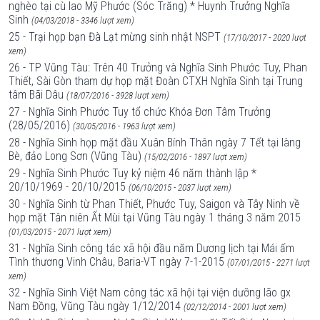
nghèo tại cù lao Mỹ Phước (Sóc Trăng) * Huynh Trưởng Nghĩa
Sinh
(04/03/2018 - 3346 lượt xem)
25 - Trại họp bạn Đà Lạt mừng sinh nhật NSPT
(17/10/2017 - 2020 lượt
xem)
26 - TP Vũng Tàu: Trên 40 Trưởng và Nghĩa Sinh Phước Tuy, Phan
Thiết, Sài Gòn tham dự họp mặt Đoàn CTXH Nghĩa Sinh tại Trung
tâm Bãi Dâu
(18/07/2016 - 3928 lượt xem)
27 - Nghĩa Sinh Phước Tuy tổ chức Khóa Đơn Tâm Trưởng
(28/05/2016)
(30/05/2016 - 1963 lượt xem)
28 - Nghĩa Sinh họp mặt đầu Xuân Bính Thân ngày 7 Tết tại làng
Bè, đảo Long Sơn (Vũng Tàu)
(15/02/2016 - 1897 lượt xem)
29 - Nghĩa Sinh Phước Tuy kỷ niệm 46 năm thành lập *
20/10/1969 - 20/10/2015
(06/10/2015 - 2037 lượt xem)
30 - Nghĩa Sinh từ Phan Thiết, Phước Tuy, Saigon và Tây Ninh về
họp mặt Tân niên Ất Mùi tại Vũng Tàu ngày 1 tháng 3 năm 2015
(01/03/2015 - 2071 lượt xem)
31 - Nghĩa Sinh công tác xã hội đầu năm Dương lịch tại Mái ấm
Tình thương Vinh Châu, Baria-VT ngày 7-1-2015
(07/01/2015 - 2271 lượt
xem)
32 - Nghĩa Sinh Việt Nam công tác xã hội tại viện dưỡng lão gx
Nam Đồng, Vũng Tàu ngày 1/12/2014
(02/12/2014 - 2001 lượt xem)