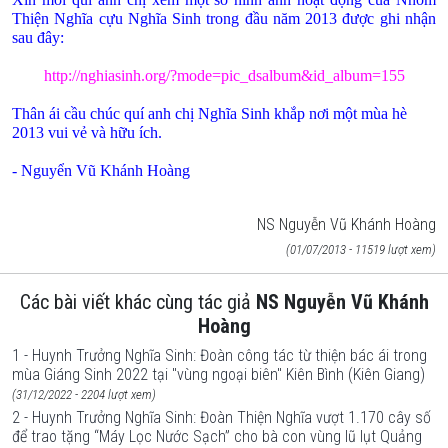
Thiện Nghĩa cựu Nghĩa Sinh trong đầu năm 2013 được ghi nhận
sau đây:
http://nghiasinh.org/?mode=pic_dsalbum&id_album=155
Thân ái cầu chúc qu‎í‎ anh chị Nghĩa Sinh khắp nơi một mùa hè
2013 vui vẻ và hữu ích.
- Nguyển Vũ Khánh Hoàng
NS Nguyễn Vũ Khánh Hoàng
(01/07/2013 - 11519 lượt xem)
Các bài viết khác cùng tác giả
NS Nguyễn Vũ Khánh
Hoàng
1 - Huynh Trưởng Nghĩa Sinh: Đoàn công tác từ thiện bác ái trong
mùa Giáng Sinh 2022 tại "vùng ngoại biên" Kiên Bình (Kiên Giang)
(31/12/2022 - 2204 lượt xem)
2 - Huynh Trưởng Nghĩa Sinh: Đoàn Thiện Nghĩa vượt 1.170 cây số
để trao tặng “Máy Lọc Nước Sạch” cho bà con vùng lũ lụt Quảng