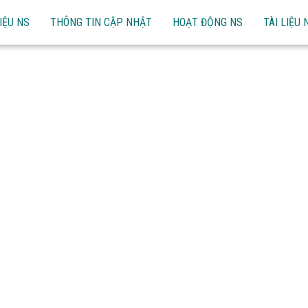
IỆU NS
THÔNG TIN CẬP NHẬT
HOẠT ĐỘNG NS
TÀI LIỆU 