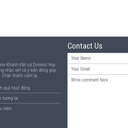
Contact Us
Anne Khánh-Vân và Dominic Huy
ng nhận xét và ý kiến đóng góp
p. Chân thành cảm tạ.
h quả hoạt động
 tương lai
ưu niệm