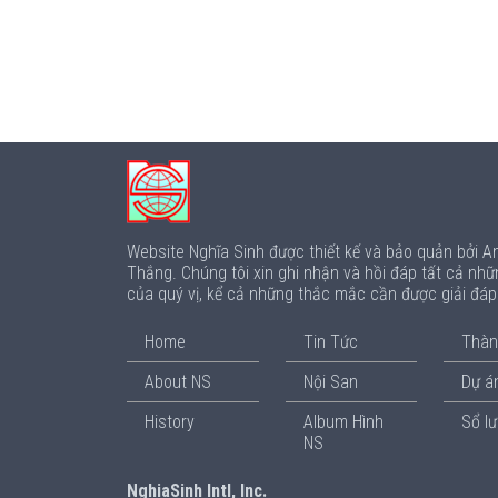
Website Nghĩa Sinh được thiết kế và bảo quản bởi 
Thắng. Chúng tôi xin ghi nhận và hồi đáp tất cả nhữ
của quý vị, kể cả những thắc mắc cần được giải đá
Home
Tin Tức
Thàn
About NS
Nội San
Dự án
History
Album Hình
Sổ l
NS
NghiaSinh Intl, Inc.