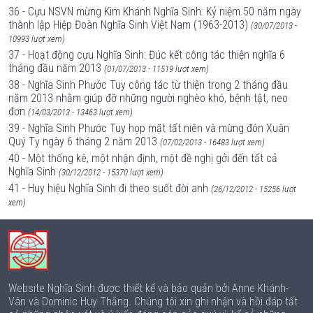
36 - Cựu NSVN mừng Kim Khánh Nghĩa Sinh: Kỷ niệm 50 năm ngày
thành lập Hiệp Đoàn Nghĩa Sinh Việt Nam (1963-2013)
(30/07/2013 -
10993 lượt xem)
37 - Hoạt động cựu Nghĩa Sinh: Đúc kết công tác thiện nghĩa 6
tháng đầu năm 2013
(01/07/2013 - 11519 lượt xem)
38 - Nghĩa Sinh Phước Tuy công tác từ thiện trong 2 tháng đầu
năm 2013 nhằm giúp đỡ những người nghèo khó, bệnh tật, neo
đơn
(14/03/2013 - 13463 lượt xem)
39 - Nghĩa Sinh Phước Tuy họp mặt tất niên và mừng đón Xuân
Quý Tỵ ngày 6 tháng 2 năm 2013
(07/02/2013 - 16483 lượt xem)
40 - Một thống kê, một nhận định, một đề nghị gởi đến tất cả
Nghĩa Sinh
(30/12/2012 - 15370 lượt xem)
41 - Huy hiệu Nghĩa Sinh đi theo suốt đời anh
(26/12/2012 - 15256 lượt
xem)
Website Nghĩa Sinh được thiết kế và bảo quản bởi Anne Khánh-
Vân và Dominic Huy Thắng. Chúng tôi xin ghi nhận và hồi đáp tất