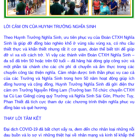
LỜI CẢM ƠN CỦA HUYNH TRƯỞNG NGHĨA SINH
Theo Huynh Trưởng Nghĩa Sinh, ưu tiên phục vụ của Đoàn CTXH Nghĩa
Sinh là giúp đỡ đồng bào nghèo khổ ở vùng sâu vùng xa, có nhu cầu
thiết thực và khẩn thiết nhưng rất ít cơ quan, đoàn thể biết tới để giúp
đỡ vì xa xôi cách trở. Vì vậy các thành viên Đoàn CTXH Nghĩa Sinh –
đa số đã trên 50 hoặc trên 60 tuổi – đã hăng hái đóng góp công sức và
một phần tài chánh cho các chi phí di chuyển và ẩm thực trong các
chuyến công tác thiện nghĩa. Cảm nhận được tinh thần phục vụ cao cả
của các Trưởng và Nghĩa Sinh trong hơn 50 năm hoạt động giúp ích
đồng hương và cộng đồng, Huynh Trưởng Nghĩa Sinh đã gởi điện thư
cảm ơn Trưởng Nguyễn Hồng Lam (Trưởng ban Tổ chức chuyến CTXH
tại Cù Lao Giêng) cùng quý Trưởng và Nghĩa Sinh Sài Gòn, Phước Tuy,
Phan Thiết đã tích cực tham dự các chương trình thiện nghĩa phuc vụ
đồng bào và quê hương.
THAY LỜI TÂM KẾT
Đại dịch COVID-19 đã bất chợt xẩy ra, đem đến cho nhân loại những nỗi
đau buồn và lo sợ vì những thiệt hại về nhân mạng và kinh tế khắp thế