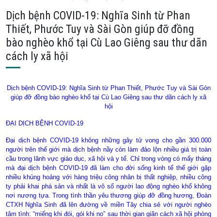
Dịch bệnh COVID-19: Nghĩa Sinh từ Phan
Thiết, Phước Tuy và Sài Gòn giúp đỡ đồng
bào nghèo khổ tại Cù Lao Giêng sau thư dãn
cách ly xã hội
Dịch bệnh COVID-19: Nghĩa Sinh từ Phan Thiết, Phước Tuy và Sài Gòn
giúp đỡ đồng bào nghèo khổ tại Cù Lao Giêng sau thư dãn cách ly
xã
hội
ĐẠI DỊCH BỆNH COVID-19
Đại dịch bệnh COVID-19 không những gây tử vong cho gần 300.000
người trên thế giới mà dịch bệnh nầy còn làm đảo lộn nhiều giá trị toàn
cầu trong lãnh vực giáo dục, xã hội và y tế. Chỉ trong vòng có mấy tháng
mà đại dịch bệnh COVID-19 đã làm cho đời sống kinh tế thế giới gặp
nhiều khủng hoảng với hàng triệu công nhân bị thất nghiệp, nhiều công
ty phải khai phá sản và nhất là vô số người lao động nghèo khổ không
nơi nương tựa. Trong tình thần yêu thương giúp đỡ đồng hương, Đoàn
CTXH Nghĩa Sinh đã lên đường về miền Tây chia sẻ với người nghèo
tâm tình: “miếng khi đói, gói khi no” sau thời gian giãn cách xã hội phòng