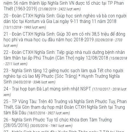
niệm 56 năm thành lập Nghĩa Sinh VN được tổ chức tại TP Phan
Thiết (1963-2019)
(21/08/2019 - 2422 lượt xem)
20 - Đoàn CTXH Nghĩa Sinh: Giúp học sinh nghèo và bà con người
dân tộc tại Kontum và Gia Lai ngày 9-11 tháng 11 năm 2018
(13/11/2018 - 1993 lượt xem)
21 - Đoàn CTXH Nghĩa Sinh: Giúp 30 em cô nhi 38,5 triệu để đóng
học phí và mua học cụ đầu năm học 2018-2019
(02/09/2018 - 2703
lượt xem)
22 - Đoàn CTXH Nghĩa Sinh: Tiếp giúp nhà nuôi dưỡng bệnh nhân
tâm thần tại ấp Phú Thuận (Cần Thơ) ngày 12/08/2018
(15/08/2018
- 2211 lượt xem)
23 - Nghĩa Sinh tặng 12 giếng nước sạch làm quà Tết cho người
nghèo tại cù lao Mỹ Phước (Sóc Trăng) * Huynh Trưởng Nghĩa
Sinh
(04/03/2018 - 3346 lượt xem)
24 - Trại họp bạn Đà Lạt mừng sinh nhật NSPT
(17/10/2017 - 2018 lượt
xem)
25 - TP Vũng Tàu: Trên 40 Trưởng và Nghĩa Sinh Phước Tuy, Phan
Thiết, Sài Gòn tham dự họp mặt Đoàn CTXH Nghĩa Sinh tại Trung
tâm Bãi Dâu
(18/07/2016 - 3927 lượt xem)
26 - Nghĩa Sinh Phước Tuy tổ chức Khóa Đơn Tâm Trưởng
(28/05/2016)
(30/05/2016 - 1961 lượt xem)