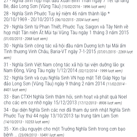
27 - Nghĩa Sinh họp mặt đầu Xuân Bính Thân ngày 7 Tết tại làng
Bè, đảo Long Sơn (Vũng Tàu)
(15/02/2016 - 1896 lượt xem)
28 - Nghĩa Sinh Phước Tuy kỷ niệm 46 năm thành lập *
20/10/1969 - 20/10/2015
(06/10/2015 - 2034 lượt xem)
29 - Nghĩa Sinh từ Phan Thiết, Phước Tuy, Saigon và Tây Ninh về
họp mặt Tân niên Ất Mùi tại Vũng Tàu ngày 1 tháng 3 năm 2015
(01/03/2015 - 2068 lượt xem)
30 - Nghĩa Sinh công tác xã hội đầu năm Dương lịch tại Mái ấm
Tình thương Vinh Châu, Baria-VT ngày 7-1-2015
(07/01/2015 - 2269 lượt
xem)
31 - Nghĩa Sinh Việt Nam công tác xã hội tại viện dưỡng lão gx
Nam Đồng, Vũng Tàu ngày 1/12/2014
(02/12/2014 - 1999 lượt xem)
32 - Nghĩa Sinh và cựu Nghĩa Sinh VN họp mặt Tết Giáp Ngọ tại
đảo Long Sơn (Vũng Tàu) ngày 9 tháng 2 năm 2014
(11/02/2014 -
8401 lượt xem)
33 - Ban CTXH Nghĩa Sinh thăm hỏi, sinh hoạt và phát quà Noel
cho các em cơ nhỡ ngày 15/12/2013
(17/12/2013 - 8936 lượt xem)
34 - Đại diện Nghĩa Sinh các nơi đã tham dự sinh nhật Nghĩa Sinh
Phước Tuy thứ 44 ngày 13/10/2013 tại trung tâm Lam Sơn
(14/10/2013 - 10253 lượt xem)
35 - Xin cầu nguyện cho một Trưởng Nghĩa Sinh trong cơn bạo
bệnh …
(23/09/2013 - 10491 lượt xem)