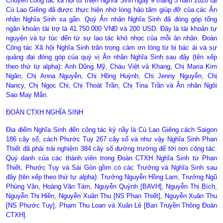
Chuyến công tác xã hội từ thiện Nghĩa Sinh ngày 9 tháng 5 năm 2020 tại
Cù Lao Giêng đã được thực hiện nhờ lòng hảo tâm giúp đỡ của các Ân
nhân Nghĩa Sinh xa gần. Quý Ân nhân Nghĩa Sinh đã đóng góp tổng
ngân khoản tài trợ là 41.750.000 VNĐ và 200 USD. Đây là tài khoản tự
nguyện và tự túc đến từ sự lao tác khó nhọc của mỗi ân nhân. Đoàn
Công tác Xã hội Nghĩa Sinh trân trọng cảm ơn lòng từ bi bác ái và sự
quảng đại đóng góp của quý vị Ân nhân Nghĩa Sinh sau đây (tên xếp
theo thứ tự alpha): Anh Dũng Mỹ, Cháu Việt và Khang, Chị Maria Kim
Ngân, Chị Anna Nguyễn, Chị Hồng Huỳnh, Chị Jenny Nguyễn, Chị
Nancy, Chị Ngọc Chi, Chị Thoát Trần, Chị Tina Trần và Ân nhân Ngôi
Sao May Mắn.
ĐOÀN CTXH NGHĨA SINH
Địa điểm Nghĩa Sinh đến công tác kỳ nầy là Cù Lao Giêng cách Saigon
186 cây số, cách Phước Tuy 267 cây số và như vậy Nghĩa Sinh Phan
Thiết đã phải trải nghiệm 384 cây số đường trường để tới nơi công tác.
Quý danh của các thành viên trong Đoàn CTXH Nghĩa Sinh từ Phan
Thiết, Phước Tuy và Sài Gòn gồm có các Trưởng và Nghĩa Sinh sau
đây (tên xếp theo thứ tự alpha): Trưởng Nguyễn Hồng Lam, Trưởng Ngũ
Phùng Vân, Hoàng Văn Tám, Nguyễn Quỳnh [BAVH], Nguyễn Thị Bích,
Nguyễn Thị Hiền, Nguyễn Xuân Thu [NS Phan Thiết], Nguyễn Xuân Thu
[NS Phước Tuy], Phạm Thu Loan và Xuân Lê [Ban Truyền Thông Đoàn
CTXH].