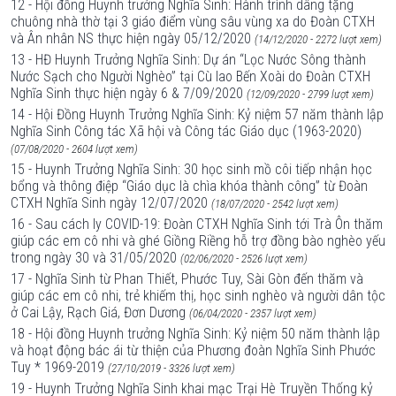
12 - Hội đồng Huynh trưởng Nghĩa Sinh: Hành trình dâng tặng
chuông nhà thờ tại 3 giáo điểm vùng sâu vùng xa do Đoàn CTXH
và Ân nhân NS thực hiện ngày 05/12/2020
(14/12/2020 - 2272 lượt xem)
13 - HĐ Huynh Trưởng Nghĩa Sinh: Dự án “Lọc Nước Sông thành
Nước Sạch cho Người Nghèo” tại Cù lao Bến Xoài do Đoàn CTXH
Nghĩa Sinh thực hiện ngày 6 & 7/09/2020
(12/09/2020 - 2799 lượt xem)
14 - Hội Đồng Huynh Trưởng Nghĩa Sinh: Kỷ niệm 57 năm thành lập
Nghĩa Sinh Công tác Xã hội và Công tác Giáo dục (1963-2020)
(07/08/2020 - 2604 lượt xem)
15 - Huynh Trưởng Nghĩa Sinh: 30 học sinh mồ côi tiếp nhận học
bổng và thông điệp “Giáo dục là chìa khóa thành công” từ Đoàn
CTXH Nghĩa Sinh ngày 12/07/2020
(18/07/2020 - 2542 lượt xem)
16 - Sau cách ly COVID-19: Đoàn CTXH Nghĩa Sinh tới Trà Ôn thăm
giúp các em cô nhi và ghé Giồng Riềng hỗ trợ đồng bào nghèo yếu
trong ngày 30 và 31/05/2020
(02/06/2020 - 2526 lượt xem)
17 - Nghĩa Sinh từ Phan Thiết, Phước Tuy, Sài Gòn đến thăm và
giúp các em cô nhi, trẻ khiếm thị, học sinh nghèo và người dân tộc
ở Cai Lậy, Rạch Giá, Đơn Dương
(06/04/2020 - 2357 lượt xem)
18 - Hội đồng Huynh trưởng Nghĩa Sinh: Kỷ niệm 50 năm thành lập
và hoạt động bác ái từ thiện của Phương đoàn Nghĩa Sinh Phước
Tuy * 1969-2019
(27/10/2019 - 3326 lượt xem)
19 - Huynh Trưởng Nghĩa Sinh khai mạc Trại Hè Truyền Thống kỷ