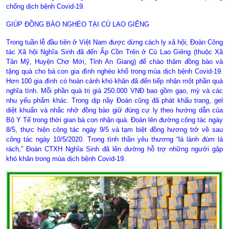
chống dịch bệnh Covid-19.
GIÚP ĐỒNG BÀO NGHÈO TẠI CÙ LAO GIÊNG
Trong tuần lễ đầu tiên ở Việt Nam được dừng cách ly xã hội, Đoàn Công
tác Xã hội Nghĩa Sinh đã đến Ấp Cồn Trên ở Cù Lao Giêng (thuộc Xã
Tân Mỹ, Huyện Chợ Mới, Tỉnh An Giang) để chào thăm đồng bào và
tặng quà cho bà con gia đình nghèo khổ trong mùa dịch bệnh Covid-19.
Hơn 100 gia đình có hoàn cảnh khó khăn đã đến tiếp nhận một phần quà
nghĩa tình. Mỗi phần quà trị giá 250.000 VNĐ bao gồm gạo, mỳ và các
nhu yếu phẩm khác. Trong dịp nầy Đoàn cũng đã phát khẩu trang, gel
diệt khuẩn và nhắc nhở đồng bào giữ đúng cự ly theo hướng dẫn của
Bộ Y Tế trong thời gian bà con nhận quà. Đoàn lên đường công tác ngày
8/5, thực hiện công tác ngày 9/5 và tạm biệt đồng hương trở về sau
công tác ngày 10/5/2020. Trong tình thần yêu thương “lá lành đùm lá
rách,” Đoàn CTXH Nghĩa Sinh đã lên dường hỗ trợ những người gặp
khó khăn trong mùa dịch bệnh Covid-19.