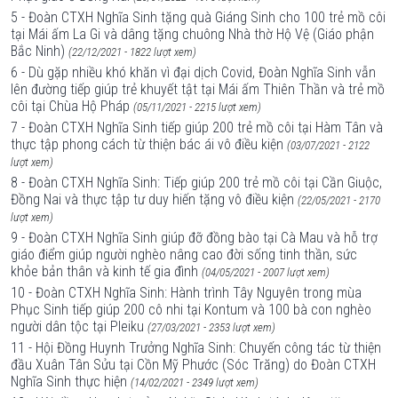
5 - Đoàn CTXH Nghĩa Sinh tặng quà Giáng Sinh cho 100 trẻ mồ côi
tại Mái ấm La Gi và dâng tặng chuông Nhà thờ Hộ Vệ (Giáo phận
Bắc Ninh)
(22/12/2021 - 1822 lượt xem)
6 - Dù gặp nhiều khó khăn vì đại dịch Covid, Đoàn Nghĩa Sinh vẫn
lên đường tiếp giúp trẻ khuyết tật tại Mái ấm Thiên Thần và trẻ mồ
côi tại Chùa Hộ Pháp
(05/11/2021 - 2215 lượt xem)
7 - Đoàn CTXH Nghĩa Sinh tiếp giúp 200 trẻ mồ côi tại Hàm Tân và
thực tập phong cách từ thiện bác ái vô điều kiện
(03/07/2021 - 2122
lượt xem)
8 - Đoàn CTXH Nghĩa Sinh: Tiếp giúp 200 trẻ mồ côi tại Cần Giuộc,
Đồng Nai và thực tập tư duy hiến tặng vô điều kiện
(22/05/2021 - 2170
lượt xem)
9 - Đoàn CTXH Nghĩa Sinh giúp đỡ đồng bào tại Cà Mau và hỗ trợ
giáo điểm giúp người nghèo nâng cao đời sống tinh thần, sức
khỏe bản thân và kinh tế gia đình
(04/05/2021 - 2007 lượt xem)
10 - Đoàn CTXH Nghĩa Sinh: Hành trình Tây Nguyên trong mùa
Phục Sinh tiếp giúp 200 cô nhi tại Kontum và 100 bà con nghèo
người dân tộc tại Pleiku
(27/03/2021 - 2353 lượt xem)
11 - Hội Đồng Huynh Trưởng Nghĩa Sinh: Chuyến công tác từ thiện
đầu Xuân Tân Sửu tại Cồn Mỹ Phước (Sóc Trăng) do Đoàn CTXH
Nghĩa Sinh thực hiện
(14/02/2021 - 2349 lượt xem)