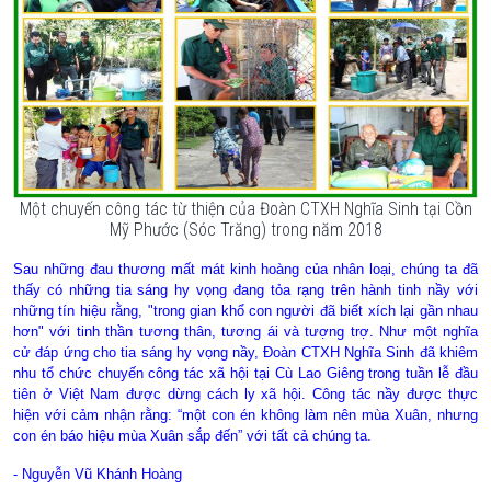
Một chuyến công tác từ thiện của Đoàn CTXH Nghĩa Sinh tại Cồn
Mỹ Phước (Sóc Trăng) trong năm 2018
Sau những đau thương mất mát kinh hoàng của nhân loại, chúng ta đã
thấy có những tia sáng hy vọng đang tỏa rạng trên hành tinh nầy với
những tín hiệu rằng, "trong gian khổ con người đã biết xích lại gần nhau
hơn" với tinh thần tương thân, tương ái và tượng trợ. Như một nghĩa
cử đáp ứng cho tia sáng hy vọng nầy, Đoàn CTXH Nghĩa Sinh đã khiêm
nhu tổ chức chuyến công tác xã hội tại Cù Lao Giêng trong tuần lễ đầu
tiên ở Việt Nam được dừng cách ly xã hội. Công tác nầy được thực
hiện với cảm nhận rằng: “một con én không làm nên mùa Xuân, nhưng
con én báo hiệu mùa Xuân sắp đến” với tất cả chúng ta.
- Nguyễn Vũ Khánh Hoàng