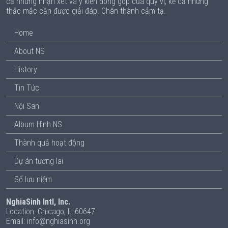
cả những nhận xét và ý kiến đóng góp của quý vị, kể cả những
thắc mắc cần được giải đáp. Chân thành cảm tạ.
Home
About NS
History
Tin Tức
Nội San
Album Hình NS
Thành quả hoạt động
Dự án tương lai
Sổ lưu niệm
NghiaSinh Intl, Inc.
Location: Chicago, IL 60647
Email: info@nghiasinh.org