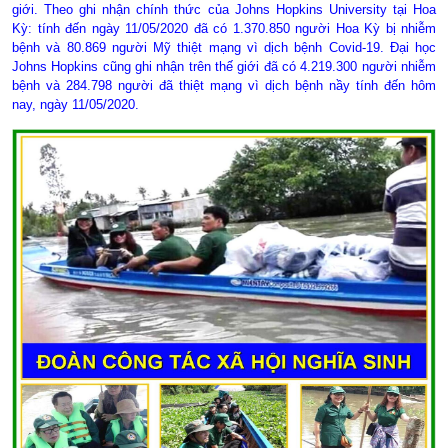
giới. Theo ghi nhận chính thức của Johns Hopkins University tại Hoa
Kỳ: tính đến ngày 11/05/2020 đã có 1.370.850 người Hoa Kỳ bị nhiễm
bệnh và 80.869 người Mỹ thiệt mạng vì dịch bệnh Covid-19. Đại học
Johns Hopkins cũng ghi nhận trên thế giới đã có 4.219.300 người nhiễm
bệnh và 284.798 người đã thiệt mạng vì dịch bệnh nầy tính đến hôm
nay, ngày 11/05/2020.