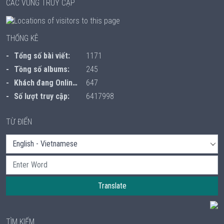
CÁC VÙNG TRUY CẬP
THỐNG KÊ
Tổng số bài viết:
1171
Tồng số albums:
245
Khách đang Online:
647
Số lượt truy cập:
6417998
TỪ ĐIỂN
Translate
TÌM KIẾM