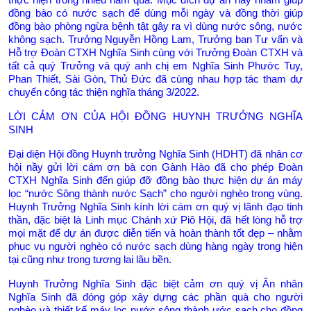
thực hiện trong nhiều năm qua. Mục đích dự án nầy nhằm giúp
đồng bào có nước sạch để dùng mỗi ngày và đồng thời giúp
đồng bào phòng ngừa bệnh tật gây ra vì dùng nước sông, nước
không sạch. Trưởng Nguyễn Hồng Lam, Trưởng ban Tư vấn và
Hỗ trợ Đoàn CTXH Nghĩa Sinh cùng với Trưởng Đoàn CTXH và
tất cả quý Trưởng và quý anh chị em Nghĩa Sinh Phước Tuy,
Phan Thiết, Sài Gòn, Thủ Đức đã cùng nhau hợp tác tham dự
chuyến công tác thiện nghĩa tháng 3/2022.
LỜI CẢM ƠN CỦA HỘI ĐỒNG HUYNH TRƯỞNG NGHĨA
SINH
Đại diện Hội đồng Huynh trưởng Nghĩa Sinh (HDHT) đã nhân cơ
hội nầy gửi lời cám ơn bà con Gành Hào đã cho phép Đoàn
CTXH Nghĩa Sinh đến giúp đỡ đồng bào thực hiện dự án máy
lọc “nước Sông thành nước Sạch” cho người nghèo trong vùng.
Huynh Trưởng Nghĩa Sinh kính lời cám ơn quý vị lãnh đạo tinh
thần, đặc biệt là Linh mục Chánh xứ Piô Hội, đã hết lòng hỗ trợ
mọi mặt để dự án được diễn tiến và hoàn thành tốt đẹp – nhằm
phục vụ người nghèo có nước sạch dùng hàng ngày trong hiện
tại cũng như trong tương lai lâu bền.
Huynh Trưởng Nghĩa Sinh đặc biệt cảm ơn quý vị Ân nhân
Nghĩa Sinh đã đóng góp xây dựng các phần quà cho người
nghèo và thiết kế máy lọc nước sông thành ước sạch cho đồng