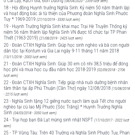
ở Cai Lậy, Rạch Giá, Đơn Dương
(06/04/2020 - 2359 lượt xem)
18 - Hội đồng Huynh trưởng Nghĩa Sinh: Kỷ niệm 50 năm thành lập
và hoạt động bác ái từ thiện của Phương đoàn Nghĩa Sinh Phước
Tuy * 1969-2019
(27/10/2019 - 3330 lượt xem)
19 - Huynh Trưởng Nghĩa Sinh khai mạc Trại Hè Truyền Thống kỷ
niệm 56 năm thành lập Nghĩa Sinh VN được tổ chức tại TP Phan
Thiết (1963-2019)
(21/08/2019 - 2425 lượt xem)
20 - Đoàn CTXH Nghĩa Sinh: Giúp học sinh nghèo và bà con người
dân tộc tại Kontum và Gia Lai ngày 9-11 tháng 11 năm 2018
(13/11/2018 - 2003 lượt xem)
21 - Đoàn CTXH Nghĩa Sinh: Giúp 30 em cô nhi 38,5 triệu để đóng
học phí và mua học cụ đầu năm học 2018-2019
(02/09/2018 - 2706
lượt xem)
22 - Đoàn CTXH Nghĩa Sinh: Tiếp giúp nhà nuôi dưỡng bệnh nhân
tâm thần tại ấp Phú Thuận (Cần Thơ) ngày 12/08/2018
(15/08/2018
- 2215 lượt xem)
23 - Nghĩa Sinh tặng 12 giếng nước sạch làm quà Tết cho người
nghèo tại cù lao Mỹ Phước (Sóc Trăng) * Huynh Trưởng Nghĩa
Sinh
(04/03/2018 - 3350 lượt xem)
24 - Trại họp bạn Đà Lạt mừng sinh nhật NSPT
(17/10/2017 - 2022 lượt
xem)
25 - TP Vũng Tàu: Trên 40 Trưởng và Nghĩa Sinh Phước Tuy, Phan