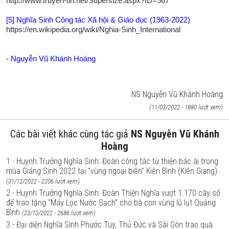
http://www.truyen-tin.net/
Supersize.aspx?ID=567
[5] Nghĩa Sinh Công tác Xã hội & Giáo dục (1963-2022)
https://en.wikipedia.org/wiki/
Nghia-Sinh_International
- Nguyễn Vũ Khánh Hoàng
NS Nguyễn Vũ Khánh Hoàng
(11/03/2022 - 1880 lượt xem)
Các bài viết khác cùng tác giả
NS Nguyễn Vũ Khánh
Hoàng
1 - Huynh Trưởng Nghĩa Sinh: Đoàn công tác từ thiện bác ái trong
mùa Giáng Sinh 2022 tại "vùng ngoại biên" Kiên Bình (Kiên Giang)
(31/12/2022 - 2206 lượt xem)
2 - Huynh Trưởng Nghĩa Sinh: Đoàn Thiện Nghĩa vượt 1.170 cây số
để trao tặng “Máy Lọc Nước Sạch” cho bà con vùng lũ lụt Quảng
Bình
(23/10/2022 - 2686 lượt xem)
3 - Đại diện Nghĩa Sinh Phước Tuy, Thủ Đức và Sài Gòn trao quà