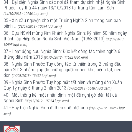
34 - Đại diện Nghĩa Sinh các nơi đã tham dự sinh nhật Nghĩa Sinh
Phước Tuy thứ 44 ngày 13/10/2013 tại trung tâm Lam Sơn
(14/10/2013 - 10256 lượt xem)
35 - Xin cầu nguyện cho một Trưởng Nghĩa Sinh trong cơn bạo
bệnh …
(23/09/2013 - 10494 lượt xem)
36 - Cựu NSVN mừng Kim Khánh Nghĩa Sinh: Kỷ niệm 50 năm ngày
thành lập Hiệp Đoàn Nghĩa Sinh Việt Nam (1963-2013)
(30/07/2013 -
10995 lượt xem)
37 - Hoạt động cựu Nghĩa Sinh: Đúc kết công tác thiện nghĩa 6
tháng đầu năm 2013
(01/07/2013 - 11522 lượt xem)
38 - Nghĩa Sinh Phước Tuy công tác từ thiện trong 2 tháng đầu
năm 2013 nhằm giúp đỡ những người nghèo khó, bệnh tật, neo
đơn
(14/03/2013 - 13467 lượt xem)
39 - Nghĩa Sinh Phước Tuy họp mặt tất niên và mừng đón Xuân
Quý Tỵ ngày 6 tháng 2 năm 2013
(07/02/2013 - 16487 lượt xem)
40 - Một thống kê, một nhận định, một đề nghị gởi đến tất cả
Nghĩa Sinh
(30/12/2012 - 15374 lượt xem)
41 - Huy hiệu Nghĩa Sinh đi theo suốt đời anh
(26/12/2012 - 15259 lượt
xem)