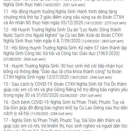
Nghĩa Sinh thực hiện
(14/02/2021 - 2351 lượt xem)
11 - Hội đồng Huynh trưởng Nghĩa Sinh: Hành trình dâng tặng
chuông nhà thờ tại 3 giáo điểm vùng sâu vùng xa do Đoàn CTXH
và Ân nhân NS thực hiện ngày 05/12/2020
(14/12/2020 - 2275 lượt xem)
12 - HĐ Huynh Trưởng Nghĩa Sinh: Dự án “Lọc Nước Sông thành
Nước Sạch cho Người Nghèo” tại Cù lao Bến Xoài do Đoàn CTXH
Nghĩa Sinh thực hiện ngày 6 & 7/09/2020
(12/09/2020 - 2803 lượt xem)
13 - Hội Đồng Huynh Trưởng Nghĩa Sinh: Kỷ niệm 57 năm thành lập
Nghĩa Sinh Công tác Xã hội và Công tác Giáo dục (1963-2020)
(07/08/2020 - 2606 lượt xem)
14 - Huynh Trưởng Nghĩa Sinh: 30 học sinh mồ côi tiếp nhận học
bổng và thông điệp “Giáo dục là chìa khóa thành công” từ Đoàn
CTXH Nghĩa Sinh ngày 12/07/2020
(18/07/2020 - 2546 lượt xem)
15 - Sau cách ly COVID-19: Đoàn CTXH Nghĩa Sinh tới Trà Ôn thăm
giúp các em cô nhi và ghé Giồng Riềng hỗ trợ đồng bào nghèo yếu
trong ngày 30 và 31/05/2020
(02/06/2020 - 2531 lượt xem)
16 - Dịch bệnh COVID-19: Nghĩa Sinh từ Phan Thiết, Phước Tuy và
Sài Gòn giúp đỡ đồng bào nghèo khổ tại Cù Lao Giêng sau thư dãn
cách ly xã hội
(11/05/2020 - 2266 lượt xem)
17 - Nghĩa Sinh từ Phan Thiết, Phước Tuy, Sài Gòn đến thăm và
giúp các em cô nhi, trẻ khiếm thị, học sinh nghèo và người dân tộc