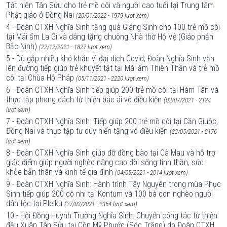
Tất niên Tân Sửu cho trẻ mồ côi và người cao tuổi tại Trung tâm
Phật giáo ở Đồng Nai
(20/01/2022 - 1979 lượt xem)
4 - Đoàn CTXH Nghĩa Sinh tặng quà Giáng Sinh cho 100 trẻ mồ côi
tại Mái ấm La Gi và dâng tặng chuông Nhà thờ Hộ Vệ (Giáo phận
Bắc Ninh)
(22/12/2021 - 1827 lượt xem)
5 - Dù gặp nhiều khó khăn vì đại dịch Covid, Đoàn Nghĩa Sinh vẫn
lên đường tiếp giúp trẻ khuyết tật tại Mái ấm Thiên Thần và trẻ mồ
côi tại Chùa Hộ Pháp
(05/11/2021 - 2220 lượt xem)
6 - Đoàn CTXH Nghĩa Sinh tiếp giúp 200 trẻ mồ côi tại Hàm Tân và
thực tập phong cách từ thiện bác ái vô điều kiện
(03/07/2021 - 2124
lượt xem)
7 - Đoàn CTXH Nghĩa Sinh: Tiếp giúp 200 trẻ mồ côi tại Cần Giuộc,
Đồng Nai và thực tập tư duy hiến tặng vô điều kiện
(22/05/2021 - 2176
lượt xem)
8 - Đoàn CTXH Nghĩa Sinh giúp đỡ đồng bào tại Cà Mau và hỗ trợ
giáo điểm giúp người nghèo nâng cao đời sống tinh thần, sức
khỏe bản thân và kinh tế gia đình
(04/05/2021 - 2014 lượt xem)
9 - Đoàn CTXH Nghĩa Sinh: Hành trình Tây Nguyên trong mùa Phục
Sinh tiếp giúp 200 cô nhi tại Kontum và 100 bà con nghèo người
dân tộc tại Pleiku
(27/03/2021 - 2354 lượt xem)
10 - Hội Đồng Huynh Trưởng Nghĩa Sinh: Chuyến công tác từ thiện
đầu Xuân Tân Sửu tại Cồn Mỹ Phước (Sóc Trăng) do Đoàn CTXH