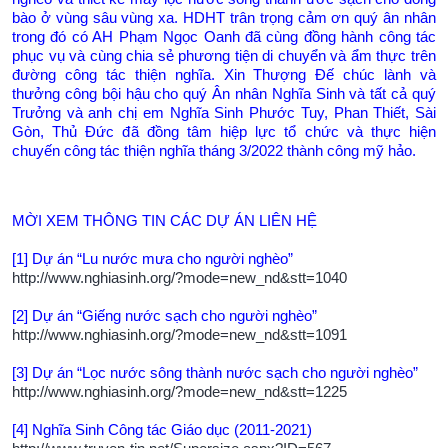
bào ở vùng sâu vùng xa. HDHT trân trọng cảm ơn qu‎ý ân nhân
trong đó có AH Phạm Ngọc Oanh đã cùng đồng hành công tác
phục vụ và cùng chia sẻ phương tiện di chuyển và ẩm thực trên
đường công tác thiện nghĩa. Xin Thượng Đế chúc lành và
thưởng công bội hậu cho quý Ân nhân Nghĩa Sinh và tất cả quý
Trưởng và anh chị em Nghĩa Sinh Phước Tuy, Phan Thiết, Sài
Gòn, Thủ Đức đã đồng tâm hiệp lực tổ chức và thực hiện
chuyến công tác thiện nghĩa tháng 3/2022 thành công mỹ hảo.
MỜI XEM THÔNG TIN CÁC DỰ ÁN LIÊN HỆ
[1] Dự án “Lu nước mưa cho người nghèo”
http://www.nghiasinh.org/?
mode=new_nd&stt=1040
[2] Dự án “Giếng nước sạch cho người nghèo”
http://www.nghiasinh.org/?
mode=new_nd&stt=1091
[3] Dự án “Lọc nước sông thành nước sạch cho người nghèo”
http://www.nghiasinh.org/?
mode=new_nd&stt=1225
[4] Nghĩa Sinh Công tác Giáo dục (2011-2021)