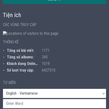
Tiện ích
CÁC VÙNG TRUY CẬP
THỐNG KÊ
Tổng số bài viết:
1171
Tồng số albums:
245
Khách đang Online:
1019
Số lượt truy cập:
6427510
TỪ ĐIỂN