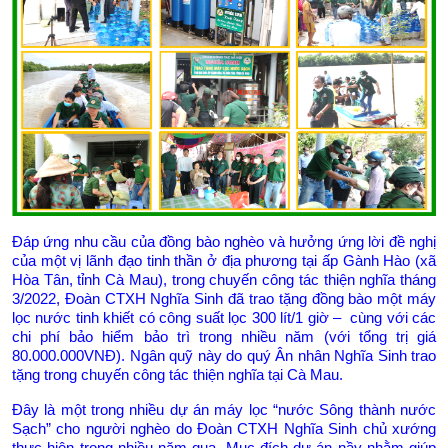
Đáp ứng nhu cầu của đồng bào nghèo và hưởng ứng lời đề nghị
của một vị lãnh đạo tinh thần ở địa phương tại ấp Gành Hào (xã
Hòa Tân, tỉnh Cà Mau), trong chuyến công tác thiện nghĩa tháng
3/2022, Đoàn CTXH Nghĩa Sinh đã trao tặng đồng bào một máy
lọc nước tinh khiết có công suất lọc 300 lít/1 giờ –
cùng với các
chi phí bảo hiểm bảo trì trong nhiều năm (với tổng trị giá
80.000.000VNĐ). Ngân quỹ này do quý Ân nhân Nghĩa Sinh trao
tặng trong chuyến công tác thiện nghĩa tại Cà Mau.
Đây là một trong nhiều dự án máy lọc “nước Sông thành nước
Sạch” cho người nghèo do Đoàn CTXH Nghĩa Sinh chủ xướng