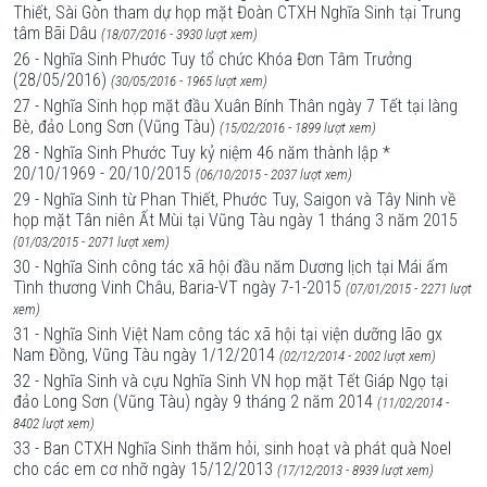
Thiết, Sài Gòn tham dự họp mặt Đoàn CTXH Nghĩa Sinh tại Trung
tâm Bãi Dâu
(18/07/2016 - 3930 lượt xem)
26 - Nghĩa Sinh Phước Tuy tổ chức Khóa Đơn Tâm Trưởng
(28/05/2016)
(30/05/2016 - 1965 lượt xem)
27 - Nghĩa Sinh họp mặt đầu Xuân Bính Thân ngày 7 Tết tại làng
Bè, đảo Long Sơn (Vũng Tàu)
(15/02/2016 - 1899 lượt xem)
28 - Nghĩa Sinh Phước Tuy kỷ niệm 46 năm thành lập *
20/10/1969 - 20/10/2015
(06/10/2015 - 2037 lượt xem)
29 - Nghĩa Sinh từ Phan Thiết, Phước Tuy, Saigon và Tây Ninh về
họp mặt Tân niên Ất Mùi tại Vũng Tàu ngày 1 tháng 3 năm 2015
(01/03/2015 - 2071 lượt xem)
30 - Nghĩa Sinh công tác xã hội đầu năm Dương lịch tại Mái ấm
Tình thương Vinh Châu, Baria-VT ngày 7-1-2015
(07/01/2015 - 2271 lượt
xem)
31 - Nghĩa Sinh Việt Nam công tác xã hội tại viện dưỡng lão gx
Nam Đồng, Vũng Tàu ngày 1/12/2014
(02/12/2014 - 2002 lượt xem)
32 - Nghĩa Sinh và cựu Nghĩa Sinh VN họp mặt Tết Giáp Ngọ tại
đảo Long Sơn (Vũng Tàu) ngày 9 tháng 2 năm 2014
(11/02/2014 -
8402 lượt xem)
33 - Ban CTXH Nghĩa Sinh thăm hỏi, sinh hoạt và phát quà Noel
cho các em cơ nhỡ ngày 15/12/2013
(17/12/2013 - 8939 lượt xem)