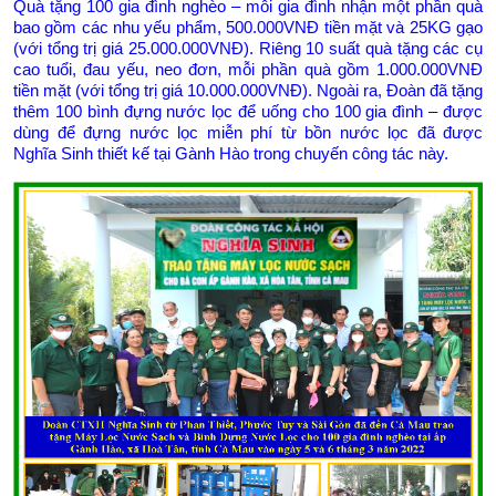
Quà tặng 100 gia đình nghèo – mỗi gia đình nhận một phần quà
bao gồm các nhu yếu phẩm, 500.000VNĐ tiền mặt và 25KG gạo
(với tổng trị giá 25.000.000VNĐ). Riêng 10 suất quà tặng các cụ
cao tuổi, đau yếu, neo đơn, mỗi phần quà gồm 1.000.000VNĐ
tiền mặt (với tổng trị giá 10.000.000VNĐ). Ngoài ra, Đoàn đã tặng
thêm 100 bình đựng nước lọc để uống cho 100 gia đình – được
dùng để đựng nước lọc miễn phí từ bồn nước lọc đã được
Nghĩa Sinh thiết kế tại Gành Hào trong chuyến công tác này.