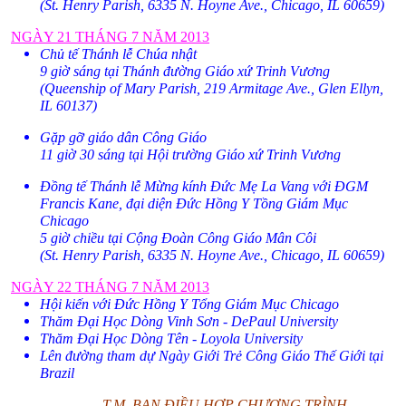
(St. Henry Parish,
6335 N. Hoyne Ave.
,
Chicago
,
IL
60659
)
NGÀY 21 THÁNG 7 NĂM 2013
Chủ tế Thánh lễ Chúa nhật
9 giờ sáng tại Thánh đường Giáo xứ Trinh Vương
(Queenship of Mary Parish,
219 Armitage Ave.
,
Glen Ellyn
,
IL
60137
)
Gặp gỡ giáo dân Công Giáo
11 giờ 30 sáng tại Hội trường Giáo xứ Trinh Vương
Đồng tế Thánh lễ Mừng kính Đức Mẹ La Vang với ĐGM
Francis Kane, đại diện Đức Hồng Y Tồng Giám Mục
Chicago
5 giờ chiều tại Cộng Đoàn Công Giáo Mân Côi
(St. Henry Parish,
6335 N. Hoyne Ave.
,
Chicago
,
IL
60659
)
NGÀY 22 THÁNG 7 NĂM 2013
Hội kiến với Đức Hồng Y Tổng Giám Mục Chicago
Thăm Đại Học Dòng Vinh Sơn -
DePaul
University
Thăm Đại Học Dòng Tên -
Loyola
University
Lên đường tham dự Ngày Giới Trẻ Công Giáo Thế Giới tại
Brazil
T.M.
BAN ĐIỀU HỢP CHƯƠNG TRÌNH