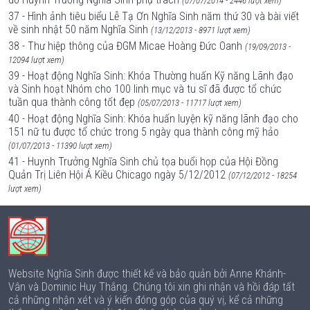
(07/07/2014 - 2446 lượt xem)
37 - Hình ảnh tiêu biểu Lễ Tạ Ơn Nghĩa Sinh năm thứ 30 và bài viết
về sinh nhật 50 năm Nghĩa Sinh
(13/12/2013 - 8971 lượt xem)
38 - Thư hiệp thông của ĐGM Micae Hoàng Đức Oanh
(19/09/2013 -
12094 lượt xem)
39 - Hoạt động Nghĩa Sinh: Khóa Thường huấn Kỹ năng Lãnh đạo
và Sinh hoạt Nhóm cho 100 linh mục và tu sĩ đã được tổ chức
tuần qua thành công tốt đẹp
(05/07/2013 - 11717 lượt xem)
40 - Hoạt động Nghĩa Sinh: Khóa huấn luyện kỹ năng lãnh đạo cho
151 nữ tu được tổ chức trong 5 ngày qua thành công mỹ hảo
(01/07/2013 - 11390 lượt xem)
41 - Huynh Trưởng Nghĩa Sinh chủ tọa buổi họp của Hội Đồng
Quản Trị Liên Hội Á Kiều Chicago ngày 5/12/2012
(07/12/2012 - 18254
lượt xem)
Website Nghĩa Sinh được thiết kế và bảo quản bởi Anne Khánh-
Vân và Dominic Huy Thắng. Chúng tôi xin ghi nhận và hồi đáp tất
cả những nhận xét và ý kiến đóng góp của quý vị, kể cả những