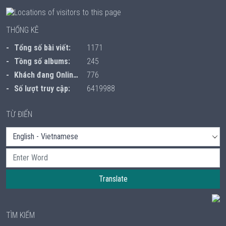
THỐNG KÊ
Tổng số bài viết:
1171
Tồng số albums:
245
Khách đang Online:
776
Số lượt truy cập:
6419988
TỪ ĐIỂN
Translate
TÌM KIẾM