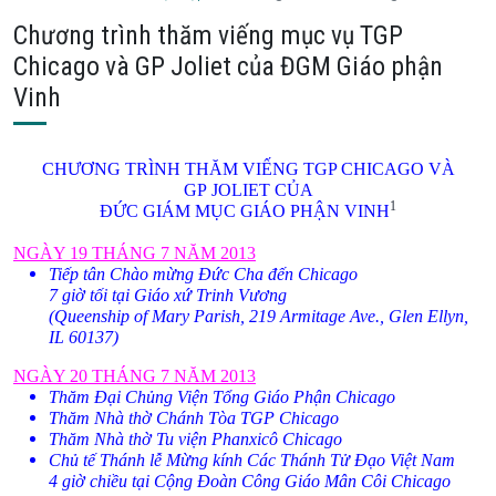
Chương trình thăm viếng mục vụ TGP
Chicago và GP Joliet của ĐGM Giáo phận
Vinh
CHƯƠNG TRÌNH THĂM VIẾNG TGP
CHICAGO
VÀ
GP
JOLIET
CỦA
1
ĐỨC GIÁM MỤC GIÁO PHẬN VINH
NGÀY 19 THÁNG 7 NĂM 2013
Tiếp tân Chào mừng Đức Cha đến Chicago
7 giờ tối tại Giáo xứ Trinh Vương
(Queenship of Mary Parish,
219 Armitage Ave.
,
Glen Ellyn
,
IL
60137
)
NGÀY 20 THÁNG 7 NĂM 2013
Thăm Đại Chủng Viện Tổng Giáo Phận
Chicago
Thăm Nhà thờ Chánh Tòa TGP Chicago
Thăm Nhà thờ Tu viện Phanxicô Chicago
Chủ tế Thánh lễ Mừng kính Các Thánh Tử Đạo Việt
Nam
4 giờ chiều tại Cộng Đoàn Công Giáo Mân Côi Chicago