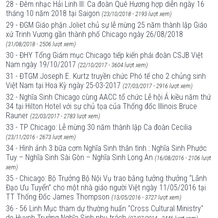
28 - Đêm nhạc Hải Linh III: Ca đoàn Quê Hương hợp diễn ngày 16
tháng 10 năm 2018 tại Saigon
(23/10/2018 - 2193 lượt xem)
29 - ĐGM Giáo phận Joliet chủ sự lễ mừng 25 năm thành lập Giáo
xứ Trinh Vương gần thành phố Chicago ngày 26/08/2018
(31/08/2018 - 2506 lượt xem)
30 - ĐHY Tổng Giám mục Chicago tiếp kiến phái đoàn CSJB Việt
Nam ngày 19/10/2017
(22/10/2017 - 3604 lượt xem)
31 - ĐTGM Joseph E. Kurtz truyền chức Phó tế cho 2 chủng sinh
Việt Nam tại Hoa Kỳ ngày 25-03-2017
(27/03/2017 - 2916 lượt xem)
32 - Nghĩa Sinh Chicago cùng AACC tổ chức Lễ hội Á kiều năm thứ
34 tại Hilton Hotel với sự chủ tọa của Thống đốc Illinois Bruce
Rauner
(22/03/2017 - 2783 lượt xem)
33 - TP Chicago: Lễ mừng 30 năm thành lập Ca đoàn Cecilia
(23/11/2016 - 2673 lượt xem)
34 - Hình ảnh 3 bữa cơm Nghĩa Sinh thân tình : Nghĩa Sinh Phước
Tuy – Nghĩa Sinh Sài Gòn – Nghĩa Sinh Long An
(16/08/2016 - 2106 lượt
xem)
35 - Chicago: Bộ Trưởng Bộ Nội Vụ trao bằng tưởng thưởng “Lãnh
Đạo Ưu Tuyển” cho một nhà giáo người Việt ngày 11/05/2016 tại
TT Thống Đốc James Thompson
(13/05/2016 - 3727 lượt xem)
36 - 56 Linh Mục tham dự thường huấn "Cross Cultural Ministry"
do Huynh Trưởng Nghĩa Sinh phụ trách