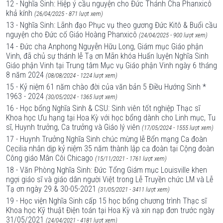
12 - Nghĩa Sinh: Hiệp ý cầu nguyện cho Đức Thánh Cha Phanxicô
khả kính
(26/04/2025 - 871 lượt xem)
13 - Nghĩa Sinh: Lãnh đạo Phục vụ theo gương Đức Kitô & Buổi cầu
nguyện cho Đức cố Giáo Hoàng Phanxicô
(24/04/2025 - 900 lượt xem)
14 - Đức cha Anphong Nguyễn Hữu Long, Giám mục Giáo phận
Vinh, đã chủ sự thánh lễ Tạ ơn Mãn khóa Huấn luyện Nghĩa Sinh
Giáo phận Vinh tại Trung tâm Mục vụ Giáo phận Vinh ngày 6 tháng
8 năm 2024
(08/08/2024 - 1224 lượt xem)
15 - Kỷ niệm 61 năm chào đời của văn bản 5 Điều Hướng Sinh *
1963 - 2024
(30/05/2024 - 1365 lượt xem)
16 - Học bổng Nghĩa Sinh & CSU: Sinh viên tốt nghiệp Thạc sĩ
Khoa học Ưu hạng tại Hoa Kỳ với học bổng dành cho Linh mục, Tu
sĩ, Huynh trưởng, Ca trưởng và Giáo lý viên
(17/05/2024 - 1555 lượt xem)
17 - Huynh Trưởng Nghĩa Sinh chúc mừng lễ Bổn mạng Ca đoàn
Cecilia nhân dịp kỷ niệm 35 năm thành lập ca đoàn tại Cộng đoàn
Công giáo Mân Côi Chicago
(15/11/2021 - 1761 lượt xem)
18 - Văn Phòng Nghĩa Sinh: Đức Tổng Giám mục Louisville khen
ngợi giáo sĩ và giáo dân người Việt trong Lễ Truyền chức LM và Lễ
Tạ ơn ngày 29 & 30-05-2021
(31/05/2021 - 3411 lượt xem)
19 - Học viện Nghĩa Sinh cấp 15 học bổng chương trình Thạc sĩ
Khoa học Kỹ thuật Điện toán tại Hoa Kỳ và xin nạp đơn trước ngày
31/05/2021
(24/04/2021 - 4181 lượt xem)