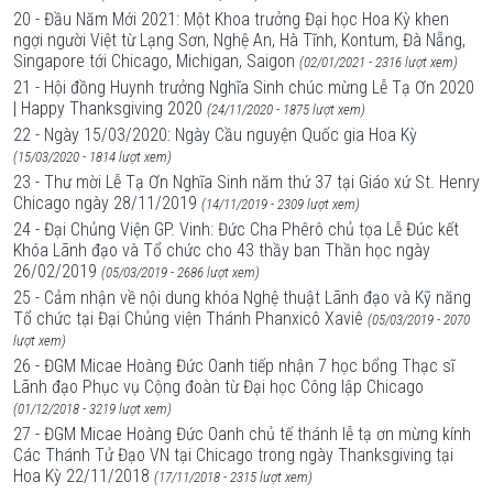
20 - Đầu Năm Mới 2021: Một Khoa trưởng Đại học Hoa Kỳ khen
ngợi người Việt từ Lạng Sơn, Nghệ An, Hà Tĩnh, Kontum, Đà Nẵng,
Singapore tới Chicago, Michigan, Saigon
(02/01/2021 - 2316 lượt xem)
21 - Hội đồng Huynh trưởng Nghĩa Sinh chúc mừng Lễ Tạ Ơn 2020
| Happy Thanksgiving 2020
(24/11/2020 - 1875 lượt xem)
22 - Ngày 15/03/2020: Ngày Cầu nguyện Quốc gia Hoa Kỳ
(15/03/2020 - 1814 lượt xem)
23 - Thư mời Lễ Tạ Ơn Nghĩa Sinh năm thứ 37 tại Giáo xứ St. Henry
Chicago ngày 28/11/2019
(14/11/2019 - 2309 lượt xem)
24 - Đại Chủng Viện GP. Vinh: Đức Cha Phêrô chủ tọa Lễ Đúc kết
Khóa Lãnh đạo và Tổ chức cho 43 thầy ban Thần học ngày
26/02/2019
(05/03/2019 - 2686 lượt xem)
25 - Cảm nhận về nội dung khóa Nghệ thuật Lãnh đạo và Kỹ năng
Tổ chức tại Đại Chủng viện Thánh Phanxicô Xaviê
(05/03/2019 - 2070
lượt xem)
26 - ĐGM Micae Hoàng Đức Oanh tiếp nhận 7 học bổng Thạc sĩ
Lãnh đạo Phục vụ Cộng đoàn từ Đại học Công lập Chicago
(01/12/2018 - 3219 lượt xem)
27 - ĐGM Micae Hoàng Đức Oanh chủ tế thánh lễ tạ ơn mừng kính
Các Thánh Tử Đạo VN tại Chicago trong ngày Thanksgiving tại
Hoa Kỳ 22/11/2018
(17/11/2018 - 2315 lượt xem)