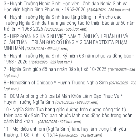
3 - Huynh Trưởng Nghĩa Sinh: Học viện Lãnh đạo Nghĩa Sinh và
Học viện Nghĩa Sinh Phục vụ - 1963-2026
(23/04/2026 - 368 lượt xem)
4 - Huynh Trưởng Nghĩa Sinh trao tặng Bằng Tri Ân cho các
Trưởng Nghĩa Sinh đã tham gia công tác từ thiện bác ái từ 50 năm
trở lên – 1963-2026
(30/03/2026 - 536 lượt xem)
5 - HIỆP ĐOÀN NGHĨA SINH VIỆT NAM THÀNH KÍNH PHÂN ƯU VÀ
CHÂN THÀNH TRI ÂN ĐỨC CỐ HỒNG Y GIOAN BAOTIXITA PHẠM
MINH MẪN
(23/03/2026 - 456 lượt xem)
6 - Huynh Trưởng Nghĩa Sinh: Kỷ niệm 63 năm phục vụ đồng bào -
1963 - 2026
(12/03/2026 - 323 lượt xem)
7 - Nghĩa Sinh giúp đỡ nạn nhân Bão lụt số 10/2025
(10/10/2025 - 636
lượt xem)
8 - NghiaSinh of Chicago * Huynh Truong Nghia Sinh
(09/10/2025 - 708
lượt xem)
9 - ĐGM Anphong chủ tọa Lễ Mãn Khóa Lãnh Đạo Phục Vụ *
Huynh Trưởng Nghĩa Sinh
(09/10/2025 - 639 lượt xem)
10 - Nghĩa Sinh: Tựa bóng giáo đường trên đường công tác từ
thiện bác ái để xin Trời ban phước lành cho đồng bào trong hoàn
cảnh khó khăn...
(08/10/2025 - 627 lượt xem)
11 - Mọi điều anh em (Nghĩa Sinh) làm, hãy làm trong tình yêu
thương. 1 Cô-Rinh-Tô 16:14
(06/08/2025 - 812 lượt xem)