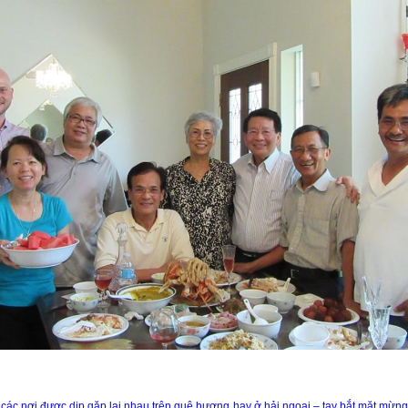
các nơi được dịp gặp lại nhau trên quê hương hay ở hải ngoại – tay bắt mặt mừng, 