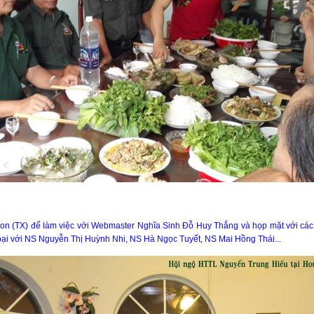
n (TX) để làm việc với Webmaster Nghĩa Sinh Đỗ Huy Thắng và họp mặt với cá
ại với NS Nguyễn Thị Huỳnh Nhi, NS Hà Ngọc Tuyết, NS Mai Hồng Thái...