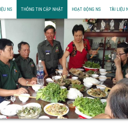
IỆU NS
THÔNG TIN CẬP NHẬT
HOẠT ĐỘNG NS
TÀI LIỆU 