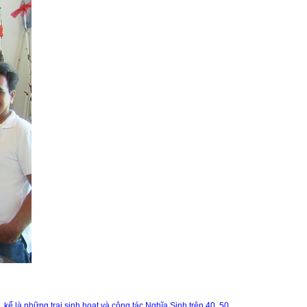
kể là những trại sinh hoạt và công tác Nghĩa Sinh trên 40, 50