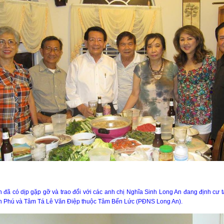
nh đã có dịp gặp gỡ và trao đổi với các anh chị Nghĩa Sinh Long An đang định 
n Phú và Tâm Tá Lê Văn Điệp thuộc Tâm Bến Lức (PĐNS Long An).