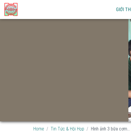
GIỚI TH
Home
Tin Tức & Hội Họp
Hình ảnh 3 bữa cơm...