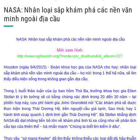
NASA: Nhân loại sắp khám phá các nền văn
minh ngoài địa cầu
NASA: Nhân loại sắp khám phá các nền văn minh ngoài địa cầu
Mời xem hình:
http://www.nghiasinh.org/?mode=pic_dsalbum&id_album=227
Houston
(ngày 9/4/2015) - Đoàn khoa học gia của NASA cho hay: nhân loại
sắp khám phá nền văn minh ngoài địa cầu – họ nói: trong 1 thế hệ nữa, sẽ tìm
thấy điều kiện sống trong không gian gần địa cầu.
Trong 1 buổi thảo luận của ủy ban hôm Thứ Ba, trưởng khoa học gia Ellen
Stofan tỏ ý tin tưởng sẽ có bằng chứng xác định trong 20 đến 30 năm – tại
phiên họp này, cựu phi hành gia John Grunsfeld nói “Các khám phá sẽ đuợc
thực hiện trong Thái Dương Hệ, trên nguyệt cầu giá lạnh, Sao Hoả, hay 1
hành tinh xoay quanh 1 định tinh gần Thái Dương Hệ”. Bà Stofan khẳng định
NASA đã đạt những tiến bộ lớn về khám phá tinh tú xa cũng như về phân tích
cấu tạo của thiên thể – bà nhấn mạnh “Chúng ta biết tìm kiếm ở đâu”.
Thực vậy, “sứ mạng Kepler” đã tìm thấy không thiếu các loại đất đá hậu thuẫn