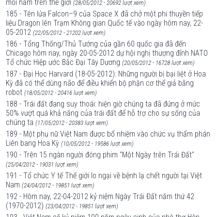
mỗi năm trên thế giới
(28/05/2012 - 20692 lượt xem)
185 - Tên lửa Falcon–9 của Space X đã chở một phi thuyền tiếp
liệu Dragon lên Trạm Không gian Quốc tế vào ngày hôm nay, 22-
05-2012
(22/05/2012 - 21202 lượt xem)
186 - Tổng Thống/Thủ Tướng của gần 60 quốc gia đã đến
Chicago hôm nay, ngày 20-05-2012 dự hội nghị thượng đỉnh NATO
Tổ chức Hiệp ước Bắc Đại Tây Dương
(20/05/2012 - 16728 lượt xem)
187 - Đại Học Harvard (18-05-2012): Những người bị bại liệt ở Hoa
Kỳ đã có thể dùng não để điều khiển bộ phận cơ thể giả bằng
robot
(18/05/2012 - 20416 lượt xem)
188 - Trái đất đang suy thoái: hiện giờ chúng ta đã đứng ở mức
50% vượt quá khả năng của trái đất để hỗ trợ cho sự sống của
chúng ta
(17/05/2012 - 20383 lượt xem)
189 - Một phụ nữ Việt Nam được bổ nhiệm vào chức vụ thẩm phán
Liên bang Hoa Kỳ
(10/05/2012 - 19586 lượt xem)
190 - Trên 15 ngàn người đóng phim "Một Ngày trên Trái Đất"
(25/04/2012 - 19031 lượt xem)
191 - Tổ chức Y tế Thế giới lo ngại về bệnh lạ chết người tại Việt
Nam
(24/04/2012 - 19851 lượt xem)
192 - Hôm nay, 22-04-2012 kỷ niệm Ngày Trái Đất năm thứ 42
(1970-2012)
(23/04/2012 - 19851 lượt xem)