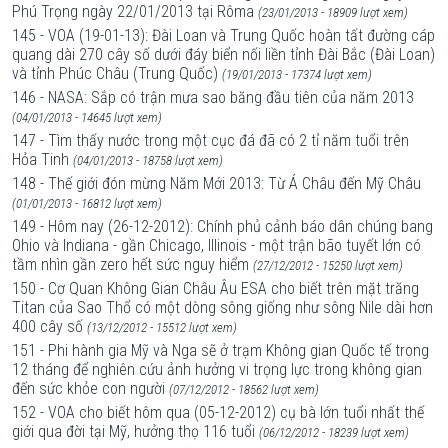
Phú Trọng ngày 22/01/2013 tại Rôma
(23/01/2013 - 18909 lượt xem)
145 - VOA (19-01-13): Đài Loan và Trung Quốc hoàn tất đường cáp
quang dài 270 cây số dưới đáy biển nối liền tỉnh Đài Bắc (Đài Loan)
và tỉnh Phúc Châu (Trung Quốc)
(19/01/2013 - 17374 lượt xem)
146 - NASA: Sắp có trận mưa sao băng đầu tiên của năm 2013
(04/01/2013 - 14645 lượt xem)
147 - Tìm thấy nước trong một cục đá đã có 2 tỉ năm tuổi trên
Hỏa Tinh
(04/01/2013 - 18758 lượt xem)
148 - Thế giới đón mừng Năm Mới 2013: Từ Á Châu đến Mỹ Châu
(01/01/2013 - 16812 lượt xem)
149 - Hôm nay (26-12-2012): Chính phủ cảnh báo dân chúng bang
Ohio và Indiana - gần Chicago, Illinois - một trận bão tuyết lớn có
tầm nhìn gần zero hết sức nguy hiểm
(27/12/2012 - 15250 lượt xem)
150 - Cơ Quan Không Gian Châu Âu ESA cho biết trên mặt trăng
Titan của Sao Thổ có một dòng sông giống như sông Nile dài hơn
400 cây số
(13/12/2012 - 15512 lượt xem)
151 - Phi hành gia Mỹ và Nga sẽ ở trạm Không gian Quốc tế trong
12 tháng để nghiên cứu ảnh hưởng vi trọng lực trong không gian
đến sức khỏe con người
(07/12/2012 - 18562 lượt xem)
152 - VOA cho biết hôm qua (05-12-2012) cụ bà lớn tuổi nhất thế
giới qua đời tại Mỹ, hưởng thọ 116 tuổi
(06/12/2012 - 18239 lượt xem)