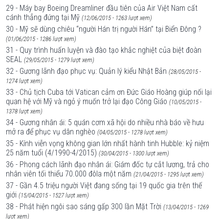
29 - Máy bay Boeing Dreamliner đầu tiên của Air Việt Nam cất
cánh thẳng đứng tại Mỹ
(12/06/2015 - 1263 lượt xem)
30 - Mỹ sẽ dùng chiêu “người Hán trị người Hán” tại Biển Đông ?
(01/06/2015 - 1286 lượt xem)
31 - Quy trình huấn luyện và đào tạo khắc nghiệt của biệt đoàn
SEAL
(29/05/2015 - 1279 lượt xem)
32 - Gương lãnh đạo phục vụ: Quản lý kiểu Nhật Bản
(28/05/2015 -
1274 lượt xem)
33 - Chủ tịch Cuba tới Vatican cảm ơn Đức Giáo Hoàng giúp nối lại
quan hệ với Mỹ và ngỏ ý muốn trở lại đạo Công Giáo
(10/05/2015 -
1378 lượt xem)
34 - Gương nhân ái: 5 quán cơm xã hội do nhiều nhà báo về hưu
mở ra để phục vụ dân nghèo
(04/05/2015 - 1278 lượt xem)
35 - Kính viễn vọng không gian lớn nhất hành tinh Hubble: kỷ niệm
25 năm tuổi (4/1990-4/2015)
(30/04/2015 - 1300 lượt xem)
36 - Phong cách lãnh đạo nhân ái: Giám đốc tự cắt lương, trả cho
nhân viên tối thiểu 70.000 đôla một năm
(21/04/2015 - 1295 lượt xem)
37 - Gần 4.5 triệu người Việt đang sống tại 19 quốc gia trên thế
giới
(15/04/2015 - 1527 lượt xem)
38 - Phát hiện ngôi sao sáng gấp 300 lần Mặt Trời
(13/04/2015 - 1269
lượt xem)