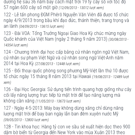
dương hệ sau 36 năm bay cách mặt trời 19 tỷ cây số với tốc độ
57 ngàn 600 cây số một giờ
(12/09/2013 - 13012 lượt xem)
122 - Lễ tấn phong ĐGM Phêrô Nguyễn Văn Viên đã được tổ chức
ngày 4/9/2013 trong bầu khí đạo đức, thánh thiện, trang trọng và
an lành
(04/09/2013 - 13615 lượt xem)
123 - Đài VOA: Tổng Trưởng Ngoại Giao Hoa Kỳ chúc mừng ngày
Quốc khánh của Việt Nam (ngày 2 tháng 9 năm 2013)
(30/08/2013 -
14354 lượt xem)
124 - Chương trình đại học cấp bằng cử nhân ngôn ngữ Việt Nam,
cử nhân sư phạm Việt Ngữ và cử nhân song ngữ Việt-Anh năm
2014 tại Hoa Kỳ
(27/08/2013 - 12448 lượt xem)
125 - Đối thoại quốc phòng song phương Mỹ-Việt lần thứ 10 được
tổ chức ngày 15 tháng 8 năm 2013 tại Hawaii
(19/08/2013 - 12489 lượt
xem)
126 - Đại Học Georgia: Sử dụng tiến trình quang hợp giống như cây
cối lấy năng lượng trực tiếp từ mặt trời để tạo năng lượng mà
không cần xăng
(11/05/2013 - 13673 lượt xem)
127 - Ngày 4-5-2013: Máy bay không dùng xăng chỉ dùng năng
lượng mặt trời để bay ban ngày lẫn ban đêm xuyên nước Mỹ
(09/05/2013 - 12800 lượt xem)
128 - Tin khoa học: Hàng tỷ con ve sầu sẽ xuất hiện dọc theo 900
dặm bờ biển từ Georgia đến New York vào mùa Xuân 2013 theo