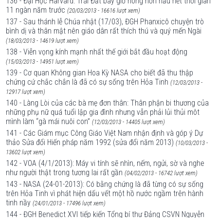
136 - Đại Học Harvard: Trái Đất bây giờ nóng hơn hầu hết thời gian
11 ngàn năm trước
(20/03/2013 - 16616 lượt xem)
137 - Sau thánh lễ Chúa nhật (17/03), ĐGH Phanxicô chuyện trò
bình dị và thân mật nên giáo dân rất thích thú và quý mến Ngài
(18/03/2013 - 14619 lượt xem)
138 - Viễn vọng kính mạnh nhất thế giới bắt đầu hoạt động
(15/03/2013 - 14951 lượt xem)
139 - Cơ quan Không gian Hoa Kỳ NASA cho biết đã thu thập
chứng cứ chắc chắn là đã có sự sống trên Hỏa Tinh
(12/03/2013 -
12917 lượt xem)
140 - Làng Lòi của các bà mẹ đơn thân: Thân phận bi thương của
những phụ nữ quá tuổi lập gia đình nhưng vẫn phải lủi thủi môt
mình làm “gà mái nuôi con”
(12/03/2013 - 14405 lượt xem)
141 - Các Giám mục Công Giáo Việt Nam nhận định và góp ý Dự
thảo Sửa đổi Hiến pháp năm 1992 (sửa đổi năm 2013)
(10/03/2013 -
13602 lượt xem)
142 - VOA (4/1/2013): Máy vi tính sẽ nhìn, nếm, ngửi, sờ và nghe
như người thật trong tương lai rất gần
(04/02/2013 - 16742 lượt xem)
143 - NASA (24-01-2013): Có bằng chứng là đã từng có sự sống
trên Hỏa Tinh vì phát hiện dấu vết một hồ nước ngầm trên hành
tinh nầy
(24/01/2013 - 17496 lượt xem)
144 - ĐGH Benedict XVI tiếp kiến Tổng bí thư Đảng CSVN Nguyễn