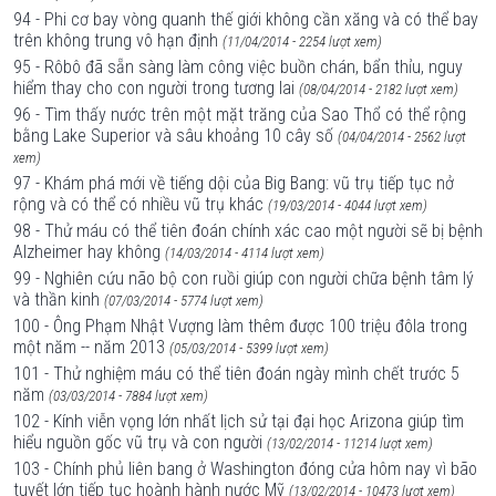
94 - Phi cơ bay vòng quanh thế giới không cần xăng và có thể bay
trên không trung vô hạn định
(11/04/2014 - 2254 lượt xem)
95 - Rôbô đã sẵn sàng làm công việc buồn chán, bẩn thỉu, nguy
hiểm thay cho con người trong tương lai
(08/04/2014 - 2182 lượt xem)
96 - Tìm thấy nước trên một mặt trăng của Sao Thổ có thể rộng
bằng Lake Superior và sâu khoảng 10 cây số
(04/04/2014 - 2562 lượt
xem)
97 - Khám phá mới về tiếng dội của Big Bang: vũ trụ tiếp tục nở
rộng và có thể có nhiều vũ trụ khác
(19/03/2014 - 4044 lượt xem)
98 - Thử máu có thể tiên đoán chính xác cao một người sẽ bị bệnh
Alzheimer hay không
(14/03/2014 - 4114 lượt xem)
99 - Nghiên cứu não bộ con ruồi giúp con người chữa bệnh tâm lý
và thần kinh
(07/03/2014 - 5774 lượt xem)
100 - Ông Phạm Nhật Vượng làm thêm được 100 triệu đôla trong
một năm -- năm 2013
(05/03/2014 - 5399 lượt xem)
101 - Thử nghiệm máu có thể tiên đoán ngày mình chết trước 5
năm
(03/03/2014 - 7884 lượt xem)
102 - Kính viễn vọng lớn nhất lịch sử tại đại học Arizona giúp tìm
hiểu nguồn gốc vũ trụ và con người
(13/02/2014 - 11214 lượt xem)
103 - Chính phủ liên bang ở Washington đóng cửa hôm nay vì bão
tuyết lớn tiếp tục hoành hành nước Mỹ
(13/02/2014 - 10473 lượt xem)