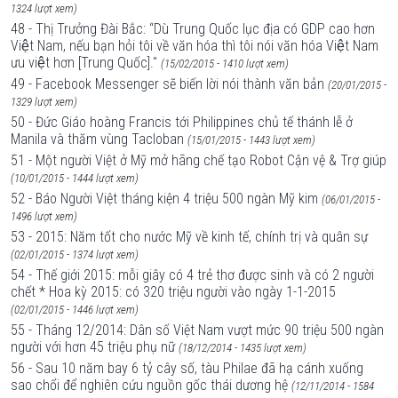
1324 lượt xem)
48 - Thị Trưởng Đài Bắc: “Dù Trung Quốc lục địa có GDP cao hơn
Việt Nam, nếu bạn hỏi tôi về văn hóa thì tôi nói văn hóa Việt Nam
ưu việt hơn [Trung Quốc]."
(15/02/2015 - 1410 lượt xem)
49 - Facebook Messenger sẽ biến lời nói thành văn bản
(20/01/2015 -
1329 lượt xem)
50 - Đức Giáo hoàng Francis tới Philippines chủ tế thánh lễ ở
Manila và thăm vùng Tacloban
(15/01/2015 - 1443 lượt xem)
51 - Một người Việt ở Mỹ mở hãng chế tạo Robot Cận vệ & Trợ giúp
(10/01/2015 - 1444 lượt xem)
52 - Báo Người Việt tháng kiện 4 triệu 500 ngàn Mỹ kim
(06/01/2015 -
1496 lượt xem)
53 - 2015: Năm tốt cho nước Mỹ về kinh tế, chính trị và quân sự
(02/01/2015 - 1374 lượt xem)
54 - Thế giới 2015: mỗi giây có 4 trẻ thơ được sinh và có 2 người
chết * Hoa kỳ 2015: có 320 triệu người vào ngày 1-1-2015
(02/01/2015 - 1446 lượt xem)
55 - Tháng 12/2014: Dân số Việt Nam vượt mức 90 triệu 500 ngàn
người với hơn 45 triệu phụ nữ
(18/12/2014 - 1435 lượt xem)
56 - Sau 10 năm bay 6 tỷ cây số, tàu Philae đã hạ cánh xuống
sao chổi để nghiên cứu nguồn gốc thái dương hệ
(12/11/2014 - 1584