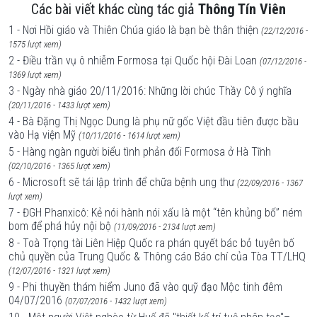
Các bài viết khác cùng tác giả
Thông Tín Viên
1 - Nơi Hồi giáo và Thiên Chúa giáo là bạn bè thân thiện
(22/12/2016 -
1575 lượt xem)
2 - Điều trần vụ ô nhiễm Formosa tại Quốc hội Đài Loan
(07/12/2016 -
1369 lượt xem)
3 - Ngày nhà giáo 20/11/2016: Những lời chúc Thầy Cô ý nghĩa
(20/11/2016 - 1433 lượt xem)
4 - Bà Đặng Thị Ngọc Dung là phụ nữ gốc Việt đầu tiên được bầu
vào Hạ viện Mỹ
(10/11/2016 - 1614 lượt xem)
5 - Hàng ngàn người biểu tình phản đối Formosa ở Hà Tĩnh
(02/10/2016 - 1365 lượt xem)
6 - Microsoft sẽ tái lập trình để chữa bệnh ung thư
(22/09/2016 - 1367
lượt xem)
7 - ĐGH Phanxicô: Kẻ nói hành nói xấu là một “tên khủng bố” ném
bom để phá hủy nội bộ
(11/09/2016 - 2134 lượt xem)
8 - Toà Trọng tài Liên Hiệp Quốc ra phán quyết bác bỏ tuyên bố
chủ quyền của Trung Quốc & Thông cáo Báo chí của Tòa TT/LHQ
(12/07/2016 - 1321 lượt xem)
9 - Phi thuyền thám hiểm Juno đã vào quỹ đạo Mộc tinh đêm
04/07/2016
(07/07/2016 - 1432 lượt xem)