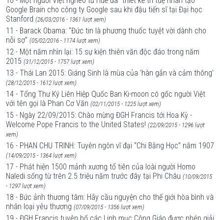
10 - Một người Việt nghèo từ Huế đã "thiết kế trí tuệ nhân tạo"–
Google Brain cho công ty Google sau khi đậu tiến sĩ tại Đại học
Stanford
(26/03/2016 - 1361 lượt xem)
11 - Barack Obama: “Đức tin là phương thuốc tuyệt vời dành cho
nỗi sợ”
(05/02/2016 - 1174 lượt xem)
12 - Một năm nhìn lại: 15 sự kiện thiên văn độc đáo trong năm
2015
(31/12/2015 - 1757 lượt xem)
13 - Thái Lan 2015: Giáng Sinh là mùa của ‘hàn gắn và cảm thông’
(28/12/2015 - 1612 lượt xem)
14 - Tổng Thư Ký Liên Hiệp Quốc Ban Ki-moon có gốc người Việt
với tên gọi là Phan Cơ Văn
(02/11/2015 - 1225 lượt xem)
15 - Ngày 22/09/2015: Chào mừng ĐGH Francis tới Hoa Kỳ -
Welcome Pope Francis to the United States!
(22/09/2015 - 1296 lượt
xem)
16 - PHAN CHU TRINH: Tuyên ngôn vĩ đại “Chi Bằng Học” năm 1907
(14/09/2015 - 1364 lượt xem)
17 - Phát hiện 1500 mảnh xương tổ tiên của loài người Homo
Naledi sống từ trên 2.5 triệu năm trước đây tại Phi Châu
(10/09/2015
- 1297 lượt xem)
18 - Bức ảnh thương tâm: Hãy cầu nguyện cho thế giới hòa bình và
nhân loại yêu thương
(07/09/2015 - 1356 lượt xem)
19 - ĐGH Francis tuyên bố các Linh mục Công Giáo được phép giải