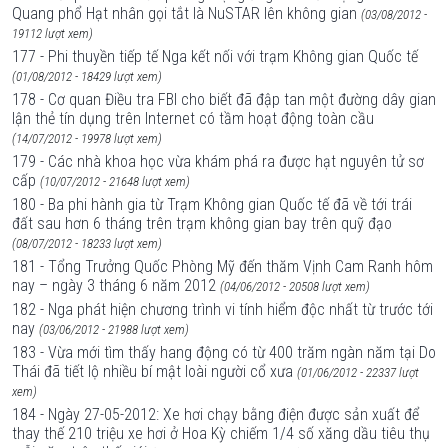
Quang phổ Hạt nhân gọi tắt là NuSTAR lên không gian
(03/08/2012 -
19112 lượt xem)
177 - Phi thuyền tiếp tế Nga kết nối với trạm Không gian Quốc tế
(01/08/2012 - 18429 lượt xem)
178 - Cơ quan Điều tra FBI cho biết đã đập tan một đường dây gian
lận thẻ tín dụng trên Internet có tầm hoạt động toàn cầu
(14/07/2012 - 19978 lượt xem)
179 - Các nhà khoa học vừa khám phá ra được hạt nguyên tử sơ
cấp
(10/07/2012 - 21648 lượt xem)
180 - Ba phi hành gia từ Trạm Không gian Quốc tế đã về tới trái
đất sau hơn 6 tháng trên trạm không gian bay trên quỹ đạo
(08/07/2012 - 18233 lượt xem)
181 - Tổng Trưởng Quốc Phòng Mỹ đến thăm Vịnh Cam Ranh hôm
nay – ngày 3 tháng 6 năm 2012
(04/06/2012 - 20508 lượt xem)
182 - Nga phát hiện chương trình vi tính hiểm độc nhất từ trước tới
nay
(03/06/2012 - 21988 lượt xem)
183 - Vừa mới tìm thấy hang động có từ 400 trăm ngàn năm tại Do
Thái đã tiết lộ nhiều bí mật loài người cổ xưa
(01/06/2012 - 22337 lượt
xem)
184 - Ngày 27-05-2012: Xe hơi chạy bằng điện được sản xuất để
thay thế 210 triệu xe hơi ở Hoa Kỳ chiếm 1/4 số xăng dầu tiêu thụ