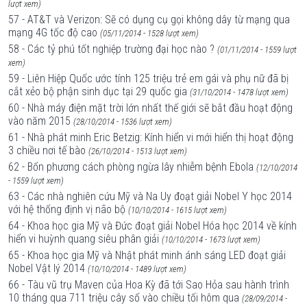
lượt xem)
57 - AT&T và Verizon: Sẽ có dụng cụ gọi không dây từ mạng qua
mạng 4G tốc độ cao
(05/11/2014 - 1528 lượt xem)
58 - Các tỷ phú tốt nghiệp trường đại học nào ?
(01/11/2014 - 1559 lượt
xem)
59 - Liên Hiệp Quốc ước tính 125 triệu trẻ em gái và phụ nữ đã bị
cắt xẻo bộ phận sinh dục tại 29 quốc gia
(31/10/2014 - 1478 lượt xem)
60 - Nhà máy điện mặt trời lớn nhất thế giới sẽ bắt đầu hoạt động
vào năm 2015
(28/10/2014 - 1536 lượt xem)
61 - Nhà phát minh Eric Betzig: Kính hiển vi mới hiển thị hoạt động
3 chiều nơi tế bào
(26/10/2014 - 1513 lượt xem)
62 - Bốn phương cách phòng ngừa lây nhiễm bệnh Ebola
(12/10/2014
- 1559 lượt xem)
63 - Các nhà nghiên cứu Mỹ và Na Uy đoạt giải Nobel Y học 2014
với hệ thống định vị não bộ
(10/10/2014 - 1615 lượt xem)
64 - Khoa học gia Mỹ và Đức đoạt giải Nobel Hóa học 2014 về kính
hiển vi huỳnh quang siêu phân giải
(10/10/2014 - 1673 lượt xem)
65 - Khoa học gia Mỹ và Nhật phát minh ánh sáng LED đoạt giải
Nobel Vật lý 2014
(10/10/2014 - 1489 lượt xem)
66 - Tàu vũ trụ Maven của Hoa Kỳ đã tới Sao Hỏa sau hành trình
10 tháng qua 711 triệu cây số vào chiều tối hôm qua
(28/09/2014 -