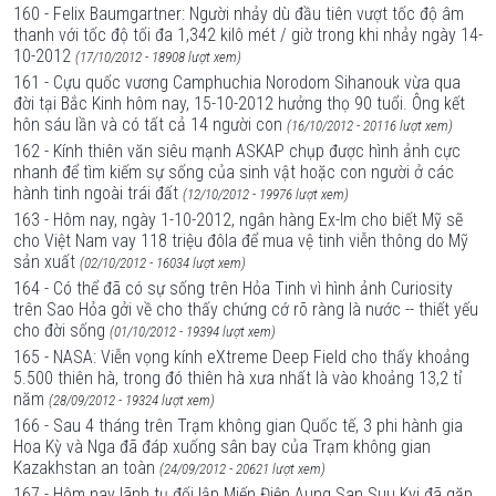
160 - Felix Baumgartner: Người nhảy dù đầu tiên vượt tốc độ âm
thanh với tốc độ tối đa 1,342 kilô mét / giờ trong khi nhảy ngày 14-
10-2012
(17/10/2012 - 18908 lượt xem)
161 - Cựu quốc vương Camphuchia Norodom Sihanouk vừa qua
đời tại Bắc Kinh hôm nay, 15-10-2012 hưởng thọ 90 tuổi. Ông kết
hôn sáu lần và có tất cả 14 người con
(16/10/2012 - 20116 lượt xem)
162 - Kính thiên văn siêu mạnh ASKAP chụp được hình ảnh cực
nhanh để tìm kiếm sự sống của sinh vật hoặc con người ở các
hành tinh ngoài trái đất
(12/10/2012 - 19976 lượt xem)
163 - Hôm nay, ngày 1-10-2012, ngân hàng Ex-Im cho biết Mỹ sẽ
cho Việt Nam vay 118 triệu đôla để mua vệ tinh viễn thông do Mỹ
sản xuất
(02/10/2012 - 16034 lượt xem)
164 - Có thể đã có sự sống trên Hỏa Tinh vì hình ảnh Curiosity
trên Sao Hỏa gởi về cho thấy chứng cớ rõ ràng là nước -- thiết yếu
cho đời sống
(01/10/2012 - 19394 lượt xem)
165 - NASA: Viễn vọng kính eXtreme Deep Field cho thấy khoảng
5.500 thiên hà, trong đó thiên hà xưa nhất là vào khoảng 13,2 tỉ
năm
(28/09/2012 - 19324 lượt xem)
166 - Sau 4 tháng trên Trạm không gian Quốc tế, 3 phi hành gia
Hoa Kỳ và Nga đã đáp xuống sân bay của Trạm không gian
Kazakhstan an toàn
(24/09/2012 - 20621 lượt xem)
167 - Hôm nay lãnh tụ đối lập Miến Điện Aung San Suu Kyi đã gặp