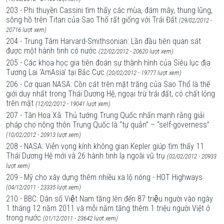
203 - Phi thuyền Cassini tìm thấy các mùa, đám mây, thung lũng,
sông hồ trên Titan của Sao Thổ rất giống với Trái Đất
(29/02/2012 -
20716 lượt xem)
204 - Trung Tâm Harvard-Smithsonian: Lần đầu tiên quan sát
được một hành tinh có nước
(22/02/2012 - 20620 lượt xem)
205 - Các khoa học gia tiên đoán sự thành hình của Siêu lục địa
Tương Lai ‘AmAsia’ tại Bắc Cực
(20/02/2012 - 19777 lượt xem)
206 - Cơ quan NASA: Cồn cát trên mặt trăng của Sao Thổ là thế
giới duy nhất trong Thái Dương Hệ, ngoại trừ trái đất, có chất lỏng
trên mặt
(12/02/2012 - 19041 lượt xem)
207 - Tân Hoa Xã: Thủ tướng Trung Quốc nhấn mạnh rằng giải
pháp cho nông thôn Trung Quốc là “tự quản” – “self-governess”
(10/02/2012 - 20913 lượt xem)
208 - NASA: Viễn vọng kính không gian Kepler giúp tìm thấy 11
Thái Dương Hệ mới và 26 hành tinh lạ ngoài vũ trụ
(02/02/2012 - 20933
lượt xem)
209 - Mỹ cho xây dựng thêm nhiều xa lộ nóng - HOT Highways
(04/12/2011 - 23335 lượt xem)
210 - BBC: Dân số Việt Nam tăng lên đến 87 triệu người vào ngày
1 tháng 12 năm 2011 và mỗi năm tăng thêm 1 triệu người Việt ở
trong nước
(01/12/2011 - 23642 lượt xem)