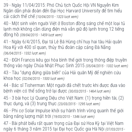
39 - Ngày 11/04/2015: Phó Chủ tịch Quốc Hội VN Nguyễn Kim
Ngân dẫn phái đoàn đến Đại Học Harvard University để tìm hiểu
cải cách thể chế
(10/04/2015 - 1323 lượt xem)
40 - Một sinh viên người Việt ở Boston đồng sáng chế một loại tủ
lạnh mới không cần dùng điện mà vẫn giữ độ lạnh trong 12 tiếng
đồng hồ
(09/04/2015 - 1459 lượt xem)
41 - Ngày 6/4/2015, Đại tá Lê Bá Hùng chỉ huy hai tàu Hải quân
Hoa Kỳ với 400 sĩ quan, thủy thủ đoàn cập cảng Đà Nẵng
(06/04/2015 - 1332 lượt xem)
42 - ĐGH Francis kêu gọi hòa bình thế giới trong thông điệp truyền
thống vào ngày Chúa Nhật Phục Sinh 2015
(05/04/2015 - 1332 lượt xem)
43 - Tàu "dựng đứng giữa biển" của Hải quân Mỹ để nghiên cứu
khoa học
(02/04/2015 - 1500 lượt xem)
44 - Bác sĩ Tisherman: Một người đã chết trước khi được đưa vào
bệnh viện có thể sống trở lại được
(30/03/2015 - 1464 lượt xem)
45 - 3 bài học Lý Quang Diệu cho Việt Nam: (1) trọng hiền tài, (2)
thực dụng, và (3) trung thực
(23/03/2015 - 1295 lượt xem)
46 - Phi cơ Solar Impulse khởi sự hành trình vòng quanh thế giới
bằng năng lượng mặt trời
(19/03/2015 - 1346 lượt xem)
47 - Bài phát biểu rất quan trọng của Đại sứ Hoa Kỳ tại Việt Nam
ngày 6 tháng 3 năm 2015 tại Đại học Quốc gia Hà Nội
(07/03/2015 -