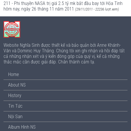
211 - Phi thuyền NASA trị giá 2.5 tỷ mk bắt đầu bay tới Hỏa Tinh
hôm nay, ngày 26 tháng 11 năm 2011
(29/11/2011 - 22236 lượt xem)
Website Nghĩa Sinh được thiết kế và bảo quản bởi Anne Khánh-
Vân và Dominic Huy Thắng. Chúng tôi xin ghi nhận và hồi đáp tất
cả những nhận xét và ý kiến đóng góp của quý vị, kể cả những
thắc mắc cần được giải đáp. Chân thành cảm tạ.
Home
About NS
History
Tin Tức
Nội San
Album Hình NS