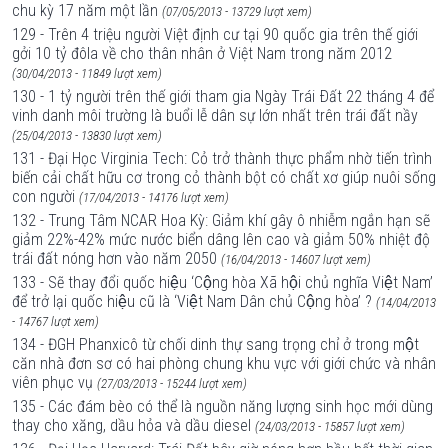
chu kỳ 17 năm một lần
(07/05/2013 - 13729 lượt xem)
129 - Trên 4 triệu người Việt định cư tại 90 quốc gia trên thế giới
gởi 10 tỷ đôla về cho thân nhân ở Việt Nam trong năm 2012
(30/04/2013 - 11849 lượt xem)
130 - 1 tỷ người trên thế giới tham gia Ngày Trái Ðất 22 tháng 4 để
vinh danh môi trường là buổi lễ dân sự lớn nhất trên trái đất nầy
(25/04/2013 - 13830 lượt xem)
131 - Đại Học Virginia Tech: Cỏ trở thành thực phẩm nhờ tiến trình
biến cải chất hữu cơ trong cỏ thành bột có chất xơ giúp nuôi sống
con người
(17/04/2013 - 14176 lượt xem)
132 - Trung Tâm NCAR Hoa Kỳ: Giảm khí gây ô nhiễm ngắn hạn sẽ
giảm 22%-42% mức nước biển dâng lên cao và giảm 50% nhiệt độ
trái đất nóng hơn vào năm 2050
(16/04/2013 - 14607 lượt xem)
133 - Sẽ thay đổi quốc hiệu ‘Cộng hòa Xã hội chủ nghĩa Việt Nam’
để trở lại quốc hiệu cũ là ‘Việt Nam Dân chủ Cộng hòa’ ?
(14/04/2013
- 14767 lượt xem)
134 - ĐGH Phanxicô từ chối dinh thự sang trọng chỉ ở trong một
căn nhà đơn sơ có hai phòng chung khu vực với giới chức và nhân
viên phục vụ
(27/03/2013 - 15244 lượt xem)
135 - Các đám bèo có thể là nguồn năng lượng sinh học mới dùng
thay cho xăng, dầu hỏa và dầu diesel
(24/03/2013 - 15857 lượt xem)