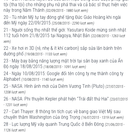
tội (tha tội) cho những phụ nữ phá thai và cả bác sĩ thực hiện việc
này trong Năm Thánh
(02/09/2015 - 1880 lượt xem)
20 - Tù nhân Mỹ tự tay đóng ghế tặng Đức Giáo Hoàng khi ngài
đến Mỹ ngày 22/09/2015
(25/08/2015 - 2290 lượt xem)
21 - Người sống thọ nhất thế giới: Yasutaro Koide mừng sinh nhật
112 tuổi hôm 21/8/2015 tại Nagoya, Nhật Bản
(22/08/2015 - 1263 lượt
xem)
22 - Xe hơi in 3D (rẻ, nhẹ & ít khí carbon) sắp sửa lăn bánh trên
đường phố
(19/08/2015 - 1133 lượt xem)
23 - Máy bay bằng năng lượng mặt trời tại sân bay xanh của Ấn
Độ ngày 18/08/2015
(18/08/2015 - 1091 lượt xem)
24 - Ngày 10/08/2015: Google đổi tên công ty mẹ thành công ty
Alphabet
(10/08/2015 - 1140 lượt xem)
25 - NASA: Hình ảnh mới của Diêm Vương Tinh (Pluto)
(27/07/2015 -
1208 lượt xem)
26 - NASA: Phi thuyền Kepler phát hiện "Trái đất thứ Hai"
(23/07/2015
- 1231 lượt xem)
27 - Carl Thayer: 8 thông tin tích cực về bang giao Việt Mỹ sau
chuyến thăm Washington của ông Trọng
(16/07/2015 - 1319 lượt xem)
28 - Lực lượng Mỹ vây quanh Trung Quốc ở Biển Đông
(21/06/2015 -
1126 lượt xem)