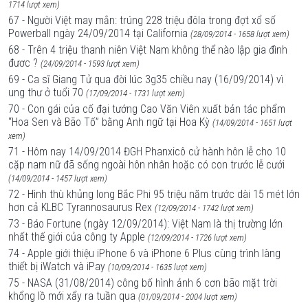
1714 lượt xem)
67 - Người Việt may mắn: trúng 228 triệu đôla trong đợt xổ số
Powerball ngày 24/09/2014 tại California
(28/09/2014 - 1658 lượt xem)
68 - Trên 4 triệu thanh niên Việt Nam không thể nào lập gia đình
đươc ?
(24/09/2014 - 1593 lượt xem)
69 - Ca sĩ Giang Tử qua đời lúc 3g35 chiều nay (16/09/2014) vì
ung thư ở tuổi 70
(17/09/2014 - 1731 lượt xem)
70 - Con gái của cố đại tướng Cao Văn Viên xuất bản tác phẩm
“Hoa Sen và Bão Tố” bằng Anh ngữ tại Hoa Kỳ
(14/09/2014 - 1651 lượt
xem)
71 - Hôm nay 14/09/2014 ĐGH Phanxicô cử hành hôn lễ cho 10
cặp nam nữ đã sống ngoài hôn nhân hoặc có con trước lễ cưới
(14/09/2014 - 1457 lượt xem)
72 - Hình thù khủng long Bắc Phi 95 triệu năm trước dài 15 mét lớn
hơn cả KLBC Tyrannosaurus Rex
(12/09/2014 - 1742 lượt xem)
73 - Báo Fortune (ngày 12/09/2014): Việt Nam là thị trường lớn
nhất thế giới của công ty Apple
(12/09/2014 - 1726 lượt xem)
74 - Apple giới thiệu iPhone 6 và iPhone 6 Plus cùng trình làng
thiết bị iWatch và iPay
(10/09/2014 - 1635 lượt xem)
75 - NASA (31/08/2014) công bố hình ảnh 6 cơn bão mặt trời
khổng lồ mới xẩy ra tuần qua
(01/09/2014 - 2004 lượt xem)