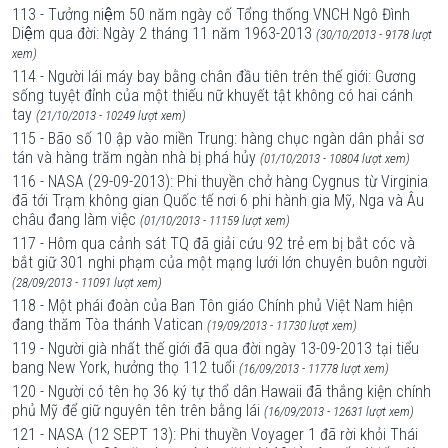
113 - Tưởng niệm 50 năm ngày cố Tổng thống VNCH Ngô Đình
Diệm qua đời: Ngày 2 tháng 11 năm 1963-2013
(30/10/2013 - 9178 lượt
xem)
114 - Người lái máy bay bằng chân đầu tiên trên thế giới: Gương
sống tuyệt đỉnh của một thiếu nữ khuyết tật không có hai cánh
tay
(21/10/2013 - 10249 lượt xem)
115 - Bão số 10 ập vào miền Trung: hàng chục ngàn dân phải sơ
tán và hàng trăm ngàn nhà bị phá hủy
(01/10/2013 - 10804 lượt xem)
116 - NASA (29-09-2013): Phi thuyền chở hàng Cygnus từ Virginia
đã tới Trạm không gian Quốc tế nơi 6 phi hành gia Mỹ, Nga và Âu
châu đang làm việc
(01/10/2013 - 11159 lượt xem)
117 - Hôm qua cảnh sát TQ đã giải cứu 92 trẻ em bị bắt cóc và
bắt giữ 301 nghi phạm của một mạng lưới lớn chuyên buôn người
(28/09/2013 - 11091 lượt xem)
118 - Một phái đoàn của Ban Tôn giáo Chính phủ Việt Nam hiện
đang thăm Tòa thánh Vatican
(19/09/2013 - 11730 lượt xem)
119 - Người già nhất thế giới đã qua đời ngày 13-09-2013 tại tiểu
bang New York, hưởng thọ 112 tuổi
(16/09/2013 - 11778 lượt xem)
120 - Người có tên họ 36 ký tự thổ dân Hawaii đã thắng kiện chính
phủ Mỹ để giữ nguyên tên trên bằng lái
(16/09/2013 - 12631 lượt xem)
121 - NASA (12 SEPT 13): Phi thuyền Voyager 1 đã rời khỏi Thái