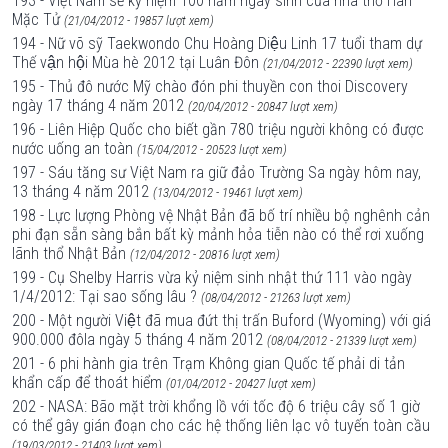
193 - Việt Nam sẽ kỷ niệm 100 năm ngày sinh của nhà thơ Hàn
Mặc Tử
(21/04/2012 - 19857 lượt xem)
194 - Nữ võ sỹ Taekwondo Chu Hoàng Diệu Linh 17 tuổi tham dự
Thế vận hội Mùa hè 2012 tại Luân Đôn
(21/04/2012 - 22390 lượt xem)
195 - Thủ đô nước Mỹ chào đón phi thuyền con thoi Discovery
ngày 17 tháng 4 năm 2012
(20/04/2012 - 20847 lượt xem)
196 - Liên Hiệp Quốc cho biết gần 780 triệu người không có được
nước uống an toàn
(15/04/2012 - 20523 lượt xem)
197 - Sáu tăng sư Việt Nam ra giữ đảo Trường Sa ngày hôm nay,
13 tháng 4 năm 2012
(13/04/2012 - 19461 lượt xem)
198 - Lực lượng Phòng vệ Nhật Bản đã bố trí nhiều bộ nghênh cản
phi đạn sẵn sàng bắn bất kỳ mảnh hỏa tiễn nào có thể rơi xuống
lãnh thổ Nhật Bản
(12/04/2012 - 20816 lượt xem)
199 - Cụ Shelby Harris vừa kỷ niệm sinh nhật thứ 111 vào ngày
1/4/2012: Tại sao sống lâu ?
(08/04/2012 - 21263 lượt xem)
200 - Một người Việt đã mua đứt thị trấn Buford (Wyoming) với giá
900.000 đôla ngày 5 tháng 4 năm 2012
(08/04/2012 - 21339 lượt xem)
201 - 6 phi hành gia trên Trạm Không gian Quốc tế phải di tản
khẩn cấp để thoát hiểm
(01/04/2012 - 20427 lượt xem)
202 - NASA: Bão mặt trời khổng lồ với tốc độ 6 triệu cây số 1 giờ
có thể gây gián đoạn cho các hệ thống liên lạc vô tuyến toàn cầu
(19/03/2012 - 21403 lượt xem)