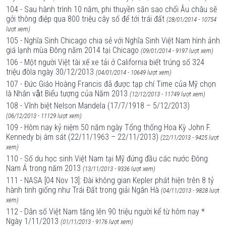
104 - Sau hành trình 10 năm, phi thuyền săn sao chổi Âu châu sẽ
gởi thông điệp qua 800 triệu cây số để tới trái đất
(28/01/2014 - 10754
lượt xem)
105 - Nghĩa Sinh Chicago chia sẻ với Nghĩa Sinh Việt Nam hình ảnh
giá lạnh mùa Đông năm 2014 tại Chicago
(09/01/2014 - 9197 lượt xem)
106 - Một người Việt tài xế xe tải ở California biết trúng số 324
triệu đôla ngày 30/12/2013
(04/01/2014 - 10649 lượt xem)
107 - Đức Giáo Hoàng Francis đã được tạp chí Time của Mỹ chọn
là Nhân vật Biểu tượng của Năm 2013
(12/12/2013 - 11749 lượt xem)
108 - Vĩnh biệt Nelson Mandela (17/7/1918 – 5/12/2013)
(06/12/2013 - 11129 lượt xem)
109 - Hôm nay kỷ niệm 50 năm ngày Tổng thống Hoa Kỳ John F.
Kennedy bị ám sát (22/11/1963 – 22/11/2013)
(22/11/2013 - 9425 lượt
xem)
110 - Số du học sinh Việt Nam tại Mỹ đứng đầu các nước Đông
Nam Á trong năm 2013
(13/11/2013 - 9336 lượt xem)
111 - NASA [04 Nov 13]: Đài không gian Kepler phát hiện trên 8 tỷ
hành tinh giống như Trái Đất trong giải Ngân Hà
(04/11/2013 - 9828 lượt
xem)
112 - Dân số Việt Nam tăng lên 90 triệu người kể từ hôm nay *
Ngày 1/11/2013
(01/11/2013 - 9176 lượt xem)