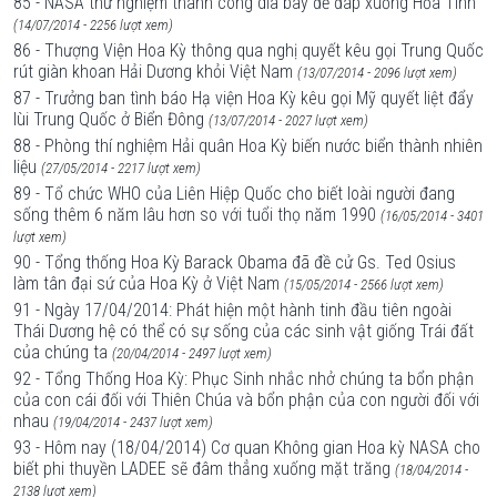
85 - NASA thử nghiệm thành công dĩa bay để đáp xuống Hỏa Tinh
(14/07/2014 - 2256 lượt xem)
86 - Thượng Viện Hoa Kỳ thông qua nghị quyết kêu gọi Trung Quốc
rút giàn khoan Hải Dương khỏi Việt Nam
(13/07/2014 - 2096 lượt xem)
87 - Trưởng ban tình báo Hạ viện Hoa Kỳ kêu gọi Mỹ quyết liệt đẩy
lùi Trung Quốc ở Biển Đông
(13/07/2014 - 2027 lượt xem)
88 - Phòng thí nghiệm Hải quân Hoa Kỳ biến nước biển thành nhiên
liệu
(27/05/2014 - 2217 lượt xem)
89 - Tổ chức WHO của Liên Hiệp Quốc cho biết loài người đang
sống thêm 6 năm lâu hơn so với tuổi thọ năm 1990
(16/05/2014 - 3401
lượt xem)
90 - Tổng thống Hoa Kỳ Barack Obama đã đề cử Gs. Ted Osius
làm tân đại sứ của Hoa Kỳ ở Việt Nam
(15/05/2014 - 2566 lượt xem)
91 - Ngày 17/04/2014: Phát hiện một hành tinh đầu tiên ngoài
Thái Dương hệ có thể có sự sống của các sinh vật giống Trái đất
của chúng ta
(20/04/2014 - 2497 lượt xem)
92 - Tổng Thống Hoa Kỳ: Phục Sinh nhắc nhở chúng ta bổn phận
của con cái đối với Thiên Chúa và bổn phận của con người đối với
nhau
(19/04/2014 - 2437 lượt xem)
93 - Hôm nay (18/04/2014) Cơ quan Không gian Hoa kỳ NASA cho
biết phi thuyền LADEE sẽ đâm thẳng xuống mặt trăng
(18/04/2014 -
2138 lượt xem)