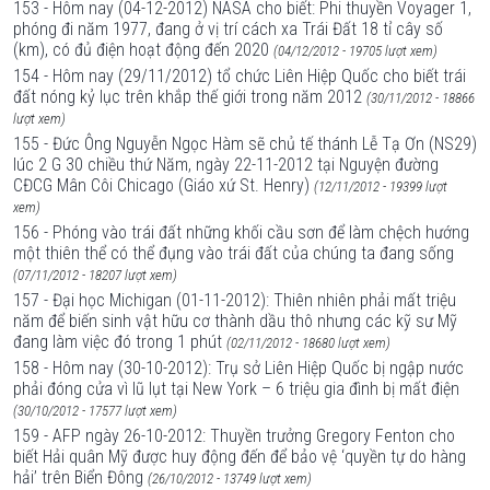
153 - Hôm nay (04-12-2012) NASA cho biết: Phi thuyền Voyager 1,
phóng đi năm 1977, đang ở vị trí cách xa Trái Đất 18 tỉ cây số
(km), có đủ điện hoạt động đến 2020
(04/12/2012 - 19705 lượt xem)
154 - Hôm nay (29/11/2012) tổ chức Liên Hiệp Quốc cho biết trái
đất nóng kỷ lục trên khắp thế giới trong năm 2012
(30/11/2012 - 18866
lượt xem)
155 - Đức Ông Nguyễn Ngọc Hàm sẽ chủ tế thánh Lễ Tạ Ơn (NS29)
lúc 2 G 30 chiều thứ Năm, ngày 22-11-2012 tại Nguyện đường
CĐCG Mân Côi Chicago (Giáo xứ St. Henry)
(12/11/2012 - 19399 lượt
xem)
156 - Phóng vào trái đất những khối cầu sơn để làm chệch hướng
một thiên thể có thể đụng vào trái đất của chúng ta đang sống
(07/11/2012 - 18207 lượt xem)
157 - Đại học Michigan (01-11-2012): Thiên nhiên phải mất triệu
năm để biến sinh vật hữu cơ thành dầu thô nhưng các kỹ sư Mỹ
đang làm việc đó trong 1 phút
(02/11/2012 - 18680 lượt xem)
158 - Hôm nay (30-10-2012): Trụ sở Liên Hiệp Quốc bị ngập nước
phải đóng cửa vì lũ lụt tại New York – 6 triệu gia đình bị mất điện
(30/10/2012 - 17577 lượt xem)
159 - AFP ngày 26-10-2012: Thuyền trưởng Gregory Fenton cho
biết Hải quân Mỹ được huy động đến để bảo vệ ‘quyền tự do hàng
hải’ trên Biển Đông
(26/10/2012 - 13749 lượt xem)