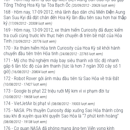
Tổng Thống Hoa Kỳ tại Tòa Bạch Ốc
(20/09/2012 - 20626 lượt xem)
168 - Hôm nay, 17-09-2012, nhà lãnh đạo dân chủ Miến Điện Aung
San Suu Kyi đã đặt chân đến Hoa Kỳ lần đầu tiên sau hơn hai thập
kỷ
(17/09/2012 - 20308 lượt xem)
169 - Hôm nay, 13-09-2012, xe thám hiểm Curiosity đã được kiểm
tra cuối cùng trước khi thực hiện chuyến đi trên bề mặt của Hỏa
Tinh
(13/09/2012 - 20776 lượt xem)
170 - Xe thám hiểm Hỏa tinh Curiosity của Hoa Kỳ sẽ khởi hành
chuyến đầu tiên trên Hỏa tinh
(24/08/2012 - 22765 lượt xem)
171 - Mỹ cho thử nghiệm máy bay siêu thanh với tốc độ nhanh
gấp 6 lần tốc độ của âm thanh (tức là hơn 7 ngàn 300 cây số 1
giờ)
(16/08/2012 - 20804 lượt xem)
172 - Robot Rover gởi ảnh màu đầu tiên từ Sao Hỏa về trái Đất
(10/08/2012 - 17427 lượt xem)
173 - Google bị phạt 22 triệu rưỡi Mỹ kim vì vi phạm đời tư
(10/08/2012 - 19658 lượt xem)
174 - VietJetAir bị phạt vì
(08/08/2012 - 19303 lượt xem)
175 - NASA: Phi thuyền Curiosity đáp xuống Sao Hỏa thành công
sau khi đi xuyên qua khí quyển Sao Hỏa là “7 phút kinh hoàng”
(08/08/2012 - 19138 lượt xem)
176 - Cơ quan NASA đã phóng mạng ăng-ten Viễn vọng kính