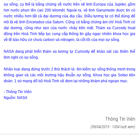
sự sống, cụ thể là bằng chứng về nước trên vệ tinh Europa của Jupiter, gồm
hơi nước phun lên cao 200 kilomét. Ngoài ra, vệ tinh Ganymede đuợc tin có
nước nhiều hơn tất cả đại dương của địa cầu. Điều tương tự có thể dùng để
mô tả vệ tinh Enceladus của Saturn. Cũng có bằng chứng ám chỉ Hoả Tinh có
đại dương, cũng như sẹo của nước chảy trên mặt. Thám xa Curosity hoạt
động trên Hoả Tinh tiếp tục cung cấp thông tin gây ngạc nhiên khoa học gia
về tế bào hữu cơ chưá carbon và nitrogen, là cốt lõi của mọi sự sống.
NASA đang phát triển thám xa tương tự Curiosity để khảo sát các thiên thể
tình nghi có sự sống.
Nhân loại đang đứng trước 2 thử thách là: tìm kiếm sự sống thông minh trong
không gian và các môi trường hậu thuẫn sự sống. Khoa học gia Sofan tiên
đoán: 1 sứ mạng đổ bộ Hoả Tinh sẽ đem lại những khám phá ngoạn mục.
- Thông Tín Viên
Nguồn: NASA
Thông Tín Viên
(09/04/2015 - 1354 lượt xem)