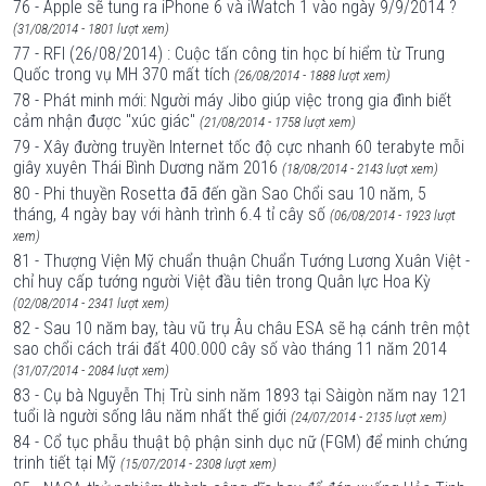
76 - Apple sẽ tung ra iPhone 6 và iWatch 1 vào ngày 9/9/2014 ?
(31/08/2014 - 1801 lượt xem)
77 - RFI (26/08/2014) : Cuộc tấn công tin học bí hiểm từ Trung
Quốc trong vụ MH 370 mất tích
(26/08/2014 - 1888 lượt xem)
78 - Phát minh mới: Người máy Jibo giúp việc trong gia đình biết
cảm nhận được "xúc giác"
(21/08/2014 - 1758 lượt xem)
79 - Xây đường truyền Internet tốc độ cực nhanh 60 terabyte mỗi
giây xuyên Thái Bình Dương năm 2016
(18/08/2014 - 2143 lượt xem)
80 - Phi thuyền Rosetta đã đến gần Sao Chổi sau 10 năm, 5
tháng, 4 ngày bay với hành trình 6.4 tỉ cây số
(06/08/2014 - 1923 lượt
xem)
81 - Thượng Viện Mỹ chuẩn thuận Chuẩn Tướng Lương Xuân Việt -
chỉ huy cấp tướng người Việt đầu tiên trong Quân lực Hoa Kỳ
(02/08/2014 - 2341 lượt xem)
82 - Sau 10 năm bay, tàu vũ trụ Âu châu ESA sẽ hạ cánh trên một
sao chổi cách trái đất 400.000 cây số vào tháng 11 năm 2014
(31/07/2014 - 2084 lượt xem)
83 - Cụ bà Nguyễn Thị Trù sinh năm 1893 tại Sàigòn năm nay 121
tuổi là người sống lâu năm nhất thế giới
(24/07/2014 - 2135 lượt xem)
84 - Cổ tục phẫu thuật bộ phận sinh dục nữ (FGM) để minh chứng
trinh tiết tại Mỹ
(15/07/2014 - 2308 lượt xem)