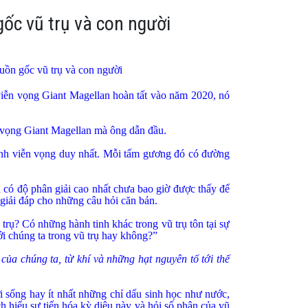
gốc vũ trụ và con người
uồn gốc vũ trụ và con người
viễn vọng Giant Magellan hoàn tất vào năm 2020, nó
 vọng Giant Magellan mà ông dẫn đầu.
ính viễn vọng duy nhất. Mỗi tấm gương đó có đường
 có độ phân giải cao nhất chưa bao giờ được thấy để
giải đáp cho những câu hỏi căn bản.
trụ? Có những hành tinh khác trong vũ trụ tôn tại sự
ới chúng ta trong vũ trụ hay không?”
ủa chúng ta, từ khí và những hạt nguyên tố tới thế
i sống hay ít nhất những chỉ dấu sinh học như nước,
ch hiểu sự tiến hóa kỳ diệu này và hỏi số phận của vũ