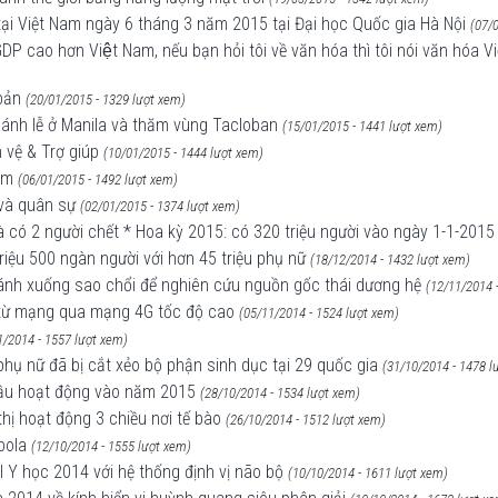
 tại Việt Nam ngày 6 tháng 3 năm 2015 tại Đại học Quốc gia Hà Nội
(07/
DP cao hơn Việt Nam, nếu bạn hỏi tôi về văn hóa thì tôi nói văn hóa Vi
bản
(20/01/2015 - 1329 lượt xem)
thánh lễ ở Manila và thăm vùng Tacloban
(15/01/2015 - 1441 lượt xem)
 vệ & Trợ giúp
(10/01/2015 - 1444 lượt xem)
im
(06/01/2015 - 1492 lượt xem)
 và quân sự
(02/01/2015 - 1374 lượt xem)
và có 2 người chết * Hoa kỳ 2015: có 320 triệu người vào ngày 1-1-2015
iệu 500 ngàn người với hơn 45 triệu phụ nữ
(18/12/2014 - 1432 lượt xem)
cánh xuống sao chổi để nghiên cứu nguồn gốc thái dương hệ
(12/11/2014 
 từ mạng qua mạng 4G tốc độ cao
(05/11/2014 - 1524 lượt xem)
1/2014 - 1557 lượt xem)
 phụ nữ đã bị cắt xẻo bộ phận sinh dục tại 29 quốc gia
(31/10/2014 - 1478 l
 đầu hoạt động vào năm 2015
(28/10/2014 - 1534 lượt xem)
 thị hoạt động 3 chiều nơi tế bào
(26/10/2014 - 1512 lượt xem)
bola
(12/10/2014 - 1555 lượt xem)
 Y học 2014 với hệ thống định vị não bộ
(10/10/2014 - 1611 lượt xem)