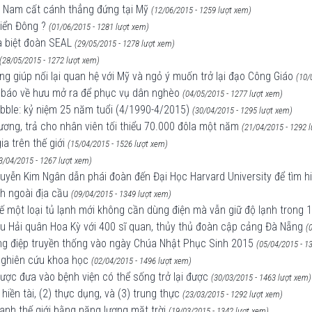
ệt Nam cất cánh thẳng đứng tại Mỹ
(12/06/2015 - 1259 lượt xem)
Biển Đông ?
(01/06/2015 - 1281 lượt xem)
a biệt đoàn SEAL
(29/05/2015 - 1278 lượt xem)
(28/05/2015 - 1272 lượt xem)
g giúp nối lại quan hệ với Mỹ và ngỏ ý muốn trở lại đạo Công Giáo
(10/
à báo về hưu mở ra để phục vụ dân nghèo
(04/05/2015 - 1277 lượt xem)
ubble: kỷ niệm 25 năm tuổi (4/1990-4/2015)
(30/04/2015 - 1295 lượt xem)
ương, trả cho nhân viên tối thiểu 70.000 đôla một năm
(21/04/2015 - 1292 
ia trên thế giới
(15/04/2015 - 1526 lượt xem)
3/04/2015 - 1267 lượt xem)
yễn Kim Ngân dẫn phái đoàn đến Đại Học Harvard University để tìm hi
h ngoài địa cầu
(09/04/2015 - 1349 lượt xem)
ế một loại tủ lạnh mới không cần dùng điện mà vẫn giữ độ lạnh trong 
tàu Hải quân Hoa Kỳ với 400 sĩ quan, thủy thủ đoàn cập cảng Đà Nẵng
(
hông điệp truyền thống vào ngày Chúa Nhật Phục Sinh 2015
(05/04/2015 - 1
 nghiên cứu khoa học
(02/04/2015 - 1496 lượt xem)
được đưa vào bệnh viện có thể sống trở lại được
(30/03/2015 - 1463 lượt xem)
hiền tài, (2) thực dụng, và (3) trung thực
(23/03/2015 - 1292 lượt xem)
uanh thế giới bằng năng lượng mặt trời
(19/03/2015 - 1342 lượt xem)