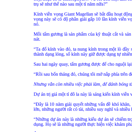
trụ sẽ như thế nào sau một tỉ năm nữa?”
Kính viễn vọng Giant Magellan sẽ bắt đầu hoạt động
vọng này sẽ có độ phân giải gấp 10 lần kính viễn 
nó.
Mỗi tấm gương là sản phẩm của kỹ thuật cắt và sản
nát.
“Ta đổ kính vào đó, ta nung kính trong một lò đầy 
thành dạng lỏng, số kính này giữ được dạng tự nhiê
Sau hai ngày quay, tấm gương được để cho nguội lại,
“Rồi sau bốn tháng đó, chúng tôi mở nắp phía trên đ
Nhưng vẫn còn nhiều việc phải làm, để đánh bóng t
Dự án trị giá một tỉ đô la này là sáng kiến kính viễn
“Đây là 10 năm giải quyết những vấn đề khó khăn, s
lớn, những người rất có tài, nhiều suy nghĩ và nhiều
“Những dự án này là những kiểu dự án sẽ chiếm trọ
dụng. Họ sẽ là những người thực hiện việc khám ph