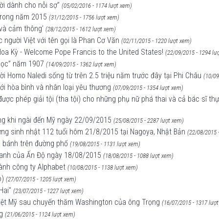
ời dành cho nỗi sợ”
(05/02/2016 - 1174 lượt xem)
 trong năm 2015
(31/12/2015 - 1756 lượt xem)
 và cảm thông’
(28/12/2015 - 1612 lượt xem)
 người Việt với tên gọi là Phan Cơ Văn
(02/11/2015 - 1220 lượt xem)
oa Kỳ - Welcome Pope Francis to the United States!
(22/09/2015 - 1294 lư
 Học” năm 1907
(14/09/2015 - 1362 lượt xem)
ời Homo Naledi sống từ trên 2.5 triệu năm trước đây tại Phi Châu
(10/09
ới hòa bình và nhân loại yêu thương
(07/09/2015 - 1354 lượt xem)
ược phép giải tội (tha tội) cho những phụ nữ phá thai và cả bác sĩ th
ng khi ngài đến Mỹ ngày 22/09/2015
(25/08/2015 - 2287 lượt xem)
mừng sinh nhật 112 tuổi hôm 21/8/2015 tại Nagoya, Nhật Bản
(22/08/2015 
lăn bánh trên đường phố
(19/08/2015 - 1131 lượt xem)
 xanh của Ấn Độ ngày 18/08/2015
(18/08/2015 - 1088 lượt xem)
hành công ty Alphabet
(10/08/2015 - 1138 lượt xem)
o)
(27/07/2015 - 1205 lượt xem)
Hai"
(23/07/2015 - 1227 lượt xem)
o Việt Mỹ sau chuyến thăm Washington của ông Trọng
(16/07/2015 - 1317 lượ
g
(21/06/2015 - 1124 lượt xem)