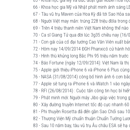
65 - Khoa học gia Mỹ và Đức đoạt giải Nobel Hóa học
66 - Khoa học gia Mỹ và Nhật phát minh ánh sáng LE
67 - Tàu vũ trụ Maven của Hoa Kỳ đã tới Sao Hỏa sa
68 - Người Việt may mắn: trúng 228 triệu đôla trong 
69 - Trên 4 triệu thanh niên Việt Nam không thể nào 
70 - Ca sĩ Giang Tử qua đời lúc 3g35 chiều nay (16/0
71 - Con gái của cố đại tướng Cao Văn Viên xuất b
72 - Hôm nay 14/09/2014 ĐGH Phanxicô cử hành hôn
73 - Hình thù khủng long Bắc Phi 95 triệu năm trướ
74 - Báo Fortune (ngày 12/09/2014): Việt Nam là thị 
75 - Apple giới thiệu iPhone 6 và iPhone 6 Plus cùng 
76 - NASA (31/08/2014) công bố hình ảnh 6 cơn bão 
77 - Apple sẽ tung ra iPhone 6 và iWatch 1 vào ngà
78 - RFI (26/08/2014) : Cuộc tấn công tin học bí hi
79 - Phát minh mới: Người máy Jibo giúp việc trong 
80 - Xây đường truyền Internet tốc độ cực nhanh 6
81 - Phi thuyền Rosetta đã đến gần Sao Chổi sau 10 
82 - Thượng Viện Mỹ chuẩn thuận Chuẩn Tướng Lương
83 - Sau 10 năm bay, tàu vũ trụ Âu châu ESA sẽ hạ