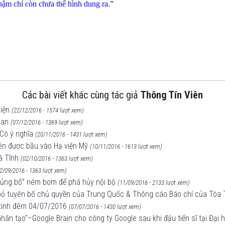
ậm chí còn chưa thể hình dung ra.”
Các bài viết khác cùng tác giả
Thông Tín Viên
hiện
(22/12/2016 - 1574 lượt xem)
oan
(07/12/2016 - 1369 lượt xem)
Cô ý nghĩa
(20/11/2016 - 1431 lượt xem)
iên được bầu vào Hạ viện Mỹ
(10/11/2016 - 1613 lượt xem)
à Tĩnh
(02/10/2016 - 1363 lượt xem)
2/09/2016 - 1363 lượt xem)
khủng bố” ném bom để phá hủy nội bộ
(11/09/2016 - 2133 lượt xem)
c bỏ tuyên bố chủ quyền của Trung Quốc & Thông cáo Báo chí của Tòa
 tinh đêm 04/07/2016
(07/07/2016 - 1430 lượt xem)
ệ nhân tạo"–Google Brain cho công ty Google sau khi đậu tiến sĩ tại Đại