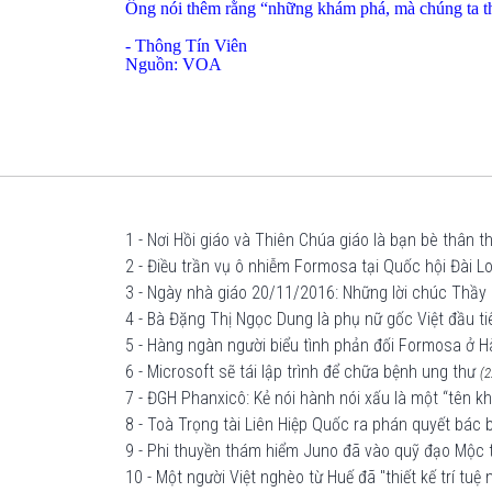
Ông nói thêm rằng “những khám phá, mà chúng ta th
- Thông Tín Viên
Nguồn: VOA
1 - Nơi Hồi giáo và Thiên Chúa giáo là bạn bè thân t
2 - Điều trần vụ ô nhiễm Formosa tại Quốc hội Đài L
3 - Ngày nhà giáo 20/11/2016: Những lời chúc Thầy 
4 - Bà Đặng Thị Ngọc Dung là phụ nữ gốc Việt đầu t
5 - Hàng ngàn người biểu tình phản đối Formosa ở H
6 - Microsoft sẽ tái lập trình để chữa bệnh ung thư
(2
7 - ĐGH Phanxicô: Kẻ nói hành nói xấu là một “tên 
8 - Toà Trọng tài Liên Hiệp Quốc ra phán quyết bá
9 - Phi thuyền thám hiểm Juno đã vào quỹ đạo Mộc
10 - Một người Việt nghèo từ Huế đã "thiết kế trí tu