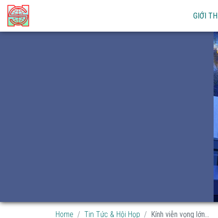
GIỚI TH
Home
Tin Tức & Hội Họp
Kính viễn vọng lớn...