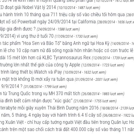
 2014 về kính hiển vi huỳnh quang siêu phân giải
(10/10/2014 - 1672 lượt x
D đoạt giải Nobel Vật lý 2014
(10/10/2014 - 1487 lượt xem)
u hành trình 10 tháng qua 711 triệu cây số vào chiều tối hôm qua
(28/0
đợt xổ số Powerball ngày 24/09/2014 tại California
(28/09/2014 - 1656 lượt 
lập gia đình đươc ?
(24/09/2014 - 1588 lượt xem)
9/2014) vì ung thư ở tuổi 70
(17/09/2014 - 1730 lượt xem)
ản tác phẩm “Hoa Sen và Bão Tố” bằng Anh ngữ tại Hoa Kỳ
(14/09/2014 - 1
 lễ cho 10 cặp nam nữ đã sống ngoài hôn nhân hoặc có con trước lễ
c dài 15 mét lớn hơn cả KLBC Tyrannosaurus Rex
(12/09/2014 - 1739 lượt xem
trường lớn nhất thế giới của công ty Apple
(12/09/2014 - 1723 lượt xem)
trình làng thiết bị iWatch và iPay
(10/09/2014 - 1632 lượt xem)
mặt trời khổng lồ mới xẩy ra tuần qua
(01/09/2014 - 2001 lượt xem)
y 9/9/2014 ?
(31/08/2014 - 1799 lượt xem)
ểm từ Trung Quốc trong vụ MH 370 mất tích
(26/08/2014 - 1883 lượt xem)
gia đình biết cảm nhận được "xúc giác"
(21/08/2014 - 1755 lượt xem)
0 terabyte mỗi giây xuyên Thái Bình Dương năm 2016
(18/08/2014 - 2139 lượ
năm, 5 tháng, 4 ngày bay với hành trình 6.4 tỉ cây số
(06/08/2014 - 1922 l
 Xuân Việt - chỉ huy cấp tướng người Việt đầu tiên trong Quân lực H
 cánh trên một sao chổi cách trái đất 400.000 cây số vào tháng 11 n