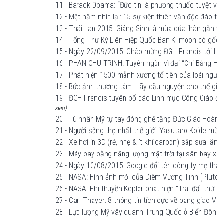
11 - Barack Obama: “Đức tin là phương thuốc tuyệt v
12 - Một năm nhìn lại: 15 sự kiện thiên văn độc đáo
13 - Thái Lan 2015: Giáng Sinh là mùa của ‘hàn gắn
14 - Tổng Thư Ký Liên Hiệp Quốc Ban Ki-moon có gốc
15 - Ngày 22/09/2015: Chào mừng ĐGH Francis tới H
16 - PHAN CHU TRINH: Tuyên ngôn vĩ đại “Chi Bằng
17 - Phát hiện 1500 mảnh xương tổ tiên của loài ngư
18 - Bức ảnh thương tâm: Hãy cầu nguyện cho thế gi
19 - ĐGH Francis tuyên bố các Linh mục Công Giáo đ
xem)
20 - Tù nhân Mỹ tự tay đóng ghế tặng Đức Giáo Hoà
21 - Người sống thọ nhất thế giới: Yasutaro Koide 
22 - Xe hơi in 3D (rẻ, nhẹ & ít khí carbon) sắp sửa 
23 - Máy bay bằng năng lượng mặt trời tại sân bay
24 - Ngày 10/08/2015: Google đổi tên công ty mẹ t
25 - NASA: Hình ảnh mới của Diêm Vương Tinh (Plut
26 - NASA: Phi thuyền Kepler phát hiện "Trái đất thứ 
27 - Carl Thayer: 8 thông tin tích cực về bang gia
28 - Lực lượng Mỹ vây quanh Trung Quốc ở Biển Đôn