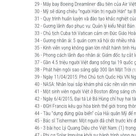
29 - Máy bay Boeing Dreamliner đầu tiên của Air Vi
30 - Mỹ sẽ dùng chiêu “người Hán trị người Hán” tại 
31 - Quy trình huấn luyện và đào tạo khắc nghiệt củ
32 - Gương lãnh đạo phục vụ: Quản lý kiểu Nhật Bản
33 - Chủ tịch Cuba tới Vatican cảm ơn Đức Giáo Hoàn
34 - Gương nhân ái: 5 quán cơm xã hội do nhiều nh
35 - Kính viễn vọng không gian lớn nhất hành tinh H
36 - Phong cách lãnh đạo nhân ái: Giám đốc tự cắt l
37 - Gần 4.5 triệu người Việt đang sống tại 19 quốc g
38 - Phát hiện ngôi sao sáng gấp 300 lần Mặt Trời
(1
39 - Ngày 11/04/2015: Phó Chủ tịch Quốc Hội VN Ngu
40 - NASA: Nhân loại sắp khám phá các nền văn min
41 - Một sinh viên người Việt ở Boston đồng sáng ch
42 - Ngày 6/4/2015, Đại tá Lê Bá Hùng chỉ huy hai 
43 - ĐGH Francis kêu gọi hòa bình thế giới trong t
44 - Tàu "dựng đứng giữa biển" của Hải quân Mỹ để
45 - Bác sĩ Tisherman: Một người đã chết trước khi 
46 - 3 bài học Lý Quang Diệu cho Việt Nam: (1) trọng 
47 - Phi cơ Solar Impulse khởi sự hành trình vòng q