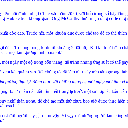
 trên một đỉnh núi tại
Chile
vào năm 2020, với bốn trong số bảy tấm gư
vọng Hubble trên không gian. Ông McCarthy thừa nhận rằng có lẽ ông
 xuất độc đáo. Trước hết, một khuôn đúc được chế tạo để có thể thíc
sợi đèn. Ta nung nóng kính tới khoảng 2.000 độ. Khi kính bắt đầu chảy
n của một tấm gương hình parabol.”
 mỗi ngày một độ trong bốn tháng, để tránh những ứng suất có thể gây 
ể xem kết quả ra sao. Và chúng tôi đã làm như vậy trên tấm gương thứ b
ấm gương thật kỹ, đúng mức với những dụng cụ mỗi ngày một tinh vi 
 vọng do tư nhân dẫn dắt lớn nhất trong lịch sử, một sự hợp tác toàn cầ
uy nghĩ thận trọng, để chế tạo một thứ chưa bao giờ được thực hiện tr
 kế hoạch.”
n cả đời người hay gần như vậy. Vì vậy mà những người làm công việc 
á.”