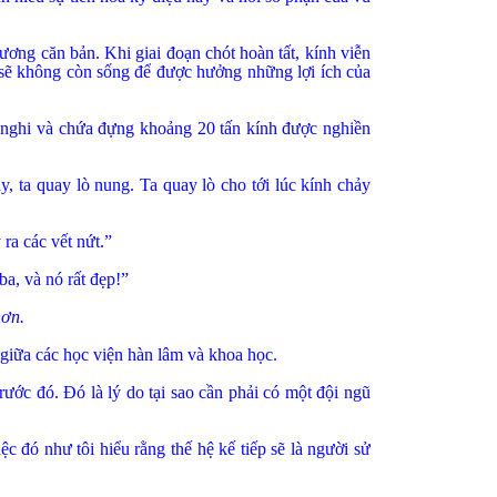
ơng căn bản. Khi giai đoạn chót hoàn tất, kính viễn
 sẽ không còn sống để được hưởng những lợi ích của
h nghi và chứa đựng khoảng 20 tấn kính được nghiền
, ta quay lò nung. Ta quay lò cho tới lúc kính chảy
ra các vết nứt.”
a, và nó rất đẹp!”
hơn.
u giữa các học viện hàn lâm và khoa học.
ước đó. Đó là lý do tại sao cần phải có một đội ngũ
đó như tôi hiểu rằng thế hệ kế tiếp sẽ là người sử