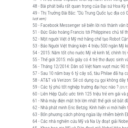
48 - Bài phát biểu rất quan trọng của Đại sứ Hoa Kỳ
49 - Thị Trưởng Đài Bắc: “Dù Trung Quốc lục địa có G
lượt xem)
50 - Facebook Messenger sẽ biến lời nói thành văn 
51 - Đức Giáo hoàng Francis tới Philippines chủ tế 
52 - Một người Việt ở Mỹ mở hãng chế tạo Robot Cận
53 - Báo Người Việt tháng kiện 4 triệu 500 ngàn Mỹ k
54 - 2015: Năm tốt cho nước Mỹ về kinh tế, chính trị
55 - Thế giới 2015: mỗi giây có 4 trẻ thơ được sinh 
56 - Tháng 12/2014: Dân số Việt Nam vượt mức 90 tr
57 - Sau 10 năm bay 6 tỷ cây số, tàu Philae đã hạ 
58 - AT&T và Verizon: Sẽ có dụng cụ gọi không dây
59 - Các tỷ phú tốt nghiệp trường đại học nào ?
(01/1
60 - Liên Hiệp Quốc ước tính 125 triệu trẻ em gái và
61 - Nhà máy điện mặt trời lớn nhất thế giới sẽ bắt
62 - Nhà phát minh Eric Betzig: Kính hiển vi mới hiển
63 - Bốn phương cách phòng ngừa lây nhiễm bệnh E
64 - Các nhà nghiên cứu Mỹ và Na Uy đoạt giải Nobel