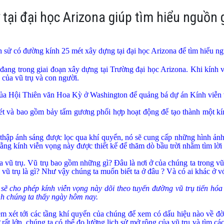
ử tại đại học Arizona giúp tìm hiểu nguồn 
h sử có đường kính 25 mét xây dựng tại đại học
Arizona
để tìm hiểu ng
 đang trong giai đoạn xây dựng tại Trường đại học
Arizona
. Khi kính 
 của vũ trụ và con người.
 của Hội Thiên văn Hoa Kỳ ở
Washington
để quảng bá dự án Kính viễn
ét và bao gồm bảy tấm gương phối hợp hoạt động để tạo thành một k
 thập ánh sáng được lọc qua khí quyển, nó sẽ cung cấp những hình ảnh
g kính viễn vọng này được thiết kế để thăm dò bầu trời nhằm tìm lời 
a vũ trụ. Vũ trụ bao gồm những gì? Đâu là nơi ở của chúng ta trong vũ 
vũ trụ là gì? Như vậy chúng ta muốn biết ta ở đâu ? Và có ai khác ở v
ẽ cho phép kính viễn vọng này dõi theo tuyến đường vũ trụ tiến hóa c
nh chúng ta thấy ngày hôm nay.
xem xét tới các tầng khí quyển của chúng để xem có dấu hiệu nào về đờ
rất lớn, chúng ta có thể đo lường lịch sử mở rộng của vũ trụ và tìm cá