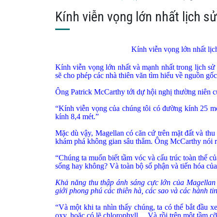
Kính viễn vọng lớn nhất lịch s
Kính viễn vọng lớn nhất lịc
Kính viễn vọng lớn nhất và mạnh nhất trong lịch sử
sẽ cho phép các nhà thiên văn tìm hiểu về nguồn gốc
Ông Patrick McCarthy tới dự hội nghị thường niên
“Kính viễn vọng của chúng tôi có đường kính 25 m
kính 8,4 mét.”
Mặc dù vậy, Magellan có căn cứ trên mặt đất và thu
khám phá không gian sâu thẳm. Ông McCarthy nói rằn
“Chúng ta muốn biết tầm vóc và cấu trúc toàn thể củ
sống hay không? Và toàn bộ số phận và tiến hóa của 
Khả năng thu thập ánh sáng cực lớn của Magellan s
giới phong phú các thiên hà, các sao và các hành ti
“Và một khi ta nhìn thấy chúng, ta có thể bắt đầu 
oxy, hoặc có lẽ chlorophyll… Và rồi trên một tầm cỡ 