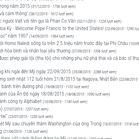
 trong năm 2015
(31/12/2015 - 1756 lượt xem)
 và cảm thông’
(28/12/2015 - 1612 lượt xem)
 người Việt với tên gọi là Phan Cơ Văn
(02/11/2015 - 1224 lượt xem)
oa Kỳ - Welcome Pope Francis to the United States!
(22/09/2015 - 1295 lư
 Học” năm 1907
(14/09/2015 - 1364 lượt xem)
ời Homo Naledi sống từ trên 2.5 triệu năm trước đây tại Phi Châu
(10/09
ới hòa bình và nhân loại yêu thương
(07/09/2015 - 1356 lượt xem)
ược phép giải tội (tha tội) cho những phụ nữ phá thai và cả bác sĩ th
ng khi ngài đến Mỹ ngày 22/09/2015
(25/08/2015 - 2288 lượt xem)
mừng sinh nhật 112 tuổi hôm 21/8/2015 tại Nagoya, Nhật Bản
(22/08/2015 
lăn bánh trên đường phố
(19/08/2015 - 1132 lượt xem)
 xanh của Ấn Độ ngày 18/08/2015
(18/08/2015 - 1090 lượt xem)
hành công ty Alphabet
(10/08/2015 - 1140 lượt xem)
o)
(27/07/2015 - 1207 lượt xem)
Hai"
(23/07/2015 - 1230 lượt xem)
o Việt Mỹ sau chuyến thăm Washington của ông Trọng
(16/07/2015 - 1318 lượ
g
(21/06/2015 - 1126 lượt xem)
ệt Nam cất cánh thẳng đứng tại Mỹ
(12/06/2015 - 1260 lượt xem)