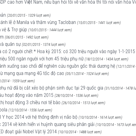
DP cao hơn Việt Nam, nếu bạn hỏi tôi về văn hóa thì tôi nói văn hóa Vi
bản
(20/01/2015 - 1329 lượt xem)
thánh lễ ở Manila và thăm vùng Tacloban
(15/01/2015 - 1441 lượt xem)
 vệ & Trợ giúp
(10/01/2015 - 1444 lượt xem)
im
(06/01/2015 - 1492 lượt xem)
 và quân sự
(02/01/2015 - 1374 lượt xem)
và có 2 người chết * Hoa kỳ 2015: có 320 triệu người vào ngày 1-1-2015
iệu 500 ngàn người với hơn 45 triệu phụ nữ
(18/12/2014 - 1434 lượt xem)
cánh xuống sao chổi để nghiên cứu nguồn gốc thái dương hệ
(12/11/2014 
 từ mạng qua mạng 4G tốc độ cao
(05/11/2014 - 1524 lượt xem)
1/2014 - 1559 lượt xem)
 phụ nữ đã bị cắt xẻo bộ phận sinh dục tại 29 quốc gia
(31/10/2014 - 1478 l
 đầu hoạt động vào năm 2015
(28/10/2014 - 1536 lượt xem)
 thị hoạt động 3 chiều nơi tế bào
(26/10/2014 - 1513 lượt xem)
bola
(12/10/2014 - 1556 lượt xem)
 Y học 2014 với hệ thống định vị não bộ
(10/10/2014 - 1614 lượt xem)
 2014 về kính hiển vi huỳnh quang siêu phân giải
(10/10/2014 - 1673 lượt x
D đoạt giải Nobel Vật lý 2014
(10/10/2014 - 1488 lượt xem)