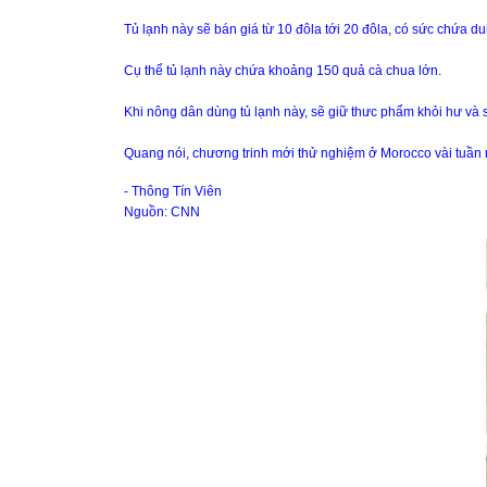
Tủ lạnh này sẽ bán giá từ 10 đôla tới 20 đôla, có sức chứa dun
Cụ thể tủ lạnh này chứa khoảng 150 quả cà chua lớn.
Khi nông dân dùng tủ lạnh này, sẽ giữ thưc phẩm khỏi hư và sẽ
Quang nói, chương trinh mới thử nghiệm ở Morocco vài tuần n
- Thông Tín Viên
Nguồn: CNN