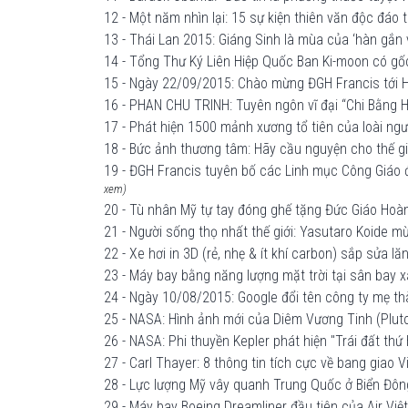
12 - Một năm nhìn lại: 15 sự kiện thiên văn độc đáo
13 - Thái Lan 2015: Giáng Sinh là mùa của ‘hàn gắn
14 - Tổng Thư Ký Liên Hiệp Quốc Ban Ki-moon có gốc
15 - Ngày 22/09/2015: Chào mừng ĐGH Francis tới H
16 - PHAN CHU TRINH: Tuyên ngôn vĩ đại “Chi Bằng
17 - Phát hiện 1500 mảnh xương tổ tiên của loài ngư
18 - Bức ảnh thương tâm: Hãy cầu nguyện cho thế gi
19 - ĐGH Francis tuyên bố các Linh mục Công Giáo đ
xem)
20 - Tù nhân Mỹ tự tay đóng ghế tặng Đức Giáo Hoà
21 - Người sống thọ nhất thế giới: Yasutaro Koide 
22 - Xe hơi in 3D (rẻ, nhẹ & ít khí carbon) sắp sửa 
23 - Máy bay bằng năng lượng mặt trời tại sân bay
24 - Ngày 10/08/2015: Google đổi tên công ty mẹ t
25 - NASA: Hình ảnh mới của Diêm Vương Tinh (Plut
26 - NASA: Phi thuyền Kepler phát hiện "Trái đất thứ 
27 - Carl Thayer: 8 thông tin tích cực về bang gia
28 - Lực lượng Mỹ vây quanh Trung Quốc ở Biển Đôn
29 - Máy bay Boeing Dreamliner đầu tiên của Air Vi