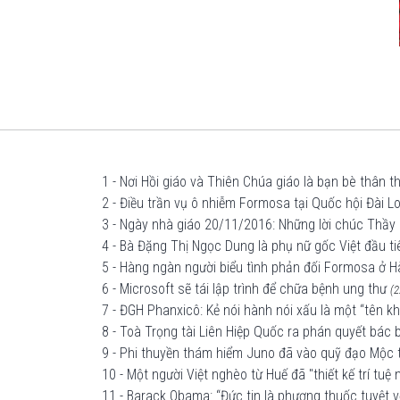
1 - Nơi Hồi giáo và Thiên Chúa giáo là bạn bè thân t
2 - Điều trần vụ ô nhiễm Formosa tại Quốc hội Đài L
3 - Ngày nhà giáo 20/11/2016: Những lời chúc Thầy 
4 - Bà Đặng Thị Ngọc Dung là phụ nữ gốc Việt đầu t
5 - Hàng ngàn người biểu tình phản đối Formosa ở H
6 - Microsoft sẽ tái lập trình để chữa bệnh ung thư
(2
7 - ĐGH Phanxicô: Kẻ nói hành nói xấu là một “tên 
8 - Toà Trọng tài Liên Hiệp Quốc ra phán quyết bá
9 - Phi thuyền thám hiểm Juno đã vào quỹ đạo Mộc
10 - Một người Việt nghèo từ Huế đã "thiết kế trí tu
11 - Barack Obama: “Đức tin là phương thuốc tuyệt v