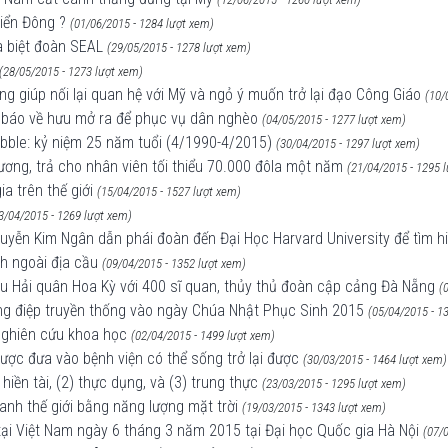
Biển Đông ?
(01/06/2015 - 1284 lượt xem)
a biệt đoàn SEAL
(29/05/2015 - 1278 lượt xem)
(28/05/2015 - 1273 lượt xem)
g giúp nối lại quan hệ với Mỹ và ngỏ ý muốn trở lại đạo Công Giáo
(10/
à báo về hưu mở ra để phục vụ dân nghèo
(04/05/2015 - 1277 lượt xem)
ubble: kỷ niệm 25 năm tuổi (4/1990-4/2015)
(30/04/2015 - 1297 lượt xem)
ương, trả cho nhân viên tối thiểu 70.000 đôla một năm
(21/04/2015 - 1295 
ia trên thế giới
(15/04/2015 - 1527 lượt xem)
3/04/2015 - 1269 lượt xem)
yễn Kim Ngân dẫn phái đoàn đến Đại Học Harvard University để tìm hi
h ngoài địa cầu
(09/04/2015 - 1352 lượt xem)
tàu Hải quân Hoa Kỳ với 400 sĩ quan, thủy thủ đoàn cập cảng Đà Nẵng
(
hông điệp truyền thống vào ngày Chúa Nhật Phục Sinh 2015
(05/04/2015 - 1
 nghiên cứu khoa học
(02/04/2015 - 1499 lượt xem)
được đưa vào bệnh viện có thể sống trở lại được
(30/03/2015 - 1464 lượt xem)
hiền tài, (2) thực dụng, và (3) trung thực
(23/03/2015 - 1295 lượt xem)
uanh thế giới bằng năng lượng mặt trời
(19/03/2015 - 1343 lượt xem)
 tại Việt Nam ngày 6 tháng 3 năm 2015 tại Đại học Quốc gia Hà Nội
(07/