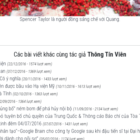
Spencer Taylor là người đồng sáng chế với Quang.
Các bài viết khác cùng tác giả
Thông Tín Viên
hiện
(22/12/2016 - 1574 lượt xem)
oan
(07/12/2016 - 1369 lượt xem)
Cô ý nghĩa
(20/11/2016 - 1433 lượt xem)
iên được bầu vào Hạ viện Mỹ
(10/11/2016 - 1613 lượt xem)
à Tĩnh
(02/10/2016 - 1363 lượt xem)
2/09/2016 - 1364 lượt xem)
khủng bố” ném bom để phá hủy nội bộ
(11/09/2016 - 2134 lượt xem)
c bỏ tuyên bố chủ quyền của Trung Quốc & Thông cáo Báo chí của Tòa
 tinh đêm 04/07/2016
(07/07/2016 - 1431 lượt xem)
ệ nhân tạo"–Google Brain cho công ty Google sau khi đậu tiến sĩ tại Đại
ời dành cho nỗi sợ”
(05/02/2016 - 1174 lượt xem)