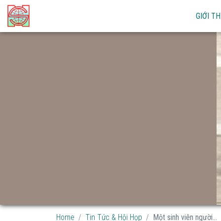
GIỚI TH
Home
Tin Tức & Hội Họp
Một sinh viên người...