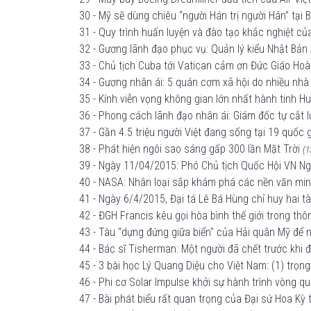
30 - Mỹ sẽ dùng chiêu “người Hán trị người Hán” tại 
31 - Quy trình huấn luyện và đào tạo khắc nghiệt củ
32 - Gương lãnh đạo phục vụ: Quản lý kiểu Nhật Bản
33 - Chủ tịch Cuba tới Vatican cảm ơn Đức Giáo Hoàn
34 - Gương nhân ái: 5 quán cơm xã hội do nhiều nh
35 - Kính viễn vọng không gian lớn nhất hành tinh H
36 - Phong cách lãnh đạo nhân ái: Giám đốc tự cắt l
37 - Gần 4.5 triệu người Việt đang sống tại 19 quốc g
38 - Phát hiện ngôi sao sáng gấp 300 lần Mặt Trời
(1
39 - Ngày 11/04/2015: Phó Chủ tịch Quốc Hội VN Ngu
40 - NASA: Nhân loại sắp khám phá các nền văn min
41 - Ngày 6/4/2015, Đại tá Lê Bá Hùng chỉ huy hai 
42 - ĐGH Francis kêu gọi hòa bình thế giới trong t
43 - Tàu "dựng đứng giữa biển" của Hải quân Mỹ để
44 - Bác sĩ Tisherman: Một người đã chết trước khi 
45 - 3 bài học Lý Quang Diệu cho Việt Nam: (1) trọng 
46 - Phi cơ Solar Impulse khởi sự hành trình vòng q
47 - Bài phát biểu rất quan trọng của Đại sứ Hoa Kỳ