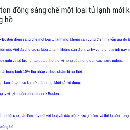
ston đồng sáng chế một loại tủ lạnh mới
g hồ
 ở
Boston
đồng sáng chế một loại tủ lạnh mới không cần dùng điện mà vẫn giữ độ l
 viên gốc Việt đã chế tạo ra kiểu tủ lạnh không cần điện, và hy vọng phát minh này s
uy nghĩ vê số lượng rau quả bị hư thối vì nóng của nông dân các nước nghèo.
 mất trung bình 15% thu nhập vì thực phẩm bị hư thối.
ụt, làm tủ lạnh có khi trở thành một khối sắt vô dụng.
ng ty vì lợi nhuận bản doanh ở
Boston
.
n nhiệt cao, các tấm này nối với loaị vải đặc biệt được giữ ẩm, và thế là bên trong
 đồng hồ.