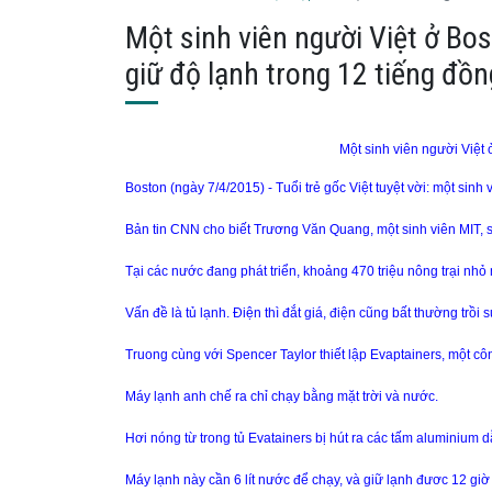
Một sinh viên người Việt ở Bo
giữ độ lạnh trong 12 tiếng đồn
Một sinh viên người Việt
Boston (ngày 7/4/2015) - Tuổi trẻ gốc Việt tuyệt vời: một sinh
Bản tin CNN cho biết Trương Văn Quang, một sinh viên MIT, s
Tại các nước đang phát triển, khoảng 470 triệu nông trại nhỏ
Vấn đề là tủ lạnh. Điện thì đắt giá, điện cũng bất thường trồi s
Truong cùng với Spencer Taylor thiết lập Evaptainers, một cô
Máy lạnh anh chế ra chỉ chạy bằng mặt trời và nước.
Hơi nóng từ trong tủ Evatainers bị hút ra các tấm aluminium dẫ
Máy lạnh này cần 6 lít nước để chạy, và giữ lạnh đươc 12 giờ