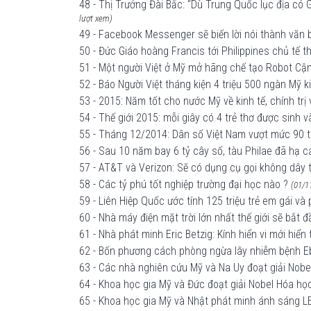
48 - Thị Trưởng Đài Bắc: “Dù Trung Quốc lục địa có G
lượt xem)
49 - Facebook Messenger sẽ biến lời nói thành văn 
50 - Đức Giáo hoàng Francis tới Philippines chủ tế 
51 - Một người Việt ở Mỹ mở hãng chế tạo Robot Cận
52 - Báo Người Việt tháng kiện 4 triệu 500 ngàn Mỹ k
53 - 2015: Năm tốt cho nước Mỹ về kinh tế, chính trị
54 - Thế giới 2015: mỗi giây có 4 trẻ thơ được sinh 
55 - Tháng 12/2014: Dân số Việt Nam vượt mức 90 tr
56 - Sau 10 năm bay 6 tỷ cây số, tàu Philae đã hạ 
57 - AT&T và Verizon: Sẽ có dụng cụ gọi không dây
58 - Các tỷ phú tốt nghiệp trường đại học nào ?
(01/1
59 - Liên Hiệp Quốc ước tính 125 triệu trẻ em gái và
60 - Nhà máy điện mặt trời lớn nhất thế giới sẽ bắt
61 - Nhà phát minh Eric Betzig: Kính hiển vi mới hiển
62 - Bốn phương cách phòng ngừa lây nhiễm bệnh E
63 - Các nhà nghiên cứu Mỹ và Na Uy đoạt giải Nobel
64 - Khoa học gia Mỹ và Đức đoạt giải Nobel Hóa học
65 - Khoa học gia Mỹ và Nhật phát minh ánh sáng LE