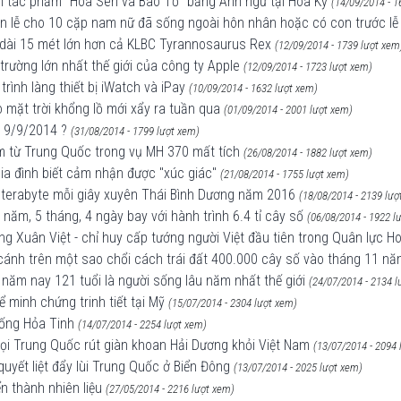
ản tác phẩm “Hoa Sen và Bão Tố” bằng Anh ngữ tại Hoa Kỳ
(14/09/2014 - 1
 lễ cho 10 cặp nam nữ đã sống ngoài hôn nhân hoặc có con trước lễ
c dài 15 mét lớn hơn cả KLBC Tyrannosaurus Rex
(12/09/2014 - 1739 lượt xem
trường lớn nhất thế giới của công ty Apple
(12/09/2014 - 1723 lượt xem)
trình làng thiết bị iWatch và iPay
(10/09/2014 - 1632 lượt xem)
mặt trời khổng lồ mới xẩy ra tuần qua
(01/09/2014 - 2001 lượt xem)
y 9/9/2014 ?
(31/08/2014 - 1799 lượt xem)
ểm từ Trung Quốc trong vụ MH 370 mất tích
(26/08/2014 - 1882 lượt xem)
gia đình biết cảm nhận được "xúc giác"
(21/08/2014 - 1755 lượt xem)
0 terabyte mỗi giây xuyên Thái Bình Dương năm 2016
(18/08/2014 - 2139 lượ
năm, 5 tháng, 4 ngày bay với hành trình 6.4 tỉ cây số
(06/08/2014 - 1922 l
 Xuân Việt - chỉ huy cấp tướng người Việt đầu tiên trong Quân lực H
 cánh trên một sao chổi cách trái đất 400.000 cây số vào tháng 11 n
 năm nay 121 tuổi là người sống lâu năm nhất thế giới
(24/07/2014 - 2134 l
 minh chứng trinh tiết tại Mỹ
(15/07/2014 - 2304 lượt xem)
uống Hỏa Tinh
(14/07/2014 - 2254 lượt xem)
ọi Trung Quốc rút giàn khoan Hải Dương khỏi Việt Nam
(13/07/2014 - 2094 
quyết liệt đẩy lùi Trung Quốc ở Biển Đông
(13/07/2014 - 2025 lượt xem)
n thành nhiên liệu
(27/05/2014 - 2216 lượt xem)