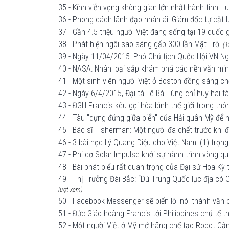
35 - Kính viễn vọng không gian lớn nhất hành tinh H
36 - Phong cách lãnh đạo nhân ái: Giám đốc tự cắt l
37 - Gần 4.5 triệu người Việt đang sống tại 19 quốc g
38 - Phát hiện ngôi sao sáng gấp 300 lần Mặt Trời
(1
39 - Ngày 11/04/2015: Phó Chủ tịch Quốc Hội VN Ngu
40 - NASA: Nhân loại sắp khám phá các nền văn min
41 - Một sinh viên người Việt ở Boston đồng sáng ch
42 - Ngày 6/4/2015, Đại tá Lê Bá Hùng chỉ huy hai 
43 - ĐGH Francis kêu gọi hòa bình thế giới trong t
44 - Tàu "dựng đứng giữa biển" của Hải quân Mỹ để
45 - Bác sĩ Tisherman: Một người đã chết trước khi 
46 - 3 bài học Lý Quang Diệu cho Việt Nam: (1) trọng 
47 - Phi cơ Solar Impulse khởi sự hành trình vòng q
48 - Bài phát biểu rất quan trọng của Đại sứ Hoa Kỳ
49 - Thị Trưởng Đài Bắc: “Dù Trung Quốc lục địa có G
lượt xem)
50 - Facebook Messenger sẽ biến lời nói thành văn 
51 - Đức Giáo hoàng Francis tới Philippines chủ tế 
52 - Một người Việt ở Mỹ mở hãng chế tạo Robot Cận