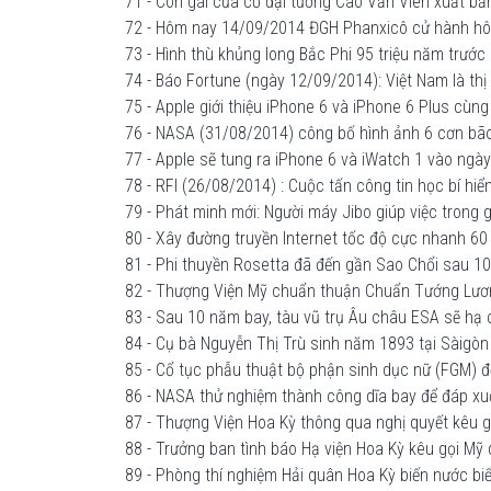
71 - Con gái của cố đại tướng Cao Văn Viên xuất b
72 - Hôm nay 14/09/2014 ĐGH Phanxicô cử hành hôn
73 - Hình thù khủng long Bắc Phi 95 triệu năm trướ
74 - Báo Fortune (ngày 12/09/2014): Việt Nam là thị 
75 - Apple giới thiệu iPhone 6 và iPhone 6 Plus cùng 
76 - NASA (31/08/2014) công bố hình ảnh 6 cơn bão 
77 - Apple sẽ tung ra iPhone 6 và iWatch 1 vào ngà
78 - RFI (26/08/2014) : Cuộc tấn công tin học bí hi
79 - Phát minh mới: Người máy Jibo giúp việc trong 
80 - Xây đường truyền Internet tốc độ cực nhanh 6
81 - Phi thuyền Rosetta đã đến gần Sao Chổi sau 10 
82 - Thượng Viện Mỹ chuẩn thuận Chuẩn Tướng Lương
83 - Sau 10 năm bay, tàu vũ trụ Âu châu ESA sẽ hạ
84 - Cụ bà Nguyễn Thị Trù sinh năm 1893 tại Sàigòn
85 - Cổ tục phẫu thuật bộ phận sinh dục nữ (FGM) để
86 - NASA thử nghiệm thành công dĩa bay để đáp x
87 - Thượng Viện Hoa Kỳ thông qua nghị quyết kêu g
88 - Trưởng ban tình báo Hạ viện Hoa Kỳ kêu gọi Mỹ 
89 - Phòng thí nghiệm Hải quân Hoa Kỳ biến nước biể