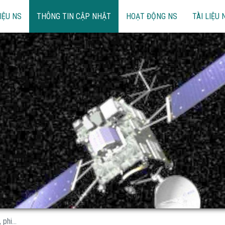
IỆU NS
THÔNG TIN CẬP NHẬT
HOẠT ĐỘNG NS
TÀI LIỆU 
phi...