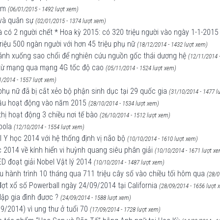
im
(06/01/2015 - 1492 lượt xem)
 và quân sự
(02/01/2015 - 1374 lượt xem)
và có 2 người chết * Hoa kỳ 2015: có 320 triệu người vào ngày 1-1-2015
iệu 500 ngàn người với hơn 45 triệu phụ nữ
(18/12/2014 - 1432 lượt xem)
cánh xuống sao chổi để nghiên cứu nguồn gốc thái dương hệ
(12/11/2014 
 từ mạng qua mạng 4G tốc độ cao
(05/11/2014 - 1524 lượt xem)
1/2014 - 1557 lượt xem)
 phụ nữ đã bị cắt xẻo bộ phận sinh dục tại 29 quốc gia
(31/10/2014 - 1477 l
 đầu hoạt động vào năm 2015
(28/10/2014 - 1534 lượt xem)
 thị hoạt động 3 chiều nơi tế bào
(26/10/2014 - 1512 lượt xem)
bola
(12/10/2014 - 1554 lượt xem)
 Y học 2014 với hệ thống định vị não bộ
(10/10/2014 - 1610 lượt xem)
 2014 về kính hiển vi huỳnh quang siêu phân giải
(10/10/2014 - 1671 lượt x
D đoạt giải Nobel Vật lý 2014
(10/10/2014 - 1487 lượt xem)
u hành trình 10 tháng qua 711 triệu cây số vào chiều tối hôm qua
(28/0
đợt xổ số Powerball ngày 24/09/2014 tại California
(28/09/2014 - 1656 lượt 
lập gia đình đươc ?
(24/09/2014 - 1588 lượt xem)
9/2014) vì ung thư ở tuổi 70
(17/09/2014 - 1728 lượt xem)