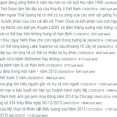
 người đang sống thêm 6 năm lâu hơn so với tuổi thọ năm 1990
(16/05/20
Ted Osius làm tân đại sứ của Hoa Kỳ ở Việt Nam
(15/05/2014 - 2565 lượt xe
tiên ngoài Thái Dương hệ có thể có sự sống của các sinh vật giống Tr
ta bổn phận của con cái đối với Thiên Chúa và bổn phận của con ngườ
 kỳ NASA cho biết phi thuyền LADEE sẽ đâm thẳng xuống mặt trăng
(1
và có thể bay trên không trung vô hạn định
(11/04/2014 - 2251 lượt xem)
 thỉu, nguy hiểm thay cho con người trong tương lai
(08/04/2014 - 2180 lượ
 có thể rộng bằng Lake Superior và sâu khoảng 10 cây số
(04/04/2014 - 
tiếp tục nở rộng và có thể có nhiều vũ trụ khác
(19/03/2014 - 4042 lượt xem)
ười sẽ bị bệnh Alzheimer hay không
(14/03/2014 - 4112 lượt xem)
ữa bệnh tâm lý và thần kinh
(07/03/2014 - 5770 lượt xem)
u đôla trong một năm -- năm 2013
(05/03/2014 - 5397 lượt xem)
hết trước 5 năm
(03/03/2014 - 7884 lượt xem)
zona giúp tìm hiểu nguồn gốc vũ trụ và con người
(13/02/2014 - 11209 lượt xe
m nay vì bão tuyết lớn tiếp tục hoành hành nước Mỹ
(13/02/2014 - 10469 l
ệt Nam hình ảnh giá lạnh mùa Đông năm 2014 tại Chicago
(09/01/2014 - 91
trúng số 324 triệu đôla ngày 30/12/2013
(04/01/2014 - 10646 lượt xem)
 của Mỹ chọn là Nhân vật Biểu tượng của Năm 2013
(12/12/2013 - 11747 lư
2013)
(06/12/2013 - 11126 lượt xem)