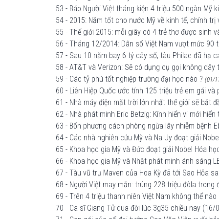
53 - Báo Người Việt tháng kiện 4 triệu 500 ngàn Mỹ k
54 - 2015: Năm tốt cho nước Mỹ về kinh tế, chính trị
55 - Thế giới 2015: mỗi giây có 4 trẻ thơ được sinh 
56 - Tháng 12/2014: Dân số Việt Nam vượt mức 90 tr
57 - Sau 10 năm bay 6 tỷ cây số, tàu Philae đã hạ 
58 - AT&T và Verizon: Sẽ có dụng cụ gọi không dây
59 - Các tỷ phú tốt nghiệp trường đại học nào ?
(01/1
60 - Liên Hiệp Quốc ước tính 125 triệu trẻ em gái và
61 - Nhà máy điện mặt trời lớn nhất thế giới sẽ bắt
62 - Nhà phát minh Eric Betzig: Kính hiển vi mới hiển
63 - Bốn phương cách phòng ngừa lây nhiễm bệnh E
64 - Các nhà nghiên cứu Mỹ và Na Uy đoạt giải Nobel
65 - Khoa học gia Mỹ và Đức đoạt giải Nobel Hóa học
66 - Khoa học gia Mỹ và Nhật phát minh ánh sáng LE
67 - Tàu vũ trụ Maven của Hoa Kỳ đã tới Sao Hỏa sa
68 - Người Việt may mắn: trúng 228 triệu đôla trong 
69 - Trên 4 triệu thanh niên Việt Nam không thể nào 
70 - Ca sĩ Giang Tử qua đời lúc 3g35 chiều nay (16/0