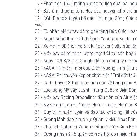
17 - Phát hiện 1500 mảnh xương tổ tiên của loài ngư
18 - Bức ảnh thương tâm: Hãy cầu nguyện cho thế gi
19 - ĐGH Francis tuyên bố các Linh mục Công Giáo đ
xem)
20 - Tù nhân Mỹ tự tay đóng ghế tặng Đức Giáo Hoà
21 - Người sống thọ nhất thế giới: Yasutaro Koide 
22 - Xe hơi in 3D (rẻ, nhẹ & ít khí carbon) sắp sửa 
23 - Máy bay bằng năng lượng mặt trời tại sân bay
24 - Ngày 10/08/2015: Google đổi tên công ty mẹ t
25 - NASA: Hình ảnh mới của Diêm Vương Tinh (Plut
26 - NASA: Phi thuyền Kepler phát hiện "Trái đất thứ 
27 - Carl Thayer: 8 thông tin tích cực về bang gia
28 - Lực lượng Mỹ vây quanh Trung Quốc ở Biển Đôn
29 - Máy bay Boeing Dreamliner đầu tiên của Air Vi
30 - Mỹ sẽ dùng chiêu “người Hán trị người Hán” tại 
31 - Quy trình huấn luyện và đào tạo khắc nghiệt củ
32 - Gương lãnh đạo phục vụ: Quản lý kiểu Nhật Bản
33 - Chủ tịch Cuba tới Vatican cảm ơn Đức Giáo Hoàn
34 - Gương nhân ái: 5 quán cơm xã hội do nhiều nh