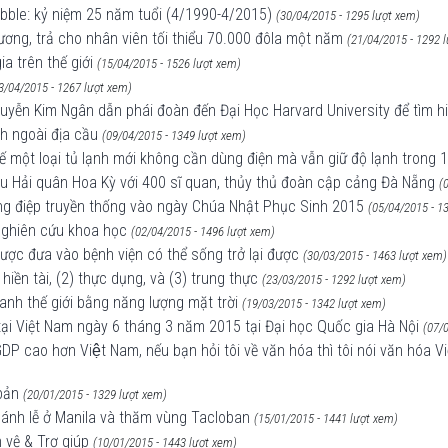
ubble: kỷ niệm 25 năm tuổi (4/1990-4/2015)
(30/04/2015 - 1295 lượt xem)
ương, trả cho nhân viên tối thiểu 70.000 đôla một năm
(21/04/2015 - 1292 
ia trên thế giới
(15/04/2015 - 1526 lượt xem)
3/04/2015 - 1267 lượt xem)
yễn Kim Ngân dẫn phái đoàn đến Đại Học Harvard University để tìm hi
h ngoài địa cầu
(09/04/2015 - 1349 lượt xem)
ế một loại tủ lạnh mới không cần dùng điện mà vẫn giữ độ lạnh trong 
tàu Hải quân Hoa Kỳ với 400 sĩ quan, thủy thủ đoàn cập cảng Đà Nẵng
(
hông điệp truyền thống vào ngày Chúa Nhật Phục Sinh 2015
(05/04/2015 - 1
 nghiên cứu khoa học
(02/04/2015 - 1496 lượt xem)
được đưa vào bệnh viện có thể sống trở lại được
(30/03/2015 - 1463 lượt xem)
hiền tài, (2) thực dụng, và (3) trung thực
(23/03/2015 - 1292 lượt xem)
uanh thế giới bằng năng lượng mặt trời
(19/03/2015 - 1342 lượt xem)
 tại Việt Nam ngày 6 tháng 3 năm 2015 tại Đại học Quốc gia Hà Nội
(07/
DP cao hơn Việt Nam, nếu bạn hỏi tôi về văn hóa thì tôi nói văn hóa Vi
bản
(20/01/2015 - 1329 lượt xem)
thánh lễ ở Manila và thăm vùng Tacloban
(15/01/2015 - 1441 lượt xem)
 vệ & Trợ giúp
(10/01/2015 - 1443 lượt xem)