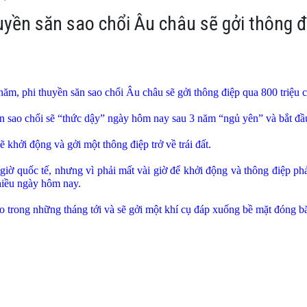
yền săn sao chổi Âu châu sẽ gởi thông đi
năm, phi thuyền săn sao chổi Âu châu sẽ gởi thông điệp qua 800 triệu cây
sao chổi sẽ “thức dậy” ngày hôm nay sau 3 năm “ngủ yên” và bắt đầu g
 khởi động và gởi một thông điệp trở về trái đất.
 giờ quốc tế, nhưng vì phải mất vài giờ để khởi động và thông điệp phả
hiều ngày hôm nay.
trong những tháng tới và sẽ gởi một khí cụ đáp xuống bề mặt đóng bă