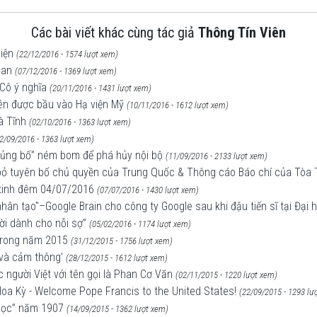
Các bài viết khác cùng tác giả
Thông Tín Viên
hiện
(22/12/2016 - 1574 lượt xem)
oan
(07/12/2016 - 1369 lượt xem)
Cô ý nghĩa
(20/11/2016 - 1431 lượt xem)
iên được bầu vào Hạ viện Mỹ
(10/11/2016 - 1612 lượt xem)
à Tĩnh
(02/10/2016 - 1363 lượt xem)
2/09/2016 - 1363 lượt xem)
khủng bố” ném bom để phá hủy nội bộ
(11/09/2016 - 2133 lượt xem)
c bỏ tuyên bố chủ quyền của Trung Quốc & Thông cáo Báo chí của Tòa
 tinh đêm 04/07/2016
(07/07/2016 - 1430 lượt xem)
ệ nhân tạo"–Google Brain cho công ty Google sau khi đậu tiến sĩ tại Đại
ời dành cho nỗi sợ”
(05/02/2016 - 1174 lượt xem)
 trong năm 2015
(31/12/2015 - 1756 lượt xem)
 và cảm thông’
(28/12/2015 - 1612 lượt xem)
 người Việt với tên gọi là Phan Cơ Văn
(02/11/2015 - 1220 lượt xem)
oa Kỳ - Welcome Pope Francis to the United States!
(22/09/2015 - 1293 lư
 Học” năm 1907
(14/09/2015 - 1362 lượt xem)