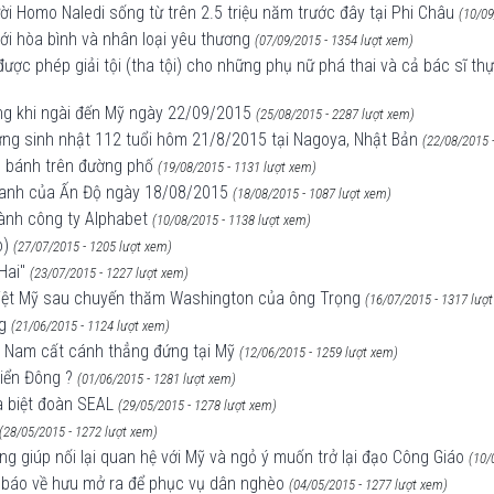
ời Homo Naledi sống từ trên 2.5 triệu năm trước đây tại Phi Châu
(10/09
ới hòa bình và nhân loại yêu thương
(07/09/2015 - 1354 lượt xem)
ược phép giải tội (tha tội) cho những phụ nữ phá thai và cả bác sĩ th
ng khi ngài đến Mỹ ngày 22/09/2015
(25/08/2015 - 2287 lượt xem)
mừng sinh nhật 112 tuổi hôm 21/8/2015 tại Nagoya, Nhật Bản
(22/08/2015 
lăn bánh trên đường phố
(19/08/2015 - 1131 lượt xem)
 xanh của Ấn Độ ngày 18/08/2015
(18/08/2015 - 1087 lượt xem)
hành công ty Alphabet
(10/08/2015 - 1138 lượt xem)
o)
(27/07/2015 - 1205 lượt xem)
Hai"
(23/07/2015 - 1227 lượt xem)
o Việt Mỹ sau chuyến thăm Washington của ông Trọng
(16/07/2015 - 1317 lượ
g
(21/06/2015 - 1124 lượt xem)
ệt Nam cất cánh thẳng đứng tại Mỹ
(12/06/2015 - 1259 lượt xem)
Biển Đông ?
(01/06/2015 - 1281 lượt xem)
a biệt đoàn SEAL
(29/05/2015 - 1278 lượt xem)
(28/05/2015 - 1272 lượt xem)
g giúp nối lại quan hệ với Mỹ và ngỏ ý muốn trở lại đạo Công Giáo
(10/
à báo về hưu mở ra để phục vụ dân nghèo
(04/05/2015 - 1277 lượt xem)