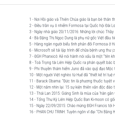
1 - Nơi Hồi giáo và Thiên Chúa giáo là bạn bè thân t
2 - Điều trần vụ ô nhiễm Formosa tại Quốc hội Đài L
3 - Ngày nhà giáo 20/11/2016: Những lời chúc Thầy 
4 - Bà Đặng Thị Ngọc Dung là phụ nữ gốc Việt đầu t
5 - Hàng ngàn người biểu tình phản đối Formosa ở H
6 - Microsoft sẽ tái lập trình để chữa bệnh ung thư
(2
7 - ĐGH Phanxicô: Kẻ nói hành nói xấu là một “tên 
8 - Toà Trọng tài Liên Hiệp Quốc ra phán quyết bá
9 - Phi thuyền thám hiểm Juno đã vào quỹ đạo Mộc
10 - Một người Việt nghèo từ Huế đã "thiết kế trí tu
11 - Barack Obama: “Đức tin là phương thuốc tuyệt v
12 - Một năm nhìn lại: 15 sự kiện thiên văn độc đáo
13 - Thái Lan 2015: Giáng Sinh là mùa của ‘hàn gắn
14 - Tổng Thư Ký Liên Hiệp Quốc Ban Ki-moon có gốc
15 - Ngày 22/09/2015: Chào mừng ĐGH Francis tới H
16 - PHAN CHU TRINH: Tuyên ngôn vĩ đại “Chi Bằng