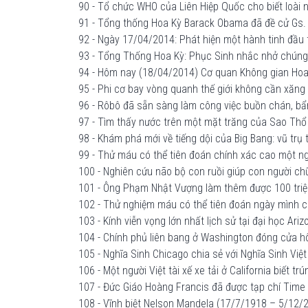
90 - Tổ chức WHO của Liên Hiệp Quốc cho biết loài
91 - Tổng thống Hoa Kỳ Barack Obama đã đề cử Gs. 
92 - Ngày 17/04/2014: Phát hiện một hành tinh đầu 
93 - Tổng Thống Hoa Kỳ: Phục Sinh nhắc nhở chúng 
94 - Hôm nay (18/04/2014) Cơ quan Không gian Hoa
95 - Phi cơ bay vòng quanh thế giới không cần xăng 
96 - Rôbô đã sẵn sàng làm công việc buồn chán, bẩn
97 - Tìm thấy nước trên một mặt trăng của Sao Thổ
98 - Khám phá mới về tiếng dội của Big Bang: vũ trụ 
99 - Thử máu có thể tiên đoán chính xác cao một ng
100 - Nghiên cứu não bộ con ruồi giúp con người ch
101 - Ông Phạm Nhật Vượng làm thêm được 100 triệ
102 - Thử nghiệm máu có thể tiên đoán ngày mình c
103 - Kính viễn vọng lớn nhất lịch sử tại đại học Ari
104 - Chính phủ liên bang ở Washington đóng cửa hô
105 - Nghĩa Sinh Chicago chia sẻ với Nghĩa Sinh Vi
106 - Một người Việt tài xế xe tải ở California biết 
107 - Đức Giáo Hoàng Francis đã được tạp chí Time
108 - Vĩnh biệt Nelson Mandela (17/7/1918 – 5/12/