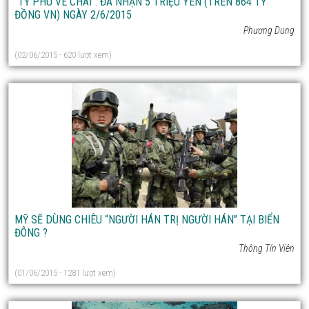
“TỶ PHÚ VE CHAI”: ĐÃ NHẬN 5 TRIỆU YÊN (TRÊN 864 TỶ
ĐỒNG VN) NGÀY 2/6/2015
Phương Dung
(02/06/2015 - 620 lượt xem)
MỸ SẼ DÙNG CHIÊU “NGƯỜI HÁN TRỊ NGƯỜI HÁN” TẠI BIỂN
ĐÔNG ?
Thông Tín Viên
(01/06/2015 - 1281 lượt xem)