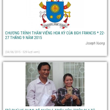
CHƯƠNG TRÌNH THĂM VIẾNG HOA KỲ CỦA ĐGH FRANCIS * 22-
27 THÁNG 9 NĂM 2015
Joseph Vuong
(04/06/2015 - 529 lượt xem)