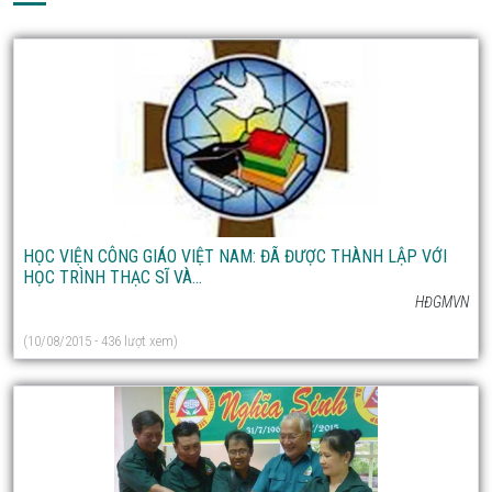
HỌC VIỆN CÔNG GIÁO VIỆT NAM: ĐÃ ĐƯỢC THÀNH LẬP VỚI
HỌC TRÌNH THẠC SĨ VÀ...
HĐGMVN
(10/08/2015 - 436 lượt xem)