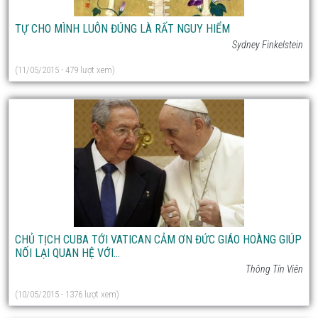
TỰ CHO MÌNH LUÔN ĐÚNG LÀ RẤT NGUY HIỂM
Sydney Finkelstein
(11/05/2015 - 479 lượt xem)
CHỦ TỊCH CUBA TỚI VATICAN CẢM ƠN ĐỨC GIÁO HOÀNG GIÚP
NỐI LẠI QUAN HỆ VỚI...
Thông Tín Viên
(10/05/2015 - 1376 lượt xem)