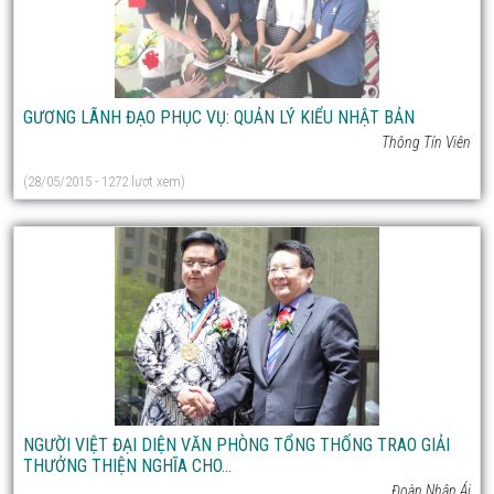
GƯƠNG LÃNH ĐẠO PHỤC VỤ: QUẢN LÝ KIỂU NHẬT BẢN
Thông Tín Viên
(28/05/2015 - 1272 lượt xem)
NGƯỜI VIỆT ĐẠI DIỆN VĂN PHÒNG TỔNG THỐNG TRAO GIẢI
THƯỞNG THIỆN NGHĨA CHO...
Đoàn Nhân Ái