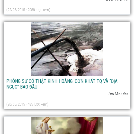
(22/05/2015 - 2088 lượt xem)
PHÓNG SỰ CÓ THẬT KINH HOÀNG: CƠN KHÁT TQ VÀ “ĐỊA
NGỤC” BAO ĐẦU
Tim Maugha
(20/05/2015 - 485 lượt xem)