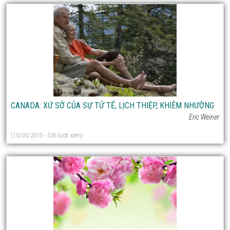
CANADA: XỨ SỞ CỦA SỰ TỬ TẾ, LỊCH THIỆP, KHIÊM NHƯỜNG
Eric Weiner
(10/05/2015 - 536 lượt xem)