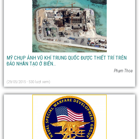
MỸ CHỤP ẢNH VŨ KHÍ TRUNG QUỐC ĐƯỢC THIẾT TRÍ TRÊN
ĐẢO NHÂN TẠO Ở BIỂN...
Phạm Thoa
(29/05/2015 - 530 lượt xem)