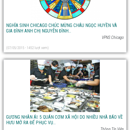
NGHĨA SINH CHICAGO CHÚC MỪNG CHÁU NGỌC HUYỀN VÀ
GIA ĐÌNH ANH CHỊ NGUYỄN ĐÌNH...
VPNS Chicago
(07/05/2015 - 1452 lượt xem)
GƯƠNG NHÂN ÁI: 5 QUÁN CƠM XÃ HỘI DO NHIỀU NHÀ BÁO VỀ
HƯU MỞ RA ĐỂ PHỤC VỤ...
Thông Tín Viên