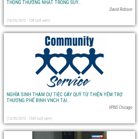
THÔNG THƯỜNG NHẤT TRONG SUY...
David Robson
(16/05/2015 - 728 lượt xem)
NGHĨA SINH THAM DỰ TIỆC GÂY QUỸ TỪ THIỆN YỂM TRỢ
THƯƠNG PHẾ BINH VNCH TẠI...
VPNS Chicago
(12/05/2015 - 1545 lượt xem)