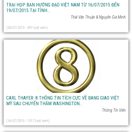
TRẠI HỌP BẠN HƯỚNG ĐẠO VIỆT NAM TỪ 16/07/2015 ĐẾN
19/07/2015 TẠI TỈNH...
Thái Văn Thuận & Nguyễn Gia Minh
(20/07/2015 - 497 lượt xem)
CARL THAYER: 8 THÔNG TIN TÍCH CỰC VỀ BANG GIAO VIỆT
MỸ SAU CHUYẾN THĂM WASHINGTON...
Thông Tín Viên
(16/07/2015 - 1317 lượt xem)