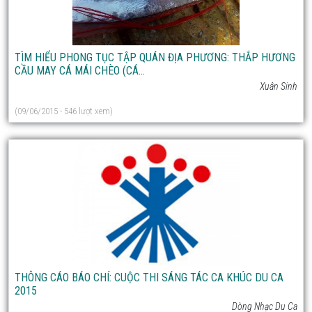
TÌM HIỂU PHONG TỤC TẬP QUÁN ĐỊA PHƯƠNG: THẮP HƯƠNG
CẦU MAY CÁ MÁI CHÈO (CÁ...
Xuân Sinh
(09/06/2015 - 546 lượt xem)
THÔNG CÁO BÁO CHÍ: CUỘC THI SÁNG TÁC CA KHÚC DU CA
2015
Dòng Nhạc Du Ca