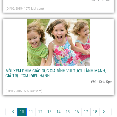
(04/05/2015 - 1277 lượt xem)
MỜI XEM PHIM GIÁO DỤC GIA ĐÌNH VUI TƯƠI, LÀNH MẠNH,
GIÁ TRỊ... "GIAI ĐIỆU HẠNH...
Phim Giáo Dục
(03/05/2015 - 565 lượt xem)
...
10
11
12
13
14
15
16
17
18
...