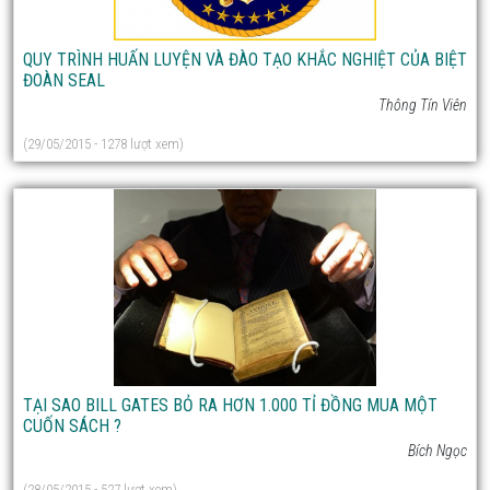
QUY TRÌNH HUẤN LUYỆN VÀ ĐÀO TẠO KHẮC NGHIỆT CỦA BIỆT
ĐOÀN SEAL
Thông Tín Viên
(29/05/2015 - 1278 lượt xem)
TẠI SAO BILL GATES BỎ RA HƠN 1.000 TỈ ĐỒNG MUA MỘT
CUỐN SÁCH ?
Bích Ngọc
(28/05/2015 - 527 lượt xem)