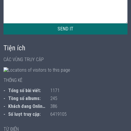
SEND IT
Tiện ích
CÁC VÙNG TRUY CẬP
THỐNG KÊ
Tổng số bài viết:
1171
Tồng số albums:
245
Khách đang Online:
386
Số lượt truy cập:
6419105
TỪ ĐIỂN