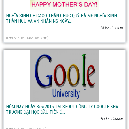
NGHĨA SINH CHICAGO THÂN CHÚC QUÝ BÀ MẸ NGHĨA SINH,
THÂN HỮU VÀ ÂN NHÂN NS NGÀY...
VPNS Chicago
(09/05/2015 - 1455 lượt xem)
HÔM NAY NGÀY 8/5/2015 TẠI SEOUL CÔNG TY GOOGLE KHAI
TRƯƠNG ĐẠI HỌC ĐẦU TIÊN Ở...
Briden Padden
(09/05/2015 - 488 lượt xem)