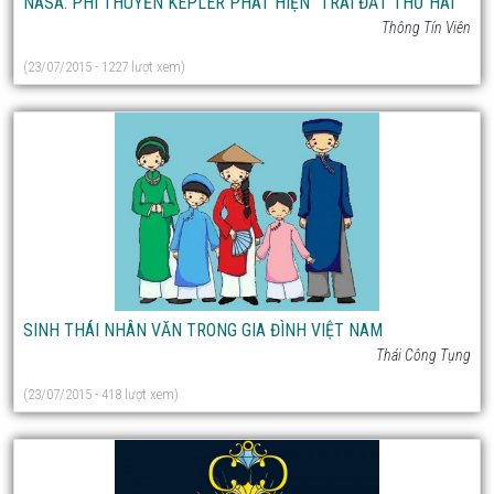
NASA: PHI THUYỀN KEPLER PHÁT HIỆN "TRÁI ĐẤT THỨ HAI"
Thông Tín Viên
(23/07/2015 - 1227 lượt xem)
SINH THÁI NHÂN VĂN TRONG GIA ĐÌNH VIỆT NAM
Thái Công Tụng
(23/07/2015 - 418 lượt xem)