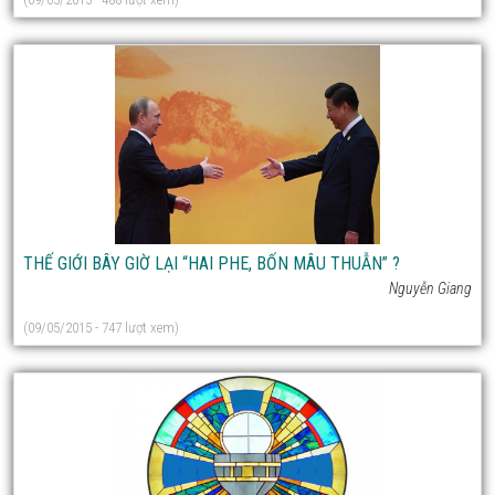
THẾ GIỚI BÂY GIỜ LẠI “HAI PHE, BỐN MÂU THUẪN” ?
Nguyễn Giang
(09/05/2015 - 747 lượt xem)