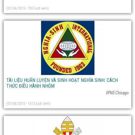
(07/06/2015 - 705 lượt xem)
TÀI LIỆU HUẤN LUYỆN VÀ SINH HOẠT NGHĨA SINH: CÁCH
THỨC ĐIỀU HÀNH NHÓM
VPNS Chicago
(07/06/2015 - 1413 lượt xem)