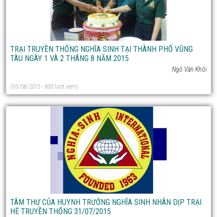
TRẠI TRUYỀN THỐNG NGHĨA SINH TẠI THÀNH PHỐ VŨNG
TÀU NGÀY 1 VÀ 2 THÁNG 8 NĂM 2015
Ngô Văn Khôi
(03/08/2015 - 835 lượt xem)
TÂM THƯ CỦA HUYNH TRƯỞNG NGHĨA SINH NHÂN DỊP TRẠI
HÈ TRUYỀN THỐNG 31/07/2015