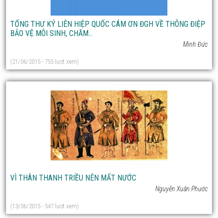
TỔNG THƯ KÝ LIÊN HIỆP QUỐC CÁM ƠN ĐGH VỀ THÔNG ĐIỆP
BẢO VỆ MÔI SINH, CHĂM...
Minh Đức
(21/06/2015 - 755 lượt xem)
VÌ THÂN THANH TRIỀU NÊN MẤT NƯỚC
Nguyễn Xuân Phước
(13/06/2015 - 547 lượt xem)