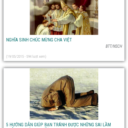
NGHĨA SINH CHÚC MỪNG CHA VIỆT
BTT/NSCH
(19/05/2015 - 594 lượt xem)
5 HƯỚNG DẪN GIÚP BẠN TRÁNH ĐƯỢC NHỮNG SAI LẦM