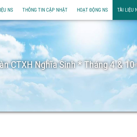
IỆU NS
THÔNG TIN CẬP NHẬT
HOẠT ĐỘNG NS
TÀI LIỆU 
àn CTXH Nghĩa Sinh * Tháng 4 & 10