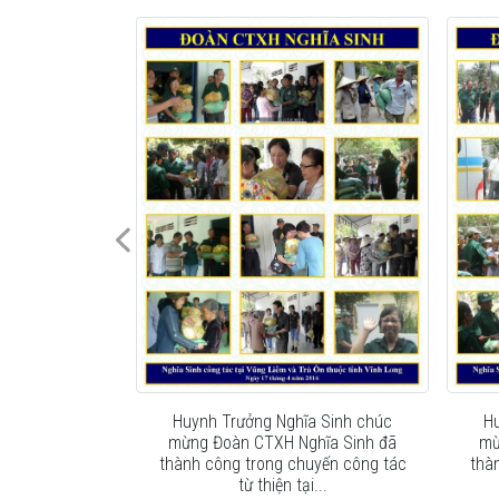
Sinh tiếp đón
Huynh Trưởng Nghĩa Sinh chúc
H
ỉnh Phanxicô
mừng Đoàn CTXH Nghĩa Sinh đã
mừ
-04-2016.
thành công trong chuyến công tác
thà
từ thiện tại...