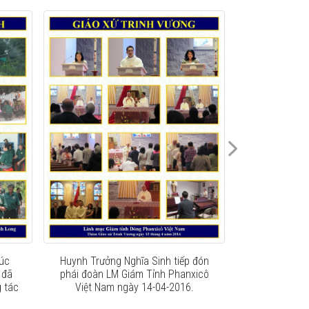
Đoàn CTXH Ng
dựng Mái Ấm
đ
úc
Huynh Trưởng Nghĩa Sinh tiếp đón
 đã
phái đoàn LM Giám Tỉnh Phanxicô
 tác
Việt Nam ngày 14-04-2016.