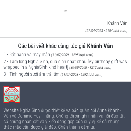
Khánh Vân
(27/04/2023 - 2184 lượt xem)
Các bài viết khác cùng tác giả
Khánh Vân
1 - Bất hạnh và may mắn
(11/07/2009 - 1295 lượt xem)
2 - Tấm lòng Nghĩa Sinh, quà sinh nhật cháu [My birthday gilft was
wrapped in a NghiaSinh kind heart]
(30/09/2008 - 1212 lượt xem)
3 - Tình người sưởi ấm trái tim
(11/07/2008 - 1292 lượt xem)
Website Nghĩa Sinh được thiết kế và bảo quản bởi Anne Khánh-
Vân và Dominic Huy Thắng. Chúng tôi xin ghi nhận và hồi đáp tất
cả những nhận xét và ý kiến đóng góp của quý vị, kể cả những
thắc mắc cần được giải đáp. Chân thành cảm tạ.