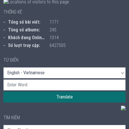
THỐNG KÊ
Tổng số bài viết:
1171
Tồng số albums:
245
Khách đang Online:
1014
Số lượt truy cập:
6427505
TỪ ĐIỂN
Translate
TÌM KIẾM