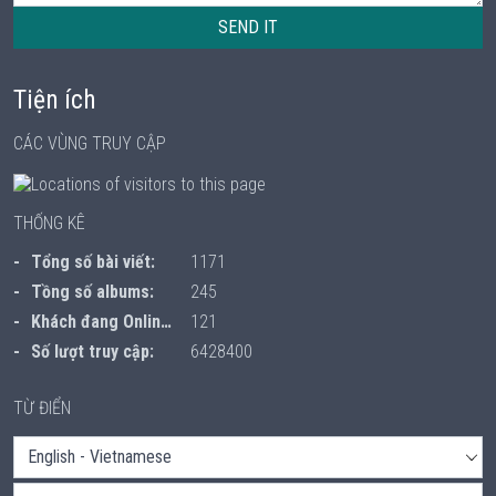
SEND IT
Tiện ích
CÁC VÙNG TRUY CẬP
THỐNG KÊ
Tổng số bài viết:
1171
Tồng số albums:
245
Khách đang Online:
121
Số lượt truy cập:
6428400
TỪ ĐIỂN