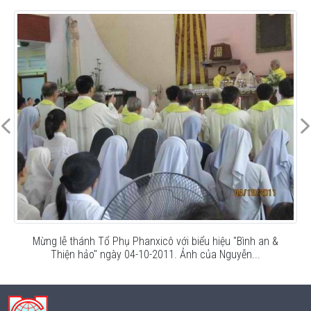
Mừng lễ thánh Tổ Phụ Phanxicô với biểu hiệu "Bình an &
Thiện hảo" ngày 04-10-2011. Ảnh của Nguyễn...