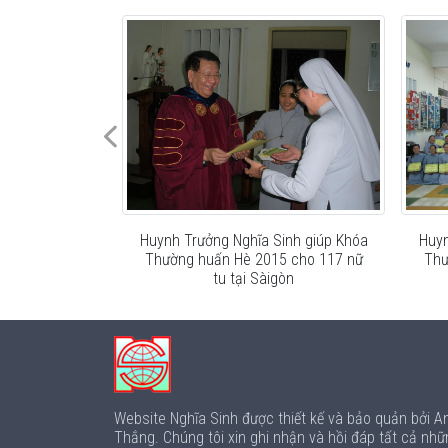
inh giúp Khóa
Huynh Trưởng Nghĩa Sinh giúp Khóa
Huyn
5 cho 117 nữ
Thường huấn Hè 2015 cho 117 nữ
Thư
gòn
tu tại Sàigòn
Website Nghĩa Sinh được thiết kế và bảo quản bởi 
Thắng. Chúng tôi xin ghi nhận và hồi đáp tất cả nhữ