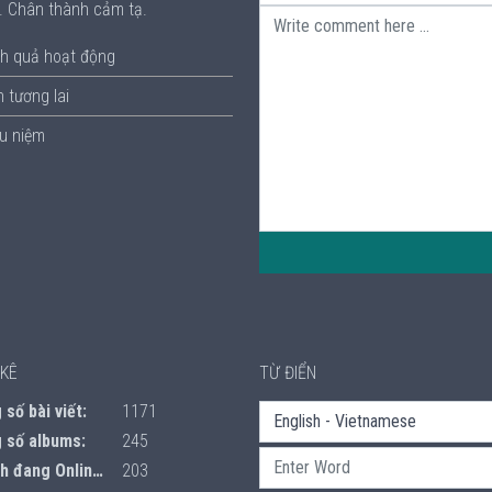
p. Chân thành cảm tạ.
h quả hoạt động
 tương lai
ưu niệm
KÊ
TỪ ĐIỂN
số bài viết:
1171
 số albums:
245
 đang Online:
203