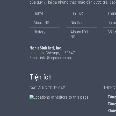
của quý vị, kể cả những thắc mắc cần được giải đá
Home
Tin Tức
Thàn
About NS
Nội San
Dự án
History
Album Hình
Sổ l
NS
NghiaSinh Intl, Inc.
Location: Chicago, IL 60647
Email: info@nghiasinh.org
Tiện ích
CÁC VÙNG TRUY CẬP
THỐNG 
Tổng 
Tồng
Khách