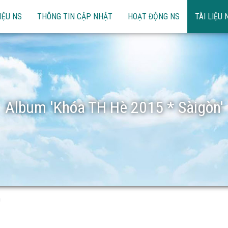
IỆU NS
THÔNG TIN CẬP NHẬT
HOẠT ĐỘNG NS
TÀI LIỆU 
Album 'Khóa TH Hè 2015 * Sàigòn'
n