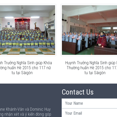
h Trưởng Nghĩa Sinh giúp Khóa
Huynh Trưởng Nghĩa Sinh giúp
ờng huấn Hè 2015 cho 117 nữ
Thường huấn Hè 2015 cho 11
tu tại Sàigòn
tu tại Sàigòn
Contact Us
Anne Khánh-Vân và Dominic Huy
ng nhận xét và ý kiến đóng góp