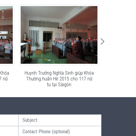
 Khóa
Huynh Trưởng Nghĩa Sinh giúp Khóa
Huynh Trưởng
7 nữ
Thường huấn Hè 2015 cho 117 nữ
Thường huấn
tu tại Sàigòn
tu