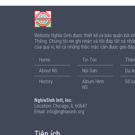
Website Nghĩa Sinh được thiết kế và bảo quản bởi 
Thắng. Chúng tôi xin ghi nhận và hồi đáp tất cả nhữ
của quý vị, kể cả những thắc mắc cần được giải đá
Home
Tin Tức
Thàn
About NS
Nội San
Dự án
History
Album Hình
Sổ l
NS
NghiaSinh Intl, Inc.
Location: Chicago, IL 60647
Email: info@nghiasinh.org
Tiện ích