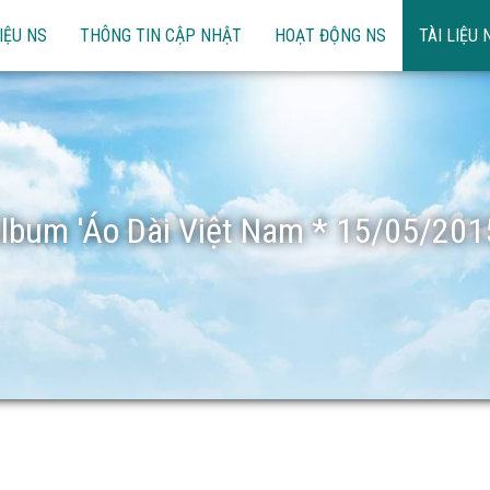
IỆU NS
THÔNG TIN CẬP NHẬT
HOẠT ĐỘNG NS
TÀI LIỆU 
lbum 'Áo Dài Việt Nam * 15/05/201