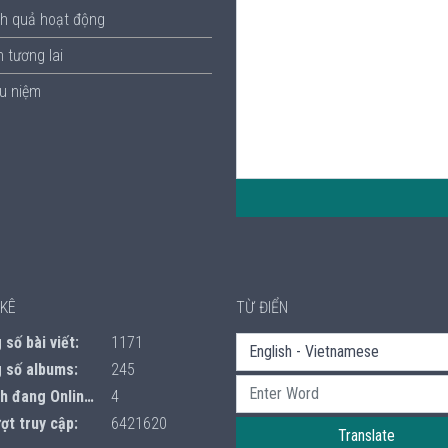
h quả hoạt động
 tương lai
ưu niệm
KÊ
TỪ ĐIỂN
số bài viết:
1171
 số albums:
245
 đang Online:
4
ợt truy cập:
6421620
Translate