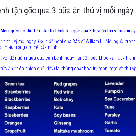
ệnh tận gốc qua 3 bữa ăn thú vị mỗi ngày
Mọi người có thể tự chữa trị bệnh tận gốc qua 3 bữa ăn thú vị mỗi ngày
 ăn thú vị mỗi ngày.
Đó là đề nghi của Bác sĩ William Li. Mỗi người tro
h máu trong cơ thể của mình.
tuyệt vời để ngăn ngừa các căn bệnh nguy hại đến sức khỏe và nguy hiể
thức ăn thiên nhiên dưới đây) là những chất hóa trị ngon ngọt và thú vị: