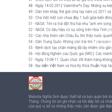
48 - Ngày 14-02-2012 Valentine*s Day: Những sự kiện 
49 - Dân trên khắp thế giới chia tay năm cũ 2011 v
50 - Cha Việt mất con chưa đầy 1 tuổi giữa biển đôn
51 - NASA: Tìm ra trái đất thứ hai như “anh em son
52 - NASA: Có dấu hiệu có sự sống trên Hỏa Tinh
(17
53 - Các nhà thiên văn Châu Âu tìm thấy nước quan
54 - Dân Trung Quốc: Không còn trái tim ?
(18/10/2011 
55 - Bệnh dịch tay chân miệng đã lây nhiễm cho gần
56 - Hội đồng Nghiên cứu Quốc gia (NRC): Các mản
57 - Ngày 13-08-11: Quan chức VN thăm hàng không mẫ
58 - Đại diện Việt Nam và Hoa Kỳ thỏa thuận Hợp t
Website Nghĩa Sinh được thiết kế và bảo quản bởi 
Thắng. Chúng tôi xin ghi nhận và hồi đáp tất cả nhữ
của quý vị, kể cả những thắc mắc cần được giải đá