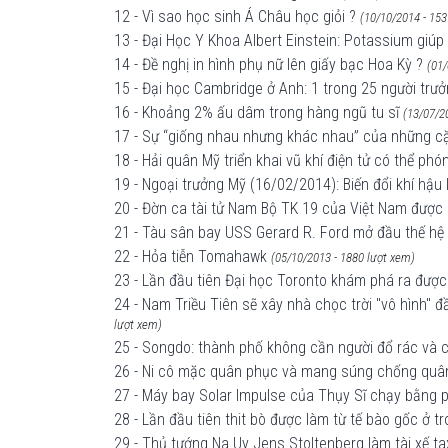
12 - Vì sao học sinh Á Châu học giỏi ?
(10/10/2014 - 153
13 - Đại Học Y Khoa Albert Einstein: Potassium giúp
14 - Đề nghị in hình phụ nữ lên giấy bạc Hoa Kỳ ?
(01/
15 - Đại học Cambridge ở Anh: 1 trong 25 người trư
16 - Khoảng 2% ấu dâm trong hàng ngũ tu sĩ
(13/07/2
17 - Sự “giống nhau nhưng khác nhau” của những c
18 - Hải quân Mỹ triển khai vũ khí điện tử có thể p
19 - Ngoại trưởng Mỹ (16/02/2014): Biến đổi khí hậu 
20 - Đờn ca tài tử Nam Bộ TK 19 của Việt Nam được
21 - Tàu sân bay USS Gerard R. Ford mở đầu thế hệ t
22 - Hỏa tiễn Tomahawk
(05/10/2013 - 1880 lượt xem)
23 - Lần đầu tiên Đại học Toronto khám phá ra được
24 - Nam Triều Tiên sẽ xây nhà chọc trời "vô hình" đầ
lượt xem)
25 - Songdo: thành phố không cần người đổ rác và 
26 - Ni cô mặc quân phục và mang súng chống quâ
27 - Máy bay Solar Impulse của Thụy Sĩ chạy bằng p
28 - Lần đầu tiên thit bò được làm từ tế bào gốc ở t
29 - Thủ tướng Na Uy Jens Stoltenberg làm tài xế ta