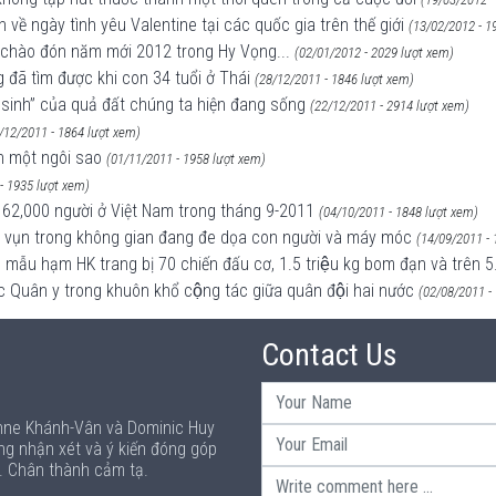
về ngày tình yêu Valentine tại các quốc gia trên thế giới
(13/02/2012 - 1
à chào đón năm mới 2012 trong Hy Vọng...
(02/01/2012 - 2029 lượt xem)
g đã tìm được khi con 34 tuổi ở Thái
(28/12/2011 - 1846 lượt xem)
g sinh” của quả đất chúng ta hiện đang sống
(22/12/2011 - 2914 lượt xem)
/12/2011 - 1864 lượt xem)
h một ngôi sao
(01/11/2011 - 1958 lượt xem)
- 1935 lượt xem)
 62,000 người ở Việt Nam trong tháng 9-2011
(04/10/2011 - 1848 lượt xem)
h vụn trong không gian đang đe dọa con người và máy móc
(14/09/2011 - 
u hạm HK trang bị 70 chiến đấu cơ, 1.5 triệu kg bom đạn và trên 5.
ác Quân y trong khuôn khổ cộng tác giữa quân đội hai nước
(02/08/2011 -
Contact Us
Anne Khánh-Vân và Dominic Huy
ng nhận xét và ý kiến đóng góp
p. Chân thành cảm tạ.