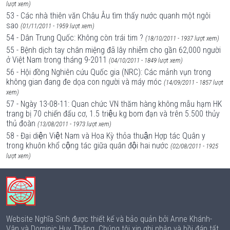
lượt xem)
53 - Các nhà thiên văn Châu Âu tìm thấy nước quanh một ngôi
sao
(01/11/2011 - 1959 lượt xem)
54 - Dân Trung Quốc: Không còn trái tim ?
(18/10/2011 - 1937 lượt xem)
55 - Bệnh dịch tay chân miệng đã lây nhiễm cho gần 62,000 người
ở Việt Nam trong tháng 9-2011
(04/10/2011 - 1849 lượt xem)
56 - Hội đồng Nghiên cứu Quốc gia (NRC): Các mảnh vụn trong
không gian đang đe dọa con người và máy móc
(14/09/2011 - 1857 lượt
xem)
57 - Ngày 13-08-11: Quan chức VN thăm hàng không mẫu hạm HK
trang bị 70 chiến đấu cơ, 1.5 triệu kg bom đạn và trên 5.500 thủy
thủ đoàn
(13/08/2011 - 1973 lượt xem)
58 - Đại diện Việt Nam và Hoa Kỳ thỏa thuận Hợp tác Quân y
trong khuôn khổ cộng tác giữa quân đội hai nước
(02/08/2011 - 1925
lượt xem)
Website Nghĩa Sinh được thiết kế và bảo quản bởi Anne Khánh-
Vân và Dominic Huy Thắng. Chúng tôi xin ghi nhận và hồi đáp tất