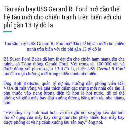
Tàu sân bay USS Gerard R. Ford mở đầu thế
hệ tàu mới cho chiến tranh trên biển với chi
phí gần 13 tỷ đô la
Tàu sân bay USS Gerard R. Ford mở đầu thế hệ tàu mới cho chiến
tranh trên biển với chi phí gần 13 tỷ đô la
Bà Susan Ford Bales đã làm lễ đặt tên cho chiến hạm mang tên cha
mình, cố Tổng thống Gerald Ford. Với trọng tải 100.000 tấn và
được đóng với phí tổn gần 13 tỉ đô la, chiếc
USS Gerard R Ford
mở đầu một chương mới trong chiến tranh trên biển.
Ông Rolf Bartschi, quản lý dự án, hướng dẫn phóng viên Đài
VOA đi một vòng và giải thích điểm đặc trưng mới nhất của tàu là
phụ thuộc vào năng lượng điện từ hơn là hơi nước, để có thể
phóng và giúp máy bay đáp xuống đường băng trên tàu nhẹ nhàng
hơn.
“Hệ thống này linh hoạt hơn, và tôi nghĩ nói sẽ giúp kéo dài tuổi
thọ sử dụng của máy bay cũng như cho phép nhiều loại máy bay
được phóng đi và hạ cánh xuống tàu sân bay,” ông nói.