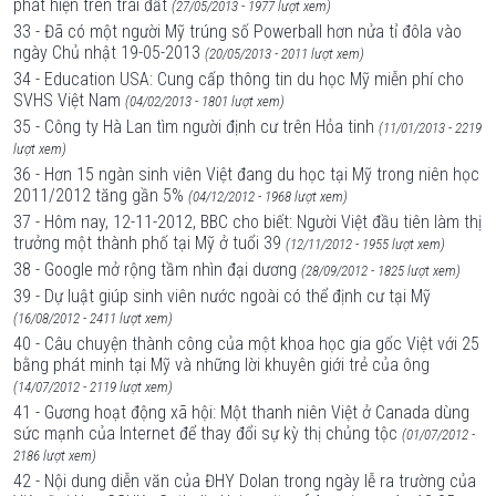
phát hiện trên trái đất
(27/05/2013 - 1977 lượt xem)
33 - Đã có một người Mỹ trúng số Powerball hơn nửa tỉ đôla vào
ngày Chủ nhật 19-05-2013
(20/05/2013 - 2011 lượt xem)
34 - Education USA: Cung cấp thông tin du học Mỹ miễn phí cho
SVHS Việt Nam
(04/02/2013 - 1801 lượt xem)
35 - Công ty Hà Lan tìm người định cư trên Hỏa tinh
(11/01/2013 - 2219
lượt xem)
36 - Hơn 15 ngàn sinh viên Việt đang du học tại Mỹ trong niên học
2011/2012 tăng gần 5%
(04/12/2012 - 1968 lượt xem)
37 - Hôm nay, 12-11-2012, BBC cho biết: Người Việt đầu tiên làm thị
trưởng một thành phố tại Mỹ ở tuổi 39
(12/11/2012 - 1955 lượt xem)
38 - Google mở rộng tầm nhìn đại dương
(28/09/2012 - 1825 lượt xem)
39 - Dự luật giúp sinh viên nước ngoài có thể định cư tại Mỹ
(16/08/2012 - 2411 lượt xem)
40 - Câu chuyện thành công của một khoa học gia gốc Việt với 25
bằng phát minh tại Mỹ và những lời khuyên giới trẻ của ông
(14/07/2012 - 2119 lượt xem)
41 - Gương hoạt động xã hội: Một thanh niên Việt ở Canada dùng
sức mạnh của Internet để thay đổi sự kỳ thị chủng tộc
(01/07/2012 -
2186 lượt xem)
42 - Nội dung diễn văn của ĐHY Dolan trong ngày lễ ra trường của