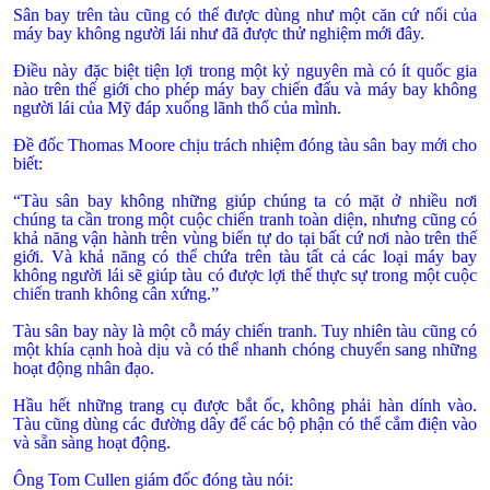
Sân bay trên tàu cũng có thể được dùng như một căn cứ nổi của
máy bay không người lái như đã được thử nghiệm mới đây.
Điều này đặc biệt tiện lợi trong một kỷ nguyên mà có ít quốc gia
nào trên thế giới cho phép máy bay chiến đấu và máy bay không
người lái của Mỹ đáp xuống lãnh thổ của mình.
Đề đốc Thomas Moore chịu trách nhiệm đóng tàu sân bay mới cho
biết:
“Tàu sân bay không những giúp chúng ta có mặt ở nhiều nơi
chúng ta cần trong một cuộc chiến tranh toàn diện, nhưng cũng có
khả năng vận hành trên vùng biển tự do tại bất cứ nơi nào trên thế
giới. Và khả năng có thể chứa trên tàu tất cả các loại máy bay
không người lái sẽ giúp tàu có được lợi thế thực sự trong một cuộc
chiến tranh không cân xứng.”
Tàu sân bay này là một cỗ máy chiến tranh. Tuy nhiên tàu cũng có
một khía cạnh hoà dịu và có thể nhanh chóng chuyển sang những
hoạt động nhân đạo.
Hầu hết những trang cụ được bắt ốc, không phải hàn dính vào.
Tàu cũng dùng các đường dây để các bộ phận có thể cắm điện vào
và sẵn sàng hoạt động.
Ông Tom Cullen giám đốc đóng tàu nói: