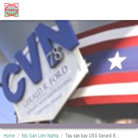
Home
Nội San Liên Nghĩa
Tàu sân bay USS Gerard R....