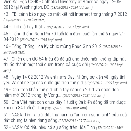
Viện Đại Học CGHK - Catholic University of America ngày 12-05-
2012 tại Washington, DC
(18/05/2012 - 2034 lượt xem)
43 - FBI cảnh báo nguy cơ mất kết nối Internet trong tháng 7-2012
(03/05/2012 - 1970 lượt xem)
44 - Thịt giả hay thật ?
(24/04/2012 - 1937 lượt xem)
45 - Tổng thống Nam Phi 70 tuổi làm đám cưới lần thứ 6 ngày 21-
04-2012
(23/04/2012 - 1916 lượt xem)
46 - Tổng Thống Hoa Kỳ chúc mừng Phục Sinh 2012
(08/04/2012 -
2018 lượt xem)
47 - Chiến dịch QC 54 triệu đô để giữ cho thiếu niên không tập hút
thuốc thành một thói quen trong cả cuộc đời
(19/03/2012 - 1832 lượt
xem)
48 - Ngày 14-02-2012 Valentine*s Day: Những sự kiện về ngày tình
yêu Valentine tại các quốc gia trên thế giới
(13/02/2012 - 1979 lượt xem)
49 - Dân trên khắp thế giới chia tay năm cũ 2011 và chào đón
năm mới 2012 trong Hy Vọng...
(02/01/2012 - 2031 lượt xem)
50 - Cha Việt mất con chưa đầy 1 tuổi giữa biển đông đã tìm được
khi con 34 tuổi ở Thái
(28/12/2011 - 1849 lượt xem)
51 - NASA: Tìm ra trái đất thứ hai như “anh em song sinh” của quả
đất chúng ta hiện đang sống
(22/12/2011 - 2917 lượt xem)
52 - NASA: Có dấu hiệu có sự sống trên Hỏa Tinh
(17/12/2011 - 1866