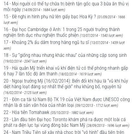
14 - Mọi người có thể tự chữa trị bệnh tận gốc qua 3 bữa ăn thú vị
mỗi ngày
(14/09/2014 - 1684 lượt xem)
15 - Đề nghị in hình phụ nữ lên giấy bạc Hoa Kỳ ?
(01/09/2014 - 1666
lượt xem)
16 - Đại học Cambridge ở Anh: 1 trong 25 người trưởng thành
nghiện tình dục như nghiện thuốc phiện
(13/07/2014 - 1540 lượt xem)
17 - Khoảng 2% ấu dâm trong hàng ngũ tu sĩ
(13/07/2014 - 1439 lượt
xem)
18 - Sự “giống nhau nhưng khác nhau” của những cặp song sinh
(19/02/2014 - 2047 lượt xem)
19 - Hải quân Mỹ triển khai vũ khí điện tử có thể phóng nhanh gấp
6 hay 7 lần tốc độ âm thanh
(18/02/2014 - 1619 lượt xem)
20 - Ngoại trưởng Mỹ (16/02/2014): Biến đổi khí hậu là “vũ khí hủy
diệt hàng loạt đáng sợ nhất thế giới” như khủng bố, nguyên tử
(16/02/2014 - 2125 lượt xem)
21 - Đờn ca tài tử Nam Bộ TK 19 của Việt Nam được UNESCO công
nhận là di sản văn hóa của nhân loại
(09/12/2013 - 1712 lượt xem)
22 - Hỏa tiễn Tomahawk
(05/10/2013 - 1882 lượt xem)
23 - Lần đầu tiên Đại học Toronto khám phá ra được một loài cá
phát ra điện lực tại vùng đông bắc Nam Mỹ
(28/09/2013 - 1696 lượt xem)
24 - Nam Triều Tiên sẽ xây nhà chọc trời "vô hình" đầu tiên trên