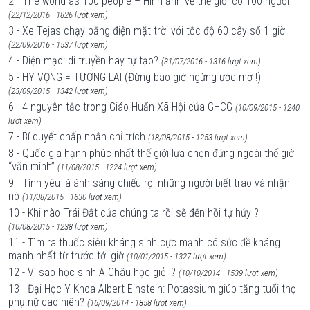
2 - The world as 100 people – Hình ảnh về thế giới có 100 người
(22/12/2016 - 1826 lượt xem)
3 - Xe Tejas chạy bằng điện mặt trời với tốc độ 60 cây số 1 giờ
(22/09/2016 - 1537 lượt xem)
4 - Diện mạo: di truyền hay tự tạo?
(31/07/2016 - 1316 lượt xem)
5 - HY VỌNG = TƯƠNG LAI (Đừng bao giờ ngừng ước mơ !)
(23/09/2015 - 1342 lượt xem)
6 - 4 nguyên tắc trong Giáo Huấn Xã Hội của GHCG
(10/09/2015 - 1240
lượt xem)
7 - Bí quyết chấp nhận chỉ trích
(18/08/2015 - 1253 lượt xem)
8 - Quốc gia hạnh phúc nhất thế giới lựa chọn đứng ngoài thế giới
“văn minh”
(11/08/2015 - 1224 lượt xem)
9 - Tình yêu là ánh sáng chiếu rọi những người biết trao và nhận
nó
(11/08/2015 - 1630 lượt xem)
10 - Khi nào Trái Đất của chúng ta rồi sẽ đến hồi tự hủy ?
(10/08/2015 - 1238 lượt xem)
11 - Tìm ra thuốc siêu kháng sinh cực mạnh có sức đề kháng
mạnh nhất từ trước tới giờ
(10/01/2015 - 1327 lượt xem)
12 - Vì sao học sinh Á Châu học giỏi ?
(10/10/2014 - 1539 lượt xem)
13 - Đại Học Y Khoa Albert Einstein: Potassium giúp tăng tuổi thọ
phụ nữ cao niên?
(16/09/2014 - 1858 lượt xem)