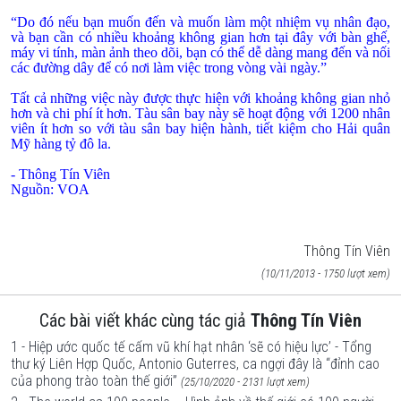
“Do đó nếu bạn muốn đến và muốn làm một nhiệm vụ nhân đạo,
và bạn cần có nhiều khoảng không gian hơn tại đây với bàn ghế,
máy vi tính, màn ảnh theo dõi, bạn có thể dễ dàng mang đến và nối
các đường dây để có nơi làm việc trong vòng vài ngày.”
Tất cả những việc này được thực hiện với khoảng không gian nhỏ
hơn và chi phí ít hơn. Tàu sân bay này sẽ hoạt động với 1200 nhân
viên ít hơn so với tàu sân bay hiện hành, tiết kiệm cho Hải quân
Mỹ hàng tỷ đô la.
- Thông Tín Viên
Nguồn: VOA
Thông Tín Viên
(10/11/2013 - 1750 lượt xem)
Các bài viết khác cùng tác giả
Thông Tín Viên
1 - Hiệp ước quốc tế cấm vũ khí hạt nhân ‘sẽ có hiệu lực’ - Tổng
thư ký Liên Hợp Quốc, Antonio Guterres, ca ngợi đây là “đỉnh cao
của phong trào toàn thế giới”
(25/10/2020 - 2131 lượt xem)