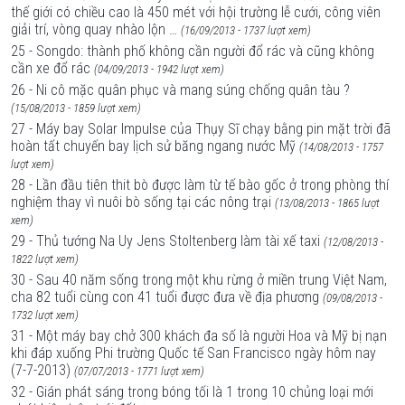
thế giới có chiều cao là 450 mét với hội trường lễ cưới, công viên
giải trí, vòng quay nhào lộn …
(16/09/2013 - 1737 lượt xem)
25 - Songdo: thành phố không cần người đổ rác và cũng không
cần xe đổ rác
(04/09/2013 - 1942 lượt xem)
26 - Ni cô mặc quân phục và mang súng chống quân tàu ?
(15/08/2013 - 1859 lượt xem)
27 - Máy bay Solar Impulse của Thụy Sĩ chạy bằng pin mặt trời đã
hoàn tất chuyến bay lịch sử băng ngang nước Mỹ
(14/08/2013 - 1757
lượt xem)
28 - Lần đầu tiên thit bò được làm từ tế bào gốc ở trong phòng thí
nghiệm thay vì nuôi bò sống tại các nông trại
(13/08/2013 - 1865 lượt
xem)
29 - Thủ tướng Na Uy Jens Stoltenberg làm tài xế taxi
(12/08/2013 -
1822 lượt xem)
30 - Sau 40 năm sống trong một khu rừng ở miền trung Việt Nam,
cha 82 tuổi cùng con 41 tuổi được đưa về địa phương
(09/08/2013 -
1732 lượt xem)
31 - Một máy bay chở 300 khách đa số là người Hoa và Mỹ bị nạn
khi đáp xuống Phi trường Quốc tế San Francisco ngày hôm nay
(7-7-2013)
(07/07/2013 - 1771 lượt xem)
32 - Gián phát sáng trong bóng tối là 1 trong 10 chủng loại mới