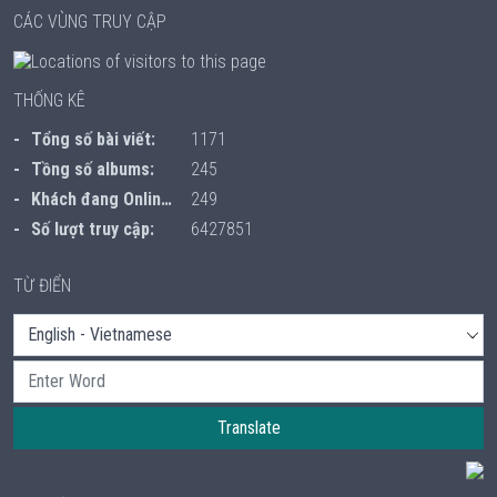
CÁC VÙNG TRUY CẬP
THỐNG KÊ
Tổng số bài viết:
1171
Tồng số albums:
245
Khách đang Online:
249
Số lượt truy cập:
6427851
TỪ ĐIỂN
Translate