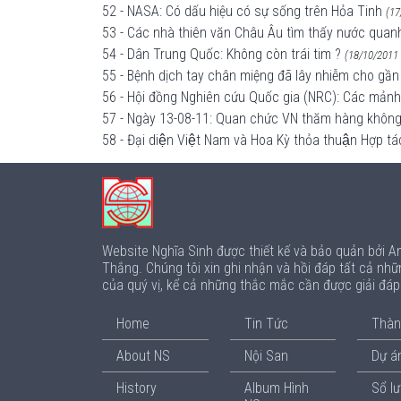
52 - NASA: Có dấu hiệu có sự sống trên Hỏa Tinh
(17
53 - Các nhà thiên văn Châu Âu tìm thấy nước quan
54 - Dân Trung Quốc: Không còn trái tim ?
(18/10/2011 
55 - Bệnh dịch tay chân miệng đã lây nhiễm cho gần
56 - Hội đồng Nghiên cứu Quốc gia (NRC): Các mản
57 - Ngày 13-08-11: Quan chức VN thăm hàng không mẫ
58 - Đại diện Việt Nam và Hoa Kỳ thỏa thuận Hợp t
Website Nghĩa Sinh được thiết kế và bảo quản bởi 
Thắng. Chúng tôi xin ghi nhận và hồi đáp tất cả nhữ
của quý vị, kể cả những thắc mắc cần được giải đá
Home
Tin Tức
Thàn
About NS
Nội San
Dự án
History
Album Hình
Sổ l