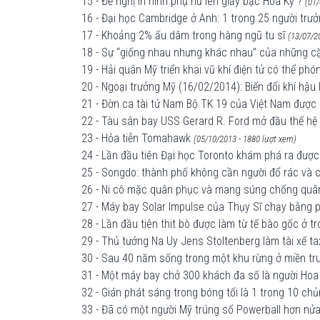
15 - Đề nghị in hình phụ nữ lên giấy bạc Hoa Kỳ ?
(01/
16 - Đại học Cambridge ở Anh: 1 trong 25 người trư
17 - Khoảng 2% ấu dâm trong hàng ngũ tu sĩ
(13/07/2
18 - Sự “giống nhau nhưng khác nhau” của những c
19 - Hải quân Mỹ triển khai vũ khí điện tử có thể p
20 - Ngoại trưởng Mỹ (16/02/2014): Biến đổi khí hậu 
21 - Đờn ca tài tử Nam Bộ TK 19 của Việt Nam được
22 - Tàu sân bay USS Gerard R. Ford mở đầu thế hệ t
23 - Hỏa tiễn Tomahawk
(05/10/2013 - 1880 lượt xem)
24 - Lần đầu tiên Đại học Toronto khám phá ra được
25 - Songdo: thành phố không cần người đổ rác và 
26 - Ni cô mặc quân phục và mang súng chống quâ
27 - Máy bay Solar Impulse của Thụy Sĩ chạy bằng p
28 - Lần đầu tiên thit bò được làm từ tế bào gốc ở t
29 - Thủ tướng Na Uy Jens Stoltenberg làm tài xế ta
30 - Sau 40 năm sống trong một khu rừng ở miền tru
31 - Một máy bay chở 300 khách đa số là người Hoa
32 - Gián phát sáng trong bóng tối là 1 trong 10 chủn
33 - Đã có một người Mỹ trúng số Powerball hơn nửa