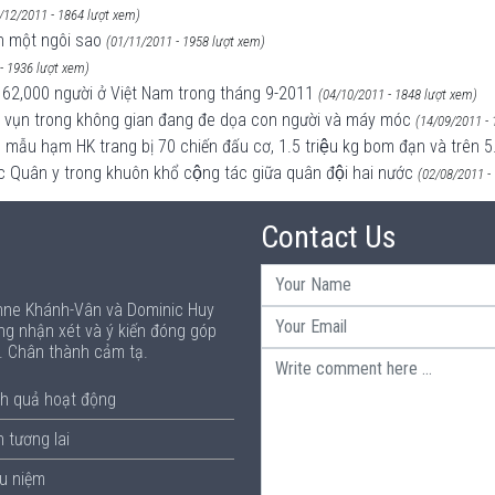
/12/2011 - 1864 lượt xem)
h một ngôi sao
(01/11/2011 - 1958 lượt xem)
- 1936 lượt xem)
 62,000 người ở Việt Nam trong tháng 9-2011
(04/10/2011 - 1848 lượt xem)
h vụn trong không gian đang đe dọa con người và máy móc
(14/09/2011 - 
u hạm HK trang bị 70 chiến đấu cơ, 1.5 triệu kg bom đạn và trên 5.
ác Quân y trong khuôn khổ cộng tác giữa quân đội hai nước
(02/08/2011 -
Contact Us
Anne Khánh-Vân và Dominic Huy
ng nhận xét và ý kiến đóng góp
p. Chân thành cảm tạ.
h quả hoạt động
 tương lai
ưu niệm