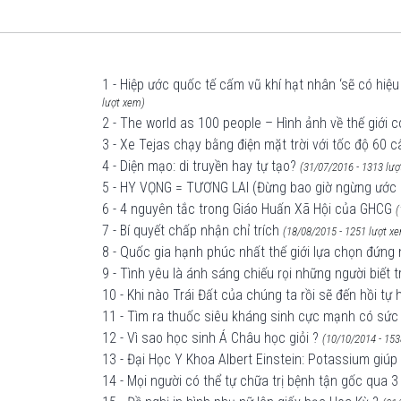
1 - Hiệp ước quốc tế cấm vũ khí hạt nhân ‘sẽ có hiệu
lượt xem)
2 - The world as 100 people – Hình ảnh về thế giới 
3 - Xe Tejas chạy bằng điện mặt trời với tốc độ 60 c
4 - Diện mạo: di truyền hay tự tạo?
(31/07/2016 - 1313 lư
5 - HY VỌNG = TƯƠNG LAI (Đừng bao giờ ngừng ước 
6 - 4 nguyên tắc trong Giáo Huấn Xã Hội của GHCG
(
7 - Bí quyết chấp nhận chỉ trích
(18/08/2015 - 1251 lượt x
8 - Quốc gia hạnh phúc nhất thế giới lựa chọn đứng n
9 - Tình yêu là ánh sáng chiếu rọi những người biết 
10 - Khi nào Trái Đất của chúng ta rồi sẽ đến hồi tự 
11 - Tìm ra thuốc siêu kháng sinh cực mạnh có sức 
12 - Vì sao học sinh Á Châu học giỏi ?
(10/10/2014 - 153
13 - Đại Học Y Khoa Albert Einstein: Potassium giúp
14 - Mọi người có thể tự chữa trị bệnh tận gốc qua 3