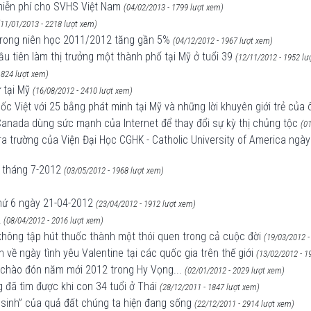
miễn phí cho SVHS Việt Nam
(04/02/2013 - 1799 lượt xem)
(11/01/2013 - 2218 lượt xem)
 trong niên học 2011/2012 tăng gần 5%
(04/12/2012 - 1967 lượt xem)
ầu tiên làm thị trưởng một thành phố tại Mỹ ở tuổi 39
(12/11/2012 - 1952 lư
1824 lượt xem)
 tại Mỹ
(16/08/2012 - 2410 lượt xem)
c Việt với 25 bằng phát minh tại Mỹ và những lời khuyên giới trẻ của 
 Canada dùng sức mạnh của Internet để thay đổi sự kỳ thị chủng tộc
(0
ra trường của Viện Đại Học CGHK - Catholic University of America ngà
g tháng 7-2012
(03/05/2012 - 1968 lượt xem)
thứ 6 ngày 21-04-2012
(23/04/2012 - 1912 lượt xem)
2
(08/04/2012 - 2016 lượt xem)
n không tập hút thuốc thành một thói quen trong cả cuộc đời
(19/03/2012 -
về ngày tình yêu Valentine tại các quốc gia trên thế giới
(13/02/2012 - 1
à chào đón năm mới 2012 trong Hy Vọng...
(02/01/2012 - 2029 lượt xem)
g đã tìm được khi con 34 tuổi ở Thái
(28/12/2011 - 1847 lượt xem)
g sinh” của quả đất chúng ta hiện đang sống
(22/12/2011 - 2914 lượt xem)