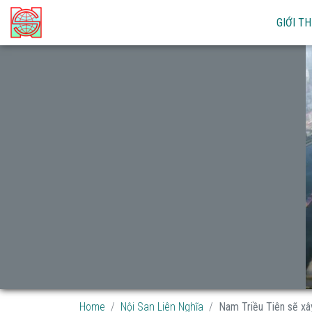
GIỚI TH
Home
Nội San Liên Nghĩa
Nam Triều Tiên sẽ xây