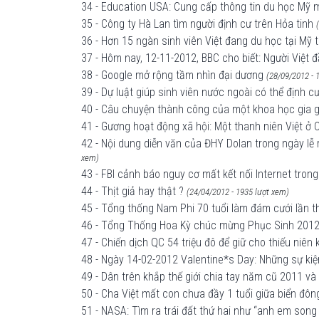
34 - Education USA: Cung cấp thông tin du học Mỹ 
35 - Công ty Hà Lan tìm người định cư trên Hỏa tinh
36 - Hơn 15 ngàn sinh viên Việt đang du học tại Mỹ
37 - Hôm nay, 12-11-2012, BBC cho biết: Người Việt đ
38 - Google mở rộng tầm nhìn đại dương
(28/09/2012 - 
39 - Dự luật giúp sinh viên nước ngoài có thể định cư
40 - Câu chuyện thành công của một khoa học gia gố
41 - Gương hoạt động xã hội: Một thanh niên Việt ở
42 - Nội dung diễn văn của ĐHY Dolan trong ngày lễ 
xem)
43 - FBI cảnh báo nguy cơ mất kết nối Internet tron
44 - Thịt giả hay thật ?
(24/04/2012 - 1935 lượt xem)
45 - Tổng thống Nam Phi 70 tuổi làm đám cưới lần 
46 - Tổng Thống Hoa Kỳ chúc mừng Phục Sinh 201
47 - Chiến dịch QC 54 triệu đô để giữ cho thiếu niê
48 - Ngày 14-02-2012 Valentine*s Day: Những sự kiện 
49 - Dân trên khắp thế giới chia tay năm cũ 2011 v
50 - Cha Việt mất con chưa đầy 1 tuổi giữa biển đôn
51 - NASA: Tìm ra trái đất thứ hai như “anh em son