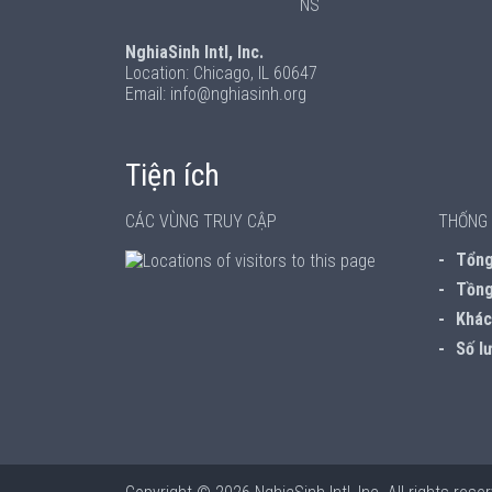
NS
NghiaSinh Intl, Inc.
Location: Chicago, IL 60647
Email: info@nghiasinh.org
Tiện ích
CÁC VÙNG TRUY CẬP
THỐNG 
Tổng 
Tồng
Khách
Số lư