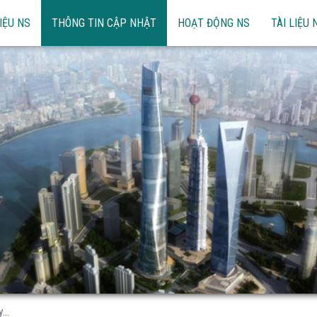
IỆU NS
THÔNG TIN CẬP NHẬT
HOẠT ĐỘNG NS
TÀI LIỆU 
...