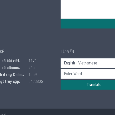
KÊ
TỪ ĐIỂN
số bài viết:
1171
 số albums:
245
 đang Online:
1559
ợt truy cập:
6423806
Translate