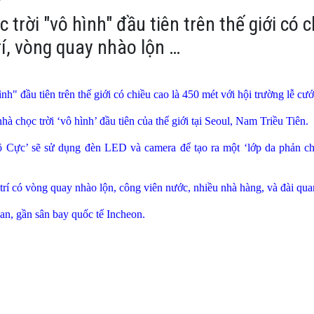
trời "vô hình" đầu tiên trên thế giới có 
trí, vòng quay nhào lộn …
h" đầu tiên trên thế giới có chiều cao là 450 mét với hội trường lễ cư
à chọc trời ‘vô hình’ đầu tiên của thế giới tại
Seoul
, Nam Triều Tiên.
Cực’ sẽ sử dụng đèn LED và camera để tạo ra một ‘lớp da phản chi
trí có vòng quay nhào lộn, công viên nước, nhiều nhà hàng, và đài quan
n, gần sân bay quốc tế Incheon.