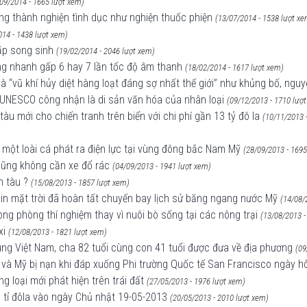
09/2014 - 1665 lượt xem)
ởng thành nghiện tình dục như nghiện thuốc phiện
(13/07/2014 - 1538 lượt xe
014 - 1438 lượt xem)
ặp song sinh
(19/02/2014 - 2046 lượt xem)
hóng nhanh gấp 6 hay 7 lần tốc độ âm thanh
(18/02/2014 - 1617 lượt xem)
là “vũ khí hủy diệt hàng loạt đáng sợ nhất thế giới” như khủng bố, nguy
 UNESCO công nhận là di sản văn hóa của nhân loại
(09/12/2013 - 1710 lượ
àu mới cho chiến tranh trên biển với chi phí gần 13 tỷ đô la
(10/11/2013 
 một loài cá phát ra điện lực tại vùng đông bắc Nam Mỹ
(28/09/2013 - 1695
cũng không cần xe đổ rác
(04/09/2013 - 1941 lượt xem)
n tàu ?
(15/08/2013 - 1857 lượt xem)
in mặt trời đã hoàn tất chuyến bay lịch sử băng ngang nước Mỹ
(14/08/
rong phòng thí nghiệm thay vì nuôi bò sống tại các nông trại
(13/08/2013 -
xi
(12/08/2013 - 1821 lượt xem)
ng Việt Nam, cha 82 tuổi cùng con 41 tuổi được đưa về địa phương
(09
 và Mỹ bị nạn khi đáp xuống Phi trường Quốc tế San Francisco ngày h
g loại mới phát hiện trên trái đất
(27/05/2013 - 1976 lượt xem)
 tỉ đôla vào ngày Chủ nhật 19-05-2013
(20/05/2013 - 2010 lượt xem)