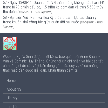
57 - Ngày 13-08-11: Quan chức VN thăm hàng không mẫu hạm HK
trang bị 70 chiến đấu cơ, 1.5 triệu kg bom đạn và trên 5.500 thủy
thủ đoàn
(13/08/2011 - 1973 lượt xem)
58 - Đại diện Việt Nam và Hoa Kỳ thỏa thuận Hợp tác Quân y
trong khuôn khổ cộng tác giữa quân đội hai nước
(02/08/2011 - 1925
lượt xem)
Website Nghĩa Sinh được thiết kế và bảo quản bởi Anne Khánh-
Vân và Dominic Huy Thắng. Chúng tôi xin ghi nhận và hồi đáp tất
cả những nhận xét và ý kiến đóng góp của quý vị, kể cả những
thắc mắc cần được giải đáp. Chân thành cảm tạ.
Home
About NS
History
Tin Tức