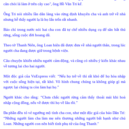
căn chòi lá làm ở trên cây cao", ông Hồ Văn Tri kể.
Ông Tri nói nhiều lần dân làng vào rừng định khuyên cha và anh trở về nhà
nhưng hễ thấy người lạ là họ lẩn trốn rất nhanh.
Báo chí trong nước nói hai cha con đã tự chế nhiều dụng cụ để săn bắt thú
rừng, sống cuộc đời hoang dã.
Theo tờ Thanh Niên, ông Loan hiện đã được đưa về nhà người thân, trong lúc
người cha đang được giữ trong bệnh viện.
Câu chuyện khiến nhiều người cảm động, và cũng có nhiều ý kiến khác nhau
về tương lai cho hai người.
Một độc giả của VnExpress viết: “Nếu họ trở về thì rất khó để họ hòa nhập
với cuộc sống hiện tại, rất khó. Vô hình chung chúng ta không giúp gì mà
ngược lại chúng ta còn làm hại họ.”
Người khác cho rằng: “Chưa chắc người rừng cảm thấy thoải mái khi hoà
nhập cộng đồng, nếu về được thì họ về lâu rồi.”
Đa phần đều tỏ vẻ ngưỡng mộ tình cha con, như một độc giả của báo Dân Trí:
“Những người làm cha làm mẹ nên thương những người bất hạnh như chú
Loan. Những người con nên biết tình phụ tử của ông Thanh."