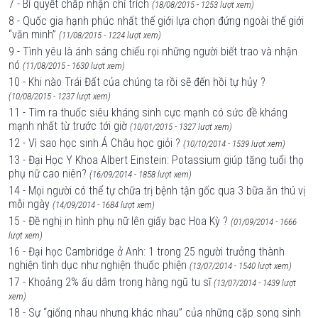
7 - Bí quyết chấp nhận chỉ trích
(18/08/2015 - 1253 lượt xem)
8 - Quốc gia hạnh phúc nhất thế giới lựa chọn đứng ngoài thế giới
“văn minh”
(11/08/2015 - 1224 lượt xem)
9 - Tình yêu là ánh sáng chiếu rọi những người biết trao và nhận
nó
(11/08/2015 - 1630 lượt xem)
10 - Khi nào Trái Đất của chúng ta rồi sẽ đến hồi tự hủy ?
(10/08/2015 - 1237 lượt xem)
11 - Tìm ra thuốc siêu kháng sinh cực mạnh có sức đề kháng
mạnh nhất từ trước tới giờ
(10/01/2015 - 1327 lượt xem)
12 - Vì sao học sinh Á Châu học giỏi ?
(10/10/2014 - 1539 lượt xem)
13 - Đại Học Y Khoa Albert Einstein: Potassium giúp tăng tuổi thọ
phụ nữ cao niên?
(16/09/2014 - 1858 lượt xem)
14 - Mọi người có thể tự chữa trị bệnh tận gốc qua 3 bữa ăn thú vị
mỗi ngày
(14/09/2014 - 1684 lượt xem)
15 - Đề nghị in hình phụ nữ lên giấy bạc Hoa Kỳ ?
(01/09/2014 - 1666
lượt xem)
16 - Đại học Cambridge ở Anh: 1 trong 25 người trưởng thành
nghiện tình dục như nghiện thuốc phiện
(13/07/2014 - 1540 lượt xem)
17 - Khoảng 2% ấu dâm trong hàng ngũ tu sĩ
(13/07/2014 - 1439 lượt
xem)
18 - Sự “giống nhau nhưng khác nhau” của những cặp song sinh