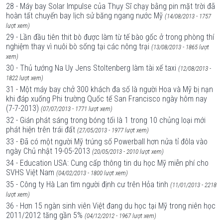
28 - Máy bay Solar Impulse của Thụy Sĩ chạy bằng pin mặt trời đã
hoàn tất chuyến bay lịch sử băng ngang nước Mỹ
(14/08/2013 - 1757
lượt xem)
29 - Lần đầu tiên thit bò được làm từ tế bào gốc ở trong phòng thí
nghiệm thay vì nuôi bò sống tại các nông trại
(13/08/2013 - 1865 lượt
xem)
30 - Thủ tướng Na Uy Jens Stoltenberg làm tài xế taxi
(12/08/2013 -
1822 lượt xem)
31 - Một máy bay chở 300 khách đa số là người Hoa và Mỹ bị nạn
khi đáp xuống Phi trường Quốc tế San Francisco ngày hôm nay
(7-7-2013)
(07/07/2013 - 1771 lượt xem)
32 - Gián phát sáng trong bóng tối là 1 trong 10 chủng loại mới
phát hiện trên trái đất
(27/05/2013 - 1977 lượt xem)
33 - Đã có một người Mỹ trúng số Powerball hơn nửa tỉ đôla vào
ngày Chủ nhật 19-05-2013
(20/05/2013 - 2010 lượt xem)
34 - Education USA: Cung cấp thông tin du học Mỹ miễn phí cho
SVHS Việt Nam
(04/02/2013 - 1800 lượt xem)
35 - Công ty Hà Lan tìm người định cư trên Hỏa tinh
(11/01/2013 - 2218
lượt xem)
36 - Hơn 15 ngàn sinh viên Việt đang du học tại Mỹ trong niên học
2011/2012 tăng gần 5%
(04/12/2012 - 1967 lượt xem)