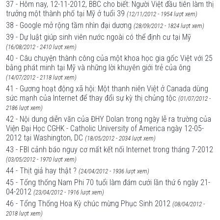
37 - Hôm nay, 12-11-2012, BBC cho biết: Người Việt đầu tiên làm thị
trưởng một thành phố tại Mỹ ở tuổi 39
(12/11/2012 - 1954 lượt xem)
38 - Google mở rộng tầm nhìn đại dương
(28/09/2012 - 1824 lượt xem)
39 - Dự luật giúp sinh viên nước ngoài có thể định cư tại Mỹ
(16/08/2012 - 2410 lượt xem)
40 - Câu chuyện thành công của một khoa học gia gốc Việt với 25
bằng phát minh tại Mỹ và những lời khuyên giới trẻ của ông
(14/07/2012 - 2118 lượt xem)
41 - Gương hoạt động xã hội: Một thanh niên Việt ở Canada dùng
sức mạnh của Internet để thay đổi sự kỳ thị chủng tộc
(01/07/2012 -
2186 lượt xem)
42 - Nội dung diễn văn của ĐHY Dolan trong ngày lễ ra trường của
Viện Đại Học CGHK - Catholic University of America ngày 12-05-
2012 tại Washington, DC
(18/05/2012 - 2034 lượt xem)
43 - FBI cảnh báo nguy cơ mất kết nối Internet trong tháng 7-2012
(03/05/2012 - 1970 lượt xem)
44 - Thịt giả hay thật ?
(24/04/2012 - 1936 lượt xem)
45 - Tổng thống Nam Phi 70 tuổi làm đám cưới lần thứ 6 ngày 21-
04-2012
(23/04/2012 - 1916 lượt xem)
46 - Tổng Thống Hoa Kỳ chúc mừng Phục Sinh 2012
(08/04/2012 -
2018 lượt xem)