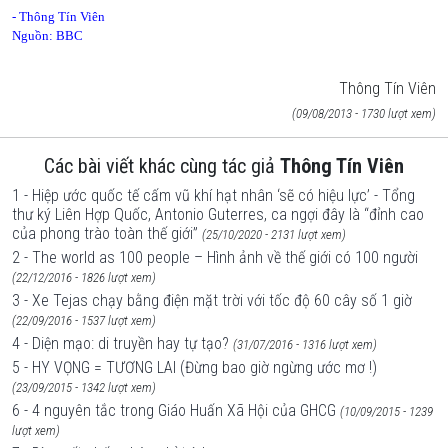
- Thông Tín Viên
Nguồn: BBC
Thông Tín Viên
(09/08/2013 - 1730 lượt xem)
Các bài viết khác cùng tác giả
Thông Tín Viên
1 - Hiệp ước quốc tế cấm vũ khí hạt nhân ‘sẽ có hiệu lực’ - Tổng
thư ký Liên Hợp Quốc, Antonio Guterres, ca ngợi đây là “đỉnh cao
của phong trào toàn thế giới”
(25/10/2020 - 2131 lượt xem)
2 - The world as 100 people – Hình ảnh về thế giới có 100 người
(22/12/2016 - 1826 lượt xem)
3 - Xe Tejas chạy bằng điện mặt trời với tốc độ 60 cây số 1 giờ
(22/09/2016 - 1537 lượt xem)
4 - Diện mạo: di truyền hay tự tạo?
(31/07/2016 - 1316 lượt xem)
5 - HY VỌNG = TƯƠNG LAI (Đừng bao giờ ngừng ước mơ !)
(23/09/2015 - 1342 lượt xem)
6 - 4 nguyên tắc trong Giáo Huấn Xã Hội của GHCG
(10/09/2015 - 1239
lượt xem)