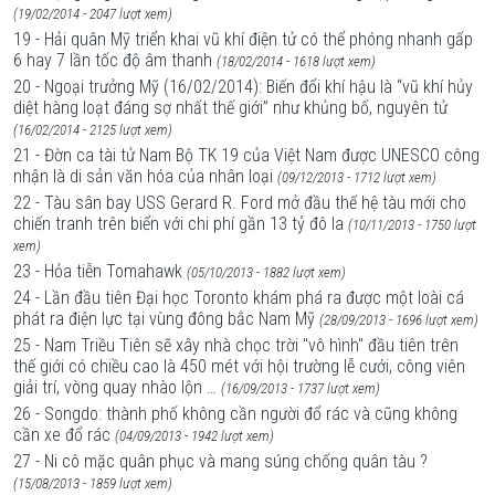
(19/02/2014 - 2047 lượt xem)
19 - Hải quân Mỹ triển khai vũ khí điện tử có thể phóng nhanh gấp
6 hay 7 lần tốc độ âm thanh
(18/02/2014 - 1618 lượt xem)
20 - Ngoại trưởng Mỹ (16/02/2014): Biến đổi khí hậu là “vũ khí hủy
diệt hàng loạt đáng sợ nhất thế giới” như khủng bố, nguyên tử
(16/02/2014 - 2125 lượt xem)
21 - Đờn ca tài tử Nam Bộ TK 19 của Việt Nam được UNESCO công
nhận là di sản văn hóa của nhân loại
(09/12/2013 - 1712 lượt xem)
22 - Tàu sân bay USS Gerard R. Ford mở đầu thế hệ tàu mới cho
chiến tranh trên biển với chi phí gần 13 tỷ đô la
(10/11/2013 - 1750 lượt
xem)
23 - Hỏa tiễn Tomahawk
(05/10/2013 - 1882 lượt xem)
24 - Lần đầu tiên Đại học Toronto khám phá ra được một loài cá
phát ra điện lực tại vùng đông bắc Nam Mỹ
(28/09/2013 - 1696 lượt xem)
25 - Nam Triều Tiên sẽ xây nhà chọc trời "vô hình" đầu tiên trên
thế giới có chiều cao là 450 mét với hội trường lễ cưới, công viên
giải trí, vòng quay nhào lộn …
(16/09/2013 - 1737 lượt xem)
26 - Songdo: thành phố không cần người đổ rác và cũng không
cần xe đổ rác
(04/09/2013 - 1942 lượt xem)
27 - Ni cô mặc quân phục và mang súng chống quân tàu ?
(15/08/2013 - 1859 lượt xem)