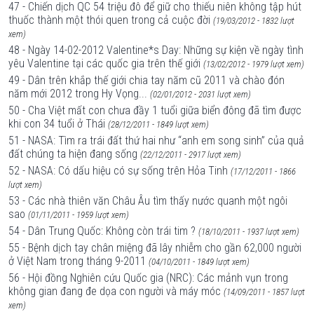
47 - Chiến dịch QC 54 triệu đô để giữ cho thiếu niên không tập hút
thuốc thành một thói quen trong cả cuộc đời
(19/03/2012 - 1832 lượt
xem)
48 - Ngày 14-02-2012 Valentine*s Day: Những sự kiện về ngày tình
yêu Valentine tại các quốc gia trên thế giới
(13/02/2012 - 1979 lượt xem)
49 - Dân trên khắp thế giới chia tay năm cũ 2011 và chào đón
năm mới 2012 trong Hy Vọng...
(02/01/2012 - 2031 lượt xem)
50 - Cha Việt mất con chưa đầy 1 tuổi giữa biển đông đã tìm được
khi con 34 tuổi ở Thái
(28/12/2011 - 1849 lượt xem)
51 - NASA: Tìm ra trái đất thứ hai như “anh em song sinh” của quả
đất chúng ta hiện đang sống
(22/12/2011 - 2917 lượt xem)
52 - NASA: Có dấu hiệu có sự sống trên Hỏa Tinh
(17/12/2011 - 1866
lượt xem)
53 - Các nhà thiên văn Châu Âu tìm thấy nước quanh một ngôi
sao
(01/11/2011 - 1959 lượt xem)
54 - Dân Trung Quốc: Không còn trái tim ?
(18/10/2011 - 1937 lượt xem)
55 - Bệnh dịch tay chân miệng đã lây nhiễm cho gần 62,000 người
ở Việt Nam trong tháng 9-2011
(04/10/2011 - 1849 lượt xem)
56 - Hội đồng Nghiên cứu Quốc gia (NRC): Các mảnh vụn trong
không gian đang đe dọa con người và máy móc
(14/09/2011 - 1857 lượt
xem)