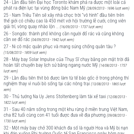
24 - Lần đầu tiên Đại học Toronto khám phá ra được một loài cá
phát ra điện lực tại vùng đông bắc Nam Mỹ
(28/09/2013 - 1696 lượt xem)
25 - Nam Triều Tiên sẽ xây nhà chọc trời "vô hình" đầu tiên trên
thế giới có chiều cao là 450 mét với hội trường lễ cưới, công viên
giải trí, vòng quay nhào lộn …
(16/09/2013 - 1737 lượt xem)
26 - Songdo: thành phố không cần người đổ rác và cũng không
cần xe đổ rác
(04/09/2013 - 1942 lượt xem)
27 - Ni cô mặc quân phục và mang súng chống quân tàu ?
(15/08/2013 - 1859 lượt xem)
28 - Máy bay Solar Impulse của Thụy Sĩ chạy bằng pin mặt trời đã
hoàn tất chuyến bay lịch sử băng ngang nước Mỹ
(14/08/2013 - 1757
lượt xem)
29 - Lần đầu tiên thit bò được làm từ tế bào gốc ở trong phòng thí
nghiệm thay vì nuôi bò sống tại các nông trại
(13/08/2013 - 1865 lượt
xem)
30 - Thủ tướng Na Uy Jens Stoltenberg làm tài xế taxi
(12/08/2013 -
1822 lượt xem)
31 - Sau 40 năm sống trong một khu rừng ở miền trung Việt Nam,
cha 82 tuổi cùng con 41 tuổi được đưa về địa phương
(09/08/2013 -
1730 lượt xem)
32 - Một máy bay chở 300 khách đa số là người Hoa và Mỹ bị nạn
khi đáp xuống Phi trường Quốc tế San Francisco ngày hôm nay