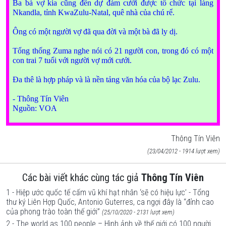
Ba bà vợ kia cũng đến dự đám cưới được tổ chức tại làng
Nkandla, tỉnh
KwaZulu-Natal
, quê nhà của chú rể.
Ông có một người vợ đã qua đời và một bà đã ly dị.
Tổng thống Zuma nghe nói có 21 người con, trong đó có một
con trai 7 tuổi với người vợ mới cưới.
Đa thê là hợp pháp và là nền tảng văn hóa của bộ lạc Zulu.
- Thông Tín Viên
Nguồn: VOA
|
Thông Tín Viên
(23/04/2012 - 1914 lượt xem)
Các bài viết khác cùng tác giả
Thông Tín Viên
1 - Hiệp ước quốc tế cấm vũ khí hạt nhân ‘sẽ có hiệu lực’ - Tổng
thư ký Liên Hợp Quốc, Antonio Guterres, ca ngợi đây là “đỉnh cao
của phong trào toàn thế giới”
(25/10/2020 - 2131 lượt xem)
2 - The world as 100 people – Hình ảnh về thế giới có 100 người