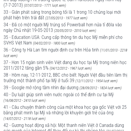
(7-7-2013)
(07/07/2013 - 1771 lượt xem)
33 - Gián phát sáng trong bóng tối là 1 trong 10 chủng loại mới
phát hiện trên trái đất
(27/05/2013 - 1977 lượt xem)
34 - Đã có một người Mỹ trúng số Powerball hơn nửa tỉ đôla vào
ngày Chủ nhật 19-05-2013
(20/05/2013 - 2010 lượt xem)
35 - Education USA: Cung cấp thông tin du học Mỹ miễn phí cho
SVHS Việt Nam
(04/02/2013 - 1800 lượt xem)
36 - Công ty Hà Lan tìm người định cư trên Hỏa tinh
(11/01/2013 - 2218
lượt xem)
37 - Hơn 15 ngàn sinh viên Việt đang du học tại Mỹ trong niên học
2011/2012 tăng gần 5%
(04/12/2012 - 1967 lượt xem)
38 - Hôm nay, 12-11-2012, BBC cho biết: Người Việt đầu tiên làm thị
trưởng một thành phố tại Mỹ ở tuổi 39
(12/11/2012 - 1954 lượt xem)
39 - Google mở rộng tầm nhìn đại dương
(28/09/2012 - 1824 lượt xem)
40 - Dự luật giúp sinh viên nước ngoài có thể định cư tại Mỹ
(16/08/2012 - 2410 lượt xem)
41 - Câu chuyện thành công của một khoa học gia gốc Việt với 25
bằng phát minh tại Mỹ và những lời khuyên giới trẻ của ông
(14/07/2012 - 2118 lượt xem)
42 - Gương hoạt động xã hội: Một thanh niên Việt ở Canada dùng
sức mạnh của Internet để thay đổi sự kỳ thị chủng tộc