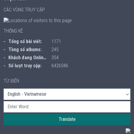
CÁC VÙNG TRUY CẬP
THỐNG KÊ
Tổng số bài viết:
1171
Tồng số albums:
245
Khách đang Online:
354
Số lượt truy cập:
6426586
TỪ ĐIỂN
Translate