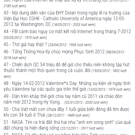
(01/07/2012 -
2185 lượt xem)
43 - Nội dung diễn văn của ĐHY Dolan trong ngày lễ ra trường của
Viện Đại Học CGHK - Catholic University of America ngày 12-05-
2012 tại Washington, DC
(18/05/2012 - 2033 lượt xem)
44 - FBI cảnh báo nguy cơ mất kết nối Internet trong tháng 7-2012
(03/05/2012 - 1970 lượt xem)
45 - Thịt giả hay thật ?
(24/04/2012 - 1936 lượt xem)
46 - Tổng Thống Hoa Kỳ chúc mừng Phục Sinh 2012
(08/04/2012 -
2018 lượt xem)
47 - Chiến dịch QC 54 triệu đô để giữ cho thiếu niên không tập hút
thuốc thành một thói quen trong cả cuộc đời
(19/03/2012 - 1832 lượt
xem)
48 - Ngày 14-02-2012 Valentine*s Day: Những sự kiện về ngày tình
yêu Valentine tại các quốc gia trên thế giới
(13/02/2012 - 1979 lượt xem)
49 - Dân trên khắp thế giới chia tay năm cũ 2011 và chào đón
năm mới 2012 trong Hy Vọng...
(02/01/2012 - 2030 lượt xem)
50 - Cha Việt mất con chưa đầy 1 tuổi giữa biển đông đã tìm được
khi con 34 tuổi ở Thái
(28/12/2011 - 1849 lượt xem)
51 - NASA: Tìm ra trái đất thứ hai như “anh em song sinh” của quả
đất chúng ta hiện đang sống
(22/12/2011 - 2917 lượt xem)