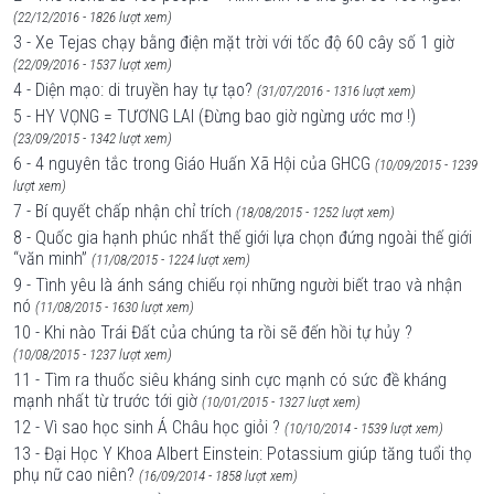
(22/12/2016 - 1826 lượt xem)
3 - Xe Tejas chạy bằng điện mặt trời với tốc độ 60 cây số 1 giờ
(22/09/2016 - 1537 lượt xem)
4 - Diện mạo: di truyền hay tự tạo?
(31/07/2016 - 1316 lượt xem)
5 - HY VỌNG = TƯƠNG LAI (Đừng bao giờ ngừng ước mơ !)
(23/09/2015 - 1342 lượt xem)
6 - 4 nguyên tắc trong Giáo Huấn Xã Hội của GHCG
(10/09/2015 - 1239
lượt xem)
7 - Bí quyết chấp nhận chỉ trích
(18/08/2015 - 1252 lượt xem)
8 - Quốc gia hạnh phúc nhất thế giới lựa chọn đứng ngoài thế giới
“văn minh”
(11/08/2015 - 1224 lượt xem)
9 - Tình yêu là ánh sáng chiếu rọi những người biết trao và nhận
nó
(11/08/2015 - 1630 lượt xem)
10 - Khi nào Trái Đất của chúng ta rồi sẽ đến hồi tự hủy ?
(10/08/2015 - 1237 lượt xem)
11 - Tìm ra thuốc siêu kháng sinh cực mạnh có sức đề kháng
mạnh nhất từ trước tới giờ
(10/01/2015 - 1327 lượt xem)
12 - Vì sao học sinh Á Châu học giỏi ?
(10/10/2014 - 1539 lượt xem)
13 - Đại Học Y Khoa Albert Einstein: Potassium giúp tăng tuổi thọ
phụ nữ cao niên?
(16/09/2014 - 1858 lượt xem)