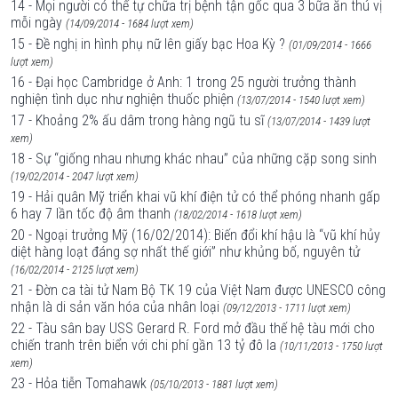
14 - Mọi người có thể tự chữa trị bệnh tận gốc qua 3 bữa ăn thú vị
mỗi ngày
(14/09/2014 - 1684 lượt xem)
15 - Đề nghị in hình phụ nữ lên giấy bạc Hoa Kỳ ?
(01/09/2014 - 1666
lượt xem)
16 - Đại học Cambridge ở Anh: 1 trong 25 người trưởng thành
nghiện tình dục như nghiện thuốc phiện
(13/07/2014 - 1540 lượt xem)
17 - Khoảng 2% ấu dâm trong hàng ngũ tu sĩ
(13/07/2014 - 1439 lượt
xem)
18 - Sự “giống nhau nhưng khác nhau” của những cặp song sinh
(19/02/2014 - 2047 lượt xem)
19 - Hải quân Mỹ triển khai vũ khí điện tử có thể phóng nhanh gấp
6 hay 7 lần tốc độ âm thanh
(18/02/2014 - 1618 lượt xem)
20 - Ngoại trưởng Mỹ (16/02/2014): Biến đổi khí hậu là “vũ khí hủy
diệt hàng loạt đáng sợ nhất thế giới” như khủng bố, nguyên tử
(16/02/2014 - 2125 lượt xem)
21 - Đờn ca tài tử Nam Bộ TK 19 của Việt Nam được UNESCO công
nhận là di sản văn hóa của nhân loại
(09/12/2013 - 1711 lượt xem)
22 - Tàu sân bay USS Gerard R. Ford mở đầu thế hệ tàu mới cho
chiến tranh trên biển với chi phí gần 13 tỷ đô la
(10/11/2013 - 1750 lượt
xem)
23 - Hỏa tiễn Tomahawk
(05/10/2013 - 1881 lượt xem)