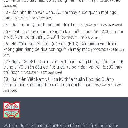
52 - NASA: Có dấu hiệu có sự sống trên Hỏa Tinh
(17/12/2011 - 1866
lượt xem)
53 - Các nhà thiên văn Châu Âu tìm thấy nước quanh một ngôi
sao
(01/11/2011 - 1959 lượt xem)
54 - Dân Trung Quốc: Không còn trái tim ?
(18/10/2011 - 1937 lượt xem)
55 - Bệnh dịch tay chân miệng đã lây nhiễm cho gần 62,000 người
ở Việt Nam trong tháng 9-2011
(04/10/2011 - 1849 lượt xem)
56 - Hội đồng Nghiên cứu Quốc gia (NRC): Các mảnh vụn trong
không gian đang đe dọa con người và máy móc
(14/09/2011 - 1856 lượt
xem)
57 - Ngày 13-08-11: Quan chức VN thăm hàng không mẫu hạm HK
trang bị 70 chiến đấu cơ, 1.5 triệu kg bom đạn và trên 5.500 thủy
thủ đoàn
(13/08/2011 - 1973 lượt xem)
58 - Đại diện Việt Nam và Hoa Kỳ thỏa thuận Hợp tác Quân y
trong khuôn khổ cộng tác giữa quân đội hai nước
(02/08/2011 - 1925
lượt xem)
Website Nghĩa Sinh được thiết kế và bảo quản bởi Anne Khánh-