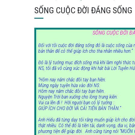
SỐNG CUỘC ĐỜI ĐÁNG SỐNG
SỐNG CUỘC ĐỜI Đ
Đối với tôi cuộc đời đáng sống đó là cuộc sống của 
bản thân để có thể giúp ích cho tha nhân nhiều hơn.”
Đó là lý tưởng mục đích sống mà khi làm nghi thức 
NS, tôi đã vô cùng xúc động khi hát bài Lời Tuyên H
“Hôm nay nắm chắc đôi tay bạn hiền.
Mừng ngày tuyên hứa vào đời NS.
Hôm nay nắm chắc đôi tay bạn hiền.
Nguyện Trời ban xuống cho lòng trung kiên.
Vui ca lên đi ! Hỡi người bạn có lý tưởng :
GIÚP ÍCH CHO ĐỜI VÀ CẢI TIẾN BẢN THÂN.”
Anh Hiếu đã từng dạy tôi rằng muốn giúp ích cho đời 
thật nhiều. Có thể đó là tiền tài, danh vọng, địa vị, bằ
phương tiện để giúp đời.
Anh cũng từng nói “MUỐN 