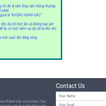
ng tôi đó là tấm lòng cảm thông thương
 phán . . .
n người là “KHÔNG HÒAN HẢO.”
 đời, dù chỉ một lần và không bao giờ
để họ có một niềm vui dù chỉ là nho nhỏ.
ng một cuộc đời đáng sống.
Contact Us
Anne Khánh-Vân và Dominic Huy
ng nhận xét và ý kiến đóng góp