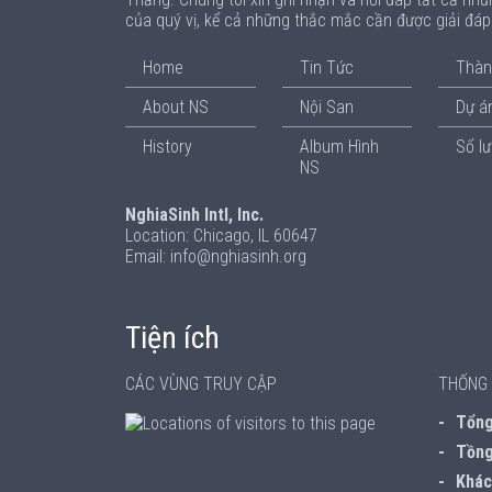
của quý vị, kể cả những thắc mắc cần được giải đá
Home
Tin Tức
Thàn
About NS
Nội San
Dự án
History
Album Hình
Sổ l
NS
NghiaSinh Intl, Inc.
Location: Chicago, IL 60647
Email: info@nghiasinh.org
Tiện ích
CÁC VÙNG TRUY CẬP
THỐNG 
Tổng 
Tồng
Khách