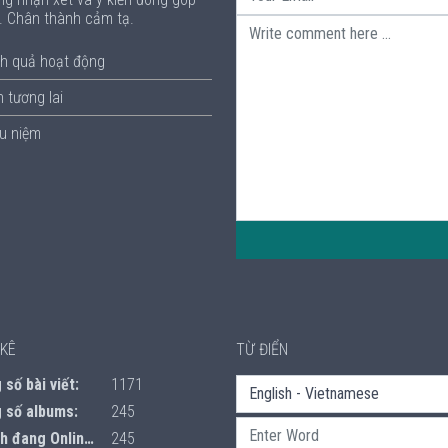
p. Chân thành cảm tạ.
h quả hoạt động
 tương lai
ưu niệm
KÊ
TỪ ĐIỂN
số bài viết:
1171
 số albums:
245
 đang Online:
245