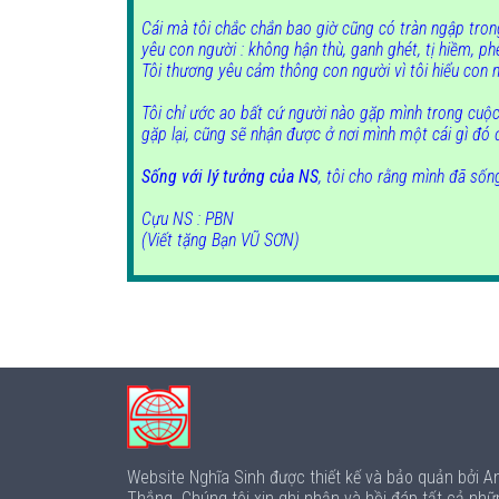
Cái mà tôi chắc chắn bao giờ cũng có tràn ngập tro
yêu con người : không hận thù, ganh ghét, tị hiềm, phê
Tôi thương yêu cảm thông con người vì tôi hiểu co
Tôi chỉ ước ao bất cứ người nào gặp mình trong cuộc
gặp lại, cũng sẽ nhận được ở nơi mình một cái gì đó 
Sống với lý tưởng của NS
, tôi cho rằng mình đã số
Cựu
NS
: PBN
(Viết tặng Bạn VŨ SƠN)
Website Nghĩa Sinh được thiết kế và bảo quản bởi 
Thắng. Chúng tôi xin ghi nhận và hồi đáp tất cả nhữ