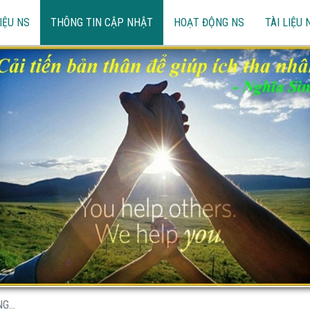
IỆU NS
THÔNG TIN CẬP NHẬT
HOẠT ĐỘNG NS
TÀI LIỆU 
...