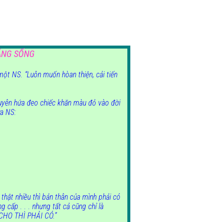
ÁNG SỐNG
một NS. “Luôn muốn hòan thiện, cải tiến
tuyên hứa đeo chiếc khăn màu đỏ vào đời
ứa NS:
thật nhiều thì bản thân của mình phải có
ng cấp . . . nhưng tất cả cũng chỉ là
CHO THÌ PHẢI CÓ.”