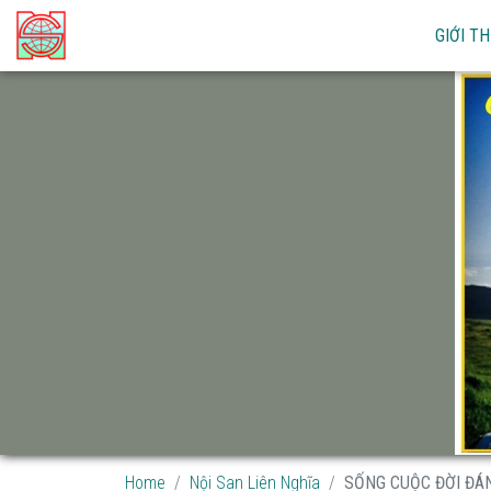
GIỚI TH
Home
Nội San Liên Nghĩa
SỐNG CUỘC ĐỜI ĐÁNG