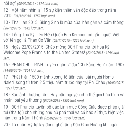
nỗi sợ”
(05/02/2016 - 1174 lượt xem)
12 - Một năm nhìn lại: 15 sự kiện thiên văn độc đáo trong năm
2015
(31/12/2015 - 1757 lượt xem)
13 - Thái Lan 2015: Giáng Sinh là mùa của ‘hàn gắn và cảm thông’
(28/12/2015 - 1612 lượt xem)
14 - Tổng Thư Ký Liên Hiệp Quốc Ban Ki-moon có gốc người Việt
với tên gọi là Phan Cơ Văn
(02/11/2015 - 1225 lượt xem)
15 - Ngày 22/09/2015: Chào mừng ĐGH Francis tới Hoa Kỳ -
Welcome Pope Francis to the United States!
(22/09/2015 - 1296 lượt
xem)
16 - PHAN CHU TRINH: Tuyên ngôn vĩ đại “Chi Bằng Học” năm 1907
(14/09/2015 - 1364 lượt xem)
17 - Phát hiện 1500 mảnh xương tổ tiên của loài người Homo
Naledi sống từ trên 2.5 triệu năm trước đây tại Phi Châu
(10/09/2015
- 1297 lượt xem)
18 - Bức ảnh thương tâm: Hãy cầu nguyện cho thế giới hòa bình và
nhân loại yêu thương
(07/09/2015 - 1356 lượt xem)
19 - ĐGH Francis tuyên bố các Linh mục Công Giáo được phép giải
tội (tha tội) cho những phụ nữ phá thai và cả bác sĩ thực hiện việc
này trong Năm Thánh
(02/09/2015 - 1879 lượt xem)
20 - Tù nhân Mỹ tự tay đóng ghế tặng Đức Giáo Hoàng khi ngài