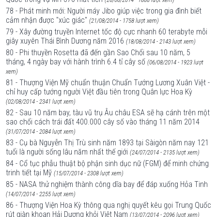
78 - Phát minh mới: Người máy Jibo giúp việc trong gia đình biết
cảm nhận được "xúc giác"
(21/08/2014 - 1758 lượt xem)
79 - Xây đường truyền Internet tốc độ cực nhanh 60 terabyte mỗi
giây xuyên Thái Bình Dương năm 2016
(18/08/2014 - 2143 lượt xem)
80 - Phi thuyền Rosetta đã đến gần Sao Chổi sau 10 năm, 5
tháng, 4 ngày bay với hành trình 6.4 tỉ cây số
(06/08/2014 - 1923 lượt
xem)
81 - Thượng Viện Mỹ chuẩn thuận Chuẩn Tướng Lương Xuân Việt -
chỉ huy cấp tướng người Việt đầu tiên trong Quân lực Hoa Kỳ
(02/08/2014 - 2341 lượt xem)
82 - Sau 10 năm bay, tàu vũ trụ Âu châu ESA sẽ hạ cánh trên một
sao chổi cách trái đất 400.000 cây số vào tháng 11 năm 2014
(31/07/2014 - 2084 lượt xem)
83 - Cụ bà Nguyễn Thị Trù sinh năm 1893 tại Sàigòn năm nay 121
tuổi là người sống lâu năm nhất thế giới
(24/07/2014 - 2135 lượt xem)
84 - Cổ tục phẫu thuật bộ phận sinh dục nữ (FGM) để minh chứng
trinh tiết tại Mỹ
(15/07/2014 - 2308 lượt xem)
85 - NASA thử nghiệm thành công dĩa bay để đáp xuống Hỏa Tinh
(14/07/2014 - 2255 lượt xem)
86 - Thượng Viện Hoa Kỳ thông qua nghị quyết kêu gọi Trung Quốc
rút giàn khoan Hải Dương khỏi Việt Nam
(13/07/2014 - 2096 lượt xem)