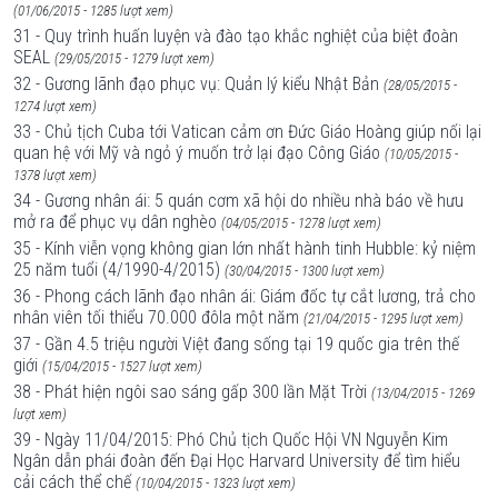
(01/06/2015 - 1285 lượt xem)
31 - Quy trình huấn luyện và đào tạo khắc nghiệt của biệt đoàn
SEAL
(29/05/2015 - 1279 lượt xem)
32 - Gương lãnh đạo phục vụ: Quản lý kiểu Nhật Bản
(28/05/2015 -
1274 lượt xem)
33 - Chủ tịch Cuba tới Vatican cảm ơn Đức Giáo Hoàng giúp nối lại
quan hệ với Mỹ và ngỏ ý muốn trở lại đạo Công Giáo
(10/05/2015 -
1378 lượt xem)
34 - Gương nhân ái: 5 quán cơm xã hội do nhiều nhà báo về hưu
mở ra để phục vụ dân nghèo
(04/05/2015 - 1278 lượt xem)
35 - Kính viễn vọng không gian lớn nhất hành tinh Hubble: kỷ niệm
25 năm tuổi (4/1990-4/2015)
(30/04/2015 - 1300 lượt xem)
36 - Phong cách lãnh đạo nhân ái: Giám đốc tự cắt lương, trả cho
nhân viên tối thiểu 70.000 đôla một năm
(21/04/2015 - 1295 lượt xem)
37 - Gần 4.5 triệu người Việt đang sống tại 19 quốc gia trên thế
giới
(15/04/2015 - 1527 lượt xem)
38 - Phát hiện ngôi sao sáng gấp 300 lần Mặt Trời
(13/04/2015 - 1269
lượt xem)
39 - Ngày 11/04/2015: Phó Chủ tịch Quốc Hội VN Nguyễn Kim
Ngân dẫn phái đoàn đến Đại Học Harvard University để tìm hiểu
cải cách thể chế
(10/04/2015 - 1323 lượt xem)