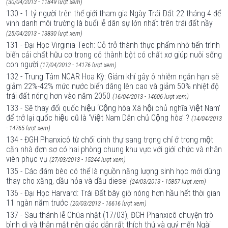
(30/04/2013 - 11849 lượt xem)
130 - 1 tỷ người trên thế giới tham gia Ngày Trái Ðất 22 tháng 4 để
vinh danh môi trường là buổi lễ dân sự lớn nhất trên trái đất nầy
(25/04/2013 - 13830 lượt xem)
131 - Đại Học Virginia Tech: Cỏ trở thành thực phẩm nhờ tiến trình
biến cải chất hữu cơ trong cỏ thành bột có chất xơ giúp nuôi sống
con người
(17/04/2013 - 14176 lượt xem)
132 - Trung Tâm NCAR Hoa Kỳ: Giảm khí gây ô nhiễm ngắn hạn sẽ
giảm 22%-42% mức nước biển dâng lên cao và giảm 50% nhiệt độ
trái đất nóng hơn vào năm 2050
(16/04/2013 - 14606 lượt xem)
133 - Sẽ thay đổi quốc hiệu ‘Cộng hòa Xã hội chủ nghĩa Việt Nam’
để trở lại quốc hiệu cũ là ‘Việt Nam Dân chủ Cộng hòa’ ?
(14/04/2013
- 14765 lượt xem)
134 - ĐGH Phanxicô từ chối dinh thự sang trọng chỉ ở trong một
căn nhà đơn sơ có hai phòng chung khu vực với giới chức và nhân
viên phục vụ
(27/03/2013 - 15244 lượt xem)
135 - Các đám bèo có thể là nguồn năng lượng sinh học mới dùng
thay cho xăng, dầu hỏa và dầu diesel
(24/03/2013 - 15857 lượt xem)
136 - Đại Học Harvard: Trái Đất bây giờ nóng hơn hầu hết thời gian
11 ngàn năm trước
(20/03/2013 - 16616 lượt xem)
137 - Sau thánh lễ Chúa nhật (17/03), ĐGH Phanxicô chuyện trò
bình dị và thân mật nên giáo dân rất thích thú và quý mến Ngài