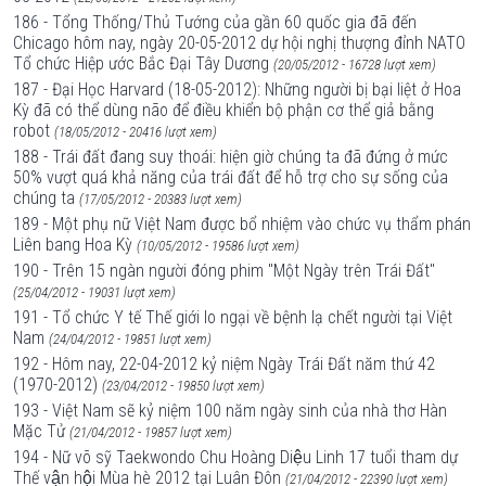
186 - Tổng Thống/Thủ Tướng của gần 60 quốc gia đã đến
Chicago hôm nay, ngày 20-05-2012 dự hội nghị thượng đỉnh NATO
Tổ chức Hiệp ước Bắc Đại Tây Dương
(20/05/2012 - 16728 lượt xem)
187 - Đại Học Harvard (18-05-2012): Những người bị bại liệt ở Hoa
Kỳ đã có thể dùng não để điều khiển bộ phận cơ thể giả bằng
robot
(18/05/2012 - 20416 lượt xem)
188 - Trái đất đang suy thoái: hiện giờ chúng ta đã đứng ở mức
50% vượt quá khả năng của trái đất để hỗ trợ cho sự sống của
chúng ta
(17/05/2012 - 20383 lượt xem)
189 - Một phụ nữ Việt Nam được bổ nhiệm vào chức vụ thẩm phán
Liên bang Hoa Kỳ
(10/05/2012 - 19586 lượt xem)
190 - Trên 15 ngàn người đóng phim "Một Ngày trên Trái Đất"
(25/04/2012 - 19031 lượt xem)
191 - Tổ chức Y tế Thế giới lo ngại về bệnh lạ chết người tại Việt
Nam
(24/04/2012 - 19851 lượt xem)
192 - Hôm nay, 22-04-2012 kỷ niệm Ngày Trái Đất năm thứ 42
(1970-2012)
(23/04/2012 - 19850 lượt xem)
193 - Việt Nam sẽ kỷ niệm 100 năm ngày sinh của nhà thơ Hàn
Mặc Tử
(21/04/2012 - 19857 lượt xem)
194 - Nữ võ sỹ Taekwondo Chu Hoàng Diệu Linh 17 tuổi tham dự
Thế vận hội Mùa hè 2012 tại Luân Đôn
(21/04/2012 - 22390 lượt xem)