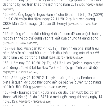
đất nóng kỷ lục trên khắp thế giới trong năm 2012
(30/11/2012 - 18866
lượt xem)
155 - Đức Ông Nguyễn Ngọc Hàm sẽ chủ tế thánh Lễ Tạ Ơn (NS29)
lúc 2 G 30 chiều thứ Năm, ngày 22-11-2012 tại Nguyện đường
CĐCG Mân Côi Chicago (Giáo xứ St. Henry)
(12/11/2012 - 19399 lượt
xem)
156 - Phóng vào trái đất những khối cầu sơn để làm chệch hướng
một thiên thể có thể đụng vào trái đất của chúng ta đang sống
(07/11/2012 - 18207 lượt xem)
157 - Đại học Michigan (01-11-2012): Thiên nhiên phải mất triệu
năm để biến sinh vật hữu cơ thành dầu thô nhưng các kỹ sư Mỹ
đang làm việc đó trong 1 phút
(02/11/2012 - 18680 lượt xem)
158 - Hôm nay (30-10-2012): Trụ sở Liên Hiệp Quốc bị ngập nước
phải đóng cửa vì lũ lụt tại New York – 6 triệu gia đình bị mất điện
(30/10/2012 - 17577 lượt xem)
159 - AFP ngày 26-10-2012: Thuyền trưởng Gregory Fenton cho
biết Hải quân Mỹ được huy động đến để bảo vệ ‘quyền tự do hàng
hải’ trên Biển Đông
(26/10/2012 - 13749 lượt xem)
160 - Felix Baumgartner: Người nhảy dù đầu tiên vượt tốc độ âm
thanh với tốc độ tối đa 1,342 kilô mét / giờ trong khi nhảy ngày 14-
10-2012
(17/10/2012 - 18908 lượt xem)