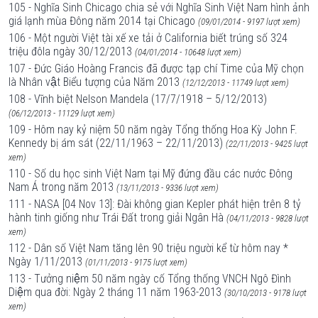
105 - Nghĩa Sinh Chicago chia sẻ với Nghĩa Sinh Việt Nam hình ảnh
giá lạnh mùa Đông năm 2014 tại Chicago
(09/01/2014 - 9197 lượt xem)
106 - Một người Việt tài xế xe tải ở California biết trúng số 324
triệu đôla ngày 30/12/2013
(04/01/2014 - 10648 lượt xem)
107 - Đức Giáo Hoàng Francis đã được tạp chí Time của Mỹ chọn
là Nhân vật Biểu tượng của Năm 2013
(12/12/2013 - 11749 lượt xem)
108 - Vĩnh biệt Nelson Mandela (17/7/1918 – 5/12/2013)
(06/12/2013 - 11129 lượt xem)
109 - Hôm nay kỷ niệm 50 năm ngày Tổng thống Hoa Kỳ John F.
Kennedy bị ám sát (22/11/1963 – 22/11/2013)
(22/11/2013 - 9425 lượt
xem)
110 - Số du học sinh Việt Nam tại Mỹ đứng đầu các nước Đông
Nam Á trong năm 2013
(13/11/2013 - 9336 lượt xem)
111 - NASA [04 Nov 13]: Đài không gian Kepler phát hiện trên 8 tỷ
hành tinh giống như Trái Đất trong giải Ngân Hà
(04/11/2013 - 9828 lượt
xem)
112 - Dân số Việt Nam tăng lên 90 triệu người kể từ hôm nay *
Ngày 1/11/2013
(01/11/2013 - 9175 lượt xem)
113 - Tưởng niệm 50 năm ngày cố Tổng thống VNCH Ngô Đình
Diệm qua đời: Ngày 2 tháng 11 năm 1963-2013
(30/10/2013 - 9178 lượt
xem)