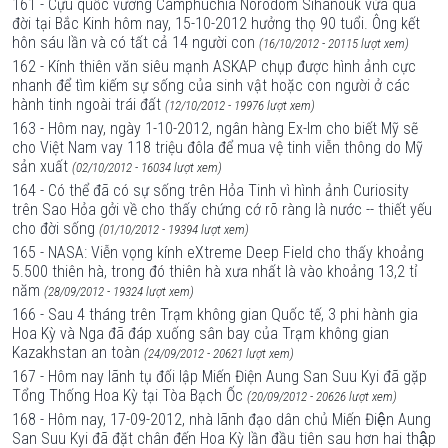
161 - Cựu quốc vương Camphuchia Norodom Sihanouk vừa qua
đời tại Bắc Kinh hôm nay, 15-10-2012 hưởng thọ 90 tuổi. Ông kết
hôn sáu lần và có tất cả 14 người con
(16/10/2012 - 20115 lượt xem)
162 - Kính thiên văn siêu mạnh ASKAP chụp được hình ảnh cực
nhanh để tìm kiếm sự sống của sinh vật hoặc con người ở các
hành tinh ngoài trái đất
(12/10/2012 - 19976 lượt xem)
163 - Hôm nay, ngày 1-10-2012, ngân hàng Ex-Im cho biết Mỹ sẽ
cho Việt Nam vay 118 triệu đôla để mua vệ tinh viễn thông do Mỹ
sản xuất
(02/10/2012 - 16034 lượt xem)
164 - Có thể đã có sự sống trên Hỏa Tinh vì hình ảnh Curiosity
trên Sao Hỏa gởi về cho thấy chứng cớ rõ ràng là nước -- thiết yếu
cho đời sống
(01/10/2012 - 19394 lượt xem)
165 - NASA: Viễn vọng kính eXtreme Deep Field cho thấy khoảng
5.500 thiên hà, trong đó thiên hà xưa nhất là vào khoảng 13,2 tỉ
năm
(28/09/2012 - 19324 lượt xem)
166 - Sau 4 tháng trên Trạm không gian Quốc tế, 3 phi hành gia
Hoa Kỳ và Nga đã đáp xuống sân bay của Trạm không gian
Kazakhstan an toàn
(24/09/2012 - 20621 lượt xem)
167 - Hôm nay lãnh tụ đối lập Miến Điện Aung San Suu Kyi đã gặp
Tổng Thống Hoa Kỳ tại Tòa Bạch Ốc
(20/09/2012 - 20626 lượt xem)
168 - Hôm nay, 17-09-2012, nhà lãnh đạo dân chủ Miến Điện Aung
San Suu Kyi đã đặt chân đến Hoa Kỳ lần đầu tiên sau hơn hai thập