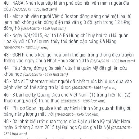
40 - NASA: Nhân loại sắp khám phá các nền văn minh ngoài địa
cầu
(09/04/2015 - 1353 lượt xem)
41 - Một sinh viên người Việt ở Boston đồng sáng chế một loại tủ
lạnh mới không cần dùng điện mà vẫn giữ độ lạnh trong 12 tiếng
đồng hồ
(09/04/2015 - 1459 lượt xem)
42 - Ngày 6/4/2015, Đại tá Lê Bá Hùng chỉ huy hai tàu Hải quân
Hoa Kỳ với 400 sĩ quan, thủy thủ đoàn cập cảng Đà Nẵng
(06/04/2015 - 1332 lượt xem)
43 - ĐGH Francis kêu gọi hòa bình thế giới trong thông điệp truyền
thống vào ngày Chúa Nhật Phục Sinh 2015
(05/04/2015 - 1332 lượt xem)
44 - Tàu "dựng đứng giữa biển" của Hải quân Mỹ để nghiên cứu
khoa học
(02/04/2015 - 1499 lượt xem)
45 - Bác sĩ Tisherman: Một người đã chết trước khi được đưa vào
bệnh viện có thể sống trở lại được
(30/03/2015 - 1464 lượt xem)
46 - 3 bài học Lý Quang Diệu cho Việt Nam: (1) trọng hiền tài, (2)
thực dụng, và (3) trung thực
(23/03/2015 - 1295 lượt xem)
47 - Phi cơ Solar Impulse khởi sự hành trình vòng quanh thế giới
bằng năng lượng mặt trời
(19/03/2015 - 1345 lượt xem)
48 - Bài phát biểu rất quan trọng của Đại sứ Hoa Kỳ tại Việt Nam
ngày 6 tháng 3 năm 2015 tại Đại học Quốc gia Hà Nội
(07/03/2015 -
1324 lượt xem)