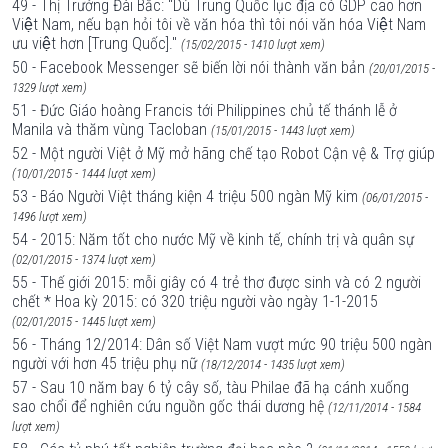
49 - Thị Trưởng Đài Bắc: “Dù Trung Quốc lục địa có GDP cao hơn
Việt Nam, nếu bạn hỏi tôi về văn hóa thì tôi nói văn hóa Việt Nam
ưu việt hơn [Trung Quốc]."
(15/02/2015 - 1410 lượt xem)
50 - Facebook Messenger sẽ biến lời nói thành văn bản
(20/01/2015 -
1329 lượt xem)
51 - Đức Giáo hoàng Francis tới Philippines chủ tế thánh lễ ở
Manila và thăm vùng Tacloban
(15/01/2015 - 1443 lượt xem)
52 - Một người Việt ở Mỹ mở hãng chế tạo Robot Cận vệ & Trợ giúp
(10/01/2015 - 1444 lượt xem)
53 - Báo Người Việt tháng kiện 4 triệu 500 ngàn Mỹ kim
(06/01/2015 -
1496 lượt xem)
54 - 2015: Năm tốt cho nước Mỹ về kinh tế, chính trị và quân sự
(02/01/2015 - 1374 lượt xem)
55 - Thế giới 2015: mỗi giây có 4 trẻ thơ được sinh và có 2 người
chết * Hoa kỳ 2015: có 320 triệu người vào ngày 1-1-2015
(02/01/2015 - 1445 lượt xem)
56 - Tháng 12/2014: Dân số Việt Nam vượt mức 90 triệu 500 ngàn
người với hơn 45 triệu phụ nữ
(18/12/2014 - 1435 lượt xem)
57 - Sau 10 năm bay 6 tỷ cây số, tàu Philae đã hạ cánh xuống
sao chổi để nghiên cứu nguồn gốc thái dương hệ
(12/11/2014 - 1584
lượt xem)