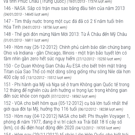
và tỉnh Phúc Châu (Trung Quốc)
(19/01/2013 - 17374 lượt xem)
146 - NASA: Sắp có trận mưa sao băng đầu tiên của năm 2013
(04/01/2013 - 14645 lượt xem)
147 - Tìm thấy nước trong một cục đá đã có 2 tỉ năm tuổi trên
Hỏa Tinh
(04/01/2013 - 18756 lượt xem)
148 - Thế giới đón mừng Năm Mới 2013: Từ Á Châu đến Mỹ Châu
(01/01/2013 - 16811 lượt xem)
149 - Hôm nay (26-12-2012): Chính phủ cảnh báo dân chúng bang
Ohio và Indiana - gần Chicago, Illinois - một trận bão tuyết lớn có
tầm nhìn gần zero hết sức nguy hiểm
(27/12/2012 - 15250 lượt xem)
150 - Cơ Quan Không Gian Châu Âu ESA cho biết trên mặt trăng
Titan của Sao Thổ có một dòng sông giống như sông Nile dài hơn
400 cây số
(13/12/2012 - 15512 lượt xem)
151 - Phi hành gia Mỹ và Nga sẽ ở trạm Không gian Quốc tế trong
12 tháng để nghiên cứu ảnh hưởng vi trọng lực trong không gian
đến sức khỏe con người
(07/12/2012 - 18562 lượt xem)
152 - VOA cho biết hôm qua (05-12-2012) cụ bà lớn tuổi nhất thế
giới qua đời tại Mỹ, hưởng thọ 116 tuổi
(06/12/2012 - 18238 lượt xem)
153 - Hôm nay (04-12-2012) NASA cho biết: Phi thuyền Voyager 1,
phóng đi năm 1977, đang ở vị trí cách xa Trái Đất 18 tỉ cây số
(km), có đủ điện hoạt động đến 2020
(04/12/2012 - 19705 lượt xem)
154 - Hôm nay (29/11/2012) tổ chức Liên Hiệp Quốc cho biết trái