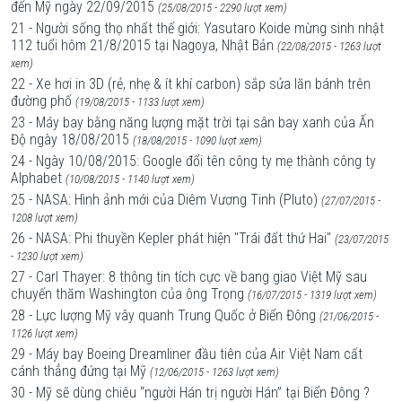
đến Mỹ ngày 22/09/2015
(25/08/2015 - 2290 lượt xem)
21 - Người sống thọ nhất thế giới: Yasutaro Koide mừng sinh nhật
112 tuổi hôm 21/8/2015 tại Nagoya, Nhật Bản
(22/08/2015 - 1263 lượt
xem)
22 - Xe hơi in 3D (rẻ, nhẹ & ít khí carbon) sắp sửa lăn bánh trên
đường phố
(19/08/2015 - 1133 lượt xem)
23 - Máy bay bằng năng lượng mặt trời tại sân bay xanh của Ấn
Độ ngày 18/08/2015
(18/08/2015 - 1090 lượt xem)
24 - Ngày 10/08/2015: Google đổi tên công ty mẹ thành công ty
Alphabet
(10/08/2015 - 1140 lượt xem)
25 - NASA: Hình ảnh mới của Diêm Vương Tinh (Pluto)
(27/07/2015 -
1208 lượt xem)
26 - NASA: Phi thuyền Kepler phát hiện "Trái đất thứ Hai"
(23/07/2015
- 1230 lượt xem)
27 - Carl Thayer: 8 thông tin tích cực về bang giao Việt Mỹ sau
chuyến thăm Washington của ông Trọng
(16/07/2015 - 1319 lượt xem)
28 - Lực lượng Mỹ vây quanh Trung Quốc ở Biển Đông
(21/06/2015 -
1126 lượt xem)
29 - Máy bay Boeing Dreamliner đầu tiên của Air Việt Nam cất
cánh thẳng đứng tại Mỹ
(12/06/2015 - 1263 lượt xem)
30 - Mỹ sẽ dùng chiêu “người Hán trị người Hán” tại Biển Đông ?