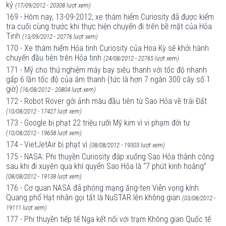
kỷ
(17/09/2012 - 20308 lượt xem)
169 - Hôm nay, 13-09-2012, xe thám hiểm Curiosity đã được kiểm
tra cuối cùng trước khi thực hiện chuyến đi trên bề mặt của Hỏa
Tinh
(13/09/2012 - 20776 lượt xem)
170 - Xe thám hiểm Hỏa tinh Curiosity của Hoa Kỳ sẽ khởi hành
chuyến đầu tiên trên Hỏa tinh
(24/08/2012 - 22765 lượt xem)
171 - Mỹ cho thử nghiệm máy bay siêu thanh với tốc độ nhanh
gấp 6 lần tốc độ của âm thanh (tức là hơn 7 ngàn 300 cây số 1
giờ)
(16/08/2012 - 20804 lượt xem)
172 - Robot Rover gởi ảnh màu đầu tiên từ Sao Hỏa về trái Đất
(10/08/2012 - 17427 lượt xem)
173 - Google bị phạt 22 triệu rưỡi Mỹ kim vì vi phạm đời tư
(10/08/2012 - 19658 lượt xem)
174 - VietJetAir bị phạt vì
(08/08/2012 - 19303 lượt xem)
175 - NASA: Phi thuyền Curiosity đáp xuống Sao Hỏa thành công
sau khi đi xuyên qua khí quyển Sao Hỏa là “7 phút kinh hoàng”
(08/08/2012 - 19138 lượt xem)
176 - Cơ quan NASA đã phóng mạng ăng-ten Viễn vọng kính
Quang phổ Hạt nhân gọi tắt là NuSTAR lên không gian
(03/08/2012 -
19111 lượt xem)
177 - Phi thuyền tiếp tế Nga kết nối với trạm Không gian Quốc tế