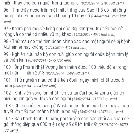
hiểm thay cho con người trong tương lai
(08/04/2014 - 2181 lượt xem)
96 - Tìm thấy nước trên một mặt trăng của Sao Thổ có thể rộng
bằng Lake Superior và sâu khoảng 10 cây số
(04/04/2014 - 2562 lượt
xem)
97 - Khám phá mới về tiếng dội của Big Bang: vũ trụ tiếp tục nở
rộng và có thể có nhiều vũ trụ khác
(19/03/2014 - 4044 lượt xem)
98 - Thử máu có thể tiên đoán chính xác cao một người sẽ bị bệnh
Alzheimer hay không
(14/03/2014 - 4113 lượt xem)
99 - Nghiên cứu não bộ con ruồi giúp con người chữa bệnh tâm lý
và thần kinh
(07/03/2014 - 5773 lượt xem)
100 - Ông Phạm Nhật Vượng làm thêm được 100 triệu đôla trong
một năm -- năm 2013
(05/03/2014 - 5399 lượt xem)
101 - Thử nghiệm máu có thể tiên đoán ngày mình chết trước 5
năm
(03/03/2014 - 7884 lượt xem)
102 - Kính viễn vọng lớn nhất lịch sử tại đại học Arizona giúp tìm
hiểu nguồn gốc vũ trụ và con người
(13/02/2014 - 11213 lượt xem)
103 - Chính phủ liên bang ở Washington đóng cửa hôm nay vì bão
tuyết lớn tiếp tục hoành hành nước Mỹ
(13/02/2014 - 10473 lượt xem)
104 - Sau hành trình 10 năm, phi thuyền săn sao chổi Âu châu sẽ
gởi thông điệp qua 800 triệu cây số để tới trái đất
(28/01/2014 - 10753
lượt xem)