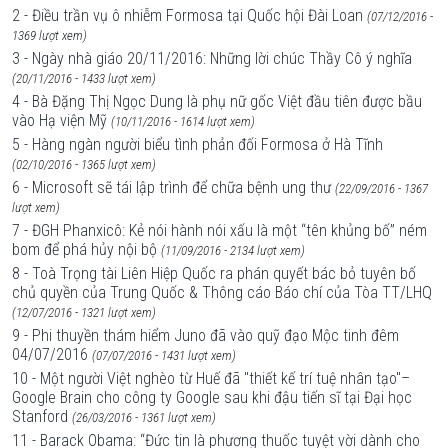
2 - Điều trần vụ ô nhiễm Formosa tại Quốc hội Đài Loan
(07/12/2016 -
1369 lượt xem)
3 - Ngày nhà giáo 20/11/2016: Những lời chúc Thầy Cô ý nghĩa
(20/11/2016 - 1433 lượt xem)
4 - Bà Đặng Thị Ngọc Dung là phụ nữ gốc Việt đầu tiên được bầu
vào Hạ viện Mỹ
(10/11/2016 - 1614 lượt xem)
5 - Hàng ngàn người biểu tình phản đối Formosa ở Hà Tĩnh
(02/10/2016 - 1365 lượt xem)
6 - Microsoft sẽ tái lập trình để chữa bệnh ung thư
(22/09/2016 - 1367
lượt xem)
7 - ĐGH Phanxicô: Kẻ nói hành nói xấu là một “tên khủng bố” ném
bom để phá hủy nội bộ
(11/09/2016 - 2134 lượt xem)
8 - Toà Trọng tài Liên Hiệp Quốc ra phán quyết bác bỏ tuyên bố
chủ quyền của Trung Quốc & Thông cáo Báo chí của Tòa TT/LHQ
(12/07/2016 - 1321 lượt xem)
9 - Phi thuyền thám hiểm Juno đã vào quỹ đạo Mộc tinh đêm
04/07/2016
(07/07/2016 - 1431 lượt xem)
10 - Một người Việt nghèo từ Huế đã "thiết kế trí tuệ nhân tạo"–
Google Brain cho công ty Google sau khi đậu tiến sĩ tại Đại học
Stanford
(26/03/2016 - 1361 lượt xem)
11 - Barack Obama: “Đức tin là phương thuốc tuyệt vời dành cho