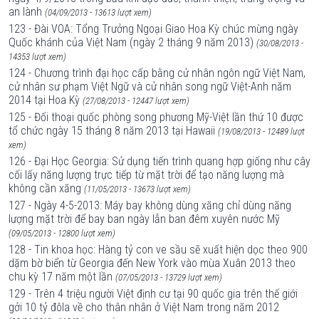
an lành
(04/09/2013 - 13613 lượt xem)
123 - Đài VOA: Tổng Trưởng Ngoại Giao Hoa Kỳ chúc mừng ngày
Quốc khánh của Việt Nam (ngày 2 tháng 9 năm 2013)
(30/08/2013 -
14353 lượt xem)
124 - Chương trình đại học cấp bằng cử nhân ngôn ngữ Việt Nam,
cử nhân sư phạm Việt Ngữ và cử nhân song ngữ Việt-Anh năm
2014 tại Hoa Kỳ
(27/08/2013 - 12447 lượt xem)
125 - Đối thoại quốc phòng song phương Mỹ-Việt lần thứ 10 được
tổ chức ngày 15 tháng 8 năm 2013 tại Hawaii
(19/08/2013 - 12489 lượt
xem)
126 - Đại Học Georgia: Sử dụng tiến trình quang hợp giống như cây
cối lấy năng lượng trực tiếp từ mặt trời để tạo năng lượng mà
không cần xăng
(11/05/2013 - 13673 lượt xem)
127 - Ngày 4-5-2013: Máy bay không dùng xăng chỉ dùng năng
lượng mặt trời để bay ban ngày lẫn ban đêm xuyên nước Mỹ
(09/05/2013 - 12800 lượt xem)
128 - Tin khoa học: Hàng tỷ con ve sầu sẽ xuất hiện dọc theo 900
dặm bờ biển từ Georgia đến New York vào mùa Xuân 2013 theo
chu kỳ 17 năm một lần
(07/05/2013 - 13729 lượt xem)
129 - Trên 4 triệu người Việt định cư tại 90 quốc gia trên thế giới
gởi 10 tỷ đôla về cho thân nhân ở Việt Nam trong năm 2012