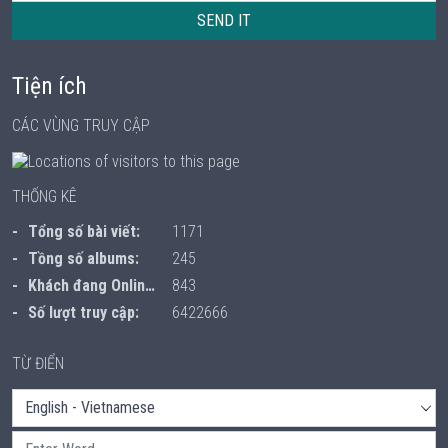
SEND IT
Tiện ích
CÁC VÙNG TRUY CẬP
THỐNG KÊ
Tổng số bài viết:
1171
Tồng số albums:
245
Khách đang Online:
843
Số lượt truy cập:
6422666
TỪ ĐIỂN