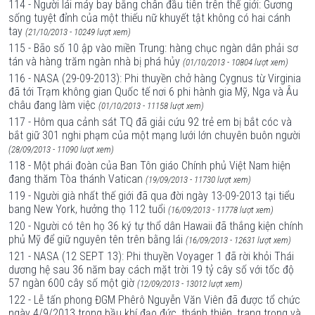
114 - Người lái máy bay bằng chân đầu tiên trên thế giới: Gương
sống tuyệt đỉnh của một thiếu nữ khuyết tật không có hai cánh
tay
(21/10/2013 - 10249 lượt xem)
115 - Bão số 10 ập vào miền Trung: hàng chục ngàn dân phải sơ
tán và hàng trăm ngàn nhà bị phá hủy
(01/10/2013 - 10804 lượt xem)
116 - NASA (29-09-2013): Phi thuyền chở hàng Cygnus từ Virginia
đã tới Trạm không gian Quốc tế nơi 6 phi hành gia Mỹ, Nga và Âu
châu đang làm việc
(01/10/2013 - 11158 lượt xem)
117 - Hôm qua cảnh sát TQ đã giải cứu 92 trẻ em bị bắt cóc và
bắt giữ 301 nghi phạm của một mạng lưới lớn chuyên buôn người
(28/09/2013 - 11090 lượt xem)
118 - Một phái đoàn của Ban Tôn giáo Chính phủ Việt Nam hiện
đang thăm Tòa thánh Vatican
(19/09/2013 - 11730 lượt xem)
119 - Người già nhất thế giới đã qua đời ngày 13-09-2013 tại tiểu
bang New York, hưởng thọ 112 tuổi
(16/09/2013 - 11778 lượt xem)
120 - Người có tên họ 36 ký tự thổ dân Hawaii đã thắng kiện chính
phủ Mỹ để giữ nguyên tên trên bằng lái
(16/09/2013 - 12631 lượt xem)
121 - NASA (12 SEPT 13): Phi thuyền Voyager 1 đã rời khỏi Thái
dương hệ sau 36 năm bay cách mặt trời 19 tỷ cây số với tốc độ
57 ngàn 600 cây số một giờ
(12/09/2013 - 13012 lượt xem)
122 - Lễ tấn phong ĐGM Phêrô Nguyễn Văn Viên đã được tổ chức
ngày 4/9/2013 trong bầu khí đạo đức, thánh thiện, trang trọng và