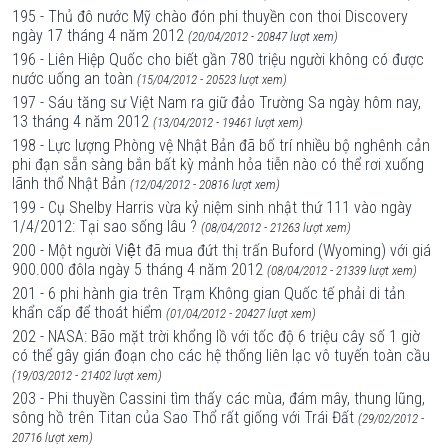
195 - Thủ đô nước Mỹ chào đón phi thuyền con thoi Discovery
ngày 17 tháng 4 năm 2012
(20/04/2012 - 20847 lượt xem)
196 - Liên Hiệp Quốc cho biết gần 780 triệu người không có được
nước uống an toàn
(15/04/2012 - 20523 lượt xem)
197 - Sáu tăng sư Việt Nam ra giữ đảo Trường Sa ngày hôm nay,
13 tháng 4 năm 2012
(13/04/2012 - 19461 lượt xem)
198 - Lực lượng Phòng vệ Nhật Bản đã bố trí nhiều bộ nghênh cản
phi đạn sẵn sàng bắn bất kỳ mảnh hỏa tiễn nào có thể rơi xuống
lãnh thổ Nhật Bản
(12/04/2012 - 20816 lượt xem)
199 - Cụ Shelby Harris vừa kỷ niệm sinh nhật thứ 111 vào ngày
1/4/2012: Tại sao sống lâu ?
(08/04/2012 - 21263 lượt xem)
200 - Một người Việt đã mua đứt thị trấn Buford (Wyoming) với giá
900.000 đôla ngày 5 tháng 4 năm 2012
(08/04/2012 - 21339 lượt xem)
201 - 6 phi hành gia trên Trạm Không gian Quốc tế phải di tản
khẩn cấp để thoát hiểm
(01/04/2012 - 20427 lượt xem)
202 - NASA: Bão mặt trời khổng lồ với tốc độ 6 triệu cây số 1 giờ
có thể gây gián đoạn cho các hệ thống liên lạc vô tuyến toàn cầu
(19/03/2012 - 21402 lượt xem)
203 - Phi thuyền Cassini tìm thấy các mùa, đám mây, thung lũng,
sông hồ trên Titan của Sao Thổ rất giống với Trái Đất
(29/02/2012 -
20716 lượt xem)