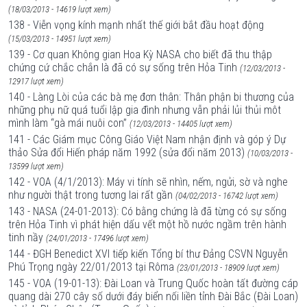
(18/03/2013 - 14619 lượt xem)
138 - Viễn vọng kính mạnh nhất thế giới bắt đầu hoạt động
(15/03/2013 - 14951 lượt xem)
139 - Cơ quan Không gian Hoa Kỳ NASA cho biết đã thu thập
chứng cứ chắc chắn là đã có sự sống trên Hỏa Tinh
(12/03/2013 -
12917 lượt xem)
140 - Làng Lòi của các bà mẹ đơn thân: Thân phận bi thương của
những phụ nữ quá tuổi lập gia đình nhưng vẫn phải lủi thủi môt
mình làm “gà mái nuôi con”
(12/03/2013 - 14405 lượt xem)
141 - Các Giám mục Công Giáo Việt Nam nhận định và góp ý Dự
thảo Sửa đổi Hiến pháp năm 1992 (sửa đổi năm 2013)
(10/03/2013 -
13599 lượt xem)
142 - VOA (4/1/2013): Máy vi tính sẽ nhìn, nếm, ngửi, sờ và nghe
như người thật trong tương lai rất gần
(04/02/2013 - 16742 lượt xem)
143 - NASA (24-01-2013): Có bằng chứng là đã từng có sự sống
trên Hỏa Tinh vì phát hiện dấu vết một hồ nước ngầm trên hành
tinh nầy
(24/01/2013 - 17496 lượt xem)
144 - ĐGH Benedict XVI tiếp kiến Tổng bí thư Đảng CSVN Nguyễn
Phú Trọng ngày 22/01/2013 tại Rôma
(23/01/2013 - 18909 lượt xem)
145 - VOA (19-01-13): Đài Loan và Trung Quốc hoàn tất đường cáp
quang dài 270 cây số dưới đáy biển nối liền tỉnh Đài Bắc (Đài Loan)