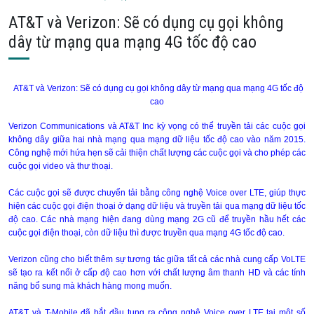
AT&T và Verizon: Sẽ có dụng cụ gọi không
dây từ mạng qua mạng 4G tốc độ cao
AT&T và Verizon: Sẽ có dụng cụ gọi không dây từ mạng qua mạng 4G tốc độ
cao
Verizon Communications và AT&T Inc kỳ vọng có thể truyền tải các cuộc gọi
không dây giữa hai nhà mạng qua mạng dữ liệu tốc độ cao vào năm 2015.
Công nghệ mới hứa hẹn sẽ cải thiện chất lượng các cuộc gọi và cho phép các
cuộc gọi
video
và
thư thoại
.
Các cuộc gọi sẽ được chuyển tải bằng công nghệ
Voice over LTE
, giúp thực
hiện các cuộc gọi điện thoại ở dạng dữ liệu và truyền tải qua mạng dữ liệu tốc
độ cao. Các nhà mạng hiện đang dùng mạng 2G cũ để truyền hầu hết các
cuộc gọi điện thoại, còn dữ liệu thì được truyền qua
mạng 4G tốc độ cao
.
Verizon cũng cho biết thêm sự tương tác giữa tất cả các nhà cung cấp VoLTE
sẽ tạo ra kết nối ở cấp độ cao hơn với
chất lượng âm thanh HD
và các tính
năng bổ sung mà khách hàng mong muốn.
AT&T và T-Mobile đã bắt đầu tung ra công nghệ Voice over LTE tại một số