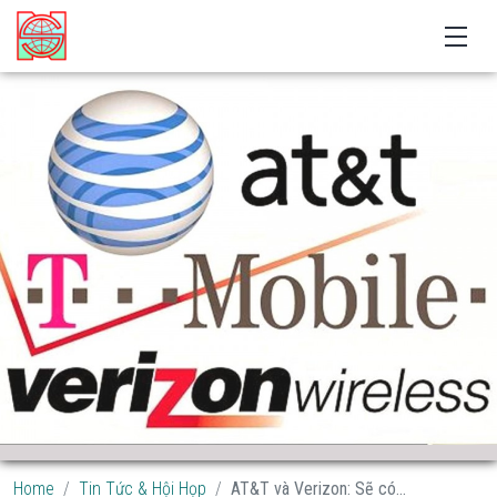
Home
Tin Tức & Hội Họp
AT&T và Verizon: Sẽ có...