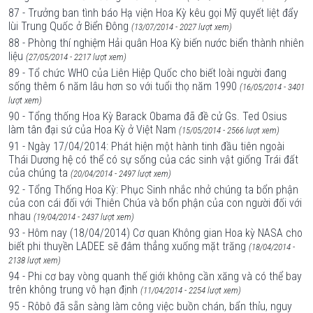
87 - Trưởng ban tình báo Hạ viện Hoa Kỳ kêu gọi Mỹ quyết liệt đẩy
lùi Trung Quốc ở Biển Đông
(13/07/2014 - 2027 lượt xem)
88 - Phòng thí nghiệm Hải quân Hoa Kỳ biến nước biển thành nhiên
liệu
(27/05/2014 - 2217 lượt xem)
89 - Tổ chức WHO của Liên Hiệp Quốc cho biết loài người đang
sống thêm 6 năm lâu hơn so với tuổi thọ năm 1990
(16/05/2014 - 3401
lượt xem)
90 - Tổng thống Hoa Kỳ Barack Obama đã đề cử Gs. Ted Osius
làm tân đại sứ của Hoa Kỳ ở Việt Nam
(15/05/2014 - 2566 lượt xem)
91 - Ngày 17/04/2014: Phát hiện một hành tinh đầu tiên ngoài
Thái Dương hệ có thể có sự sống của các sinh vật giống Trái đất
của chúng ta
(20/04/2014 - 2497 lượt xem)
92 - Tổng Thống Hoa Kỳ: Phục Sinh nhắc nhở chúng ta bổn phận
của con cái đối với Thiên Chúa và bổn phận của con người đối với
nhau
(19/04/2014 - 2437 lượt xem)
93 - Hôm nay (18/04/2014) Cơ quan Không gian Hoa kỳ NASA cho
biết phi thuyền LADEE sẽ đâm thẳng xuống mặt trăng
(18/04/2014 -
2138 lượt xem)
94 - Phi cơ bay vòng quanh thế giới không cần xăng và có thể bay
trên không trung vô hạn định
(11/04/2014 - 2254 lượt xem)
95 - Rôbô đã sẵn sàng làm công việc buồn chán, bẩn thỉu, nguy