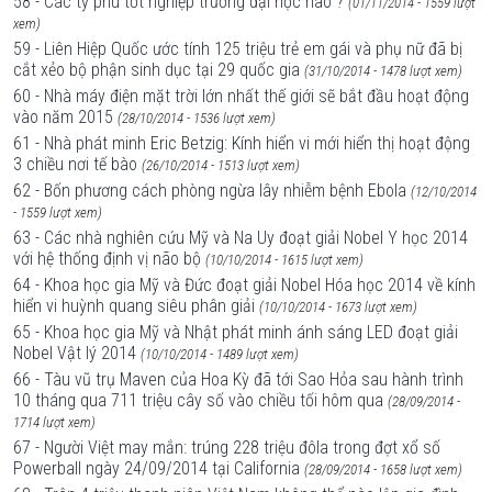
58 - Các tỷ phú tốt nghiệp trường đại học nào ?
(01/11/2014 - 1559 lượt
xem)
59 - Liên Hiệp Quốc ước tính 125 triệu trẻ em gái và phụ nữ đã bị
cắt xẻo bộ phận sinh dục tại 29 quốc gia
(31/10/2014 - 1478 lượt xem)
60 - Nhà máy điện mặt trời lớn nhất thế giới sẽ bắt đầu hoạt động
vào năm 2015
(28/10/2014 - 1536 lượt xem)
61 - Nhà phát minh Eric Betzig: Kính hiển vi mới hiển thị hoạt động
3 chiều nơi tế bào
(26/10/2014 - 1513 lượt xem)
62 - Bốn phương cách phòng ngừa lây nhiễm bệnh Ebola
(12/10/2014
- 1559 lượt xem)
63 - Các nhà nghiên cứu Mỹ và Na Uy đoạt giải Nobel Y học 2014
với hệ thống định vị não bộ
(10/10/2014 - 1615 lượt xem)
64 - Khoa học gia Mỹ và Đức đoạt giải Nobel Hóa học 2014 về kính
hiển vi huỳnh quang siêu phân giải
(10/10/2014 - 1673 lượt xem)
65 - Khoa học gia Mỹ và Nhật phát minh ánh sáng LED đoạt giải
Nobel Vật lý 2014
(10/10/2014 - 1489 lượt xem)
66 - Tàu vũ trụ Maven của Hoa Kỳ đã tới Sao Hỏa sau hành trình
10 tháng qua 711 triệu cây số vào chiều tối hôm qua
(28/09/2014 -
1714 lượt xem)
67 - Người Việt may mắn: trúng 228 triệu đôla trong đợt xổ số
Powerball ngày 24/09/2014 tại California
(28/09/2014 - 1658 lượt xem)