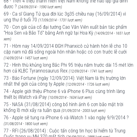
68 - Trên 4 triệu thanh niên Việt Nam không thể nào lập gia đình
đươc ?
(24/09/2014 - 1590 lượt xem)
69 - Ca sĩ Giang Tử qua đời lúc 3g35 chiều nay (16/09/2014) vì
ung thư ở tuổi 70
(17/09/2014 - 1731 lượt xem)
70 - Con gái của cố đại tướng Cao Văn Viên xuất bản tác phẩm
“Hoa Sen và Bão Tố” bằng Anh ngữ tại Hoa Kỳ
(14/09/2014 - 1651 lượt
xem)
71 - Hôm nay 14/09/2014 ĐGH Phanxicô cử hành hôn lễ cho 10
cặp nam nữ đã sống ngoài hôn nhân hoặc có con trước lễ cưới
(14/09/2014 - 1457 lượt xem)
72 - Hình thù khủng long Bắc Phi 95 triệu năm trước dài 15 mét lớn
hơn cả KLBC Tyrannosaurus Rex
(12/09/2014 - 1741 lượt xem)
73 - Báo Fortune (ngày 12/09/2014): Việt Nam là thị trường lớn
nhất thế giới của công ty Apple
(12/09/2014 - 1726 lượt xem)
74 - Apple giới thiệu iPhone 6 và iPhone 6 Plus cùng trình làng
thiết bị iWatch và iPay
(10/09/2014 - 1634 lượt xem)
75 - NASA (31/08/2014) công bố hình ảnh 6 cơn bão mặt trời
khổng lồ mới xẩy ra tuần qua
(01/09/2014 - 2003 lượt xem)
76 - Apple sẽ tung ra iPhone 6 và iWatch 1 vào ngày 9/9/2014 ?
(31/08/2014 - 1800 lượt xem)
77 - RFI (26/08/2014) : Cuộc tấn công tin học bí hiểm từ Trung
Quốc trong vụ MH 370 mất tích
(26/08/2014 - 1888 lượt xem)