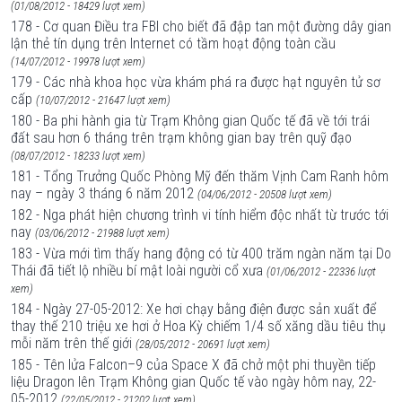
(01/08/2012 - 18429 lượt xem)
178 - Cơ quan Điều tra FBI cho biết đã đập tan một đường dây gian
lận thẻ tín dụng trên Internet có tầm hoạt động toàn cầu
(14/07/2012 - 19978 lượt xem)
179 - Các nhà khoa học vừa khám phá ra được hạt nguyên tử sơ
cấp
(10/07/2012 - 21647 lượt xem)
180 - Ba phi hành gia từ Trạm Không gian Quốc tế đã về tới trái
đất sau hơn 6 tháng trên trạm không gian bay trên quỹ đạo
(08/07/2012 - 18233 lượt xem)
181 - Tổng Trưởng Quốc Phòng Mỹ đến thăm Vịnh Cam Ranh hôm
nay – ngày 3 tháng 6 năm 2012
(04/06/2012 - 20508 lượt xem)
182 - Nga phát hiện chương trình vi tính hiểm độc nhất từ trước tới
nay
(03/06/2012 - 21988 lượt xem)
183 - Vừa mới tìm thấy hang động có từ 400 trăm ngàn năm tại Do
Thái đã tiết lộ nhiều bí mật loài người cổ xưa
(01/06/2012 - 22336 lượt
xem)
184 - Ngày 27-05-2012: Xe hơi chạy bằng điện được sản xuất để
thay thế 210 triệu xe hơi ở Hoa Kỳ chiếm 1/4 số xăng dầu tiêu thụ
mỗi năm trên thế giới
(28/05/2012 - 20691 lượt xem)
185 - Tên lửa Falcon–9 của Space X đã chở một phi thuyền tiếp
liệu Dragon lên Trạm Không gian Quốc tế vào ngày hôm nay, 22-
05-2012
(22/05/2012 - 21202 lượt xem)