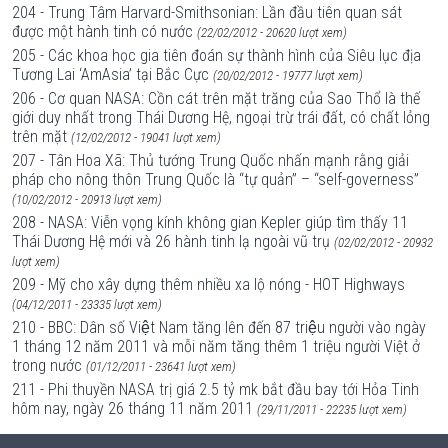
204 - Trung Tâm Harvard-Smithsonian: Lần đầu tiên quan sát
được một hành tinh có nước
(22/02/2012 - 20620 lượt xem)
205 - Các khoa học gia tiên đoán sự thành hình của Siêu lục địa
Tương Lai ‘AmAsia’ tại Bắc Cực
(20/02/2012 - 19777 lượt xem)
206 - Cơ quan NASA: Cồn cát trên mặt trăng của Sao Thổ là thế
giới duy nhất trong Thái Dương Hệ, ngoại trừ trái đất, có chất lỏng
trên mặt
(12/02/2012 - 19041 lượt xem)
207 - Tân Hoa Xã: Thủ tướng Trung Quốc nhấn mạnh rằng giải
pháp cho nông thôn Trung Quốc là “tự quản” – “self-governess”
(10/02/2012 - 20913 lượt xem)
208 - NASA: Viễn vọng kính không gian Kepler giúp tìm thấy 11
Thái Dương Hệ mới và 26 hành tinh lạ ngoài vũ trụ
(02/02/2012 - 20932
lượt xem)
209 - Mỹ cho xây dựng thêm nhiều xa lộ nóng - HOT Highways
(04/12/2011 - 23335 lượt xem)
210 - BBC: Dân số Việt Nam tăng lên đến 87 triệu người vào ngày
1 tháng 12 năm 2011 và mỗi năm tăng thêm 1 triệu người Việt ở
trong nước
(01/12/2011 - 23641 lượt xem)
211 - Phi thuyền NASA trị giá 2.5 tỷ mk bắt đầu bay tới Hỏa Tinh
hôm nay, ngày 26 tháng 11 năm 2011
(29/11/2011 - 22235 lượt xem)