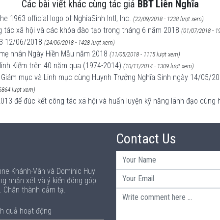
Các bài viết khác cùng tác giả
BBT Liên Nghĩa
 1963 official logo of NghiaSinh Intl, Inc.
(22/09/2018 - 1238 lượt xem)
ng tác xã hội và các khóa đào tạo trong tháng 6 năm 2018
(01/07/2018 - 1
63-12/06/2018
(24/06/2018 - 1428 lượt xem)
à mẹ nhân Ngày Hiền Mẫu năm 2018
(11/05/2018 - 1115 lượt xem)
Minh Kiếm trên 40 năm qua (1974-2014)
(10/11/2014 - 1309 lượt xem)
uý Giám mục và Linh mục cùng Huynh Trưởng Nghĩa Sinh ngày 14/05/2
6864 lượt xem)
013 để đúc kết công tác xã hội và huấn luyện kỹ năng lãnh đạo cùng 
Contact Us
Anne Khánh-Vân và Dominic Huy
ng nhận xét và ý kiến đóng góp
p. Chân thành cảm tạ.
h quả hoạt động