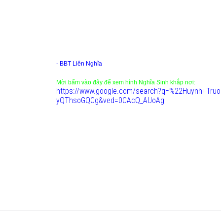
- BBT Liên Nghĩa
Mời bấm vào đây để xem hình Nghĩa Sinh khắp nơi:
https://www.google.com/search?q=%22Huynh+Tr
yQThsoGQCg&ved=0CAcQ_AUoAg