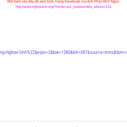
Mời bấm vào đây để xem hình Trang Facebook của Anh Phan Bích Ngọc:
http://www.nghiasinh.org/?mode=pic_dsalbum&id_album=210
uong+Nghia+Sinh%22&espv=2&biw=1280&bih=687&source=lnms&tbm=