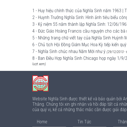
1 - Huy hiệu chính thức của Nghĩa Sinh năm 1963 | The
2 - Huynh Trưởng Nghĩa Sinh: Hình ảnh tiêu biểu cô
3 - Kỷ niệm 55 năm thành lập Nghĩa Sinh: 12/06/19
4 - Đức Giáo Hoàng Francis cầu nguyện cho các b
5 - Những trang chữ viết tay của Nghĩa Sinh Huỳnh 
6 - Chủ tịch Hội Đồng Giám Mục Hoa Kỳ tiếp kiến q
7 - Nghĩa Sinh chúc nhau Năm Mới như ý
(29/12/2013 - 
8 - Ban Điều Hợp Nghĩa Sinh Chicago họp ngày 1/9/2
lượt xem)
Website Nghĩa Sinh được thiết kế và bảo quản bởi 
Thắng. Chúng tôi xin ghi nhận và hồi đáp tất cả nhữ
của quý vị, kể cả những thắc mắc cần được giải đá
Home
Tin Tức
Thàn