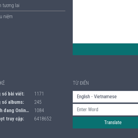
 tương lai
ưu niệm
KÊ
TỪ ĐIỂN
số bài viết:
1171
 số albums:
245
 đang Online:
1084
ợt truy cập:
6418652
Translate