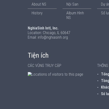
About NS
Nội San
Dự án
History
Album Hình
Sổ l
NS
NghiaSinh Intl, Inc.
Location: Chicago, IL 60647
Email: info@nghiasinh.org
Tiện ích
CÁC VÙNG TRUY CẬP
THỐNG 
Tổng 
Tồng
Khách
Số lư