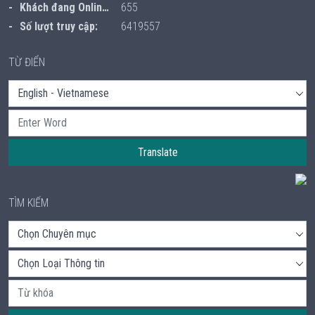
Khách đang Online:
655
Số lượt truy cập:
6419557
TỪ ĐIỂN
Translate
TÌM KIẾM