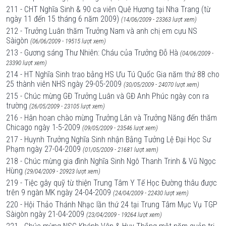
211 - CHT Nghĩa Sinh & 90 ca viên Quê Hương tại Nha Trang (từ
ngày 11 đến 15 tháng 6 năm 2009)
(14/06/2009 - 23363 lượt xem)
212 - Trưởng Luân thăm Trưởng Nam và anh chị em cựu NS
Sàigòn
(06/06/2009 - 19515 lượt xem)
213 - Gương sáng Thư Nhiên: Cháu của Trưởng Đỗ Hà
(04/06/2009 -
23390 lượt xem)
214 - HT Nghĩa Sinh trao bằng HS Ưu Tú Quốc Gia năm thứ 88 cho
25 thành viên NHS ngày 29-05-2009
(30/05/2009 - 24070 lượt xem)
215 - Chúc mừng GĐ Trưởng Luân và GĐ Anh Phúc ngày con ra
trường
(26/05/2009 - 23105 lượt xem)
216 - Hân hoan chào mừng Trưởng Lân và Trưởng Năng đến thăm
Chicago ngày 1-5-2009
(09/05/2009 - 23546 lượt xem)
217 - Huynh Trưởng Nghĩa Sinh nhận Bằng Tưởng Lệ Đại Học Sư
Phạm ngày 27-04-2009
(01/05/2009 - 21681 lượt xem)
218 - Chúc mừng gia đình Nghĩa Sinh Ngô Thanh Trinh & Vũ Ngọc
Hùng
(29/04/2009 - 20923 lượt xem)
219 - Tiệc gây quỹ từ thiện Trung Tâm Y Tế Học Đường thâu được
trên 9 ngàn MK ngày 24-04-2009
(24/04/2009 - 22430 lượt xem)
220 - Hội Thảo Thánh Nhạc lần thứ 24 tại Trung Tâm Mục Vụ TGP
Sàigòn ngày 21-04-2009
(23/04/2009 - 19264 lượt xem)