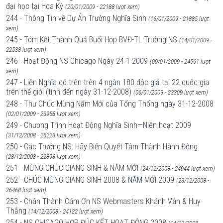
đại học tại Hoa Kỳ
(20/01/2009 - 22188 lượt xem)
244 - Thông Tin về Dự Án Trường Nghĩa Sinh
(16/01/2009 - 21885 lượt
xem)
245 - Tóm Kết Thành Quả Buổi Họp BVĐ-TL Trường NS
(14/01/2009 -
22538 lượt xem)
246 - Hoạt Động NS Chicago Ngày 24-1-2009
(09/01/2009 - 24561 lượt
xem)
247 - Liên Nghĩa có trên trên 4 ngàn 180 độc giả tại 22 quốc gia
trên thế giới (tính đến ngày 31-12-2008)
(06/01/2009 - 23309 lượt xem)
248 - Thư Chúc Mừng Năm Mới của Tổng Thống ngày 31-12-2008
(02/01/2009 - 23958 lượt xem)
249 - Chương Trình Hoạt Động Nghĩa Sinh—Niên hoạt 2009
(31/12/2008 - 26223 lượt xem)
250 - Các Trưởng NS: Hãy Biến Quyết Tâm Thành Hành Động
(28/12/2008 - 22898 lượt xem)
251 - MỪNG CHÚC GIÁNG SINH & NĂM MỚI
(24/12/2008 - 24944 lượt xem)
252 - CHÚC MỪNG GIÁNG SINH 2008 & NĂM MỚI 2009
(23/12/2008 -
26468 lượt xem)
253 - Chân Thành Cám Ơn NS Webmasters Khánh Vân & Huy
Thắng
(14/12/2008 - 24122 lượt xem)
254 - NS CHICAGO HỌP ĐÚC KẾT HOẠT ĐỘNG 2008