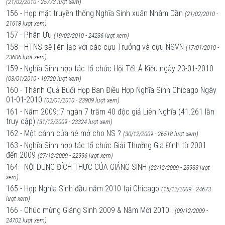
(21/02/2010 - 25773 lượt xem)
156 - Họp mặt truyền thống Nghĩa Sinh xuân Nhâm Dần
(21/02/2010 -
21618 lượt xem)
157 - Phân Ưu
(19/02/2010 - 24236 lượt xem)
158 - HTNS sẽ liên lạc với các cựu Trưởng và cựu NSVN
(17/01/2010 -
23606 lượt xem)
159 - Nghĩa Sinh hợp tác tổ chức Hội Tết Á Kiều ngày 23-01-2010
(03/01/2010 - 19720 lượt xem)
160 - Thành Quả Buổi Họp Ban Điều Hợp Nghĩa Sinh Chicago Ngày
01-01-2010
(02/01/2010 - 23909 lượt xem)
161 - Năm 2009: 7 ngàn 7 trăm 40 độc giả Liên Nghĩa (41.261 lần
truy cập)
(31/12/2009 - 23324 lượt xem)
162 - Một cánh cửa hé mở cho NS ?
(30/12/2009 - 26518 lượt xem)
163 - Nghĩa Sinh hợp tác tổ chức Giải Thưởng Gia Đình từ 2001
đến 2009
(27/12/2009 - 22996 lượt xem)
164 - NỘI DUNG ĐÍCH THỰC CỦA GIÁNG SINH
(22/12/2009 - 23933 lượt
xem)
165 - Họp Nghĩa Sinh đầu năm 2010 tại Chicago
(15/12/2009 - 24673
lượt xem)
166 - Chúc mừng Giáng Sinh 2009 & Năm Mới 2010 !
(09/12/2009 -
24702 lượt xem)