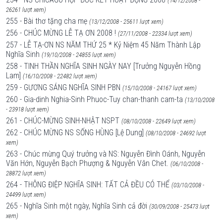
(14/12/2008 -
26261 lượt xem)
255 - Bài thơ tặng cha mẹ
(13/12/2008 - 25611 lượt xem)
256 - CHÚC MỪNG LỄ TẠ ƠN 2008 !
(27/11/2008 - 22334 lượt xem)
257 - LỄ TẠ-ƠN NS NĂM THỨ 25 * Kỷ Niệm 45 Năm Thành Lập
Nghĩa Sinh
(19/10/2008 - 24855 lượt xem)
258 - TINH THẦN NGHĨA SINH NGÀY NAY [Trưởng Nguyễn Hồng
Lam]
(16/10/2008 - 22482 lượt xem)
259 - GƯƠNG SÁNG NGHĨA SINH PBN
(15/10/2008 - 24167 lượt xem)
260 - Gia-dinh Nghia-Sinh Phuoc-Tuy chan-thanh cam-ta
(13/10/2008
- 23918 lượt xem)
261 - CHÚC-MỪNG SINH-NHẬT NSPT
(08/10/2008 - 22649 lượt xem)
262 - CHÚC MỪNG NS SỐNG HÙNG [Lệ Dung]
(08/10/2008 - 24692 lượt
xem)
263 - Chúc mừng Quý trưởng và NS: Nguyễn Đình Oánh, Nguyễn
Văn Hớn, Nguyễn Bạch Phượng & Nguyễn Vân Chet.
(06/10/2008 -
28872 lượt xem)
264 - THÔNG ĐIỆP NGHĨA SINH: TẤT CẢ ĐỀU CÓ THỂ
(03/10/2008 -
24499 lượt xem)
265 - Nghĩa Sinh một ngày, Nghĩa Sinh cả đời
(30/09/2008 - 25473 lượt
xem)