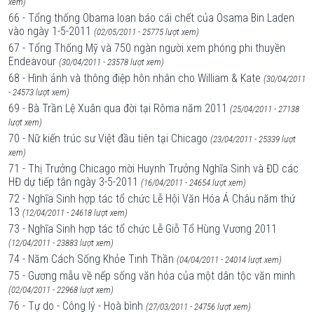
xem)
66 - Tổng thống Obama loan báo cái chết của Osama Bin Laden
vào ngày 1-5-2011
(02/05/2011 - 25775 lượt xem)
67 - Tổng Thống Mỹ và 750 ngàn người xem phóng phi thuyền
Endeavour
(30/04/2011 - 23578 lượt xem)
68 - Hình ảnh và thông điệp hôn nhân cho William & Kate
(30/04/2011
- 24573 lượt xem)
69 - Bà Trần Lệ Xuân qua đời tại Rôma năm 2011
(25/04/2011 - 27138
lượt xem)
70 - Nữ kiến trúc sư Việt đầu tiên tại Chicago
(23/04/2011 - 25339 lượt
xem)
71 - Thị Trưởng Chicago mời Huynh Trưởng Nghĩa Sinh và ĐD các
HĐ dự tiếp tân ngày 3-5-2011
(16/04/2011 - 24654 lượt xem)
72 - Nghĩa Sinh hợp tác tổ chức Lễ Hội Văn Hóa Á Châu năm thứ
13
(12/04/2011 - 24618 lượt xem)
73 - Nghĩa Sinh hợp tác tổ chức Lễ Giỗ Tổ Hùng Vương 2011
(12/04/2011 - 23883 lượt xem)
74 - Năm Cách Sống Khỏe Tinh Thần
(04/04/2011 - 24014 lượt xem)
75 - Gương mẫu về nếp sống văn hóa của một dân tộc văn minh
(02/04/2011 - 22968 lượt xem)
76 - Tự do - Công lý - Hoà bình
(27/03/2011 - 24756 lượt xem)