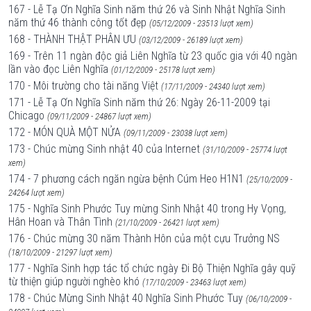
167 - Lễ Tạ Ơn Nghĩa Sinh năm thứ 26 và Sinh Nhật Nghĩa Sinh
năm thứ 46 thành công tốt đẹp
(05/12/2009 - 23513 lượt xem)
168 - THÀNH THẬT PHÂN ƯU
(03/12/2009 - 26189 lượt xem)
169 - Trên 11 ngàn độc giả Liên Nghĩa từ 23 quốc gia với 40 ngàn
lần vào đọc Liên Nghĩa
(01/12/2009 - 25178 lượt xem)
170 - Môi trường cho tài năng Việt
(17/11/2009 - 24340 lượt xem)
171 - Lễ Tạ Ơn Nghĩa Sinh năm thứ 26: Ngày 26-11-2009 tại
Chicago
(09/11/2009 - 24867 lượt xem)
172 - MÓN QUÀ MỘT NỬA
(09/11/2009 - 23038 lượt xem)
173 - Chúc mừng Sinh nhật 40 của Internet
(31/10/2009 - 25774 lượt
xem)
174 - 7 phương cách ngăn ngừa bệnh Cúm Heo H1N1
(25/10/2009 -
24264 lượt xem)
175 - Nghĩa Sinh Phước Tuy mừng Sinh Nhật 40 trong Hy Vọng,
Hân Hoan và Thân Tình
(21/10/2009 - 26421 lượt xem)
176 - Chúc mừng 30 năm Thành Hôn của một cựu Trưởng NS
(18/10/2009 - 21297 lượt xem)
177 - Nghĩa Sinh hợp tác tổ chức ngày Đi Bộ Thiện Nghĩa gây quỹ
từ thiện giúp người nghèo khó
(17/10/2009 - 23463 lượt xem)
178 - Chúc Mừng Sinh Nhật 40 Nghĩa Sinh Phước Tuy
(06/10/2009 -