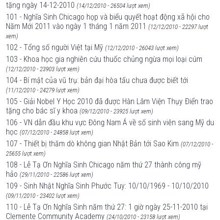
tặng ngày 14-12-2010
(14/12/2010 - 26504 lượt xem)
101 - Nghĩa Sinh Chicago họp và biểu quyết hoạt động xã hội cho
Năm Mới 2011 vào ngày 1 tháng 1 năm 2011
(12/12/2010 - 22297 lượt
xem)
102 - Tổng số người Việt tại Mỹ
(12/12/2010 - 26043 lượt xem)
103 - Khoa học gia nghiên cứu thuốc chủng ngừa mọi loại cúm
(12/12/2010 - 23903 lượt xem)
104 - Bí mật của vũ trụ: bản đại hòa tấu chưa được biết tới
(11/12/2010 - 24279 lượt xem)
105 - Giải Nobel Y Học 2010 đã được Hàn Lâm Viện Thụy Ðiển trao
tặng cho bác sĩ y khoa
(09/12/2010 - 23925 lượt xem)
106 - VN dẫn đầu khu vực Đông Nam Á về số sinh viên sang Mỹ du
học
(07/12/2010 - 24858 lượt xem)
107 - Thiết bị thăm dò không gian Nhật Bản tới Sao Kim
(07/12/2010 -
25655 lượt xem)
108 - Lễ Tạ Ơn Nghĩa Sinh Chicago năm thứ 27 thành công mỹ
hảo
(29/11/2010 - 22586 lượt xem)
109 - Sinh Nhật Nghĩa Sinh Phước Tuy: 10/10/1969 - 10/10/2010
(09/11/2010 - 23402 lượt xem)
110 - Lễ Tạ Ơn Nghĩa Sinh năm thứ 27: 1 giờ ngày 25-11-2010 tại
Clemente Community Academy
(24/10/2010 - 23158 lượt xem)