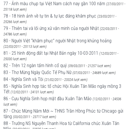
77 - Ảnh màu chụp tại Việt Nam cách nay gần 100 năm
(27/03/2011 -
25118 lượt xem)
78 - 18 hình ảnh về tự tin & tự lực đáng khâm phục
(23/03/2011 -
25266 lượt xem)
79 - Thiên tai và lối ứng xử văn minh của người Nhật
(22/03/2011 -
24786 lượt xem)
80 - Người Việt ‘‘khâm phục’’ người Nhật trong khủng hoảng
(22/03/2011 - 25113 lượt xem)
81 - 25 hình động đất tại Nhật Bản ngày 10-03-2011
(12/03/2011 -
25030 lượt xem)
82 - Trên 12 ngàn tấm hình cổ quý
(09/03/2011 - 21257 lượt xem)
83 - Thơ Mừng Ngày Quốc Tế Phụ Nữ
(07/03/2011 - 24689 lượt xem)
84 - Nghĩa Sinh và Tôi
(21/02/2011 - 23324 lượt xem)
85 - Nghĩa Sinh hợp tác tổ chức Hội Xuân Tân Mão ngày mồng 3
Tết
(12/02/2011 - 24131 lượt xem)
86 - Cựu Nghĩa Sinh họp mặt đầu Xuân Tân Mão
(12/02/2011 - 24536
lượt xem)
87 - Chúc Mừng Năm Mới ~ THNS Trần Hồng Phúc từ Chicago gửi
tặng
(03/02/2011 - 23717 lượt xem)
88 - Trưởng NS Nguyễn Thanh Hoa từ California chúc Xuân Tân
Mão