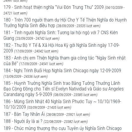
24997 lượt xem)
179 - Sinh hoạt thiện nghĩa “Vui Đón Trung Thu” 2009
(04/10/2009 -
24721 lượt xem)
180 - Trên 700 người tham dự Hội Chợ Y Tế Thiện Nghĩa do Huynh
Trưởng Nghĩa Sinh điều hợp
(28/09/2009 - 23535 lượt xem)
181 - Tình người Nghĩa Sinh: Tương lai hội ngộ với 7 CNS Kiên
Giang
(23/09/2009 - 24742 lượt xem)
182 - Thư Bộ Y Tế & Xã Hội Hoa Kỳ gởi Nghĩa Sinh ngày 17-09-
2009
(17/09/2009 - 24042 lượt xem)
183 - Anh chị em Thiện Nghĩa tham gia công tác "Ngày Sinh nhật
của Bé"
(17/09/2009 - 24541 lượt xem)
184 - Nghị Trình Buổi Họp Nghĩa Sinh Chicago ngày 12-09-2009
(13/09/2009 - 24336 lượt xem)
185 - Huynh Trưởng Nghĩa Sinh trao Bằng Tưởng Thưởng Lãnh
Đạo Cộng Đồng cho Tiến sĩ Evelyn Natividad và Giáo sư Angeles
Carandang ngày 5-9-2009
(08/09/2009 - 23585 lượt xem)
186 - Mừng Sinh Nhật 40 Nghĩa Sinh Phước Tuy ~ 10/10/1969-
10/10/2009
(03/09/2009 - 21435 lượt xem)
187 - Bàn Tay Nhân Ái
(28/08/2009 - 25921 lượt xem)
188 - Người ấy là ai ?
(22/08/2009 - 23382 lượt xem)
189 - Chúc mừng thượng thọ cựu Tuyên úy Nghĩa Sinh Chicago