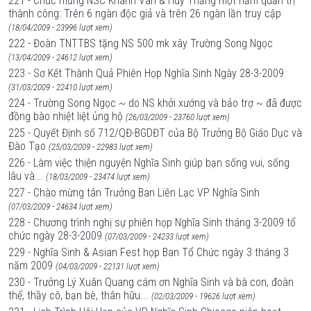
221 - Chúc mừng NSC Khánh Vân & Huy Thắng một năm quản trị
thành công: Trên 6 ngàn độc giả và trên 26 ngàn lần truy cập
(18/04/2009 - 23996 lượt xem)
222 - Đoàn TNTTBS tặng NS 500 mk xây Trường Song Ngọc
(13/04/2009 - 24612 lượt xem)
223 - Sơ Kết Thành Quả Phiên Họp Nghĩa Sinh Ngày 28-3-2009
(31/03/2009 - 22410 lượt xem)
224 - Trường Song Ngọc ~ do NS khởi xướng và bảo trợ ~ đã được
đồng bào nhiệt liệt ủng hộ
(26/03/2009 - 23760 lượt xem)
225 - Quyết Định số 712/QĐ-BGDĐT của Bộ Trưởng Bộ Giáo Dục và
Đào Tạo
(25/03/2009 - 22983 lượt xem)
226 - Làm việc thiện nguyện Nghĩa Sinh giúp bạn sống vui, sống
lâu và...
(18/03/2009 - 23474 lượt xem)
227 - Chào mừng tân Trưởng Ban Liên Lạc VP Nghĩa Sinh
(07/03/2009 - 24634 lượt xem)
228 - Chương trình nghị sự phiên họp Nghĩa Sinh tháng 3-2009 tổ
chức ngày 28-3-2009
(07/03/2009 - 24233 lượt xem)
229 - Nghĩa Sinh & Asian Fest họp Ban Tổ Chức ngày 3 tháng 3
năm 2009
(04/03/2009 - 22131 lượt xem)
230 - Trưởng Lý Xuân Quang cám ơn Nghĩa Sinh và bà con, đoàn
thể, thầy cô, bạn bè, thân hữu...
(02/03/2009 - 19626 lượt xem)