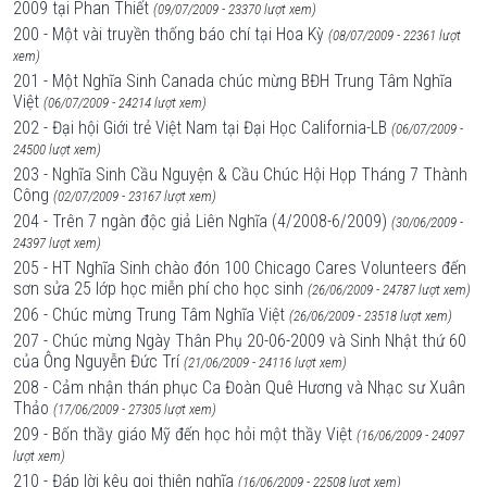
2009 tại Phan Thiết
(09/07/2009 - 23370 lượt xem)
200 - Một vài truyền thống báo chí tại Hoa Kỳ
(08/07/2009 - 22361 lượt
xem)
201 - Một Nghĩa Sinh Canada chúc mừng BĐH Trung Tâm Nghĩa
Việt
(06/07/2009 - 24214 lượt xem)
202 - Đại hội Giới trẻ Việt Nam tại Đại Học California-LB
(06/07/2009 -
24500 lượt xem)
203 - Nghĩa Sinh Cầu Nguyện & Cầu Chúc Hội Họp Tháng 7 Thành
Công
(02/07/2009 - 23167 lượt xem)
204 - Trên 7 ngàn độc giả Liên Nghĩa (4/2008-6/2009)
(30/06/2009 -
24397 lượt xem)
205 - HT Nghĩa Sinh chào đón 100 Chicago Cares Volunteers đến
sơn sửa 25 lớp học miễn phí cho học sinh
(26/06/2009 - 24787 lượt xem)
206 - Chúc mừng Trung Tâm Nghĩa Việt
(26/06/2009 - 23518 lượt xem)
207 - Chúc mừng Ngày Thân Phụ 20-06-2009 và Sinh Nhật thứ 60
của Ông Nguyễn Đức Trí
(21/06/2009 - 24116 lượt xem)
208 - Cảm nhận thán phục Ca Đoàn Quê Hương và Nhạc sư Xuân
Thảo
(17/06/2009 - 27305 lượt xem)
209 - Bốn thầy giáo Mỹ đến học hỏi một thầy Việt
(16/06/2009 - 24097
lượt xem)
210 - Đáp lời kêu gọi thiện nghĩa
(16/06/2009 - 22508 lượt xem)