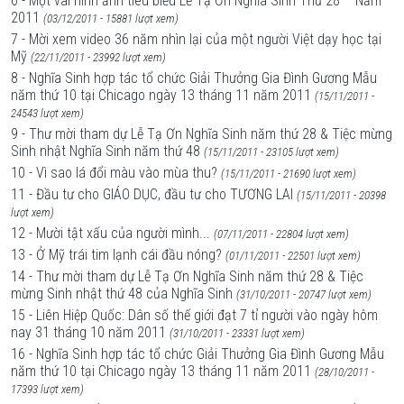
6 - Một vài hình ảnh tiêu biểu Lễ Tạ Ơn Nghĩa Sinh Thứ 28 – Năm
2011
(03/12/2011 - 15881 lượt xem)
7 - Mời xem video 36 năm nhìn lại của một người Việt dạy học tại
Mỹ
(22/11/2011 - 23992 lượt xem)
8 - Nghĩa Sinh hợp tác tổ chức Giải Thưởng Gia Đình Gương Mẫu
năm thứ 10 tại Chicago ngày 13 tháng 11 năm 2011
(15/11/2011 -
24543 lượt xem)
9 - Thư mời tham dự Lễ Tạ Ơn Nghĩa Sinh năm thứ 28 & Tiệc mừng
Sinh nhật Nghĩa Sinh năm thứ 48
(15/11/2011 - 23105 lượt xem)
10 - Vì sao lá đổi màu vào mùa thu?
(15/11/2011 - 21690 lượt xem)
11 - Đầu tư cho GIÁO DỤC, đầu tư cho TƯƠNG LAI
(15/11/2011 - 20398
lượt xem)
12 - Mười tật xấu của người mình...
(07/11/2011 - 22804 lượt xem)
13 - Ở Mỹ trái tim lạnh cái đầu nóng?
(01/11/2011 - 22501 lượt xem)
14 - Thư mời tham dự Lễ Tạ Ơn Nghĩa Sinh năm thứ 28 & Tiệc
mừng Sinh nhật thứ 48 của Nghĩa Sinh
(31/10/2011 - 20747 lượt xem)
15 - Liên Hiệp Quốc: Dân số thế giới đạt 7 tỉ người vào ngày hôm
nay 31 tháng 10 năm 2011
(31/10/2011 - 23331 lượt xem)
16 - Nghĩa Sinh hợp tác tổ chức Giải Thưởng Gia Đình Gương Mẫu
năm thứ 10 tại Chicago ngày 13 tháng 11 năm 2011
(28/10/2011 -
17393 lượt xem)