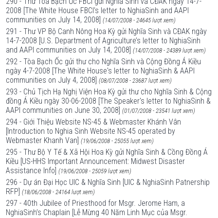
290 - Thư Tòa Bạch Ốc FBCI gửi Nghĩa Sinh và CĐAK ngày 14-7-
2008 [The White House FBCI's letter to NghiaSinh and AAPI
communities on July 14, 2008]
(14/07/2008 - 24645 lượt xem)
291 - Thư VP Bộ Canh Nông Hoa Kỳ gửi Nghĩa Sinh và CĐAK ngày
14-7-2008 [U.S. Department of Agriculture’s letter to NghiaSinh
and AAPI communities on July 14, 2008]
(14/07/2008 - 24389 lượt xem)
292 - Tòa Bạch Ốc gửi thư cho Nghĩa Sinh và Cộng Đồng Á Kiều
ngày 4-7-2008 [The White House's letter to NghiaSinh & AAPI
communities on July 4, 2008]
(08/07/2008 - 23687 lượt xem)
293 - Chủ Tịch Hạ Nghị Viện Hoa Kỳ gửi thư cho Nghĩa Sinh & Cộng
đồng Á Kiều ngày 30-06-2008 [The Speaker's letter to NghiaSinh &
AAPI communities on June 30, 2008]
(01/07/2008 - 23541 lượt xem)
294 - Giới Thiệu Website NS-45 & Webmaster Khánh Vân
[Introduction to Nghia Sinh Website NS-45 operated by
Webmaster Khanh Van]
(19/06/2008 - 25055 lượt xem)
295 - Thư Bộ Y Tế & Xã Hội Hoa Kỳ gửi Nghĩa Sinh & Cồng Đồng Á
Kiều [US-HHS Important Announcement: Midwest Disaster
Assistance Info]
(19/06/2008 - 25059 lượt xem)
296 - Dự án Đại Học UIC & Nghĩa Sinh [UIC & NghiaSinh Patnership
RFP]
(18/06/2008 - 24164 lượt xem)
297 - 40th Jubilee of Priesthood for Msgr. Jerome Ham, a
NghiaSinh’s Chaplain [Lễ Mừng 40 Năm Linh Mục của Msgr.