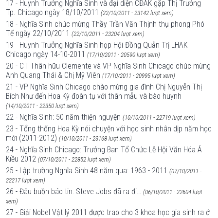
17 - Huynh Trưởng Nghĩa Sinh và đại diện CĐAK gặp Thị Trưởng
Tp. Chicago ngày 18/10/2011
(22/10/2011 - 23142 lượt xem)
18 - Nghĩa Sinh chúc mừng Thầy Trần Văn Thịnh thụ phong Phó
Tế ngày 22/10/2011
(22/10/2011 - 23204 lượt xem)
19 - Huynh Trưởng Nghĩa Sinh họp Hội Đồng Quản Trị LHAK
Chicago ngày 14-10-2011
(17/10/2011 - 20590 lượt xem)
20 - CT Thân hữu Clemente và VP Nghĩa Sinh Chicago chúc mừng
Anh Quang Thái & Chị Mỹ Viên
(17/10/2011 - 20995 lượt xem)
21 - VP Nghĩa Sinh Chicago chào mừng gia đình Chị Nguyễn Thị
Bích Như đến Hoa Kỳ đoàn tụ với thân mẫu và bào huynh
(14/10/2011 - 22350 lượt xem)
22 - Nghĩa Sinh: 50 năm thiện nguyện
(10/10/2011 - 22719 lượt xem)
23 - Tổng thống Hoa Kỳ nói chuyện với học sinh nhân dịp năm học
mới (2011-2012)
(10/10/2011 - 23168 lượt xem)
24 - Nghĩa Sinh Chicago: Trưởng Ban Tổ Chức Lễ Hội Văn Hóa Á
Kiều 2012
(07/10/2011 - 22852 lượt xem)
25 - Lập trường Nghĩa Sinh 48 năm qua: 1963 - 2011
(07/10/2011 -
22217 lượt xem)
26 - Đâu buồn báo tin: Steve Jobs đã ra đi…
(06/10/2011 - 22604 lượt
xem)
27 - Giải Nobel Vật lý 2011 được trao cho 3 khoa học gia sinh ra ở