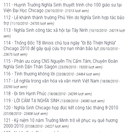
111 - Huynh Trưởng Nghĩa Sinh thuyết trình cho 100 giáo sư tại
Viện Đại Học Chicago
(24/10/2010 - 21513 lượt xem)
112 - Lễ khánh thành trường Phú Yên do Nghĩa Sinh hợp tác bảo
trợ
(11/10/2010 - 24705 lượt xem)
113 - Nghĩa Sinh công tác xã hội tại Tây Ninh
(10/10/2010 - 24219 lượt
xem)
114 - Thống Đốc TB Illinois chủ tọa ngày “Đi Bộ Thiện Nghĩa”
Chicago 2010 để gây quỹ cứu trợ nạn nhân bão lụt
(05/10/2010 -
23675 lượt xem)
115 - Phân ưu cùng CNS Nguyễn Thị Cẩm Tâm, Chuyên Đoàn
Nghĩa Sinh Dấn Thân Sàigòn
(23/09/2010 - 19200 lượt xem)
116 - Tình thương không lời
(23/08/2010 - 24464 lượt xem)
117 - Lễ nghĩa trong văn hóa và văn minh Việt Nam
(18/08/2010 -
23293 lượt xem)
118 - Đi tìm Hạnh Phúc
(18/08/2010 - 24299 lượt xem)
119 - LỜI CẢM TẠ NGHĨA SINH
(13/08/2010 - 24080 lượt xem)
120 - Nghĩa Sinh Chicago họp đúc kết công tác tháng 8-2010
(07/08/2010 - 23408 lượt xem)
121 - Kỷ niệm 10 năm Trưởng Minh trở về phục vụ quê hương:
2000-2010
(07/08/2010 - 24227 lượt xem)