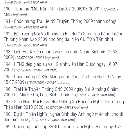
(18/08/2009 - 26414 lượt xem)
190 - Tâm thư “Một Năm Nhìn Lại: 07-2008/08-2009”
(14/08/2009 -
23814 lượt xem)
191 - Chúc mừng Trại Hè NS Truyền Thống 2009 thành công!
(10/08/2009 - 24324 lượt xem)
192 - Bộ Trưởng Nội Vụ Illinois và HT Nghĩa Sinh trao bằng Tưởng
Thưởng Nhân Đạo 2009 cho ông đại diện CĐ Trần Tấn Nhứt
(31/07/2009 - 26563 lượt xem)
193 - Liên Hội Á Kiều chung vui sinh nhật Nghĩa Sinh 46 (1963-
2009)
(20/07/2009 - 27001 lượt xem)
194 - HTNS tiếp giáo sư và 12 sinh viên Hàn Quốc ngày 16-07-
2009
(17/07/2009 - 25407 lượt xem)
195 - Chúc mừng Lễ Bổn Mạng cộng đoàn Du Sinh Đà Lạt (Ngày
15-07-2009)
(15/07/2009 - 24234 lượt xem)
196 - Trại Hè Truyền Thống CNS 2009 ngày 8 & 9 tháng 8 năm
2009 tại Mũi Kê Gà, Lagi, Bình Thuận
(14/07/2009 - 24128 lượt xem)
197 - Sinh Hoạt Nội Bộ và Hoạt Động Xã Hội của Nghĩa Sinh trong
Thập Niên 2010-2020
(10/07/2009 - 24808 lượt xem)
198 - Dự án Thiện Nghĩa: Nghĩa Sinh dạy Anh ngữ miễn phí cho di
dân mới tới Mỹ
(10/07/2009 - 24029 lượt xem)
199 - Nội dung buổi họp BVĐ-TL Trung Tâm Nghĩa Việt ngày 4-7-