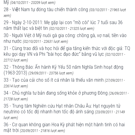
Mỹ
(04/10/2011 - 23209 lượt xem)
28 - Việt Nam tự đóng tàu chiến thành công
(03/10/2011 - 21965 lượt
xem)
29 - Ngày 2-10-2011: Mẹ gặp lại con “mồ côi” lúc 7 tuổi sau 36
năm thất lạc và biệt tin
(02/10/2011 - 21325 lượt xem)
30 - Người Việt ở Mỹ nuôi gà gia công: chồng gà, vợ nail, tiền vào
như nước
(02/10/2011 - 22631 lượt xem)
31 - Cùng trao đổi và học hỏi để gia tăng kiến thức với độc giả: TQ
kêu gọi dạy VN và Phi “bài học đạo đức” bằng vũ lực
(02/10/2011 -
22712 lượt xem)
32 - Thông Báo: Ấn hành Kỷ Yếu 50 năm Nghĩa Sinh hoạt động
(1963-2013)
(29/09/2011 - 23756 lượt xem)
33 - Tạo của cải cho số ít cá nhân là thiếu văn minh
(27/09/2011 -
22614 lượt xem)
34 - Chủ nghĩa tư bản đang sống khỏe ở phương Đông
(26/09/2011 -
21728 lượt xem)
35 - Trung tâm Nghiên cứu Hạt nhân Châu Âu: Hạt nguyên tử
neutrino có tốc độ nhanh hơn tốc độ ánh sáng
(23/09/2011 - 21149
lượt xem)
36 - Cơ quan không gian Hoa Kỳ phát hiện một hành tinh có hai
mặt trời
(20/09/2011 - 21816 lượt xem)