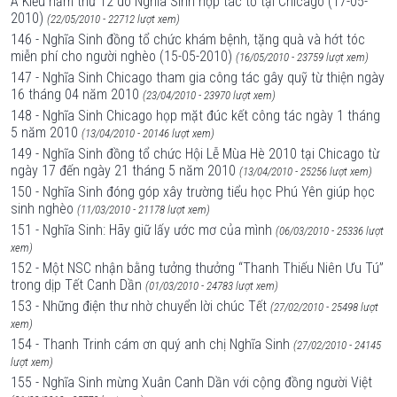
Á Kiều năm thứ 12 do Nghĩa Sinh hợp tác tổ tại Chicago (17-05-
2010)
(22/05/2010 - 22712 lượt xem)
146 - Nghĩa Sinh đồng tổ chức khám bệnh, tặng quà và hớt tóc
miễn phí cho người nghèo (15-05-2010)
(16/05/2010 - 23759 lượt xem)
147 - Nghĩa Sinh Chicago tham gia công tác gây quỹ từ thiện ngày
16 tháng 04 năm 2010
(23/04/2010 - 23970 lượt xem)
148 - Nghĩa Sinh Chicago họp mặt đúc kết công tác ngày 1 tháng
5 năm 2010
(13/04/2010 - 20146 lượt xem)
149 - Nghĩa Sinh đồng tổ chức Hội Lễ Mùa Hè 2010 tại Chicago từ
ngày 17 đến ngày 21 tháng 5 năm 2010
(13/04/2010 - 25256 lượt xem)
150 - Nghĩa Sinh đóng góp xây trường tiểu học Phú Yên giúp học
sinh nghèo
(11/03/2010 - 21178 lượt xem)
151 - Nghĩa Sinh: Hãy giữ lấy ước mơ của mình
(06/03/2010 - 25336 lượt
xem)
152 - Một NSC nhận bằng tưởng thưởng “Thanh Thiếu Niên Ưu Tú”
trong dịp Tết Canh Dần
(01/03/2010 - 24783 lượt xem)
153 - Những điện thư nhờ chuyển lời chúc Tết
(27/02/2010 - 25498 lượt
xem)
154 - Thanh Trinh cám ơn quý anh chị Nghĩa Sinh
(27/02/2010 - 24145
lượt xem)
155 - Nghĩa Sinh mừng Xuân Canh Dần với cộng đồng người Việt