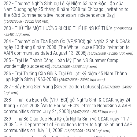
282 - Thư mời Nghĩa Sinh dự Lễ Kỷ Niệm 63 năm Độc Lập của
Nam Dương ngày 25 tháng 8 năm 2008 tại Chicago [Invitation to
the 63rd Commemorative Indonesian Independence Day]
(15/08/2008 - 23622 lượt xem)
283 - THỬ TÌM MỘT HƯỚNG ĐI CHO THẾ HỆ NS KẾ THỪA
(14/08/2008
- 22481 lượt xem)
284 - Thư mời của Tòa Bạch Ốc (VP/FBCI) gửi Nghĩa Sinh & CĐAK
ngày 13 tháng 8 năm 2008 [The White House FBCI"s invitation to
AAPI communities dated August 13, 2008]
(14/08/2008 - 25285 lượt xem)
285 - Trại Hè Thành Công Hoàn Mỹ [The NS Summer Camp
wonderfully succeeded]
(04/08/2008 - 22703 lượt xem)
286 - Trại Trưởng Cần Giờ & Trại Đà Lạt: Kỷ Niệm 45 Năm Thành
Lập Nghĩa Sinh (1963-2008)
(28/07/2008 - 23980 lượt xem)
287 - Bảy Bông Sen Vàng [Seven Golden Lotuses]
(25/07/2008 - 24582
lượt xem)
288 - Thư Tòa Bạch Ốc (VP/FBCI) gửi Nghĩa Sinh & CĐAK ngày 24
tháng 7 năm 2008 [White House FBCI's letter to NghiaSinh & AAPI
communities dated July 24, 2008]
(24/07/2008 - 25157 lượt xem)
289 - Thư Bộ Giáo Dục Hoa Kỳ gửi Nghĩa Sinh và CĐAK ngày 11-7-
2008 [U.S. Department of Education's letter to NghiaSinh and AAPI
communities on July 11, 2008]
(16/07/2008 - 25416 lượt xem)