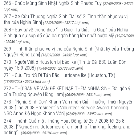
266 - Chúc Mừng Sinh Nhật Nghĩa Sinh Phước Tuy
(27/09/2008 - 24276
lượt xem)
267 - Xe Cứu Thương Nghĩa Sinh [Bài số 2: Tinh thần phục vụ vị
tha của Nghĩa Sinh]
(22/09/2008 - 23217 lượt xem)
268 - Suy tư về thông điệp “Tự Giác, Tự Giải, Tự Giúp” của Nghĩa
Sinh qua sự sụp đổ của ba ngân hàng lớn nhất nước Mỹ
(19/09/2008
- 23046 lượt xem)
269 - Tinh thần phục vụ vị tha của Nghĩa Sinh [Nhật ký của Trưởng
Nguyễn Hồng Lam]
(16/09/2008 - 24332 lượt xem)
270 - Người Việt ở Houston bị bão Ike (Tin từ Đài BBC Luân Đôn
ngày 15-9-2008)
(15/09/2008 - 23738 lượt xem)
271 - Cứu Trợ NS Di Tản Bão Hurricane Ike (Houston, TX)
(13/09/2008 - 25298 lượt xem)
272 - THỬ BÀN VỀ VẤN ĐỀ KẾT NẠP THÊM NGHĨA SINH [Bài góp ý
của Trưởng Nguyễn Hồng Lam]
(06/09/2008 - 25313 lượt xem)
273 - “Nghĩa Sinh Con” Khánh Vân nhận Giải Thưởng Thiện Nguyện
2008 [The 2008 President`s Volunteer Service Award, honoring
NSC Anne Đỗ Ngọc Khánh Vân]
(02/09/2008 - 23952 lượt xem)
274 - Thành Quả một Tháng Hoạt Động, từ 25-7-2008 tới 25-8-
2008. [“NghiaSinh: Outcomes of a month of thinking, feeling, and
acting”].
(30/08/2008 - 25184 lượt xem)