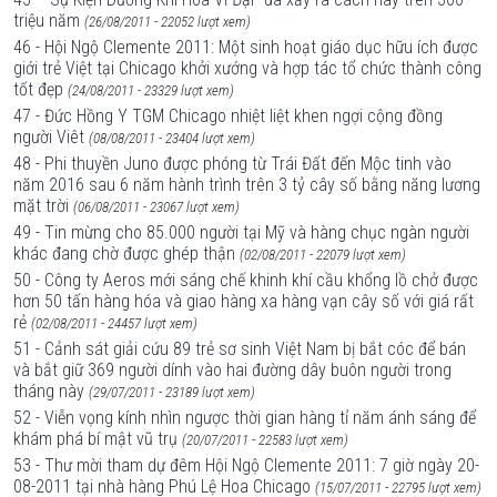
triệu năm
(26/08/2011 - 22052 lượt xem)
46 - Hội Ngộ Clemente 2011: Một sinh hoạt giáo dục hữu ích được
giới trẻ Việt tại Chicago khởi xướng và hợp tác tổ chức thành công
tốt đẹp
(24/08/2011 - 23329 lượt xem)
47 - Đức Hồng Y TGM Chicago nhiệt liệt khen ngợi cộng đồng
người Viêt
(08/08/2011 - 23404 lượt xem)
48 - Phi thuyền Juno được phóng từ Trái Đất đến Mộc tinh vào
năm 2016 sau 6 năm hành trình trên 3 tỷ cây số bằng năng lương
mặt trời
(06/08/2011 - 23067 lượt xem)
49 - Tin mừng cho 85.000 người tại Mỹ và hàng chục ngàn người
khác đang chờ được ghép thận
(02/08/2011 - 22079 lượt xem)
50 - Công ty Aeros mới sáng chế khinh khí cầu khổng lồ chở được
hơn 50 tấn hàng hóa và giao hàng xa hàng vạn cây số với giá rất
rẻ
(02/08/2011 - 24457 lượt xem)
51 - Cảnh sát giải cứu 89 trẻ sơ sinh Việt Nam bị bắt cóc để bán
và bắt giữ 369 người dính vào hai đường dây buôn người trong
tháng này
(29/07/2011 - 23189 lượt xem)
52 - Viễn vọng kính nhìn ngược thời gian hàng tỉ năm ánh sáng để
khám phá bí mật vũ trụ
(20/07/2011 - 22583 lượt xem)
53 - Thư mời tham dự đêm Hội Ngộ Clemente 2011: 7 giờ ngày 20-
08-2011 tại nhà hàng Phú Lệ Hoa Chicago
(15/07/2011 - 22795 lượt xem)