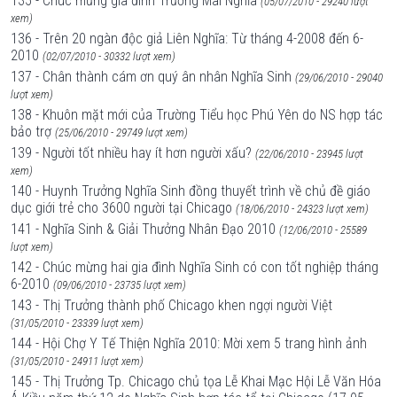
135 - Chúc mừng gia đình Trưởng Mai Nghĩa
(05/07/2010 - 29240 lượt
xem)
136 - Trên 20 ngàn độc giả Liên Nghĩa: Từ tháng 4-2008 đến 6-
2010
(02/07/2010 - 30332 lượt xem)
137 - Chân thành cám ơn quý ân nhân Nghĩa Sinh
(29/06/2010 - 29040
lượt xem)
138 - Khuôn mặt mới của Trường Tiểu học Phú Yên do NS hợp tác
bảo trợ
(25/06/2010 - 29749 lượt xem)
139 - Người tốt nhiều hay ít hơn người xấu?
(22/06/2010 - 23945 lượt
xem)
140 - Huynh Trưởng Nghĩa Sinh đồng thuyết trình về chủ đề giáo
dục giới trẻ cho 3600 người tại Chicago
(18/06/2010 - 24323 lượt xem)
141 - Nghĩa Sinh & Giải Thưởng Nhân Đạo 2010
(12/06/2010 - 25589
lượt xem)
142 - Chúc mừng hai gia đình Nghĩa Sinh có con tốt nghiệp tháng
6-2010
(09/06/2010 - 23735 lượt xem)
143 - Thị Trưởng thành phố Chicago khen ngợi người Việt
(31/05/2010 - 23339 lượt xem)
144 - Hội Chợ Y Tế Thiện Nghĩa 2010: Mời xem 5 trang hình ảnh
(31/05/2010 - 24911 lượt xem)
145 - Thị Trưởng Tp. Chicago chủ tọa Lễ Khai Mạc Hội Lễ Văn Hóa