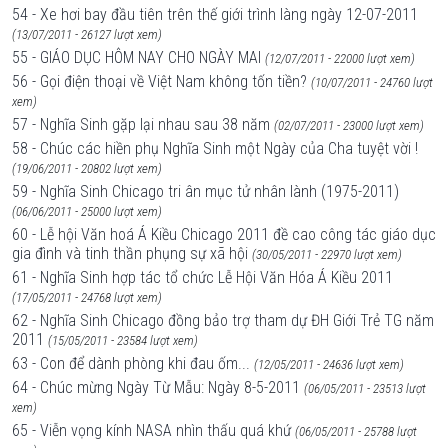
54 - Xe hơi bay đầu tiên trên thế giới trình làng ngày 12-07-2011
(13/07/2011 - 26127 lượt xem)
55 - GIÁO DỤC HÔM NAY CHO NGÀY MAI
(12/07/2011 - 22000 lượt xem)
56 - Gọi điện thoại về Việt Nam không tốn tiền?
(10/07/2011 - 24760 lượt
xem)
57 - Nghĩa Sinh gặp lại nhau sau 38 năm
(02/07/2011 - 23000 lượt xem)
58 - Chúc các hiền phụ Nghĩa Sinh một Ngày của Cha tuyệt vời !
(19/06/2011 - 20802 lượt xem)
59 - Nghĩa Sinh Chicago tri ân mục tử nhân lành (1975-2011)
(06/06/2011 - 25000 lượt xem)
60 - Lễ hội Văn hoá Á Kiều Chicago 2011 đề cao công tác giáo dục
gia đình và tinh thần phụng sự xã hội
(30/05/2011 - 22970 lượt xem)
61 - Nghĩa Sinh hợp tác tổ chức Lễ Hội Văn Hóa Á Kiều 2011
(17/05/2011 - 24768 lượt xem)
62 - Nghĩa Sinh Chicago đồng bảo trợ tham dự ĐH Giới Trẻ TG năm
2011
(15/05/2011 - 23584 lượt xem)
63 - Con để dành phòng khi đau ốm...
(12/05/2011 - 24636 lượt xem)
64 - Chúc mừng Ngày Từ Mẫu: Ngày 8-5-2011
(06/05/2011 - 23513 lượt
xem)
65 - Viễn vọng kính NASA nhìn thấu quá khứ
(06/05/2011 - 25788 lượt