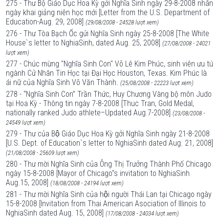
275 - Thư Bộ Giáo Dục Hoa Kỳ gởi Nghĩa Sinh ngày 29-8-2008 nhân
ngày khai giảng niên học mới [Letter from the U.S. Department of
Education-Aug. 29, 2008]
(29/08/2008 - 24528 lượt xem)
276 - Thư Tòa Bạch Ốc gửi Nghĩa Sinh ngày 25-8-2008 [The White
House`s letter to NghiaSinh, dated Aug. 25, 2008]
(27/08/2008 - 24021
lượt xem)
277 - Chúc mừng "Nghĩa Sinh Con" Võ Lê Kim Phúc, sinh viên ưu tú
ngành Cử Nhân Tin Học tại Đại Học Houston, Texas. Kim Phúc là
ái nữ của Nghĩa Sinh Võ Văn Thành.
(25/08/2008 - 22223 lượt xem)
278 - “Nghĩa Sinh Con” Trần Thức, Huy Chương Vàng bộ môn Judo
tại Hoa Kỳ - Thông tin ngày 7-8-2008 [Thuc Tran, Gold Medal,
nationally ranked Judo athlete–Updated Aug.7-2008]
(23/08/2008 -
24549 lượt xem)
279 - Thư của Bộ Giáo Dục Hoa Kỳ gởi Nghĩa Sinh ngày 21-8-2008
[U.S. Dept. of Education`s letter to NghiaSinh dated Aug. 21, 2008]
(21/08/2008 - 25609 lượt xem)
280 - Thư mời Nghĩa Sinh của Ông Thị Trưởng Thành Phố Chicago
ngày 15-8-2008 [Mayor of Chicago"s invitation to NghiaSinh
Aug.15, 2008]
(18/08/2008 - 24194 lượt xem)
281 - Thư mời Nghĩa Sinh của hội người Thái Lan tại Chicago ngày
15-8-2008 [Invitation from Thai American Asociation of Illinois to
NghiaSinh dated Aug. 15, 2008]
(17/08/2008 - 24034 lượt xem)