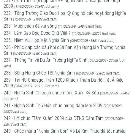
231 - Lịch Trình Hội Họp của VP Nghĩa Sinh Chicago niên hoạt
2009
(17/02/2009 - 24843 lượt xem)
232 - Tổng Trưởng Giáo Dục Hoa Kỳ ủng hộ các hoạt động Nghĩa
Sinh
(12/02/2009 - 21082 lượt xem)
233 - Mười cách để vui sống
(11/02/2009 - 24848 lượt xem)
234 - Làm Sao Đọc Được Chữ Việt ?
(11/02/2009 - 22354 lượt xem)
235 - Niềm Vui Họp Mặt Nghĩa Sinh
(08/02/2009 - 18514 lượt xem)
236 - Phúc đáp các câu hỏi của Ban Vận Động lập Trường Nghĩa
Sinh
(07/02/2009 - 23815 lượt xem)
237 - Thông Tin về Dự Án Trường Nghĩa Sinh
(04/02/2009 - 22468 lượt
xem)
238 - Sống Hùng Chúc Tết Nghĩa Sinh
(02/02/2009 - 23636 lượt xem)
239 - Tin NS Chicago: Trên 1200 Khách Tham Dự Hội Tết Á Kiều
2009
(26/01/2009 - 23911 lượt xem)
240 - Nghĩa Sinh Chicago chúc mừng Xuân Kỷ Sửu
(23/01/2009 - 23462
lượt xem)
241 - Nghĩa Sinh Thủ Đức chúc mừng Năm Mới 2009
(23/01/2009 -
22329 lượt xem)
242 - Lời chúc "Tâm Xuân" 2009 của DTNS Cẩm Tâm
(22/01/2009 -
22018 lượt xem)
243 - Chúc mừng "Nghĩa Sinh Con" Võ Lê Kim Phúc đã tốt nghiệp