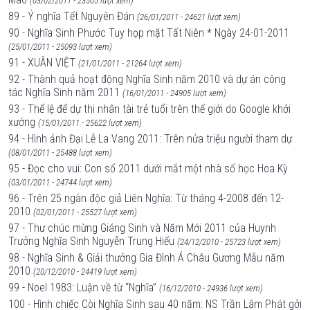
(03/02/2011 - 23505 lượt xem)
89 - Ý nghĩa Tết Nguyên Đán
(26/01/2011 - 24621 lượt xem)
90 - Nghĩa Sinh Phước Tuy họp mặt Tất Niên * Ngày 24-01-2011
(25/01/2011 - 25093 lượt xem)
91 - XUÂN VIỆT
(21/01/2011 - 21264 lượt xem)
92 - Thành quả hoạt động Nghĩa Sinh năm 2010 và dự án công
tác Nghĩa Sinh năm 2011
(16/01/2011 - 24905 lượt xem)
93 - Thể lệ để dự thi nhân tài trẻ tuổi trên thế giới do Google khởi
xướng
(15/01/2011 - 25622 lượt xem)
94 - Hình ảnh Đại Lễ La Vang 2011: Trên nửa triệu người tham dự
(08/01/2011 - 25488 lượt xem)
95 - Đọc cho vui: Con số 2011 dưới mắt một nhà số học Hoa Kỳ
(03/01/2011 - 24744 lượt xem)
96 - Trên 25 ngàn độc giả Liên Nghĩa: Từ tháng 4-2008 đến 12-
2010
(02/01/2011 - 25527 lượt xem)
97 - Thư chúc mừng Giáng Sinh và Năm Mới 2011 của Huynh
Trưởng Nghĩa Sinh Nguyễn Trung Hiếu
(24/12/2010 - 25723 lượt xem)
98 - Nghĩa Sinh & Giải thưởng Gia Đình Á Châu Gương Mẫu năm
2010
(20/12/2010 - 24419 lượt xem)
99 - Noel 1983: Luận về từ “Nghĩa”
(16/12/2010 - 24936 lượt xem)
100 - Hình chiếc Còi Nghĩa Sinh sau 40 năm: NS Trần Lâm Phát gởi