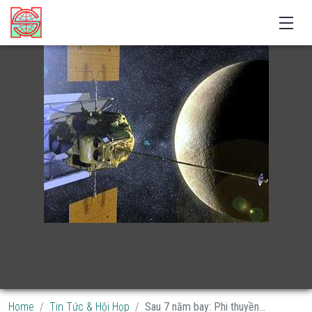
Home
Tin Tức & Hội Họp
Sau 7 năm bay: Phi thuyền...