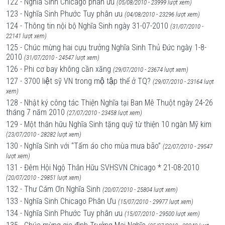
122 - Nghĩa Sinh Chicago phân ưu
(05/08/2010 - 23999 lượt xem)
123 - Nghĩa Sinh Phước Tuy phân ưu
(04/08/2010 - 23296 lượt xem)
124 - Thông tin nội bộ Nghĩa Sinh ngày 31-07-2010
(31/07/2010 -
22141 lượt xem)
125 - Chúc mừng hai cựu trưởng Nghĩa Sinh Thủ Đức ngày 1-8-
2010
(31/07/2010 - 24547 lượt xem)
126 - Phi cơ bay không cần xăng
(29/07/2010 - 23674 lượt xem)
127 - 3700 liệt sỹ VN trong mộ tập thể ở TQ?
(29/07/2010 - 23164 lượt
xem)
128 - Nhật ký công tác Thiện Nghĩa tại Ban Mê Thuột ngày 24-26
tháng 7 năm 2010
(27/07/2010 - 23458 lượt xem)
129 - Một thân hữu Nghĩa Sinh tặng quỹ từ thiện 10 ngàn Mỹ kim
(23/07/2010 - 28282 lượt xem)
130 - Nghĩa Sinh với “Tấm áo cho mùa mưa bão”
(22/07/2010 - 29547
lượt xem)
131 - Đêm Hội Ngộ Thân Hữu SVHSVN Chicago * 21-08-2010
(20/07/2010 - 29851 lượt xem)
132 - Thư Cám Ơn Nghĩa Sinh
(20/07/2010 - 25804 lượt xem)
133 - Nghĩa Sinh Chicago Phân Ưu
(15/07/2010 - 29977 lượt xem)
134 - Nghĩa Sinh Phước Tuy phân ưu
(15/07/2010 - 29500 lượt xem)