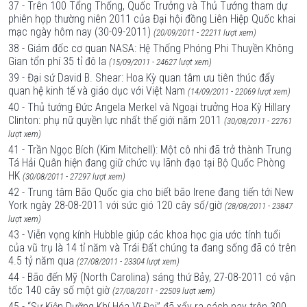
37 - Trên 100 Tổng Thống, Quốc Trưởng và Thủ Tướng tham dự
phiên họp thường niên 2011 của Đại hội đồng Liên Hiệp Quốc khai
mạc ngày hôm nay (30-09-2011)
(20/09/2011 - 22211 lượt xem)
38 - Giám đốc cơ quan NASA: Hệ Thống Phóng Phi Thuyền Không
Gian tổn phí 35 tỉ đô la
(15/09/2011 - 24627 lượt xem)
39 - Đại sứ David B. Shear: Hoa Kỳ quan tâm ưu tiên thúc đẩy
quan hệ kinh tế và giáo dục với Việt Nam
(14/09/2011 - 22069 lượt xem)
40 - Thủ tướng Đức Angela Merkel và Ngoại trưởng Hoa Kỳ Hillary
Clinton: phụ nữ quyền lực nhất thế giới năm 2011
(30/08/2011 - 22761
lượt xem)
41 - Trần Ngọc Bích (Kim Mitchell): Một cô nhi đã trở thành Trung
Tá Hải Quân hiện đang giữ chức vụ lãnh đạo tại Bộ Quốc Phòng
HK
(30/08/2011 - 27297 lượt xem)
42 - Trung tâm Bão Quốc gia cho biết bão Irene đang tiến tới New
York ngày 28-08-2011 với sức gió 120 cây số/giờ
(28/08/2011 - 23847
lượt xem)
43 - Viễn vọng kính Hubble giúp các khoa học gia ước tính tuổi
của vũ trụ là 14 tỉ năm và Trái Đất chúng ta đang sống đã có trên
4.5 tỷ năm qua
(27/08/2011 - 23304 lượt xem)
44 - Bão đến Mỹ (North Carolina) sáng thứ Bảy, 27-08-2011 có vận
tốc 140 cây số một giờ
(27/08/2011 - 22509 lượt xem)
45 - “Sự Kiện Dưỡng Khí Hóa Vĩ Đại” đã xẩy ra cách nay trên 300