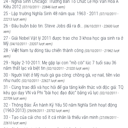
24 - Nghĩa Sinh Chicago: Trưởng Ban Tổ Chức Lễ Hội Văn Hóa Á
Kiều 2012
(07/10/2011 - 22846 lượt xem)
25 - Lập trường Nghĩa Sinh 48 năm qua: 1963 - 2011
(07/10/2011 -
22213 lượt xem)
26 - Đâu buồn báo tin: Steve Jobs đã ra đi…
(06/10/2011 - 22600 lượt
xem)
27 - Giải Nobel Vật lý 2011 được trao cho 3 khoa học gia sinh ra ở
Mỹ
(04/10/2011 - 23207 lượt xem)
28 - Việt Nam tự đóng tàu chiến thành công
(03/10/2011 - 21962 lượt
xem)
29 - Ngày 2-10-2011: Mẹ gặp lại con “mồ côi” lúc 7 tuổi sau 36
năm thất lạc và biệt tin
(02/10/2011 - 21320 lượt xem)
30 - Người Việt ở Mỹ nuôi gà gia công: chồng gà, vợ nail, tiền vào
như nước
(02/10/2011 - 22627 lượt xem)
31 - Cùng trao đổi và học hỏi để gia tăng kiến thức với độc giả: TQ
kêu gọi dạy VN và Phi “bài học đạo đức” bằng vũ lực
(02/10/2011 -
22709 lượt xem)
32 - Thông Báo: Ấn hành Kỷ Yếu 50 năm Nghĩa Sinh hoạt động
(1963-2013)
(29/09/2011 - 23752 lượt xem)
33 - Tạo của cải cho số ít cá nhân là thiếu văn minh
(27/09/2011 -
22610 lượt xem)