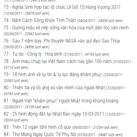
(12/04/2011 - 24613 lượt xem)
73 - Nghĩa Sinh hợp tác tổ chức Lễ Giỗ Tổ Hùng Vương 2011
(12/04/2011 - 23879 lượt xem)
74 - Năm Cách Sống Khỏe Tinh Thần
(04/04/2011 - 24009 lượt xem)
75 - Gương mẫu về nếp sống văn hóa của một dân tộc văn minh
(02/04/2011 - 22962 lượt xem)
76 - Sau 7 năm bay: Phi thuyền NASA vào quĩ đạo Sao Thủy
(29/03/2011 - 24956 lượt xem)
77 - Tự do - Công lý - Hoà bình
(27/03/2011 - 24754 lượt xem)
78 - Ảnh màu chụp tại Việt Nam cách nay gần 100 năm
(27/03/2011 -
25114 lượt xem)
79 - 18 hình ảnh về tự tin & tự lực đáng khâm phục
(23/03/2011 -
25263 lượt xem)
80 - Thiên tai và lối ứng xử văn minh của người Nhật
(22/03/2011 -
24783 lượt xem)
81 - Người Việt ‘‘khâm phục’’ người Nhật trong khủng hoảng
(22/03/2011 - 25109 lượt xem)
82 - 25 hình động đất tại Nhật Bản ngày 10-03-2011
(12/03/2011 -
25024 lượt xem)
83 - Trên 12 ngàn tấm hình cổ quý
(09/03/2011 - 21254 lượt xem)
84 - Thơ Mừng Ngày Quốc Tế Phụ Nữ
(07/03/2011 - 24687 lượt xem)