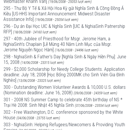
Webmaster Khanh Van]
(19/06/2008 - 25053 lượt xem)
295 - Thư Bộ Y Tế & Xã Hội Hoa Kỳ gửi Nghĩa Sinh & Cồng Đồng Á
Kiều [US-HHS Important Announcement: Midwest Disaster
Assistance Info]
(19/06/2008 - 25054 lượt xem)
296 - Dự án Đại Học UIC & Nghĩa Sinh [UIC & NghiaSinh Patnership
RFP]
(18/06/2008 - 24160 lượt xem)
297 - 40th Jubilee of Priesthood for Msgr. Jerome Ham, a
NghiaSinh’s Chaplain [Lễ Mừng 40 Năm Linh Mục của Msgr.
Jerome Nguyễn Ngọc Hàm]
(16/06/2008 - 24496 lượt xem)
298 - NghiaSinh & Father's Day [Nghĩa Sinh & Ngày Hiền Phụ]: June
15, 2008
(14/06/2008 - 23315 lượt xem)
299 - $2,000 Scholarship for Needy College Students. Application
deadline: July 18, 2008 [Học Bổng 2000MK cho Sinh Viên Gia Đình
Nghèo]
(13/06/2008 - 23325 lượt xem)
300 - Outstanding Women Volunteer Awards & 10,000 U.S. dollars
(Nomination deadline: June 16, 2008)
(09/06/2008 - 24359 lượt xem)
301 - 2008 NS Summer Camp to celebrate 45th birthday of NS *
Trại Hè 2008: Sinh Nhật 45 Nghĩa Sinh
(07/06/2008 - 23554 lượt xem)
302 - Free Washington, D.C. conference sponsored by the White
House
(04/06/2008 - 23755 lượt xem)
303 - NghiaSinh: Helping Refugees/Newcomers & Providing Youth