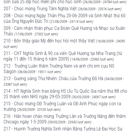
sơn sửa 25 lớp học miễn phí cho học sinh
(26/06/2009 - 24784 lượt xem)
207 - Chúc mừng Trung Tâm Nghĩa Việt
(26/06/2009 - 23516 lượt xem)
208 - Chúc mừng Ngày Thân Phụ 20-06-2009 và Sinh Nhật thứ 60
của Ông Nguyễn Đức Trí
(21/06/2009 - 24114 lượt xem)
209 - Cảm nhận thán phục Ca Đoàn Quê Hương và Nhạc sư Xuân
Thảo
(17/06/2009 - 27302 lượt xem)
210 - Bốn thầy giáo Mỹ đến học hỏi một thầy Việt
(16/06/2009 - 24095
lượt xem)
211 - CHT Nghĩa Sinh & 90 ca viên Quê Hương tại Nha Trang (từ
ngày 11 đến 15 tháng 6 năm 2009)
(14/06/2009 - 23360 lượt xem)
212 - Trưởng Luân thăm Trưởng Nam và anh chị em cựu NS
Sàigòn
(06/06/2009 - 19511 lượt xem)
213 - Gương sáng Thư Nhiên: Cháu của Trưởng Đỗ Hà
(04/06/2009 -
23387 lượt xem)
214 - HT Nghĩa Sinh trao bằng HS Ưu Tú Quốc Gia năm thứ 88 cho
25 thành viên NHS ngày 29-05-2009
(30/05/2009 - 24067 lượt xem)
215 - Chúc mừng GĐ Trưởng Luân và GĐ Anh Phúc ngày con ra
trường
(26/05/2009 - 23103 lượt xem)
216 - Hân hoan chào mừng Trưởng Lân và Trưởng Năng đến thăm
Chicago ngày 1-5-2009
(09/05/2009 - 23543 lượt xem)
217 - Huynh Trưởng Nghĩa Sinh nhận Bằng Tưởng Lệ Đại Học Sư