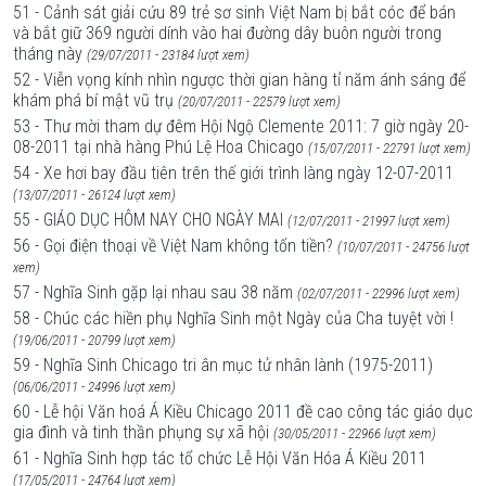
51 - Cảnh sát giải cứu 89 trẻ sơ sinh Việt Nam bị bắt cóc để bán
và bắt giữ 369 người dính vào hai đường dây buôn người trong
tháng này
(29/07/2011 - 23184 lượt xem)
52 - Viễn vọng kính nhìn ngược thời gian hàng tỉ năm ánh sáng để
khám phá bí mật vũ trụ
(20/07/2011 - 22579 lượt xem)
53 - Thư mời tham dự đêm Hội Ngộ Clemente 2011: 7 giờ ngày 20-
08-2011 tại nhà hàng Phú Lệ Hoa Chicago
(15/07/2011 - 22791 lượt xem)
54 - Xe hơi bay đầu tiên trên thế giới trình làng ngày 12-07-2011
(13/07/2011 - 26124 lượt xem)
55 - GIÁO DỤC HÔM NAY CHO NGÀY MAI
(12/07/2011 - 21997 lượt xem)
56 - Gọi điện thoại về Việt Nam không tốn tiền?
(10/07/2011 - 24756 lượt
xem)
57 - Nghĩa Sinh gặp lại nhau sau 38 năm
(02/07/2011 - 22996 lượt xem)
58 - Chúc các hiền phụ Nghĩa Sinh một Ngày của Cha tuyệt vời !
(19/06/2011 - 20799 lượt xem)
59 - Nghĩa Sinh Chicago tri ân mục tử nhân lành (1975-2011)
(06/06/2011 - 24996 lượt xem)
60 - Lễ hội Văn hoá Á Kiều Chicago 2011 đề cao công tác giáo dục
gia đình và tinh thần phụng sự xã hội
(30/05/2011 - 22966 lượt xem)
61 - Nghĩa Sinh hợp tác tổ chức Lễ Hội Văn Hóa Á Kiều 2011
(17/05/2011 - 24764 lượt xem)