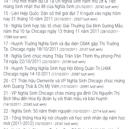
14 - Thư mời tham dự Lễ Tạ Ơn Nghĩa Sinh năm thứ 28 & Tiệc
mừng Sinh nhật thứ 48 của Nghĩa Sinh
(31/10/2011 - 20742 lượt xem)
15 - Liên Hiệp Quốc: Dân số thế giới đạt 7 tỉ người vào ngày hôm
nay 31 tháng 10 năm 2011
(31/10/2011 - 23327 lượt xem)
16 - Nghĩa Sinh hợp tác tổ chức Giải Thưởng Gia Đình Gương Mẫu
năm thứ 10 tại Chicago ngày 13 tháng 11 năm 2011
(28/10/2011 -
17389 lượt xem)
17 - Huynh Trưởng Nghĩa Sinh và đại diện CĐAK gặp Thị Trưởng
Tp. Chicago ngày 18/10/2011
(22/10/2011 - 23137 lượt xem)
18 - Nghĩa Sinh chúc mừng Thầy Trần Văn Thịnh thụ phong Phó
Tế ngày 22/10/2011
(22/10/2011 - 23199 lượt xem)
19 - Huynh Trưởng Nghĩa Sinh họp Hội Đồng Quản Trị LHAK
Chicago ngày 14-10-2011
(17/10/2011 - 20587 lượt xem)
20 - CT Thân hữu Clemente và VP Nghĩa Sinh Chicago chúc mừng
Anh Quang Thái & Chị Mỹ Viên
(17/10/2011 - 20991 lượt xem)
21 - VP Nghĩa Sinh Chicago chào mừng gia đình Chị Nguyễn Thị
Bích Như đến Hoa Kỳ đoàn tụ với thân mẫu và bào huynh
(14/10/2011 - 22345 lượt xem)
22 - Nghĩa Sinh: 50 năm thiện nguyện
(10/10/2011 - 22714 lượt xem)
23 - Tổng thống Hoa Kỳ nói chuyện với học sinh nhân dịp năm học
mới (2011-2012)
(10/10/2011 - 23161 lượt xem)