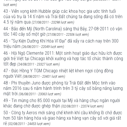
lượt xem)
43 - Viễn vọng kính Hubble giúp các khoa học gia ước tính tuổi
của vũ trụ là 14 tỉ năm và Trái Đất chúng ta đang sống đã có trên
4.5 tỷ năm qua
(27/08/2011 - 23298 lượt xem)
44 - Bão đến Mỹ (North Carolina) sáng thứ Bảy, 27-08-2011 có vận
tốc 140 cây số một giờ
(27/08/2011 - 22506 lượt xem)
45 - “Sự Kiện Dưỡng Khí Hóa Vĩ Đại” đã xẩy ra cách nay trên 300
triệu năm
(26/08/2011 - 22049 lượt xem)
46 - Hội Ngộ Clemente 2011: Một sinh hoạt giáo dục hữu ích được
giới trẻ Việt tại Chicago khởi xướng và hợp tác tổ chức thành công
tốt đẹp
(24/08/2011 - 23327 lượt xem)
47 - Đức Hồng Y TGM Chicago nhiệt liệt khen ngợi cộng đồng
người Viêt
(08/08/2011 - 23401 lượt xem)
48 - Phi thuyền Juno được phóng từ Trái Đất đến Mộc tinh vào
năm 2016 sau 6 năm hành trình trên 3 tỷ cây số bằng năng lương
mặt trời
(06/08/2011 - 23063 lượt xem)
49 - Tin mừng cho 85.000 người tại Mỹ và hàng chục ngàn người
khác đang chờ được ghép thận
(02/08/2011 - 22074 lượt xem)
50 - Công ty Aeros mới sáng chế khinh khí cầu khổng lồ chở được
hơn 50 tấn hàng hóa và giao hàng xa hàng vạn cây số với giá rất
rẻ
(02/08/2011 - 24453 lượt xem)