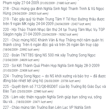
Phạm ngày 27-04-2009
(01/05/2009 - 21680 lượt xem)
218 - Chúc mừng gia đình Nghĩa Sinh Ngô Thanh Trinh & Vũ Ngọc
Hùng
(29/04/2009 - 20920 lượt xem)
219 - Tiệc gây quỹ từ thiện Trung Tâm Y Tế Học Đường thâu được
trên 9 ngàn MK ngày 24-04-2009
(24/04/2009 - 22427 lượt xem)
220 - Hội Thảo Thánh Nhạc lần thứ 24 tại Trung Tâm Mục Vụ TGP
Sàigòn ngày 21-04-2009
(23/04/2009 - 19262 lượt xem)
221 - Chúc mừng NSC Khánh Vân & Huy Thắng một năm quản trị
thành công: Trên 6 ngàn độc giả và trên 26 ngàn lần truy cập
(18/04/2009 - 23992 lượt xem)
222 - Đoàn TNTTBS tặng NS 500 mk xây Trường Song Ngọc
(13/04/2009 - 24609 lượt xem)
223 - Sơ Kết Thành Quả Phiên Họp Nghĩa Sinh Ngày 28-3-2009
(31/03/2009 - 22408 lượt xem)
224 - Trường Song Ngọc ~ do NS khởi xướng và bảo trợ ~ đã được
đồng bào nhiệt liệt ủng hộ
(26/03/2009 - 23756 lượt xem)
225 - Quyết Định số 712/QĐ-BGDĐT của Bộ Trưởng Bộ Giáo Dục và
Đào Tạo
(25/03/2009 - 22980 lượt xem)
226 - Làm việc thiện nguyện Nghĩa Sinh giúp bạn sống vui, sống
lâu và...
(18/03/2009 - 23471 lượt xem)
227 - Chào mừng tân Trưởng Ban Liên Lạc VP Nghĩa Sinh