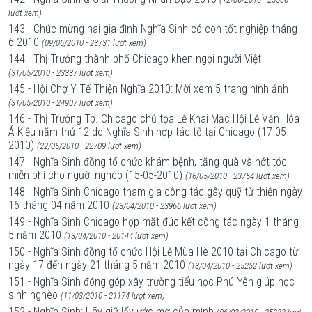
lượt xem)
143 - Chúc mừng hai gia đình Nghĩa Sinh có con tốt nghiệp tháng
6-2010
(09/06/2010 - 23731 lượt xem)
144 - Thị Trưởng thành phố Chicago khen ngợi người Việt
(31/05/2010 - 23337 lượt xem)
145 - Hội Chợ Y Tế Thiện Nghĩa 2010: Mời xem 5 trang hình ảnh
(31/05/2010 - 24907 lượt xem)
146 - Thị Trưởng Tp. Chicago chủ tọa Lễ Khai Mạc Hội Lễ Văn Hóa
Á Kiều năm thứ 12 do Nghĩa Sinh hợp tác tổ tại Chicago (17-05-
2010)
(22/05/2010 - 22709 lượt xem)
147 - Nghĩa Sinh đồng tổ chức khám bệnh, tặng quà và hớt tóc
miễn phí cho người nghèo (15-05-2010)
(16/05/2010 - 23754 lượt xem)
148 - Nghĩa Sinh Chicago tham gia công tác gây quỹ từ thiện ngày
16 tháng 04 năm 2010
(23/04/2010 - 23966 lượt xem)
149 - Nghĩa Sinh Chicago họp mặt đúc kết công tác ngày 1 tháng
5 năm 2010
(13/04/2010 - 20144 lượt xem)
150 - Nghĩa Sinh đồng tổ chức Hội Lễ Mùa Hè 2010 tại Chicago từ
ngày 17 đến ngày 21 tháng 5 năm 2010
(13/04/2010 - 25252 lượt xem)
151 - Nghĩa Sinh đóng góp xây trường tiểu học Phú Yên giúp học
sinh nghèo
(11/03/2010 - 21174 lượt xem)
152 - Nghĩa Sinh: Hãy giữ lấy ước mơ của mình