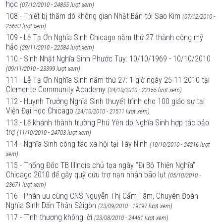
học
(07/12/2010 - 24855 lượt xem)
108 - Thiết bị thăm dò không gian Nhật Bản tới Sao Kim
(07/12/2010 -
25653 lượt xem)
109 - Lễ Tạ Ơn Nghĩa Sinh Chicago năm thứ 27 thành công mỹ
hảo
(29/11/2010 - 22584 lượt xem)
110 - Sinh Nhật Nghĩa Sinh Phước Tuy: 10/10/1969 - 10/10/2010
(09/11/2010 - 23399 lượt xem)
111 - Lễ Tạ Ơn Nghĩa Sinh năm thứ 27: 1 giờ ngày 25-11-2010 tại
Clemente Community Academy
(24/10/2010 - 23155 lượt xem)
112 - Huynh Trưởng Nghĩa Sinh thuyết trình cho 100 giáo sư tại
Viện Đại Học Chicago
(24/10/2010 - 21511 lượt xem)
113 - Lễ khánh thành trường Phú Yên do Nghĩa Sinh hợp tác bảo
trợ
(11/10/2010 - 24703 lượt xem)
114 - Nghĩa Sinh công tác xã hội tại Tây Ninh
(10/10/2010 - 24216 lượt
xem)
115 - Thống Đốc TB Illinois chủ tọa ngày “Đi Bộ Thiện Nghĩa”
Chicago 2010 để gây quỹ cứu trợ nạn nhân bão lụt
(05/10/2010 -
23671 lượt xem)
116 - Phân ưu cùng CNS Nguyễn Thị Cẩm Tâm, Chuyên Đoàn
Nghĩa Sinh Dấn Thân Sàigòn
(23/09/2010 - 19197 lượt xem)
117 - Tình thương không lời
(23/08/2010 - 24461 lượt xem)