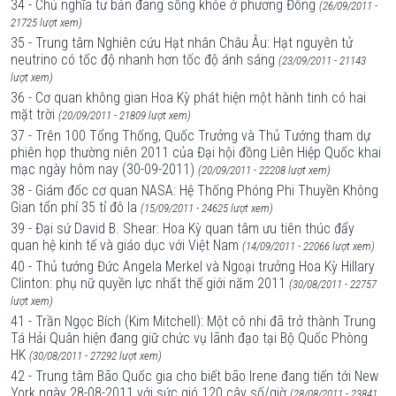
34 - Chủ nghĩa tư bản đang sống khỏe ở phương Đông
(26/09/2011 -
21725 lượt xem)
35 - Trung tâm Nghiên cứu Hạt nhân Châu Âu: Hạt nguyên tử
neutrino có tốc độ nhanh hơn tốc độ ánh sáng
(23/09/2011 - 21143
lượt xem)
36 - Cơ quan không gian Hoa Kỳ phát hiện một hành tinh có hai
mặt trời
(20/09/2011 - 21809 lượt xem)
37 - Trên 100 Tổng Thống, Quốc Trưởng và Thủ Tướng tham dự
phiên họp thường niên 2011 của Đại hội đồng Liên Hiệp Quốc khai
mạc ngày hôm nay (30-09-2011)
(20/09/2011 - 22208 lượt xem)
38 - Giám đốc cơ quan NASA: Hệ Thống Phóng Phi Thuyền Không
Gian tổn phí 35 tỉ đô la
(15/09/2011 - 24625 lượt xem)
39 - Đại sứ David B. Shear: Hoa Kỳ quan tâm ưu tiên thúc đẩy
quan hệ kinh tế và giáo dục với Việt Nam
(14/09/2011 - 22066 lượt xem)
40 - Thủ tướng Đức Angela Merkel và Ngoại trưởng Hoa Kỳ Hillary
Clinton: phụ nữ quyền lực nhất thế giới năm 2011
(30/08/2011 - 22757
lượt xem)
41 - Trần Ngọc Bích (Kim Mitchell): Một cô nhi đã trở thành Trung
Tá Hải Quân hiện đang giữ chức vụ lãnh đạo tại Bộ Quốc Phòng
HK
(30/08/2011 - 27292 lượt xem)
42 - Trung tâm Bão Quốc gia cho biết bão Irene đang tiến tới New
York ngày 28-08-2011 với sức gió 120 cây số/giờ
(28/08/2011 - 23841