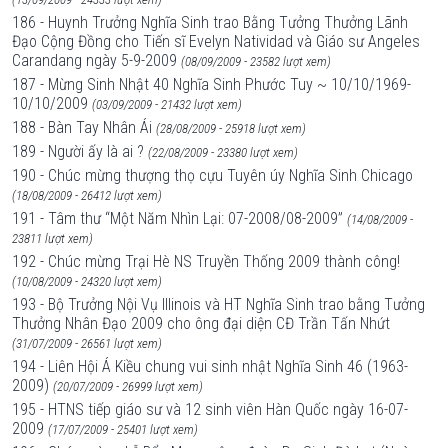
186 - Huynh Trưởng Nghĩa Sinh trao Bằng Tưởng Thưởng Lãnh
Đạo Cộng Đồng cho Tiến sĩ Evelyn Natividad và Giáo sư Angeles
Carandang ngày 5-9-2009
(08/09/2009 - 23582 lượt xem)
187 - Mừng Sinh Nhật 40 Nghĩa Sinh Phước Tuy ~ 10/10/1969-
10/10/2009
(03/09/2009 - 21432 lượt xem)
188 - Bàn Tay Nhân Ái
(28/08/2009 - 25918 lượt xem)
189 - Người ấy là ai ?
(22/08/2009 - 23380 lượt xem)
190 - Chúc mừng thượng thọ cựu Tuyên úy Nghĩa Sinh Chicago
(18/08/2009 - 26412 lượt xem)
191 - Tâm thư “Một Năm Nhìn Lại: 07-2008/08-2009”
(14/08/2009 -
23811 lượt xem)
192 - Chúc mừng Trại Hè NS Truyền Thống 2009 thành công!
(10/08/2009 - 24320 lượt xem)
193 - Bộ Trưởng Nội Vụ Illinois và HT Nghĩa Sinh trao bằng Tưởng
Thưởng Nhân Đạo 2009 cho ông đại diện CĐ Trần Tấn Nhứt
(31/07/2009 - 26561 lượt xem)
194 - Liên Hội Á Kiều chung vui sinh nhật Nghĩa Sinh 46 (1963-
2009)
(20/07/2009 - 26999 lượt xem)
195 - HTNS tiếp giáo sư và 12 sinh viên Hàn Quốc ngày 16-07-
2009
(17/07/2009 - 25401 lượt xem)