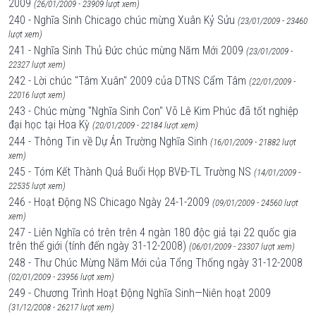
2009
(26/01/2009 - 23909 lượt xem)
240 - Nghĩa Sinh Chicago chúc mừng Xuân Kỷ Sửu
(23/01/2009 - 23460
lượt xem)
241 - Nghĩa Sinh Thủ Đức chúc mừng Năm Mới 2009
(23/01/2009 -
22327 lượt xem)
242 - Lời chúc "Tâm Xuân" 2009 của DTNS Cẩm Tâm
(22/01/2009 -
22016 lượt xem)
243 - Chúc mừng "Nghĩa Sinh Con" Võ Lê Kim Phúc đã tốt nghiệp
đại học tại Hoa Kỳ
(20/01/2009 - 22184 lượt xem)
244 - Thông Tin về Dự Án Trường Nghĩa Sinh
(16/01/2009 - 21882 lượt
xem)
245 - Tóm Kết Thành Quả Buổi Họp BVĐ-TL Trường NS
(14/01/2009 -
22535 lượt xem)
246 - Hoạt Động NS Chicago Ngày 24-1-2009
(09/01/2009 - 24560 lượt
xem)
247 - Liên Nghĩa có trên trên 4 ngàn 180 độc giả tại 22 quốc gia
trên thế giới (tính đến ngày 31-12-2008)
(06/01/2009 - 23307 lượt xem)
248 - Thư Chúc Mừng Năm Mới của Tổng Thống ngày 31-12-2008
(02/01/2009 - 23956 lượt xem)
249 - Chương Trình Hoạt Động Nghĩa Sinh—Niên hoạt 2009
(31/12/2008 - 26217 lượt xem)