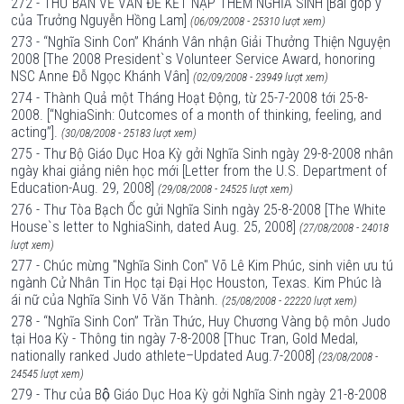
272 - THỬ BÀN VỀ VẤN ĐỀ KẾT NẠP THÊM NGHĨA SINH [Bài góp ý
của Trưởng Nguyễn Hồng Lam]
(06/09/2008 - 25310 lượt xem)
273 - “Nghĩa Sinh Con” Khánh Vân nhận Giải Thưởng Thiện Nguyện
2008 [The 2008 President`s Volunteer Service Award, honoring
NSC Anne Đỗ Ngọc Khánh Vân]
(02/09/2008 - 23949 lượt xem)
274 - Thành Quả một Tháng Hoạt Động, từ 25-7-2008 tới 25-8-
2008. [“NghiaSinh: Outcomes of a month of thinking, feeling, and
acting”].
(30/08/2008 - 25183 lượt xem)
275 - Thư Bộ Giáo Dục Hoa Kỳ gởi Nghĩa Sinh ngày 29-8-2008 nhân
ngày khai giảng niên học mới [Letter from the U.S. Department of
Education-Aug. 29, 2008]
(29/08/2008 - 24525 lượt xem)
276 - Thư Tòa Bạch Ốc gửi Nghĩa Sinh ngày 25-8-2008 [The White
House`s letter to NghiaSinh, dated Aug. 25, 2008]
(27/08/2008 - 24018
lượt xem)
277 - Chúc mừng "Nghĩa Sinh Con" Võ Lê Kim Phúc, sinh viên ưu tú
ngành Cử Nhân Tin Học tại Đại Học Houston, Texas. Kim Phúc là
ái nữ của Nghĩa Sinh Võ Văn Thành.
(25/08/2008 - 22220 lượt xem)
278 - “Nghĩa Sinh Con” Trần Thức, Huy Chương Vàng bộ môn Judo
tại Hoa Kỳ - Thông tin ngày 7-8-2008 [Thuc Tran, Gold Medal,
nationally ranked Judo athlete–Updated Aug.7-2008]
(23/08/2008 -
24545 lượt xem)
279 - Thư của Bộ Giáo Dục Hoa Kỳ gởi Nghĩa Sinh ngày 21-8-2008