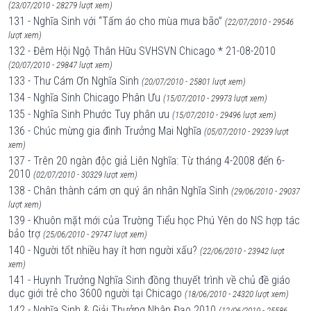
(23/07/2010 - 28279 lượt xem)
131 - Nghĩa Sinh với “Tấm áo cho mùa mưa bão”
(22/07/2010 - 29546
lượt xem)
132 - Đêm Hội Ngộ Thân Hữu SVHSVN Chicago * 21-08-2010
(20/07/2010 - 29847 lượt xem)
133 - Thư Cám Ơn Nghĩa Sinh
(20/07/2010 - 25801 lượt xem)
134 - Nghĩa Sinh Chicago Phân Ưu
(15/07/2010 - 29973 lượt xem)
135 - Nghĩa Sinh Phước Tuy phân ưu
(15/07/2010 - 29496 lượt xem)
136 - Chúc mừng gia đình Trưởng Mai Nghĩa
(05/07/2010 - 29239 lượt
xem)
137 - Trên 20 ngàn độc giả Liên Nghĩa: Từ tháng 4-2008 đến 6-
2010
(02/07/2010 - 30329 lượt xem)
138 - Chân thành cám ơn quý ân nhân Nghĩa Sinh
(29/06/2010 - 29037
lượt xem)
139 - Khuôn mặt mới của Trường Tiểu học Phú Yên do NS hợp tác
bảo trợ
(25/06/2010 - 29747 lượt xem)
140 - Người tốt nhiều hay ít hơn người xấu?
(22/06/2010 - 23942 lượt
xem)
141 - Huynh Trưởng Nghĩa Sinh đồng thuyết trình về chủ đề giáo
dục giới trẻ cho 3600 người tại Chicago
(18/06/2010 - 24320 lượt xem)
142 - Nghĩa Sinh & Giải Thưởng Nhân Đạo 2010
(12/06/2010 - 25586