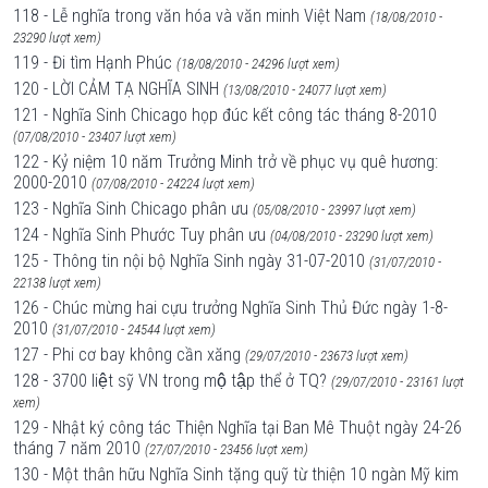
118 - Lễ nghĩa trong văn hóa và văn minh Việt Nam
(18/08/2010 -
23290 lượt xem)
119 - Đi tìm Hạnh Phúc
(18/08/2010 - 24296 lượt xem)
120 - LỜI CẢM TẠ NGHĨA SINH
(13/08/2010 - 24077 lượt xem)
121 - Nghĩa Sinh Chicago họp đúc kết công tác tháng 8-2010
(07/08/2010 - 23407 lượt xem)
122 - Kỷ niệm 10 năm Trưởng Minh trở về phục vụ quê hương:
2000-2010
(07/08/2010 - 24224 lượt xem)
123 - Nghĩa Sinh Chicago phân ưu
(05/08/2010 - 23997 lượt xem)
124 - Nghĩa Sinh Phước Tuy phân ưu
(04/08/2010 - 23290 lượt xem)
125 - Thông tin nội bộ Nghĩa Sinh ngày 31-07-2010
(31/07/2010 -
22138 lượt xem)
126 - Chúc mừng hai cựu trưởng Nghĩa Sinh Thủ Đức ngày 1-8-
2010
(31/07/2010 - 24544 lượt xem)
127 - Phi cơ bay không cần xăng
(29/07/2010 - 23673 lượt xem)
128 - 3700 liệt sỹ VN trong mộ tập thể ở TQ?
(29/07/2010 - 23161 lượt
xem)
129 - Nhật ký công tác Thiện Nghĩa tại Ban Mê Thuột ngày 24-26
tháng 7 năm 2010
(27/07/2010 - 23456 lượt xem)
130 - Một thân hữu Nghĩa Sinh tặng quỹ từ thiện 10 ngàn Mỹ kim