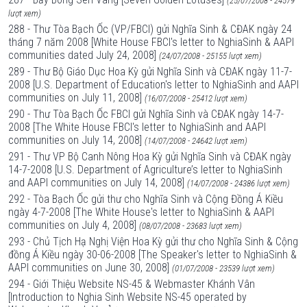
(25/07/2008 - 24579
lượt xem)
288 - Thư Tòa Bạch Ốc (VP/FBCI) gửi Nghĩa Sinh & CĐAK ngày 24
tháng 7 năm 2008 [White House FBCI's letter to NghiaSinh & AAPI
communities dated July 24, 2008]
(24/07/2008 - 25155 lượt xem)
289 - Thư Bộ Giáo Dục Hoa Kỳ gửi Nghĩa Sinh và CĐAK ngày 11-7-
2008 [U.S. Department of Education's letter to NghiaSinh and AAPI
communities on July 11, 2008]
(16/07/2008 - 25412 lượt xem)
290 - Thư Tòa Bạch Ốc FBCI gửi Nghĩa Sinh và CĐAK ngày 14-7-
2008 [The White House FBCI's letter to NghiaSinh and AAPI
communities on July 14, 2008]
(14/07/2008 - 24642 lượt xem)
291 - Thư VP Bộ Canh Nông Hoa Kỳ gửi Nghĩa Sinh và CĐAK ngày
14-7-2008 [U.S. Department of Agriculture’s letter to NghiaSinh
and AAPI communities on July 14, 2008]
(14/07/2008 - 24386 lượt xem)
292 - Tòa Bạch Ốc gửi thư cho Nghĩa Sinh và Cộng Đồng Á Kiều
ngày 4-7-2008 [The White House's letter to NghiaSinh & AAPI
communities on July 4, 2008]
(08/07/2008 - 23683 lượt xem)
293 - Chủ Tịch Hạ Nghị Viện Hoa Kỳ gửi thư cho Nghĩa Sinh & Cộng
đồng Á Kiều ngày 30-06-2008 [The Speaker's letter to NghiaSinh &
AAPI communities on June 30, 2008]
(01/07/2008 - 23539 lượt xem)
294 - Giới Thiệu Website NS-45 & Webmaster Khánh Vân
[Introduction to Nghia Sinh Website NS-45 operated by