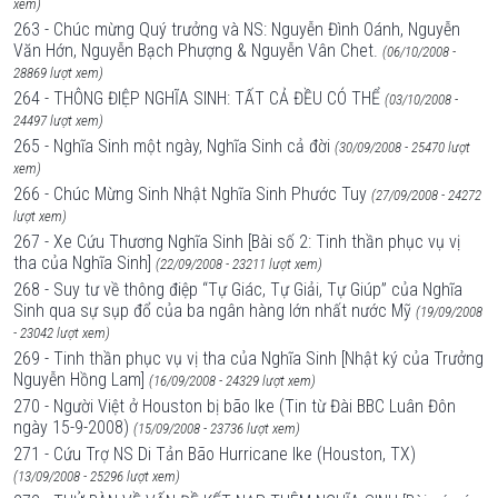
xem)
263 - Chúc mừng Quý trưởng và NS: Nguyễn Đình Oánh, Nguyễn
Văn Hớn, Nguyễn Bạch Phượng & Nguyễn Vân Chet.
(06/10/2008 -
28869 lượt xem)
264 - THÔNG ĐIỆP NGHĨA SINH: TẤT CẢ ĐỀU CÓ THỂ
(03/10/2008 -
24497 lượt xem)
265 - Nghĩa Sinh một ngày, Nghĩa Sinh cả đời
(30/09/2008 - 25470 lượt
xem)
266 - Chúc Mừng Sinh Nhật Nghĩa Sinh Phước Tuy
(27/09/2008 - 24272
lượt xem)
267 - Xe Cứu Thương Nghĩa Sinh [Bài số 2: Tinh thần phục vụ vị
tha của Nghĩa Sinh]
(22/09/2008 - 23211 lượt xem)
268 - Suy tư về thông điệp “Tự Giác, Tự Giải, Tự Giúp” của Nghĩa
Sinh qua sự sụp đổ của ba ngân hàng lớn nhất nước Mỹ
(19/09/2008
- 23042 lượt xem)
269 - Tinh thần phục vụ vị tha của Nghĩa Sinh [Nhật ký của Trưởng
Nguyễn Hồng Lam]
(16/09/2008 - 24329 lượt xem)
270 - Người Việt ở Houston bị bão Ike (Tin từ Đài BBC Luân Đôn
ngày 15-9-2008)
(15/09/2008 - 23736 lượt xem)
271 - Cứu Trợ NS Di Tản Bão Hurricane Ike (Houston, TX)
(13/09/2008 - 25296 lượt xem)