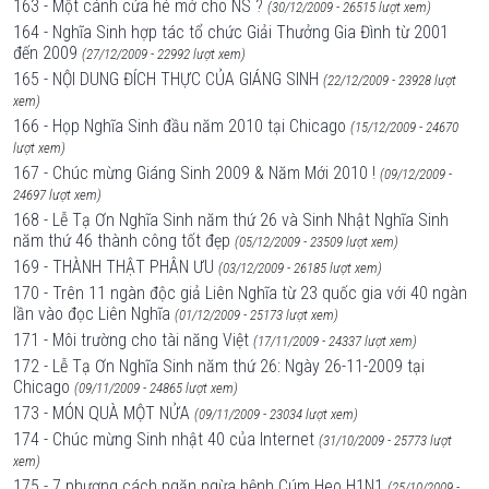
163 - Một cánh cửa hé mở cho NS ?
(30/12/2009 - 26515 lượt xem)
164 - Nghĩa Sinh hợp tác tổ chức Giải Thưởng Gia Đình từ 2001
đến 2009
(27/12/2009 - 22992 lượt xem)
165 - NỘI DUNG ĐÍCH THỰC CỦA GIÁNG SINH
(22/12/2009 - 23928 lượt
xem)
166 - Họp Nghĩa Sinh đầu năm 2010 tại Chicago
(15/12/2009 - 24670
lượt xem)
167 - Chúc mừng Giáng Sinh 2009 & Năm Mới 2010 !
(09/12/2009 -
24697 lượt xem)
168 - Lễ Tạ Ơn Nghĩa Sinh năm thứ 26 và Sinh Nhật Nghĩa Sinh
năm thứ 46 thành công tốt đẹp
(05/12/2009 - 23509 lượt xem)
169 - THÀNH THẬT PHÂN ƯU
(03/12/2009 - 26185 lượt xem)
170 - Trên 11 ngàn độc giả Liên Nghĩa từ 23 quốc gia với 40 ngàn
lần vào đọc Liên Nghĩa
(01/12/2009 - 25173 lượt xem)
171 - Môi trường cho tài năng Việt
(17/11/2009 - 24337 lượt xem)
172 - Lễ Tạ Ơn Nghĩa Sinh năm thứ 26: Ngày 26-11-2009 tại
Chicago
(09/11/2009 - 24865 lượt xem)
173 - MÓN QUÀ MỘT NỬA
(09/11/2009 - 23034 lượt xem)
174 - Chúc mừng Sinh nhật 40 của Internet
(31/10/2009 - 25773 lượt
xem)
175 - 7 phương cách ngăn ngừa bệnh Cúm Heo H1N1
(25/10/2009 -