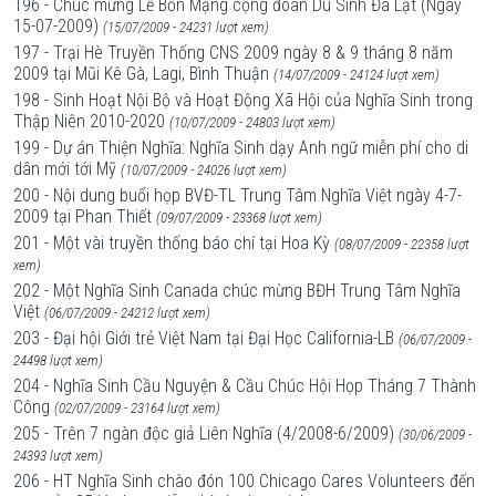
196 - Chúc mừng Lễ Bổn Mạng cộng đoàn Du Sinh Đà Lạt (Ngày
15-07-2009)
(15/07/2009 - 24231 lượt xem)
197 - Trại Hè Truyền Thống CNS 2009 ngày 8 & 9 tháng 8 năm
2009 tại Mũi Kê Gà, Lagi, Bình Thuận
(14/07/2009 - 24124 lượt xem)
198 - Sinh Hoạt Nội Bộ và Hoạt Động Xã Hội của Nghĩa Sinh trong
Thập Niên 2010-2020
(10/07/2009 - 24803 lượt xem)
199 - Dự án Thiện Nghĩa: Nghĩa Sinh dạy Anh ngữ miễn phí cho di
dân mới tới Mỹ
(10/07/2009 - 24026 lượt xem)
200 - Nội dung buổi họp BVĐ-TL Trung Tâm Nghĩa Việt ngày 4-7-
2009 tại Phan Thiết
(09/07/2009 - 23368 lượt xem)
201 - Một vài truyền thống báo chí tại Hoa Kỳ
(08/07/2009 - 22358 lượt
xem)
202 - Một Nghĩa Sinh Canada chúc mừng BĐH Trung Tâm Nghĩa
Việt
(06/07/2009 - 24212 lượt xem)
203 - Đại hội Giới trẻ Việt Nam tại Đại Học California-LB
(06/07/2009 -
24498 lượt xem)
204 - Nghĩa Sinh Cầu Nguyện & Cầu Chúc Hội Họp Tháng 7 Thành
Công
(02/07/2009 - 23164 lượt xem)
205 - Trên 7 ngàn độc giả Liên Nghĩa (4/2008-6/2009)
(30/06/2009 -
24393 lượt xem)
206 - HT Nghĩa Sinh chào đón 100 Chicago Cares Volunteers đến