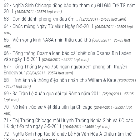
62 - Nghĩa Sinh Chicago đồng bảo trợ tham dự ĐH Giới Trẻ TG năm
2011
(15/05/2011 - 23579 lượt xem)
63 - Con để dành phòng khi đau ốm...
(12/05/2011 - 24633 lượt xem)
64 - Chúc mừng Ngày Từ Mẫu: Ngày 8-5-2011
(06/05/2011 - 23509 lượt
xem)
65 - Viễn vọng kính NASA nhìn thấu quá khứ
(06/05/2011 - 25785 lượt
xem)
66 - Tổng thống Obama loan báo cái chết của Osama Bin Laden
vào ngày 1-5-2011
(02/05/2011 - 25771 lượt xem)
67 - Tổng Thống Mỹ và 750 ngàn người xem phóng phi thuyền
Endeavour
(30/04/2011 - 23574 lượt xem)
68 - Hình ảnh và thông điệp hôn nhân cho William & Kate
(30/04/2011
- 24571 lượt xem)
69 - Bà Trần Lệ Xuân qua đời tại Rôma năm 2011
(25/04/2011 - 27135
lượt xem)
70 - Nữ kiến trúc sư Việt đầu tiên tại Chicago
(23/04/2011 - 25337 lượt
xem)
71 - Thị Trưởng Chicago mời Huynh Trưởng Nghĩa Sinh và ĐD các
HĐ dự tiếp tân ngày 3-5-2011
(16/04/2011 - 24650 lượt xem)
72 - Nghĩa Sinh hợp tác tổ chức Lễ Hội Văn Hóa Á Châu năm thứ
13