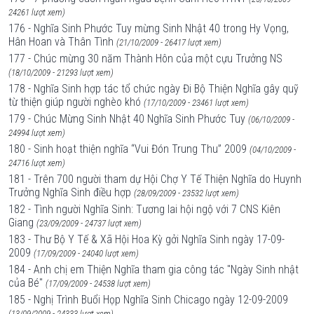
24261 lượt xem)
176 - Nghĩa Sinh Phước Tuy mừng Sinh Nhật 40 trong Hy Vọng,
Hân Hoan và Thân Tình
(21/10/2009 - 26417 lượt xem)
177 - Chúc mừng 30 năm Thành Hôn của một cựu Trưởng NS
(18/10/2009 - 21293 lượt xem)
178 - Nghĩa Sinh hợp tác tổ chức ngày Đi Bộ Thiện Nghĩa gây quỹ
từ thiện giúp người nghèo khó
(17/10/2009 - 23461 lượt xem)
179 - Chúc Mừng Sinh Nhật 40 Nghĩa Sinh Phước Tuy
(06/10/2009 -
24994 lượt xem)
180 - Sinh hoạt thiện nghĩa “Vui Đón Trung Thu” 2009
(04/10/2009 -
24716 lượt xem)
181 - Trên 700 người tham dự Hội Chợ Y Tế Thiện Nghĩa do Huynh
Trưởng Nghĩa Sinh điều hợp
(28/09/2009 - 23532 lượt xem)
182 - Tình người Nghĩa Sinh: Tương lai hội ngộ với 7 CNS Kiên
Giang
(23/09/2009 - 24737 lượt xem)
183 - Thư Bộ Y Tế & Xã Hội Hoa Kỳ gởi Nghĩa Sinh ngày 17-09-
2009
(17/09/2009 - 24040 lượt xem)
184 - Anh chị em Thiện Nghĩa tham gia công tác "Ngày Sinh nhật
của Bé"
(17/09/2009 - 24538 lượt xem)
185 - Nghị Trình Buổi Họp Nghĩa Sinh Chicago ngày 12-09-2009
(13/09/2009 - 24333 lượt xem)