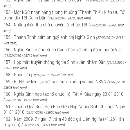
(06/03/2010 - 25333 lượt
xem)
153 - Một NSC nhận bằng tưởng thưởng “Thanh Thiếu Niên Ưu Tú”
trong dịp Tết Canh Dần
(01/03/2010 - 24780 lượt xem)
154 - Những điện thư nhờ chuyển lời chúc Tết
(27/02/2010 - 25496 lượt
xem)
155 - Thanh Trinh cám ơn quý anh chị Nghĩa Sinh
(27/02/2010 - 24141
lượt xem)
156 - Nghĩa Sinh mừng Xuân Canh Dần với cộng đồng người Việt
(21/02/2010 - 25769 lượt xem)
157 - Họp mặt truyền thống Nghĩa Sinh xuân Nhâm Dần
(21/02/2010 -
21615 lượt xem)
158 - Phân Ưu
(19/02/2010 - 24232 lượt xem)
159 - HTNS sẽ liên lạc với các cựu Trưởng và cựu NSVN
(17/01/2010 -
23603 lượt xem)
160 - Nghĩa Sinh hợp tác tổ chức Hội Tết Á Kiều ngày 23-01-2010
(03/01/2010 - 19716 lượt xem)
161 - Thành Quả Buổi Họp Ban Điều Hợp Nghĩa Sinh Chicago Ngày
01-01-2010
(02/01/2010 - 23905 lượt xem)
162 - Năm 2009: 7 ngàn 7 trăm 40 độc giả Liên Nghĩa (41.261 lần
truy cập)
(31/12/2009 - 23321 lượt xem)