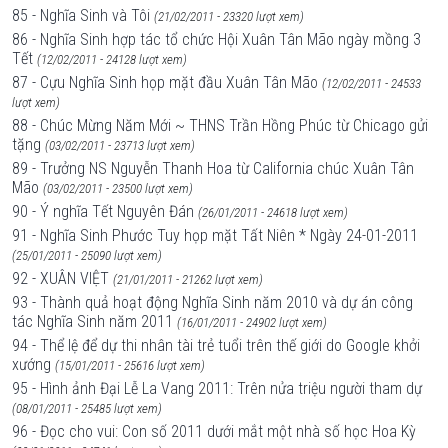
85 - Nghĩa Sinh và Tôi
(21/02/2011 - 23320 lượt xem)
86 - Nghĩa Sinh hợp tác tổ chức Hội Xuân Tân Mão ngày mồng 3
Tết
(12/02/2011 - 24128 lượt xem)
87 - Cựu Nghĩa Sinh họp mặt đầu Xuân Tân Mão
(12/02/2011 - 24533
lượt xem)
88 - Chúc Mừng Năm Mới ~ THNS Trần Hồng Phúc từ Chicago gửi
tặng
(03/02/2011 - 23713 lượt xem)
89 - Trưởng NS Nguyễn Thanh Hoa từ California chúc Xuân Tân
Mão
(03/02/2011 - 23500 lượt xem)
90 - Ý nghĩa Tết Nguyên Đán
(26/01/2011 - 24618 lượt xem)
91 - Nghĩa Sinh Phước Tuy họp mặt Tất Niên * Ngày 24-01-2011
(25/01/2011 - 25090 lượt xem)
92 - XUÂN VIỆT
(21/01/2011 - 21262 lượt xem)
93 - Thành quả hoạt động Nghĩa Sinh năm 2010 và dự án công
tác Nghĩa Sinh năm 2011
(16/01/2011 - 24902 lượt xem)
94 - Thể lệ để dự thi nhân tài trẻ tuổi trên thế giới do Google khởi
xướng
(15/01/2011 - 25616 lượt xem)
95 - Hình ảnh Đại Lễ La Vang 2011: Trên nửa triệu người tham dự
(08/01/2011 - 25485 lượt xem)
96 - Đọc cho vui: Con số 2011 dưới mắt một nhà số học Hoa Kỳ