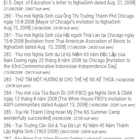
[U.S. Dept. of Education`s letter to NghiaSinh dated Aug. 21, 2008]
(21/08/2008 - 25607 lượt xem)
280 - Thư mời Nghĩa Sinh của Ông Thị Trưởng Thành Phố Chicago
ngày 15-8-2008 [Mayor of Chicago"s invitation to NghiaSinh
Aug.15, 2008]
(18/08/2008 - 24190 lượt xem)
281 - Thư mời Nghĩa Sinh của hội người Thái Lan tại Chicago ngày
15-8-2008 [Invitation from Thai American Asociation of Illinois to
NghiaSinh dated Aug. 15, 2008]
(17/08/2008 - 24030 lượt xem)
282 - Thư mời Nghĩa Sinh dự Lễ Kỷ Niệm 63 năm Độc Lập của
Nam Dương ngày 25 tháng 8 năm 2008 tại Chicago [Invitation to
the 63rd Commemorative Indonesian Independence Day]
(15/08/2008 - 23619 lượt xem)
283 - THỬ TÌM MỘT HƯỚNG ĐI CHO THẾ HỆ NS KẾ THỪA
(14/08/2008
- 22478 lượt xem)
284 - Thư mời của Tòa Bạch Ốc (VP/FBCI) gửi Nghĩa Sinh & CĐAK
ngày 13 tháng 8 năm 2008 [The White House FBCI"s invitation to
AAPI communities dated August 13, 2008]
(14/08/2008 - 25281 lượt xem)
285 - Trại Hè Thành Công Hoàn Mỹ [The NS Summer Camp
wonderfully succeeded]
(04/08/2008 - 22700 lượt xem)
286 - Trại Trưởng Cần Giờ & Trại Đà Lạt: Kỷ Niệm 45 Năm Thành
Lập Nghĩa Sinh (1963-2008)
(28/07/2008 - 23976 lượt xem)
287 - Bảy Bông Sen Vàng [Seven Golden Lotuses]