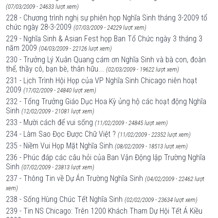
(07/03/2009 - 24633 lượt xem)
228 - Chương trình nghị sự phiên họp Nghĩa Sinh tháng 3-2009 tổ
chức ngày 28-3-2009
(07/03/2009 - 24229 lượt xem)
229 - Nghĩa Sinh & Asian Fest họp Ban Tổ Chức ngày 3 tháng 3
năm 2009
(04/03/2009 - 22126 lượt xem)
230 - Trưởng Lý Xuân Quang cám ơn Nghĩa Sinh và bà con, đoàn
thể, thầy cô, bạn bè, thân hữu...
(02/03/2009 - 19622 lượt xem)
231 - Lịch Trình Hội Họp của VP Nghĩa Sinh Chicago niên hoạt
2009
(17/02/2009 - 24840 lượt xem)
232 - Tổng Trưởng Giáo Dục Hoa Kỳ ủng hộ các hoạt động Nghĩa
Sinh
(12/02/2009 - 21081 lượt xem)
233 - Mười cách để vui sống
(11/02/2009 - 24845 lượt xem)
234 - Làm Sao Đọc Được Chữ Việt ?
(11/02/2009 - 22352 lượt xem)
235 - Niềm Vui Họp Mặt Nghĩa Sinh
(08/02/2009 - 18513 lượt xem)
236 - Phúc đáp các câu hỏi của Ban Vận Động lập Trường Nghĩa
Sinh
(07/02/2009 - 23813 lượt xem)
237 - Thông Tin về Dự Án Trường Nghĩa Sinh
(04/02/2009 - 22462 lượt
xem)
238 - Sống Hùng Chúc Tết Nghĩa Sinh
(02/02/2009 - 23634 lượt xem)
239 - Tin NS Chicago: Trên 1200 Khách Tham Dự Hội Tết Á Kiều