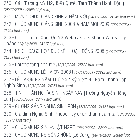
250 - Các Trưởng NS: Hãy Biến Quyết Tâm Thành Hành Động
(28/12/2008 - 22895 lượt xem)
251 - MỪNG CHÚC GIÁNG SINH & NĂM MỚI
(24/12/2008 - 24942 lượt xem)
252 - CHÚC MỪNG GIÁNG SINH 2008 & NĂM MỚI 2009
(23/12/2008 -
26465 lượt xem)
253 - Chân Thành Cám Ơn NS Webmasters Khánh Vân & Huy
Thắng
(14/12/2008 - 24117 lượt xem)
254 - NS CHICAGO HỌP ĐÚC KẾT HOẠT ĐỘNG 2008
(14/12/2008 -
26258 lượt xem)
255 - Bài thơ tặng cha mẹ
(13/12/2008 - 25608 lượt xem)
256 - CHÚC MỪNG LỄ TẠ ƠN 2008 !
(27/11/2008 - 22332 lượt xem)
257 - LỄ TẠ-ƠN NS NĂM THỨ 25 * Kỷ Niệm 45 Năm Thành Lập
Nghĩa Sinh
(19/10/2008 - 24851 lượt xem)
258 - TINH THẦN NGHĨA SINH NGÀY NAY [Trưởng Nguyễn Hồng
Lam]
(16/10/2008 - 22479 lượt xem)
259 - GƯƠNG SÁNG NGHĨA SINH PBN
(15/10/2008 - 24162 lượt xem)
260 - Gia-dinh Nghia-Sinh Phuoc-Tuy chan-thanh cam-ta
(13/10/2008
- 23917 lượt xem)
261 - CHÚC-MỪNG SINH-NHẬT NSPT
(08/10/2008 - 22646 lượt xem)
262 - CHÚC MỪNG NS SỐNG HÙNG [Lệ Dung]
(08/10/2008 - 24689 lượt