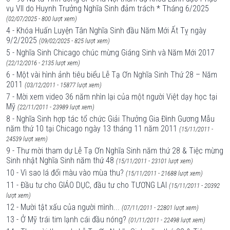
vụ VII do Huynh Trưởng Nghĩa Sinh đảm trách * Tháng 6/2025
(02/07/2025 - 800 lượt xem)
4 - Khóa Huấn Luyện Tân Nghĩa Sinh đầu Năm Mới Ất Tỵ ngày
9/2/2025
(09/02/2025 - 825 lượt xem)
5 - Nghĩa Sinh Chicago chúc mừng Giáng Sinh và Năm Mới 2017
(22/12/2016 - 2135 lượt xem)
6 - Một vài hình ảnh tiêu biểu Lễ Tạ Ơn Nghĩa Sinh Thứ 28 – Năm
2011
(03/12/2011 - 15877 lượt xem)
7 - Mời xem video 36 năm nhìn lại của một người Việt dạy học tại
Mỹ
(22/11/2011 - 23989 lượt xem)
8 - Nghĩa Sinh hợp tác tổ chức Giải Thưởng Gia Đình Gương Mẫu
năm thứ 10 tại Chicago ngày 13 tháng 11 năm 2011
(15/11/2011 -
24539 lượt xem)
9 - Thư mời tham dự Lễ Tạ Ơn Nghĩa Sinh năm thứ 28 & Tiệc mừng
Sinh nhật Nghĩa Sinh năm thứ 48
(15/11/2011 - 23101 lượt xem)
10 - Vì sao lá đổi màu vào mùa thu?
(15/11/2011 - 21688 lượt xem)
11 - Đầu tư cho GIÁO DỤC, đầu tư cho TƯƠNG LAI
(15/11/2011 - 20392
lượt xem)
12 - Mười tật xấu của người mình...
(07/11/2011 - 22801 lượt xem)
13 - Ở Mỹ trái tim lạnh cái đầu nóng?
(01/11/2011 - 22498 lượt xem)