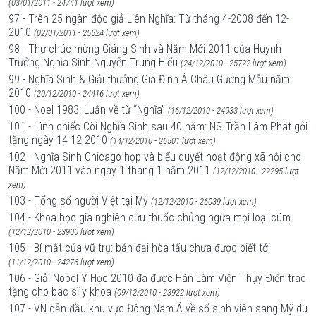
(03/01/2011 - 24741 lượt xem)
97 - Trên 25 ngàn độc giả Liên Nghĩa: Từ tháng 4-2008 đến 12-
2010
(02/01/2011 - 25524 lượt xem)
98 - Thư chúc mừng Giáng Sinh và Năm Mới 2011 của Huynh
Trưởng Nghĩa Sinh Nguyễn Trung Hiếu
(24/12/2010 - 25722 lượt xem)
99 - Nghĩa Sinh & Giải thưởng Gia Đình Á Châu Gương Mẫu năm
2010
(20/12/2010 - 24416 lượt xem)
100 - Noel 1983: Luận về từ “Nghĩa”
(16/12/2010 - 24933 lượt xem)
101 - Hình chiếc Còi Nghĩa Sinh sau 40 năm: NS Trần Lâm Phát gởi
tặng ngày 14-12-2010
(14/12/2010 - 26501 lượt xem)
102 - Nghĩa Sinh Chicago họp và biểu quyết hoạt động xã hội cho
Năm Mới 2011 vào ngày 1 tháng 1 năm 2011
(12/12/2010 - 22295 lượt
xem)
103 - Tổng số người Việt tại Mỹ
(12/12/2010 - 26039 lượt xem)
104 - Khoa học gia nghiên cứu thuốc chủng ngừa mọi loại cúm
(12/12/2010 - 23900 lượt xem)
105 - Bí mật của vũ trụ: bản đại hòa tấu chưa được biết tới
(11/12/2010 - 24276 lượt xem)
106 - Giải Nobel Y Học 2010 đã được Hàn Lâm Viện Thụy Ðiển trao
tặng cho bác sĩ y khoa
(09/12/2010 - 23922 lượt xem)
107 - VN dẫn đầu khu vực Đông Nam Á về số sinh viên sang Mỹ du