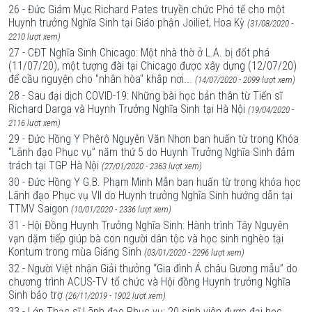
26 - Đức Giám Mục Richard Pates truyền chức Phó tế cho một
Huynh trưởng Nghĩa Sinh tại Giáo phận Joiliet, Hoa Kỳ
(31/08/2020 -
2210 lượt xem)
27 - CĐT Nghĩa Sinh Chicago: Một nhà thờ ở L.A. bị đốt phá
(11/07/20), một tượng đài tại Chicago được xây dựng (12/07/20)
để cầu nguyện cho "nhân hòa" khắp nơi...
(14/07/2020 - 2099 lượt xem)
28 - Sau đại dịch COVID-19: Những bài học bản thân từ Tiến sĩ
Richard Darga và Huynh Trưởng Nghĩa Sinh tại Hà Nội
(19/04/2020 -
2116 lượt xem)
29 - Đức Hồng Y Phêrô Nguyễn Văn Nhơn ban huấn từ trong Khóa
“Lãnh đạo Phục vụ” năm thứ 5 do Huynh Trưởng Nghĩa Sinh đảm
trách tại TGP Hà Nội
(27/01/2020 - 2363 lượt xem)
30 - Đức Hồng Y G.B. Phạm Minh Mẫn ban huấn từ trong khóa học
Lãnh đạo Phục vụ VII do Huynh trưởng Nghĩa Sinh hướng dẫn tại
TTMV Saigon
(10/01/2020 - 2336 lượt xem)
31 - Hội Đồng Huynh Trưởng Nghĩa Sinh: Hành trình Tây Nguyên
vạn dặm tiếp giúp bà con người dân tộc và học sinh nghèo tại
Kontum trong mùa Giáng Sinh
(03/01/2020 - 2296 lượt xem)
32 - Người Việt nhận Giải thưởng “Gia đình Á châu Gương mẫu” do
chương trình ACUS-TV tổ chức và Hội đồng Huynh trưởng Nghĩa
Sinh bảo trợ
(26/11/2019 - 1902 lượt xem)
33 - Lớp Thạc sĩ Lãnh đạo Phục vụ: 20 sinh viên được đại học