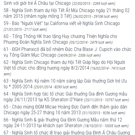
Sinh với giới trẻ Á Châu tại Chicago
(22/03/2015 - 2269 lượt xem)
58 - Nghĩa Sinh tham dự Hội Tết Ất Mùi Chicago ngày 21 tháng 02
năm 2015 (nhằm ngày mồng 3 Tết)
(26/02/2015 - 29108 lượt xem)
59 - Báo "Người Việt" tại California viết về Nghĩa Sinh Chicago
(21/01/2015 - 2117 lượt xem)
60 - Tổng Thống HK trao tặng Huy chương Thiện Nghĩa cho
Phương Đoàn Nghĩa Sinh Chicago
(05/12/2014 - 2479 lượt xem)
61 - ĐGH Phanxicô đã bổ nhiệm Đức Cha Blase J. Cupich vào chức
vụ Tổng Giám Mục Chicago
(24/09/2014 - 2306 lượt xem)
62 - Nghĩa Sinh Chicago tham dự Hội Tết Giáp Ngọ do Hội Người
Việt tổ chức cho đồng hương ngày 8/2/2014
(16/02/2014 - 7413 lượt
xem)
63 - Nghĩa Sinh: Kỷ niệm 10 năm sáng lập Giải thưởng Giới trẻ Ưu
tú * 2005-2014
(25/01/2014 - 8293 lượt xem)
64 - Nghĩa Sinh hợp tác tổ chức Giải thưởng Gia đình Gương mẫu
ngày 24/11/2013 tại KS Sheraton O"Hare
(25/11/2013 - 10757 lượt xem)
65 - Chào mừng ĐGM Micae Hoàng Đức Oanh đến thăm giáo dân
Chicago ngày 25-27 tháng 10 năm 2013
(31/10/2013 - 9256 lượt xem)
66 - Nghĩa Sinh & giải thưởng Gia Đình Gương Mẫu năm thứ 12
ngày 24-11-2013 tại khách sạn Sheraton
(18/10/2013 - 10035 lượt xem)
67 - Nghĩa Sinh tổ chức lễ trao giải thưởng Gia Đình Á Châu Gương