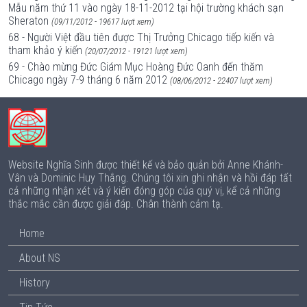
Mẫu năm thứ 11 vào ngày 18-11-2012 tại hội trường khách sạn
Sheraton
(09/11/2012 - 19617 lượt xem)
68 - Người Việt đầu tiên được Thị Trưởng Chicago tiếp kiến và
tham khảo ý kiến
(20/07/2012 - 19121 lượt xem)
69 - Chào mừng Đức Giám Mục Hoàng Đức Oanh đến thăm
Chicago ngày 7-9 tháng 6 năm 2012
(08/06/2012 - 22407 lượt xem)
Website Nghĩa Sinh được thiết kế và bảo quản bởi Anne Khánh-
Vân và Dominic Huy Thắng. Chúng tôi xin ghi nhận và hồi đáp tất
cả những nhận xét và ý kiến đóng góp của quý vị, kể cả những
thắc mắc cần được giải đáp. Chân thành cảm tạ.
Home
About NS
History