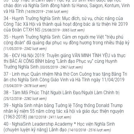
chào đón và Nghĩa Sinh đồng hành từ Hanoi, Saigon, Kontum, Vinh
và Hà Tĩnh
(14/09/2019 - 2166 lượt xem)
34 - Huynh Trưởng Nghĩa Sinh: Mục đích, sứ vụ, chức năng của
Công Tác Xã Hội và thành quả hoạt động bác ái từ thiện Hè 2019
của Đoàn CTXH NS
(25/08/2019 - 3065 lượt xem)
35 - Huynh Trưởng Nghĩa Sinh: Cảm ơn người mẹ Việt “triệu phú
cộng đoàn” đã quảng đại phục vụ đồng hương trong nhiều thập kỷ
(11/05/2019 - 2342 lượt xem)
36 - ĐCV Hà Nội 2019: Truyền giảng VĂN MINH TÌNH YÊU và thực
thi BÁC ÁI CÔNG BÌNH bằng “Lãnh đạo Phục vụ” cùng Huynh
Trưởng Nghĩa Sinh
(03/05/2019 - 2967 lượt xem)
37 - Linh mục Quản nhiệm Nhà thờ Con Cuông trao tặng Bằng Tri
ân cho Nghĩa Sinh Công Giáo Vinh và Hà Tĩnh ngày 11/04/2019
(15/04/2019 - 2678 lượt xem)
38 - Tám Mối Phúc Thật Người Lãnh Đạo/Người Làm Chính trị
(25/12/2018 - 2282 lượt xem)
39 - Nghĩa Sinh nhận bằng Tưởng lệ Tổng thống Donald Trump
nhân kỷ niệm 55 năm công tác xã hội và giáo dục thiện nguyện
(1963-2018)
(08/12/2018 - 2411 lượt xem)
40 - NghiaSinh Leadership Academy * Học viện Nghĩa Sinh
(chuyên luyện kỹ năng) Lãnh đạo
(14/10/2018 - 2516 lượt xem)