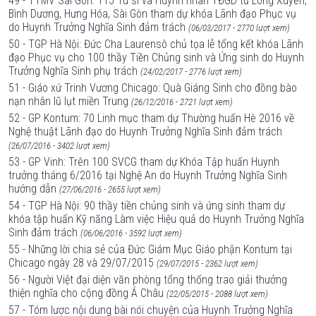
49 - TTMV Sài Gòn: 115 Tu sĩ và Huynh nhân TĐGD từ Long Xuyên,
Bình Dương, Hưng Hóa, Sài Gòn tham dự khóa Lãnh đạo Phục vụ
do Huynh Trưởng Nghĩa Sinh đảm trách
(06/03/2017 - 2770 lượt xem)
50 - TGP Hà Nội: Đức Cha Laurensô chủ tọa lễ tổng kết khóa Lãnh
đạo Phục vụ cho 100 thầy Tiền Chủng sinh và Ứng sinh do Huynh
Trưởng Nghĩa Sinh phụ trách
(24/02/2017 - 2776 lượt xem)
51 - Giáo xứ Trinh Vương Chicago: Quà Giáng Sinh cho đồng bào
nạn nhân lũ lụt miền Trung
(26/12/2016 - 2721 lượt xem)
52 - GP Kontum: 70 Linh mục tham dự Thường huấn Hè 2016 về
Nghệ thuật Lãnh đạo do Huynh Trưởng Nghĩa Sinh đảm trách
(26/07/2016 - 3402 lượt xem)
53 - GP Vinh: Trên 100 SVCG tham dự Khóa Tập huấn Huynh
trưởng tháng 6/2016 tại Nghệ An do Huynh Trưởng Nghĩa Sinh
hướng dẫn
(27/06/2016 - 2655 lượt xem)
54 - TGP Hà Nội: 90 thầy tiền chủng sinh và ứng sinh tham dự
khóa tập huấn Kỹ năng Làm việc Hiệu quả do Huynh Trưởng Nghĩa
Sinh đảm trách
(06/06/2016 - 3592 lượt xem)
55 - Những lời chia sẻ của Đức Giám Mục Giáo phận Kontum tại
Chicago ngày 28 và 29/07/2015
(29/07/2015 - 2362 lượt xem)
56 - Người Việt đại diện văn phòng tổng thống trao giải thưởng
thiện nghĩa cho cộng đồng Á Châu
(22/05/2015 - 2088 lượt xem)
57 - Tóm lược nội dung bài nói chuyện của Huynh Trưởng Nghĩa