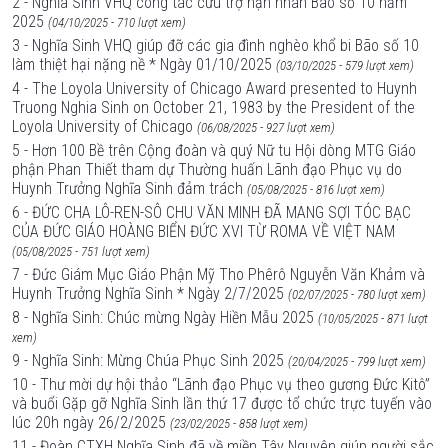
2 - Nghĩa Sinh VHQ công tác cứu trợ nạn nhân Bão số 10 năm
2025
(04/10/2025 - 710 lượt xem)
3 - Nghĩa Sinh VHQ giúp đỡ các gia đình nghèo khổ bi Bão số 10
làm thiệt hại nặng nề * Ngày 01/10/2025
(03/10/2025 - 579 lượt xem)
4 - The Loyola University of Chicago Award presented to Huynh
Truong Nghia Sinh on October 21, 1983 by the President of the
Loyola University of Chicago
(06/08/2025 - 927 lượt xem)
5 - Hơn 100 Bề trên Cộng đoàn và quý Nữ tu Hội dòng MTG Giáo
phận Phan Thiết tham dự Thường huấn Lãnh đạo Phục vụ do
Huynh Trưởng Nghĩa Sinh đảm trách
(05/08/2025 - 816 lượt xem)
6 - ĐỨC CHA LÔ-REN-SÔ CHU VĂN MINH ĐÃ MANG SỢI TÓC BẠC
CỦA ĐỨC GIÁO HOÀNG BIỂN ĐỨC XVI TỪ ROMA VỀ VIỆT NAM
(05/08/2025 - 751 lượt xem)
7 - Đức Giám Mục Giáo Phận Mỹ Tho Phêrô Nguyễn Văn Khảm và
Huynh Trưởng Nghĩa Sinh * Ngày 2/7/2025
(02/07/2025 - 780 lượt xem)
8 - Nghĩa Sinh: Chúc mừng Ngày Hiền Mẫu 2025
(10/05/2025 - 871 lượt
xem)
9 - Nghĩa Sinh: Mừng Chúa Phục Sinh 2025
(20/04/2025 - 799 lượt xem)
10 - Thư mời dự hội thảo “Lãnh đạo Phục vụ theo gương Đức Kitô”
và buổi Gặp gỡ Nghĩa Sinh lần thứ 17 được tổ chức trực tuyến vào
lúc 20h ngày 26/2/2025
(23/02/2025 - 858 lượt xem)
11 - Đoàn CTXH Nghĩa Sinh đã về miền Tây Nguyên giúp người sắc