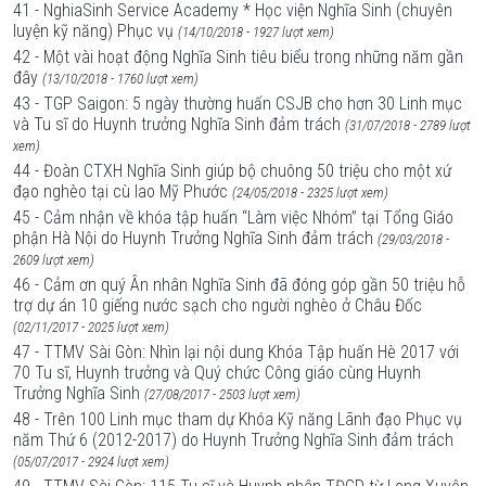
41 - NghiaSinh Service Academy * Học viện Nghĩa Sinh (chuyên
luyện kỹ năng) Phục vụ
(14/10/2018 - 1927 lượt xem)
42 - Một vài hoạt động Nghĩa Sinh tiêu biểu trong những năm gần
đây
(13/10/2018 - 1760 lượt xem)
43 - TGP Saigon: 5 ngày thường huấn CSJB cho hơn 30 Linh mục
và Tu sĩ do Huynh trưởng Nghĩa Sinh đảm trách
(31/07/2018 - 2789 lượt
xem)
44 - Đoàn CTXH Nghĩa Sinh giúp bộ chuông 50 triệu cho một xứ
đạo nghèo tại cù lao Mỹ Phước
(24/05/2018 - 2325 lượt xem)
45 - Cảm nhận về khóa tập huấn “Làm việc Nhóm” tại Tổng Giáo
phận Hà Nội do Huynh Trưởng Nghĩa Sinh đảm trách
(29/03/2018 -
2609 lượt xem)
46 - Cảm ơn quý Ân nhân Nghĩa Sinh đã đóng góp gần 50 triệu hỗ
trợ dự án 10 giếng nước sạch cho người nghèo ở Châu Đốc
(02/11/2017 - 2025 lượt xem)
47 - TTMV Sài Gòn: Nhìn lại nội dung Khóa Tập huấn Hè 2017 với
70 Tu sĩ, Huynh trưởng và Quý chức Công giáo cùng Huynh
Trưởng Nghĩa Sinh
(27/08/2017 - 2503 lượt xem)
48 - Trên 100 Linh mục tham dự Khóa Kỹ năng Lãnh đạo Phục vụ
năm Thứ 6 (2012-2017) do Huynh Trưởng Nghĩa Sinh đảm trách
(05/07/2017 - 2924 lượt xem)