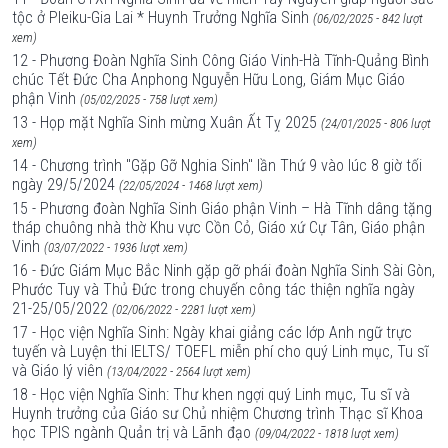
tộc ở Pleiku-Gia Lai * Huynh Trưởng Nghĩa Sinh
(06/02/2025 - 842 lượt
xem)
12 - Phương Đoàn Nghĩa Sinh Công Giáo Vinh-Hà Tĩnh-Quảng Bình
chúc Tết Đức Cha Anphong Nguyễn Hữu Long, Giám Mục Giáo
phận Vinh
(05/02/2025 - 758 lượt xem)
13 - Họp mặt Nghĩa Sinh mừng Xuân Ất Tỵ 2025
(24/01/2025 - 806 lượt
xem)
14 - Chương trình "Gặp Gỡ Nghia Sinh" lần Thứ 9 vào lúc 8 giờ tối
ngày 29/5/2024
(22/05/2024 - 1468 lượt xem)
15 - Phương đoàn Nghĩa Sinh Giáo phận Vinh – Hà Tĩnh dâng tặng
tháp chuông nhà thờ Khu vực Cồn Cỏ, Giáo xứ Cự Tân, Giáo phận
Vinh
(03/07/2022 - 1936 lượt xem)
16 - Đức Giám Mục Bắc Ninh gặp gỡ phái đoàn Nghĩa Sinh Sài Gòn,
Phước Tuy và Thủ Đức trong chuyến công tác thiện nghĩa ngày
21-25/05/2022
(02/06/2022 - 2281 lượt xem)
17 - Học viện Nghĩa Sinh: Ngày khai giảng các lớp Anh ngữ trực
tuyến và Luyện thi IELTS/ TOEFL miễn phí cho quý Linh mục, Tu sĩ
và Giáo l‎ý viên
(13/04/2022 - 2564 lượt xem)
18 - Học viện Nghĩa Sinh: Thư khen ngợi quý Linh mục, Tu sĩ và
Huynh trưởng của Giáo sư Chủ nhiệm Chương trình Thạc sĩ Khoa
học TPIS ngành Quản trị và Lãnh đạo
(09/04/2022 - 1818 lượt xem)