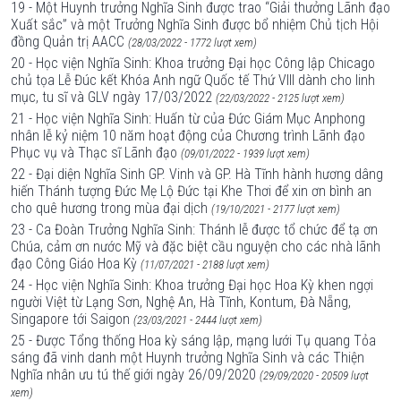
19 - Một Huynh trưởng Nghĩa Sinh được trao “Giải thưởng Lãnh đạo
Xuất sắc” và một Trưởng Nghĩa Sinh được bổ nhiệm Chủ tịch Hội
đồng Quản trị AACC
(28/03/2022 - 1772 lượt xem)
20 - Học viện Nghĩa Sinh: Khoa trưởng Đại học Công lập Chicago
chủ tọa Lễ Đúc kết Khóa Anh ngữ Quốc tế Thứ VIII dành cho linh
mục, tu sĩ và GLV ngày 17/03/2022
(22/03/2022 - 2125 lượt xem)
21 - Học viện Nghĩa Sinh: Huấn từ của Đức Giám Mục Anphong
nhân lễ kỷ niệm 10 năm hoạt động của Chương trình Lãnh đạo
Phục vụ và Thạc sĩ Lãnh đạo
(09/01/2022 - 1939 lượt xem)
22 - Đại diện Nghĩa Sinh GP. Vinh và GP. Hà Tĩnh hành hương dâng
hiến Thánh tượng Đức Mẹ Lộ Đức tại Khe Thơi để xin ơn bình an
cho quê hương trong mùa đại dịch
(19/10/2021 - 2177 lượt xem)
23 - Ca Đoàn Trưởng Nghĩa Sinh: Thánh lễ được tổ chức để tạ ơn
Chúa, cảm ơn nước Mỹ và đặc biệt cầu nguyện cho các nhà lãnh
đạo Công Giáo Hoa Kỳ
(11/07/2021 - 2188 lượt xem)
24 - Học viện Nghĩa Sinh: Khoa trưởng Đại học Hoa Kỳ khen ngợi
người Việt từ Lạng Sơn, Nghệ An, Hà Tĩnh, Kontum, Đà Nẵng,
Singapore tới Saigon
(23/03/2021 - 2444 lượt xem)
25 - Được Tổng thống Hoa kỳ sáng lập, mạng lưới Tụ quang Tỏa
sáng đã vinh danh một Huynh trưởng Nghĩa Sinh và các Thiện
Nghĩa nhân ưu tú thế giới ngày 26/09/2020
(29/09/2020 - 20509 lượt
xem)