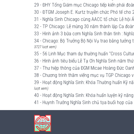
29 - ĐHY Tổng Giám mục Chicago tiếp kiến phái đo
30 - ĐTGM Joseph E. Kurtz truyền chức Phó tế cho 
31 - Nghĩa Sinh Chicago cùng AACC tổ chức Lễ hội Á 
32 - TP Chicago: Lễ mừng 30 năm thành lập Ca đoàn
33 - Hình ảnh 3 bữa cơm Nghĩa Sinh thân tình : Ngh
34 - Chicago: Bộ Trưởng Bộ Nội Vụ trao bằng tưởn
3727 lượt xem)
35 - 56 Linh Mục tham dự thường huấn "Cross Cultur
36 - Hình ảnh tiêu biểu Lễ Tạ Ơn Nghĩa Sinh năm thứ
37 - Thư hiệp thông của ĐGM Micae Hoàng Đức Oan
38 - Chương trình thăm viếng mục vụ TGP Chicago v
39 - Hoạt động Nghĩa Sinh: Khóa Thường huấn Kỹ nă
lượt xem)
40 - Hoạt động Nghĩa Sinh: Khóa huấn luyện kỹ năn
41 - Huynh Trưởng Nghĩa Sinh chủ tọa buổi họp của 