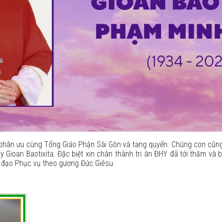
 phân ưu cùng Tổng Giáo Phận Sài Gòn và tang quyến. Chúng con cũn
 Gioan Baotixita. Đặc biệt xin chân thành tri ân ĐHY đã tới thăm và b
h đạo Phục vụ theo gương Đức Giêsu.