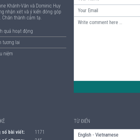
Anne Khánh-Vân và Dominic Huy
ng nhận xét và ý kiến đóng góp
p. Chân thành cảm tạ.
h quả hoạt động
 tương lai
ưu niệm
KÊ
TỪ ĐIỂN
số bài viết:
1171