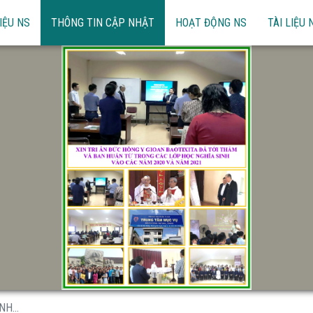
IỆU NS
THÔNG TIN CẬP NHẬT
HOẠT ĐỘNG NS
TÀI LIỆU 
H...