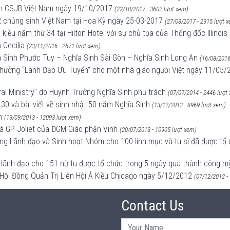
àn CSJB Việt Nam ngày 19/10/2017
(22/10/2017 - 3602 lượt xem)
2 chủng sinh Việt Nam tại Hoa Kỳ ngày 25-03-2017
(27/03/2017 - 2915 lượt 
kiều năm thứ 34 tại Hilton Hotel với sự chủ tọa của Thống đốc Illinoi
 Cecilia
(23/11/2016 - 2671 lượt xem)
ĩa Sinh Phước Tuy – Nghĩa Sinh Sài Gòn – Nghĩa Sinh Long An
(16/08/2016
g thưởng “Lãnh Đạo Ưu Tuyển” cho một nhà giáo người Việt ngày 11/
al Ministry" do Huynh Trưởng Nghĩa Sinh phụ trách
(07/07/2014 - 2446 lượt
 30 và bài viết về sinh nhật 50 năm Nghĩa Sinh
(13/12/2013 - 8969 lượt xem)
h
(19/09/2013 - 12093 lượt xem)
à GP Joliet của ĐGM Giáo phận Vinh
(20/07/2013 - 10905 lượt xem)
ng Lãnh đạo và Sinh hoạt Nhóm cho 100 linh mục và tu sĩ đã được tổ
g lãnh đạo cho 151 nữ tu được tổ chức trong 5 ngày qua thành công m
Hội Đồng Quản Trị Liên Hội Á Kiều Chicago ngày 5/12/2012
(07/12/2012 -
Contact Us