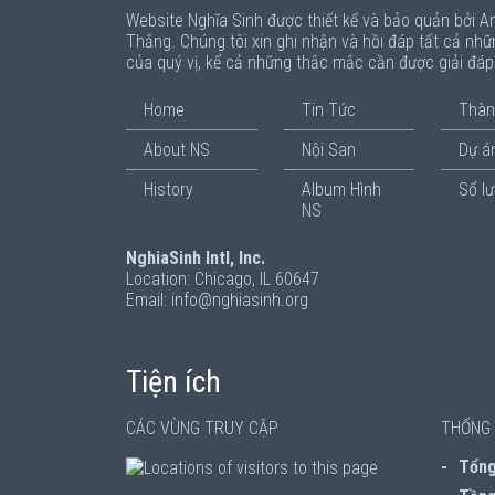
Website Nghĩa Sinh được thiết kế và bảo quản bởi 
Thắng. Chúng tôi xin ghi nhận và hồi đáp tất cả nhữ
của quý vị, kể cả những thắc mắc cần được giải đá
Home
Tin Tức
Thàn
About NS
Nội San
Dự án
History
Album Hình
Sổ l
NS
NghiaSinh Intl, Inc.
Location: Chicago, IL 60647
Email: info@nghiasinh.org
Tiện ích
CÁC VÙNG TRUY CẬP
THỐNG 
Tổng 