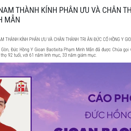
 NAM THÀNH KÍNH PHÂN ƯU VÀ CHÂN T
H MẪN
AM
THÀNH KÍNH PHÂN ƯU VÀ CHÂN THÀNH TRI ÂN ĐỨC CỐ HỒNG Y GI
Gòn, Đức Hồng Y Gioan Baotixita Phạm Minh Mẫn đã được Chúa gọi v
họ 92 tuổi, với 61 năm linh mục, 33 năm giám mục.