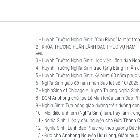
1 - Huynh Trưởng Nghĩa Sinh: "Cầu Rừng" là một tro
2 - KHÓA THƯỜNG HUẤN LÃNH ĐẠO PHỤC VỤ NĂM TH
xem)
3 - Huynh Trưởng Nghĩa Sinh: Học viện Lãnh đạo Ngh
4 - Huynh Trưởng Nghĩa Sinh trao tặng Bằng Tri Ân 
5 - Huynh Trưởng Nghĩa Sinh: Kỷ niệm 63 năm phục 
6 - Nghĩa Sinh giúp đỡ nạn nhân Bão lụt số 10/2025
7 - NghiaSinh of Chicago * Huynh Truong Nghia Sinh
8 - ĐGM Anphong chủ tọa Lễ Mãn Khóa Lãnh Đạo Ph
9 - Nghĩa Sinh: Tựa bóng giáo đường trên đường công
10 - Mọi điều anh em (Nghĩa Sinh) làm, hãy làm tron
11 - Nghĩa Sinh: Hiệp ý cầu nguyện cho Đức Thánh 
12 - Nghĩa Sinh: Lãnh đạo Phục vụ theo gương Đức 
13 - Đức cha Anphong Nguyễn Hữu Long, Giám mục Gi