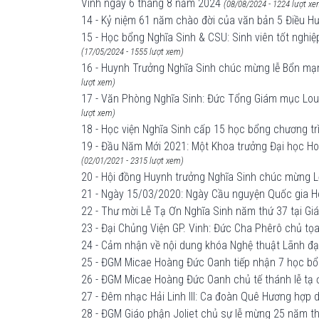
Vinh ngày 6 tháng 8 năm 2024
(08/08/2024 - 1224 lượt xe
14 - Kỷ niệm 61 năm chào đời của văn bản 5 Điều H
15 - Học bổng Nghĩa Sinh & CSU: Sinh viên tốt nghiệ
(17/05/2024 - 1555 lượt xem)
16 - Huynh Trưởng Nghĩa Sinh chúc mừng lễ Bổn mạn
lượt xem)
17 - Văn Phòng Nghĩa Sinh: Đức Tổng Giám mục Louis
lượt xem)
18 - Học viện Nghĩa Sinh cấp 15 học bổng chương tr
19 - Đầu Năm Mới 2021: Một Khoa trưởng Đại học Hoa
(02/01/2021 - 2315 lượt xem)
20 - Hội đồng Huynh trưởng Nghĩa Sinh chúc mừng 
21 - Ngày 15/03/2020: Ngày Cầu nguyện Quốc gia H
22 - Thư mời Lễ Tạ Ơn Nghĩa Sinh năm thứ 37 tại G
23 - Đại Chủng Viện GP. Vinh: Đức Cha Phêrô chủ t
24 - Cảm nhận về nội dung khóa Nghệ thuật Lãnh đạ
25 - ĐGM Micae Hoàng Đức Oanh tiếp nhận 7 học bổ
26 - ĐGM Micae Hoàng Đức Oanh chủ tế thánh lễ tạ
27 - Đêm nhạc Hải Linh III: Ca đoàn Quê Hương hợp 
28 - ĐGM Giáo phận Joliet chủ sự lễ mừng 25 năm t