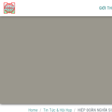
GIỚI TH
Home
Tin Tức & Hội Họp
HIỆP ĐOÀN NGHĨA SIN