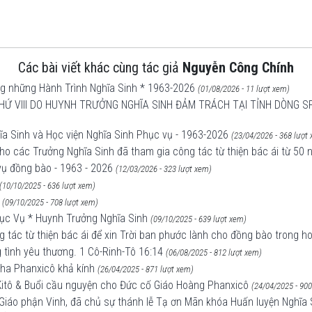
Các bài viết khác cùng tác giả
Nguyễn Công Chính
ng những Hành Trình Nghĩa Sinh * 1963-2026
(01/08/2026 - 11 lượt xem)
Ứ VIII DO HUYNH TRƯỞNG NGHĨA SINH ĐẢM TRÁCH TẠI TỈNH DÒNG SP
ĩa Sinh và Học viện Nghĩa Sinh Phục vụ - 1963-2026
(23/04/2026 - 368 lượt
cho các Trưởng Nghĩa Sinh đã tham gia công tác từ thiện bác ái từ 50 
vụ đồng bào - 1963 - 2026
(12/03/2026 - 323 lượt xem)
(10/10/2025 - 636 lượt xem)
(09/10/2025 - 708 lượt xem)
ục Vụ * Huynh Trưởng Nghĩa Sinh
(09/10/2025 - 639 lượt xem)
 tác từ thiện bác ái để xin Trời ban phước lành cho đồng bào trong h
g tình yêu thương. 1 Cô-Rinh-Tô 16:14
(06/08/2025 - 812 lượt xem)
Cha Phanxicô khả kính
(26/04/2025 - 871 lượt xem)
Kitô & Buổi cầu nguyện cho Đức cố Giáo Hoàng Phanxicô
(24/04/2025 - 900
áo phận Vinh, đã chủ sự thánh lễ Tạ ơn Mãn khóa Huấn luyện Nghĩa S