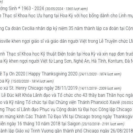
m)
ướng Sinh * 1963 - 2024
(30/05/2024 - 1365 lượt xem)
p Thạc sĩ Khoa học Ưu hạng tại Hoa Kỳ với học bổng dành cho Linh mục,
g Ca đoàn Cecilia nhân dịp kỷ niệm 35 năm thành lập ca đoàn tại Cộ
ville khen ngợi giáo sĩ và giáo dân người Việt trong Lễ Truyền chức 
ình Thạc sĩ Khoa học Kỹ thuật Điện toán tại Hoa Kỳ và xin nạp đơn tr
 Kỳ khen ngợi người Việt từ Lạng Sơn, Nghệ An, Hà Tĩnh, Kontum, Đà N
Lễ Tạ Ơn 2020 | Happy Thanksgiving 2020
(24/11/2020 - 1874 lượt xem)
oa Kỳ
(15/03/2020 - 1814 lượt xem)
iáo xứ St. Henry Chicago ngày 28/11/2019
(14/11/2019 - 2309 lượt xem)
ọa Lễ Đúc kết Khóa Lãnh đạo và Tổ chức cho 43 thầy ban Thần học ng
o và Kỹ năng Tổ chức tại Đại Chủng viện Thánh Phanxicô Xaviê
(05/03/
ng Thạc sĩ Lãnh đạo Phục vụ Cộng đoàn từ Đại học Công lập Chicago
 ơn mừng kính Các Thánh Tử Đạo VN tại Chicago trong ngày Thanksgiv
diễn ngày 16 tháng 10 năm 2018 tại Saigon
(23/10/2018 - 2191 lượt xem)
hành lập Giáo xứ Trinh Vương gần thành phố Chicago ngày 26/08/2018