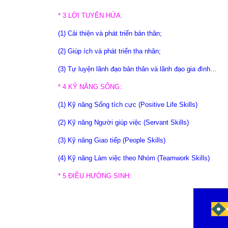
* 3 LỜI TUYÊN HỨA:
(1) Cải thiện và phát triển bản thân;
(2) Giúp ích và phát triển tha nhân;
(3) Tự luyện lãnh đạo bản thân và lãnh đạo gia đình…
* 4 KỸ NĂNG SỐNG:
(1) Kỹ năng Sống tích cực (Positive Life Skills)
(2) Kỹ năng Người giúp việc (Servant Skills)
(3) Kỹ năng Giao tiếp (People Skills)
(4) Kỹ năng Làm việc theo Nhóm (Teamwork Skills)
* 5 ĐIỀU HƯỚNG SINH: