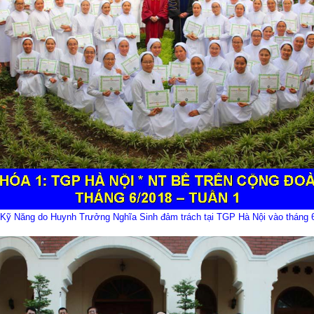
Kỹ Năng do Huynh Trưởng Nghĩa Sinh đảm trách tại TGP Hà Nội vào tháng 