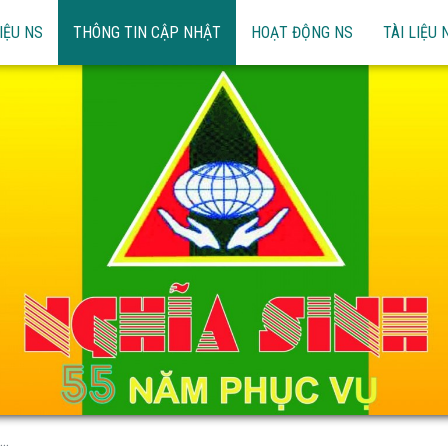
IỆU NS
THÔNG TIN CẬP NHẬT
HOẠT ĐỘNG NS
TÀI LIỆU 
..