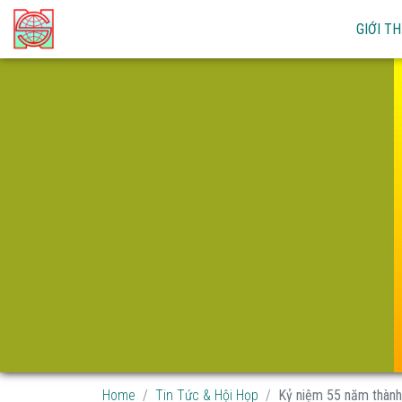
GIỚI TH
Home
Tin Tức & Hội Họp
Kỷ niệm 55 năm thành.