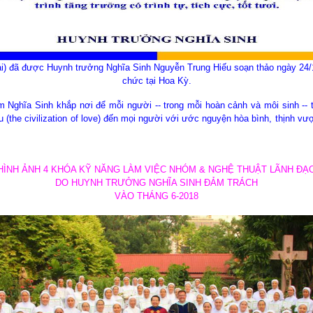
i) đã được Huynh trưởng Nghĩa Sinh Nguyễn Trung Hiếu soạn thảo ngày 24/11
chức tại Hoa Kỳ.
 Nghĩa Sinh khắp nơi để mỗi người -- trong mỗi hoàn cảnh và môi sinh -- ti
 (the civilization of love) đến mọi người với ước nguyện hòa bình, thịnh vượ
HÌNH ẢNH 4 KHÓA KỸ NĂNG LÀM VIỆC NHÓM & NGHỆ THUẬT LÃNH ĐẠ
DO HUYNH TRƯỞNG NGHĨA SINH ĐẢM TRÁCH
VÀO THÁNG 6-2018