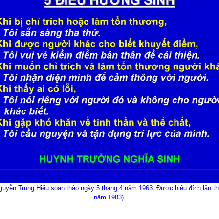
ễn Trung Hiếu soạn thảo ngày 5 tháng 4 năm 1963. Được hiệu đính lần thứ 
năm 1983).